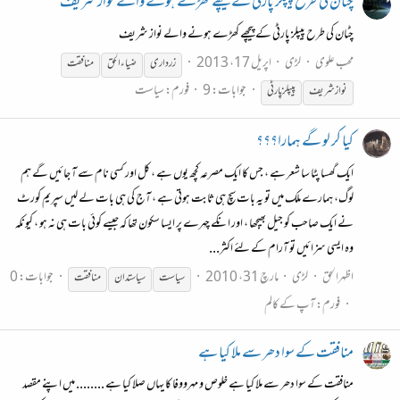
چٹان کی طرح پیپلز پارٹی کے پیچھے کھڑے ہونے والے نواز شریف
چٹان کی طرح پیپلز پارٹی کے پیچھے کھڑے ہونے والے نواز شریف
محب علوی
لڑی
اپریل 17، 2013
زرداری
ضیاءالحق
منافقت
جوابات: 9
فورم:
سیاست
نواز شریف
پیپلز پارٹی
کیا کر لو گے ہمارا؟؟؟
ایک گھسا پٹا سا شعر ہے ، جس کا ایک مصرعہ کچھ یوں ہے ، کل اور کسی نام سے آ جائیں گے ہم
لوگ، ہمارے ملک میں تو یہ بات سچ ہی ثابت ہوتی ہے ، آج کی ہی بات لے لیں سپریم کورٹ
نے ایک صاحب کو جیل بھیجھا ، اور انکے چہرے پر ایسا سکون تھا کہ جیسے کوئی بات ہی نہ ہو ، کیونکہ
وہ ایسی سزائیں تو آرام کے لئے اکثر...
اظہرالحق
لڑی
مارچ 31، 2010
جوابات: 0
سیاست
سیاستدان
منافقت
فورم:
آپ کے کالم
منافقت کے سوا دھر سے ملا کیا ہے
منافقت کے سوا دھر سے ملا کیا ہے خلوص و مہرووفا کا یہاں صلا کیا ہے ........ میں اپنے مقصد