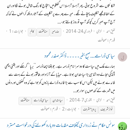
شکائتوں سے شروع ہوئی۔پھر آہستہ آہستہ اس گفتگو میں احتجاج کا رنگ شامل ہونے لگا اور ان
کے الفاظ مجھے تکلیف پہنچانے لگے۔ میرے چہرے پر تکلیف کے آثار دیکھ کر انہوں نے کہا کہ
آج آپ صبر کریں کیونکہ آپ تو روز بولتے ہو،...
لئیق احمد
لڑی
فروری 24، 2014
جوابات: 1
حامد میر
منافقت
کالم
فورم:
صحافت
سیاسی ڈرامے...صبح بخیر۔۔۔۔۔ڈاکٹر صفدر محمود
ل
ہمارے ملک میں سیاست کا دوسرا نام ڈرامہ ہے۔ جو جتنا اچھا ڈرامہ ’’برپا‘‘ کرسکے اور جتنی اچھی
ڈگڈگی بجالے وہ اتنا ہی بڑا سیاستدان ہوتا ہے۔ میڈیا کے آزاد اور طاقتور ہونے کے بہت سے
فائدے ہوئے ہیں لیکن اس کا سب سے بڑا فائدہ ڈرامے بازوں کو ہوا ہے کہ وہ گھنٹوں اور دنوں
میں شہرت کے کندھوں پر سوار ہو...
لئیق احمد
لڑی
جنوری 7، 2014
سیاستدان
سیاسی ڈرامے
منافقت
جوابات: 2
فورم:
صحافت
نوازشریف
پرویز مشرف
سوئس حکام نے زرداری کیخلاف مقدمات دوبارہ کھولنے کی درخواست مسترد