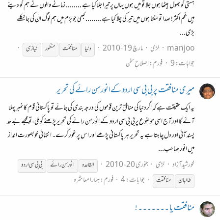
ہستی کو بھول بیٹھا ہوں جلا تو میں ہوں یہاں پر تیرا جلا کیا ہے ........ زمانے والوں نے ہم کو دیئے
ہیں غم اکثر! صدا تو سنتا ہوں میں تیر کی چلا کیا ہے ........ کبھی جو بزم میں ہم لوگ ان کی جا نکلے
بڑی...
manjoo
لڑی
مارچ 19، 2010
دنیا
منافقت
منظور
نیازی
جوابات: 9
فورم:
اِصلاحِ سخن
میری منافقت پر بی بی سی اردو کےانورسن رائے کی تحریر
یہ ایک حقیقت ہے کہ اگردنیا کی منافق ترین قوموں کی درجہ بندی کی جائے تو پاکستانی قوم کا نمبر پہلا
آئے گا اور آج اسی موضوع پربی بی سی اردو کے انورسِن رائے کی تحریر پڑھنے کو ملی،تو مجھے بے حد
پسند آئی اور دل چاہتا ہے یہ تحریر ہر پاکستانی پڑھے اور اس پر غور کرے۔ انتہائی خوبصورت انداز
میں انور صاحب...
خورشیدآزاد
لڑی
جنوری 20، 2010
القاعدہ
انور سن رائے
بی بی سی اردو
جوابات: 4
فورم:
ہمارا معاشرہ
طالبان
منافقت
منافقت یا ۔۔۔۔۔۔۔ !