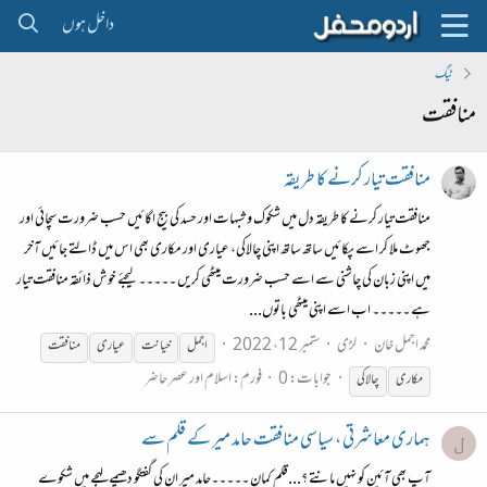
داخل ہوں
ٹیگ
منافقت
منافقت تیار کرنے کا طریقہ
منافقت تیار کرنے کا طریقہ دل میں شکوک و شبہات اور حسد کی بیج اگائیں حسب ضرورت سچائی اور
جھوٹ ملا کر اسے پکائیں ساتھ ساتھ اپنی چالاکی، عیاری اور مکاری بھی اس میں ڈالتے جائیں آخر
میں اپنی زبان کی چاشنی سے اسے حسب ضرورت میٹھی کریں ۔۔۔۔۔ لیجئے خوش ذائقہ منافقت تیار
ہے ۔۔۔۔۔ اب اسے اپنی میٹھی باتوں...
محمد اجمل خان
لڑی
ستمبر 12، 2022
اجمل
خیانت
عیاری
منافقت
جوابات: 0
فورم:
اسلام اور عصر حاضر
مکاری
چالاکی
ہماری معاشرتی ، سیاسی منافقت حامد میر کے قلم سے
ل
آپ بھی آئین کو نہیں مانتے ؟...قلم کمان ۔۔۔۔۔حامد میر ان کی گفتگو دھیمے لہجے میں شکوے