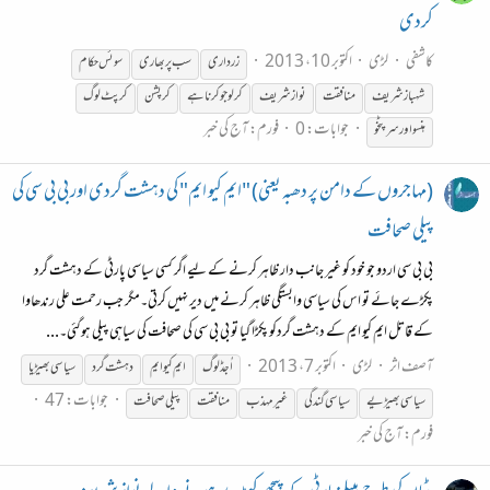
کردی
کاشفی
لڑی
اکتوبر 10، 2013
زرداری
سب پر بھاری
سوئس حکام
شہباز شریف
منافقت
نواز شریف
کر لو جو کرنا ہے
کرپشن
کرپٹ لوگ
جوابات: 0
فورم:
آج کی خبر
ہنسو اور سر پٹخو
(مہاجروں کے دامن پر دھبہ یعنی) "ایم کیو ایم" کی دہشت گردی اور بی بی سی کی
پیلی صحافت
بی بی سی اردو جو خود کو غیر جانب دار ظاہر کرنے کے لیے اگر کسی سیاسی پارٹی کے دہشت گرد
پکڑے جائے تو اس کی سیاسی وابستگی ظاہر کرنے میں دیر نہیں کرتی۔مگر جب رحمت علی رندھاوا
کے قاتل ایم کیو ایم کے دہشت گردکو پکڑا گیا تو بی بی سی کی صحافت کی سیاہی پیلی ہوگئی۔...
آصف اثر
لڑی
اکتوبر 7، 2013
اُجڈ لوگ
ایم کیو ایم
دہشت گرد
سیاسی بھیڑیا
جوابات: 47
سیاسی بھیڑیے
سیاسی گندگی
غیر مہذب
منافقت
پیلی صحافت
فورم:
آج کی خبر