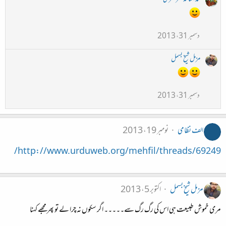
دسمبر 31، 2013
مزمل شیخ بسمل
دسمبر 31، 2013
الف نظامی
نومبر 19، 2013
http://www.urduweb.org/mehfil/threads/69249/
مزمل شیخ بسمل
اکتوبر 5، 2013
مری خموش طبیعت ہی اس کی رگ رگ سے۔۔۔۔۔ اگر سکوں نہ چرا لے تو پھر مجھے کہنا