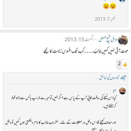
ستمبر 7، 2013
مزمل شیخ بسمل
اگست 15، 2013
موت آتی نہیں کہیں غالبؔ۔۔۔۔کب تک افسوس زیست کا کیجے
2
پچھلے تبصروں کی نمائش…
جیہ
کیا اس نسخے کی سافٹ کاپی آپ کے پاس ہے؟ اگر نہیں تو میرے ڈراپ باکس سے ڈاونلوڈ
کرسکتے ہیں۔
اور معاف کیئجے گا اس دخل در معقلات کے لئے۔ مگر جب غالب کا نام دیکھتی ہوں کہیں تو دخل