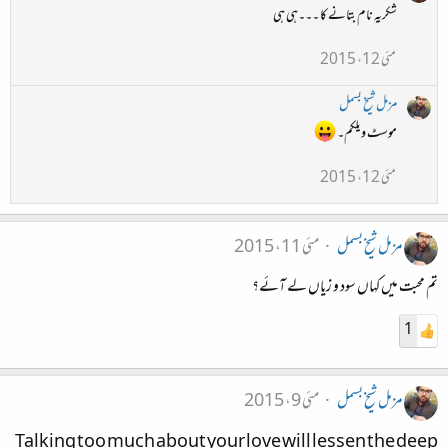
شکریہ نام بتانے کا ۔۔۔ہی ہی
مئی 12، 2015
مزمل شیخ بسمل
موسٹ ویلکم۔
مئی 12، 2015
مزمل شیخ بسمل
مئی 11، 2015
تم محبت میں کہاں سود و زیاں لے آئے؟
1
مزمل شیخ بسمل
مئی 9، 2015
Talking too much about your love will lessen the deep