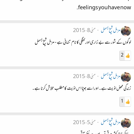
feelings you have now.
مزمل شیخ بسمل
مئی 8، 2015
لوگوں کے شور سے بے زاری اور خفگی کا نام تنہائی ہے - مزمل شیخ بسمل
2
مزمل شیخ بسمل
مئی 8، 2015
زندگی محض اذیت ہے۔ اور اسے جینا اس اذیت کا مطلب تلاش کرنا ہے۔
1
مزمل شیخ بسمل
مئی 5، 2015