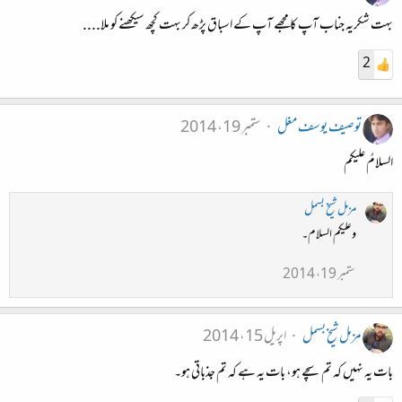
بہت شکریہ جناب آپ کا مجھے آپ کے اسباق پڑھ کر بہت کچھ سیکھنے کو ملا....
2
توصیف یوسف مغل
ستمبر 19، 2014
السلامُ علیکم
مزمل شیخ بسمل
وعلیکم السلام۔
ستمبر 19، 2014
مزمل شیخ بسمل
اپریل 15، 2014
بات یہ نہیں کہ تم سچے ہو، بات یہ ہے کہ تم جذباتی ہو۔