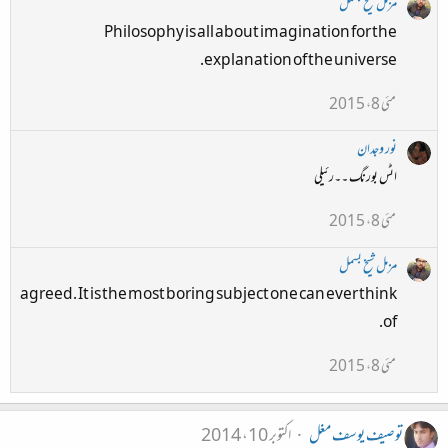
مزمل شیخ بسمل
Philosophy is all about imagination for the
explanation of the universe.
مئی 8، 2015
نور وجدان
اٹس بورنگ ۔۔رئیلی
مئی 8، 2015
مزمل شیخ بسمل
agreed. It is the most boring subject one can ever think
of.
مئی 8، 2015
توصیف یوسف مغل
اکتوبر 10، 2014