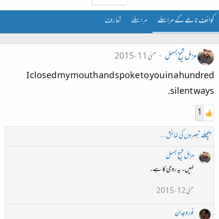
کوائف نامے کے مراسلے
مراسلے
تعارف
مزمل شیخ بسمل
مئی 11، 2015
I closed my mouth and spoke to you in a hundred
silent ways.
1
پچھلے تبصروں کی نمائش…
مزمل شیخ بسمل
نہیں۔ یہ رومی کا ہے۔
مئی 12، 2015
نور وجدان