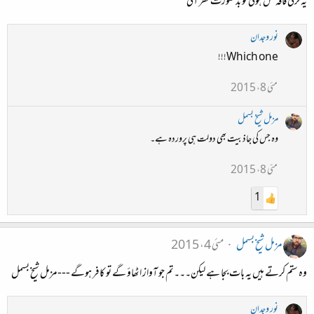
یہ لڑکی فاقہ کش ہوتی تو بد صورت نظر آتی
نور وجدان
Which one!!!
مئی 8، 2015
مزمل شیخ بسمل
وہ جس کی جاذبیت بھی دولت ہی پروردہ ہے۔
مئی 8، 2015
1
مزمل شیخ بسمل
مئی 4، 2015
وہ ستم کرتے ہیں یہ بات بجا ہے لیکن۔۔۔تم جو آواز اٹھاؤ گے تو کافر ہوگے ---مزمل شیخ بسمل
نور وجدان