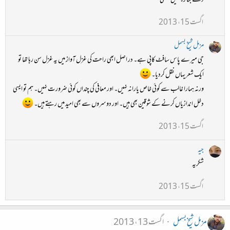
دئے بنا رہ نہیں سکتی
اگست 15، 2013
مزمل شیخ بسمل
جی میرے پاس سافٹ کاپی ہے۔ در اصل ابھی راحت کی غزل آواز میں یہ غزل سن رہا تھا تو
ایک شعر یہاں نقل کردیا۔
ورنہ ہمارا غالب سے کوئی خاص یارانہ نہیں۔ اور معافی کی چنداں کوئی ضرورت نہیں۔ ہم تو ایسی
دخل اندازیاں کرنے کے شوقین بھی ہیں۔ اور دوسروں سے بھی امید میں رہتے ہیں۔
اگست 15، 2013
جیہ
شکریہ
اگست 15، 2013
مزمل شیخ بسمل
اگست 13، 2013