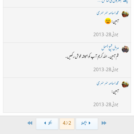
پچھلے تبصروں کی نمائش…
محمد اسامہ سَرسَری
آمین!
جولائی 28، 2013
مزمل شیخ بسمل
ثم آمین۔ اللہ کریم آپ کو ہمیشہ خوش رکھیں۔
جولائی 28، 2013
محمد اسامہ سَرسَری
آمین!
جولائی 28، 2013
Last
First
پچھلا
2 از 4
اگلا