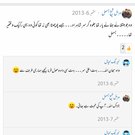
مزمل شیخ بسمل
ستمبر 6، 2013
وہ جو مبتلائے جفائے یار تھا جلوہ گر سرِ شاہراہ۔۔۔جسے پوچھتا بھی نہ تھا کوئی وہ یہی رکیک و فقیر
تھا۔۔۔۔۔بسمل
2
نیرنگ خیال
واہ سبحان اللہ۔۔۔ بہت اعلیٰ سر۔۔۔ بہت سی داد وصول فرما لیجیے ہماری طرف سے
ستمبر 6، 2013
مزمل شیخ بسمل
جزاک اللہ۔ آپ کی محبت ہے بھائی۔
ستمبر 7، 2013
نیرنگ خیال