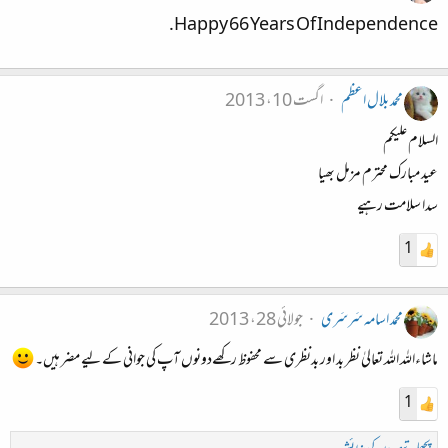
Happy 66 Years Of Independence.
محمد بلال اعظم
اگست 10، 2013
السلام علیکم
عید مبارک محترم مزمل بھیا
سدا سلامت رہیے
1
محمد اسامہ سَرسَری
جولائی 28، 2013
ماشاءاللہ اللہ تعالیٰ نظر بد اور بدنظری سے محفوظ رکھےدونوں آپ کی جوانی کے لیے مضر ہیں۔
1