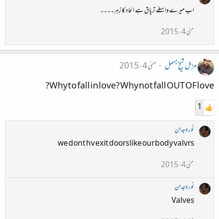
اب میرے واسطے تریاق ہے الحاد کا زہر۔۔۔۔
مئی 4، 2015
مزمل شیخ بسمل
مئی 4، 2015
Why to fall in love? Why not fall OUT OF love?
1
نور وجدان
we dont hv exit doors like our body valvrs
مئی 4، 2015
نور وجدان
Valves