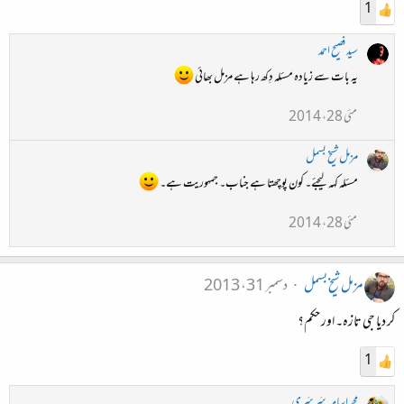
1
سید فصیح احمد
یہ بات سے زیادہ مسئلہ دِکھ رہا ہے مزمل بھائی
مئی 28، 2014
مزمل شیخ بسمل
مسئلہ کہہ لیجئے۔ کون پوچھتا ہے جناب۔ جمہوریت ہے۔
مئی 28، 2014
مزمل شیخ بسمل
دسمبر 31، 2013
کر دیا جی تازہ۔ اور حکم؟
1
محمد اسامہ سَرسَری