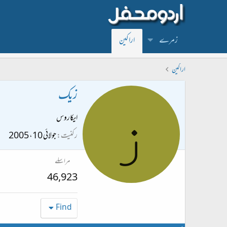
زمرے
اراکین
اراکین
زیک
ز
ایکاروس
رکنیت
جولائی 10، 2005
مراسلے
46,923
Find