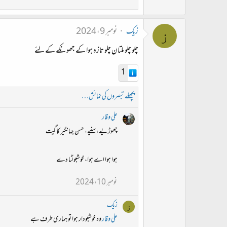
زیک
نومبر 9، 2024
ز
چلو چلو ملتان چلو تازہ ہوا کے جھونکے کے لئے
1
پچھلے تبصروں کی نمائش…
علی وقار
چھوڑیے، سنیے، حسن جہانگیر کا گیت
ہوا ہوا اے ہوا، خوشبو لُٹا دے
نومبر 10، 2024
زیک
ز
علی وقار
وہ خوشبودار ہوا تو ہماری طرف ہے