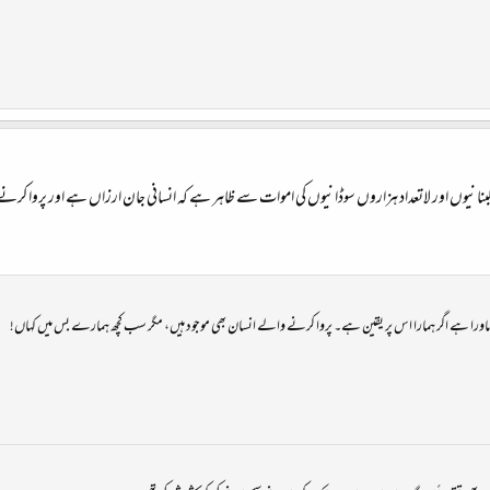
اورا ہے اگر ہمارا اس پر یقین ہے۔ پروا کرنے والے انسان بھی موجود ہیں، مگر سب کچھ ہمارے بس میں کہاں!