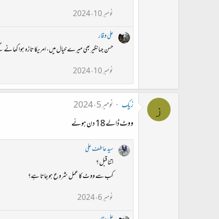
نومبر 10، 2024
علی وقار
حسن جہانگیر بھی میرے خیال میں، امریکا تازہ ہوا کھانے گ
نومبر 10، 2024
زیک
نومبر 5، 2024
ز
ووٹ ڈالے 18 دن ہوئے
سید عاطف علی
اتنا قبل ؟
کب سے ووٹ کا عمل شروع ہو جاتا ہے؟
نومبر 6، 2024