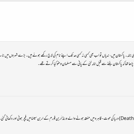
 نالہ۔ پاکستان میں، ندیاں تو اب بھی کسی نہ کسی حد تک اپنے نام کی لاج رکھے ہوئے ہیں۔ بڑے شہروں میں نالے 
پڑھا تھا کہ پاکستان بننے سے قبل نالہ لئی کے پانی سے مسلمان وضو کیا کرتے تھے۔