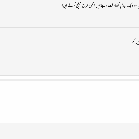
یہ اور ویک اینڈ پر کتنا وقت دیتے ہیں؟ کس طرح مینیج کرتے ہیں؟
یں کم