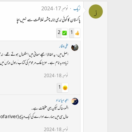
زیک
نومبر 17، 2024
ز
پاکستان کا کوئی ندی نالہ چشمہ غلاظت سے نہیں بچا
2
1
علی وقار
اصل میں، یہ الفاظ اچھے معانی میں استعمال ہوتے تھے، ندی
زیادہ بدنام ہے۔ عزیز ملک مرحوم کی کتاب ٰراول دیس ٰ میں 
نومبر 18، 2024
1
امجد میانداد
افسوسناک لیکن یہی حقیقت ہے۔
حال ہی میں ہمارے ادارے کی ایک ویڈیو (Death of a river) دریا کی موت - قاہرہ میں منعقد ہونے والے ورلڈ اَربن فورم کے اربن سینما میں فیچر ہوئی اور دکھائی گئی۔ اس میں بھی اسی پریشانی کا اظہار کیا گیا ہے۔
نومبر 18، 2024