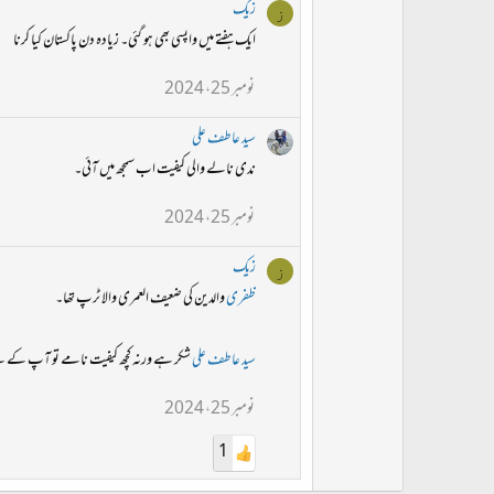
زیک
ز
ایک ہفتے میں واپسی بھی ہو گئی۔ زیادہ دن پاکستان کیا کرنا
نومبر 25، 2024
سید عاطف علی
ندی نالے والی کیفیت اب سمجھ میں آئی۔
نومبر 25، 2024
زیک
ز
ظفری
والدین کی ضعیف العمری والا ٹرپ تھا۔
سید عاطف علی
شکر ہے ورنہ کچھ کیفیت نامے تو آپ کے 
نومبر 25، 2024
1