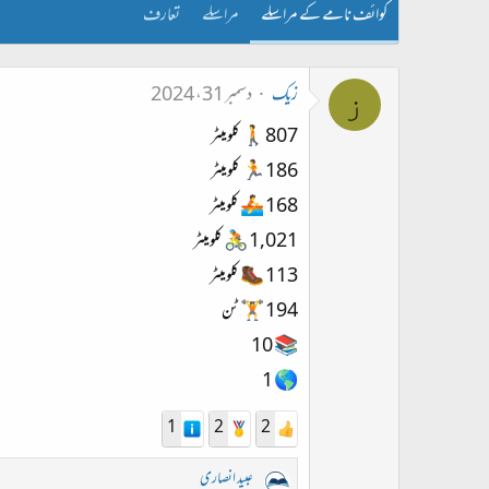
کوائف نامے کے مراسلے
مراسلے
تعارف
زیک
دسمبر 31، 2024
ز
‎🚶807 کلومیٹر
‎🏃186 کلومیٹر
‎🚣 168 کلومیٹر
‎🚴 1,021 کلومیٹر
‎🥾 113 کلومیٹر
‎🏋️ 194 ٹن
📚 10
🌎 1
1
2
2
عبید انصاری