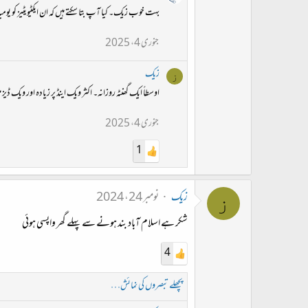
بہت خوب زیک۔ کیا آپ بتا سکتے ہیں کہ ان ایکٹیویٹیز کو یوم
جنوری 4، 2025
زیک
ز
اوسطاً ایک گھنٹہ روزانہ۔ اکثر ویک اینڈ پر زیادہ اور ویک ڈیز م
جنوری 4، 2025
1
زیک
نومبر 24، 2024
ز
شکر ہے اسلام آباد بند ہونے سے پہلے گھر واپسی ہوئی
4
پچھلے تبصروں کی نمائش…