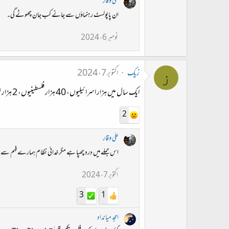
علی وقار
ان پاپولسٹ رہنماؤں سے جانے کب جان چھوٹے گی۔
نومبر 6، 2024
زیک
اکتوبر 7، 2024
ز
ایک سال میں ہزار اسرائیلیوں، 40 ہزار فلسطینیوں، 2 ہزار لبنانیوں اور لاتعداد ہزاروں سوڈانیوں کی اموات سے ظاہر ہے کہ انسانی جان ارزاں ہے اور پروا کرنے والا نہ انسان ہے نہ خدا
2
علی وقار
اس جملے میں درد چھپا ہے مگر خدائی نظام ہمارے فہم سے م
اکتوبر 7، 2024
3
1
امجد میانداد