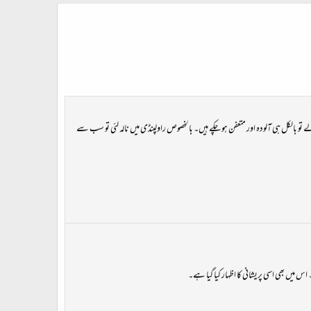
تو بالکل ہی آلودہ اور متعفن ہو چکے ہیں۔ بالخصوص راولپنڈی میں نالہ لئی تو سب سے