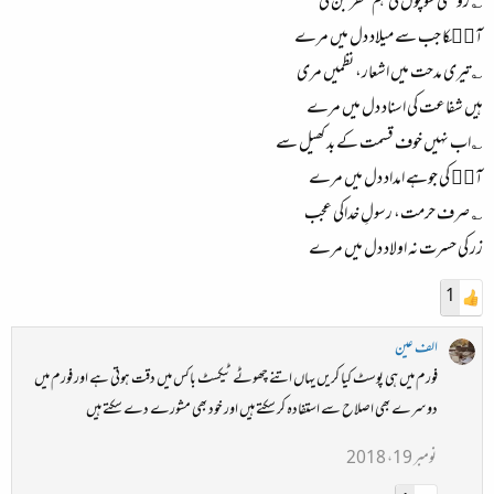
؎ روشنی سوچوں کی ہم سفر بن گئ
آپۖکا جب سے میلاد دل میں مرے
؎تیری مدحت میں اشعار، نظمیں مری
ہیں شفاعت کی اسناد دل میں مرے
؎اب نہیں خوف قسمت کے بد کھیل سے
آپۖ کی جوہے امداد دل میں مرے
؎ صرف حرمت، رسولِ خداکی عجب
زر کی حسرت نہ اولاد دل میں مرے
1
الف عین
فورم میں ہی پوسٹ کیا کریں یہاں اتنے چھوٹے ٹیکسٹ باکس میں دقت ہوتی ہے اور فورم میں
دوسرے بھی اصلاح سے استفادہ کر سکتے ہیں اور خود بھی مشورے دے سکتے ہیں
نومبر 19، 2018