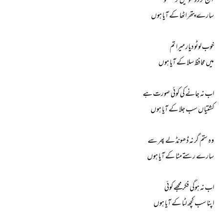
آج کر دو لہو میں تر مجھکو
سارے پتھر اٹھا کے آیا ہوں
خوب لوٹو دیار میرا تم
میں محافظ سلا کے آیا ہوں
اب نہ جانے کی کوئی صورت ہے
کشتیاں سب جلا کے آیا ہوں
وہ ستم گر نہ ڈھونڈ لے پھر سے
سارے رستے مٹا کے آیا ہوں
اب نہ ہوگی فکر مجھے کوئی
اپنا سب کچھ لٹا کے آیا ہوں