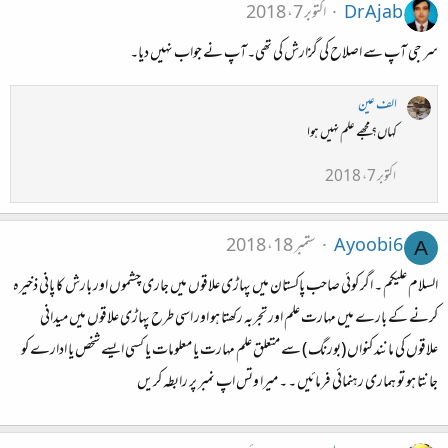
Dr Ajab
اکتوبر 7، 2018
سر جی آپ سے اصلاح کی گزارش کی تھی۔آپ نے جواب نہیں دیا۔
الف عین
کہاں؟ مجھے علم نہیں ہوا
اکتوبر 7، 2018
Ayoobi6
ستمبر 18، 2018
A
السلام عليكم ۔ اگر کوئی صاحب پاکستان میں پہاڑی علاقوں میں جاری چشموں اور بارش کا پانی ذخیرہ
کرنے کے بارے میں مہارت علم اور تجربہ رکھتا ہو اور اسی طرح پہاڑی علاقوں میں میدانی
علاقوں کی مانند کنواں (بورنگ ) سے متعلق علم مہارت یا معلومات یا کسی ایسے شخص یا ادارے کو
جانتا ہو تو ہماری رہنمائی فرمائیں ۔ ۔ میرا وتس اپ نمبر پر رابطہ کریں