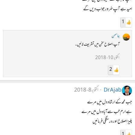
امید ہے آپ ضرور جواب دیں گے
1
جاسمن
آپ اصلاح سخن میں تشریف لائیں۔
اکتوبر 10، 2018
2
Dr Ajab
اکتوبر 8، 2018
جب محمدکے ارشاد دل میں مرے
ہے ارم تب سےآباد دل میں مرے
پلیز اصلاح اور درستگی فرمائیں
1