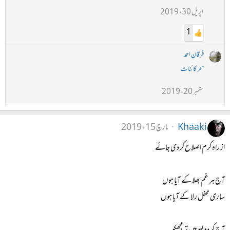
اپریل 30، 2019
1
فرقان احمد
سحر کائنات
ستمبر 20، 2019
Khaaki
مارچ 15، 2019
از راہ کرم اصلاح کر دی جائے
آج ہر غم بھلا کے آیا ہوں
ساری محفل رلا کے آیا ہوں