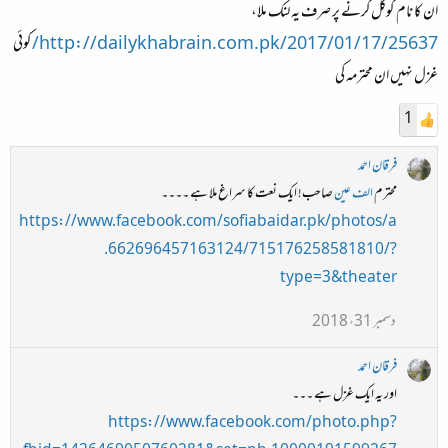
ان کا نام گوگل کرنے پر صرف یہ لنک ملا،
http://dailykhabrain.com.pk/2017/01/17/25637/
کوئی
غزل نہیں ان محترمہ کی
1
فرقان احمد
محترم
الف عین
صاحب! ایک نعت کا سراغ ملا ہے ۔۔۔۔
https://www.facebook.com/sofiabaidar.pk/photos/a
.662696457163124/715176258581810/?
type=3&theater
دسمبر 31، 2018
فرقان احمد
اور یہ ایک غزل ہے ۔۔۔
https://www.facebook.com/photo.php?