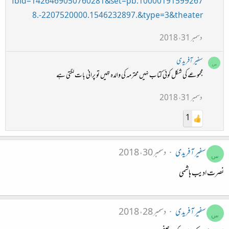
fbid=1426469050760281&set=pb.10000191599267
8.-2207520000.1546232897.&type=3&theater
دسمبر 31، 2018
سفیر آفریدی
س
مجموعے کی شکل کوئی کتاب نہیں محترمہ کی والدہ تهیں تو پرانی بات لگتی ہے
دسمبر 31، 2018
1
سفیر آفریدی
دسمبر 30، 2018
س
نصرت ادیب ہاشمی
سفیر آفریدی
دسمبر 28، 2018
س