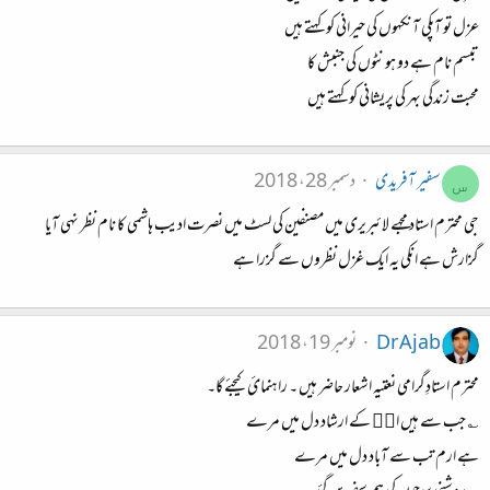
عزل تو آپکی آنکهوں کی حیرانی کو کہتے ہیں
تبسم نام ہے دو ہونٹوں کی جنبش کا
محبت زندگی بهر کی پریشانی کو کہتے ہیں
سفیر آفریدی
دسمبر 28، 2018
س
جی محترم استاد مجهے لائبریری میں مصنفین کی لسٹ میں نصرت ادیب ہاشمی کا نام نظر نہی آیا
گزارش ہے انکی یہ ایک غزل نظروں سے گزرا ہے
Dr Ajab
نومبر 19، 2018
محترم استادِگرامی نعتیہ اشعار حاضر ہیں ۔ راہنمائ کیجئے گا۔
؎ جب سے ہیں انۖ کے ارشاد دل میں مرے
ہے ارم تب سے آباد دل میں مرے