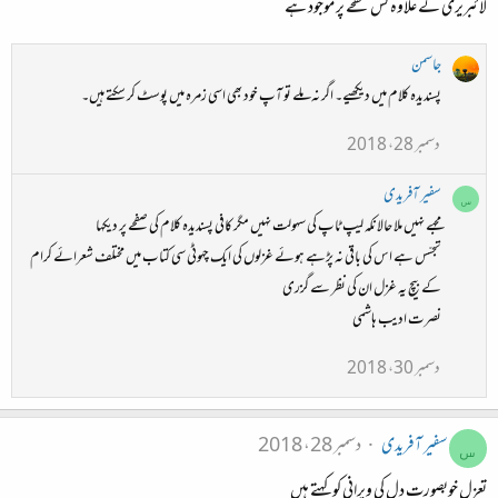
لائبریری کے علاوہ کس صفحے پر موجود ہے
جاسمن
پسندیدہ کلام میں دیکھیے۔ اگر نہ ملے تو آپ خود بھی اسی زمرہ میں پوسٹ کر سکتے ہیں۔
دسمبر 28، 2018
سفیر آفریدی
س
مجهے نہیں ملا حالانکہ لیپ ٹاپ کی سہولت نہیں مگر کافی پسندیدہ کلام کی صفحے پر دیکها
تجسّس ہے اس کی باقی نہ پڑهے ہوئے غزلوں کی ایک چهوٹی سی کتاب میں مختلف شعرائے کرام
کے بیچ یہ غزل ان کی نظر سے گزری
نصرت ادیب ہاشمی
دسمبر 30، 2018
سفیر آفریدی
دسمبر 28، 2018
س
تعزل خوبصورت دل کی ویرانی کو کہتے ہیں