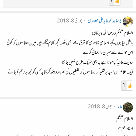
1
ابوساجد محمدعابدعلی عطاری
جولائی 8، 2018
السلام علیکم ورحمة اللہ وبرکاته!
بالکل نیا ہوں مجھے اسلامی شاعری کا شوق ھے ابھی تک کچھ کلام لکھے ہیں میں چاھتا ھوں کہ کوئی
اس حوالے سے میری راہنمائی کرے
ردیف قافیہ کیا ہوتا ہے یہ بھی ٹھیک طرح نہیں جانتا
ایک کلام اس امید پر شئیر کر رھا ھوں کہ غلطیوں کی بھرمار دیکھ کر شاید کسی کو مجھ پر رحم آجائے
1
عائد
جون 8، 2018
السلام علیکم
استاد ِ محترم