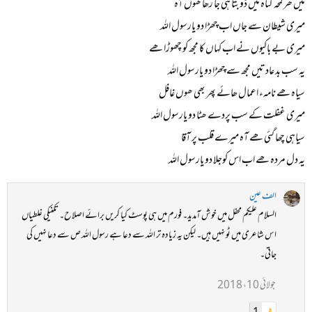
میں ھر لمحہ گناہ میں ڈوبتا ہی جا رھا ھوں آہ
میری شیطان سے جاں اب چھڑا دو یارسول اللہ
میری بے باکیوں نے اب کہاں کا مجھ کو چھوڑا ھے
یہ سب بد عادتیں مجھ سے چھڑا دو یارسول اللہ
سیاہ ھے نامہء اعمال ھائے پھر بھی ھوں غافل
میری غفلت کے سب پردے ھٹا دو یارسول اللہ
سیاہی چھا گئی ھے آہ میرے قلب پر آقا
یہ دل مردہ ھے اب اس کوجلا دو یارسول اللہ
الف عین
السلام علیکم محفل میں خوش آمدید۔ فورم میں ہی پوسٹ کیا کریں برائے اصلاح۔ تکنیکی غلطیاں
اس شاعری میں ٹو نہیں ہیں۔ لیکن یہ زیادہ تر اللہ سے دعا ہے رسول اللہ ص سے دعا نہیں کی
جاتی۔
جولائی 10، 2018