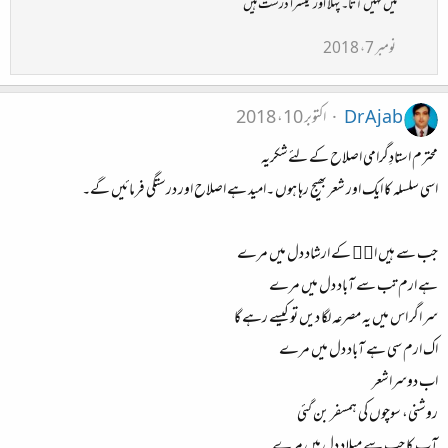
میں نہیں آتا۔ پہلا اور تیسرا درست ہیں
نومبر 7، 2018
Dr Ajab
اکتوبر 10، 2018
محترم استادِگرامی اصلاح کے لئےشکریہ
اسی سلسلہ کا ایک اور شعر بھیج رہا ہوں ۔امید ہے اصلاح اور درستگی فرمائیں گے۔
جب سے ہیں انۖ کے ارشاد دل میں مرے
ہے ارم تب سے آباد دل میں مرے
سر اگر اس میں یہ مصرعہ لگا دیں تو کیسے رہے گا
اک ارم سی ہے آباد دل میں مرے
اب دوسراشعر
روشنی، سوچوں کی ہمسفر بن گئی
آپ کا جب سے میلاد دل میں مرے