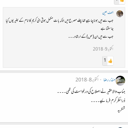
الف عین
جب سے ہیں ہونا چاہیے تھا پہلے مصرع میں تاکہ بات مکمل ہوتی بنی کریم کا نام کے بغیر یوں کیا
جا سکتا ہے
جب سے ہیں ان ( ص) کے ارشاد ۔۔۔
اکتوبر 9، 2018
1
منذر رضا
اکتوبر 8، 2018
جناب والا حقیر نے اصلاح کی درخواست کی تھی۔۔۔۔
ذرا نظر کرم فرمائیے۔۔۔۔
شکریہ