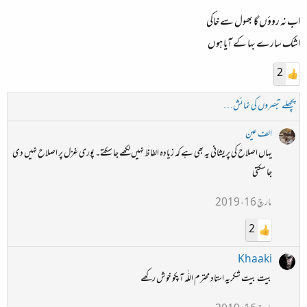
اب نہ روؤں گا بھول سے خاکی
اشک سارے بہا کے آیا ہوں
2
پچھلے تبصروں کی نمائش…
الف عین
یہاں اصلاح کی پریشانی یہ بھی ہے کہ زیادہ الفاظ نہیں لکھے جا سکتے۔ پوری غزل پر اصلاح نہیں دی
جا سکتی
مارچ 16، 2019
2
Khaaki
بیت بیت شکریہ استاد محترم اللّٰہ آپکو خوش رکھے