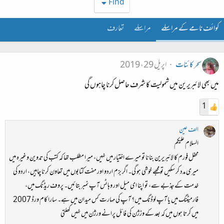
Find
کوائف نامے کے مراسلے
مراسلے
تعارف
سحر کائنات
اپریل 29، 2019
میں بھی لائبریرین میں شمولیت کا شرف حاصل کرنا چاہوں گی
1
الف عین
السلام علیکم
محفل فورم کا لائبریرین بنانا تو میرے اختیار میں نہیں، میرا مطلب تھا کہ کتب کی تدوین وغیرہ میں
میری مدد کر سکیں تو مجھے خوشی ہو گی۔ اگر بزم اردو اور مفت کتابوں میں تعاون کرنا چاہیں، اردو کی
خدمت کے جذبے سے، تو اپنا ای میل اور وہاٹس آپ نمبر بتائیں۔ پروف ریڈنگ میں،
فارمیٹنگ میں یا آپ لوڈنگ میں؟ آپ کی مہارت کس میدان میں ہے۔ سارا کام ورڈ 2007
میں کرتا ہوں میں کہ بعد کے وزژن کی فائل پرانے ورژن میں نہیں کھلتی