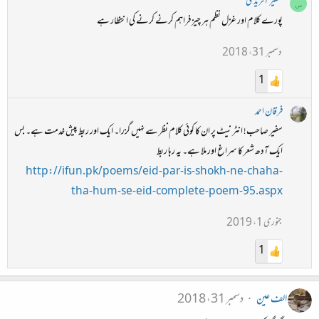
سفیر آفریدی
س
پورے کلام اور غزل نظم ہر چیز فراہم کرنے کرنے کی انتظار ہے
دسمبر 31، 2018
1
فرقان احمد
سفیر صاحب! انٹرنیٹ پر ان کا کوئی کلام نظر سے نہیں گزرا۔ ایک اور ربط پیش خدمت ہے۔ بس
ایک آدھ شعر کا سراغ اور ملا ہے۔ یہ رہا ربط
http://ifun.pk/poems/eid-par-is-shokh-ne-chaha-
tha-hum-se-eid-complete-poem-95.aspx
جنوری 1، 2019
1
الف عین
دسمبر 31، 2018