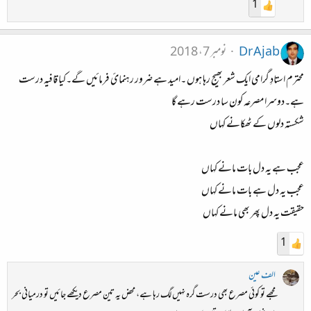
1
Dr Ajab
نومبر 7، 2018
محترم استادِ گرامی ایک شعر بھیج رہا ہوں ۔امید ہے ضرور رہنمائ فرمائیں گے۔کیا قافیہ درست
ہے۔دوسرا مصرعہ کون سا درست رہے گا
شکستہ دلوں کے ٹھکانے کہاں
عجب ہے یہ دل بات مانے کہاں
عجب یہ دل ہے بات مانے کہاں
حقیقت یہ دل پھر بھی مانے کہاں
1
الف عین
مجھے تو کوئی مصرع بھی درست گرہ نہیں لگ رہا ہے، محض یہ تین مصرع دیکھے جائیں تو درمیانی بحر