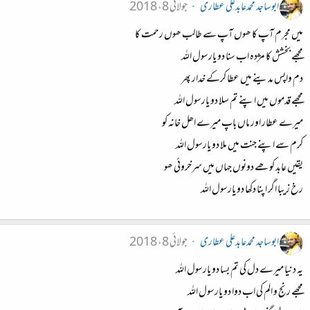
ابوساجد محمدعابدعلی عطاری
جولائی 8، 2018
میں مجرم آپ کا ھوں آپ سے طالب ھوں رحمت کا
مجھے بخشش کا مژدہ اب سنا دو یارسول اللہ
دم واپس مدینے میں عطا کرکے خدار پھر
مجھے قدموں میں اپنے تم سلا دو یارسول اللہ
میرے عطار اور ماں باپ میرے اھل خانہ کو
کرم سے اپنے جنت میں ملا دو یارسول اللہ
یقیں عابد کو ھے دونوں جہاں میں سرخروئی ھو
رخ زیبا اگر اپنا دکھا دو یارسول اللہ
ابوساجد محمدعابدعلی عطاری
جولائی 8، 2018
یہ دنیا میرے دل کی تم بسا دو یارسول اللہ
مجھے رنج و الم کی اب دوا دو یارسول اللہ