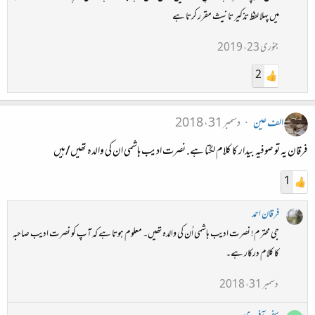
میں پہلا لفظ تذکیر تانیث مقرر کرتا ہے
جنوری 23، 2019
2
الف عین
دسمبر 31، 2018
فرقان یہ تو صوفیہ بیدار کا کلام لگتا ہے. نصرت ادیب ہاشمی ان کی والدہ تھیں/ہیں
1
فرقان احمد
جی محترم! نصرت ادیب ہاشمی اُن کی والدہ تھیں۔ معلوم ہوتا ہے کہ آپ کو نصرت ادیب صاحبہ
کا کلام درکار ہے۔
دسمبر 31، 2018