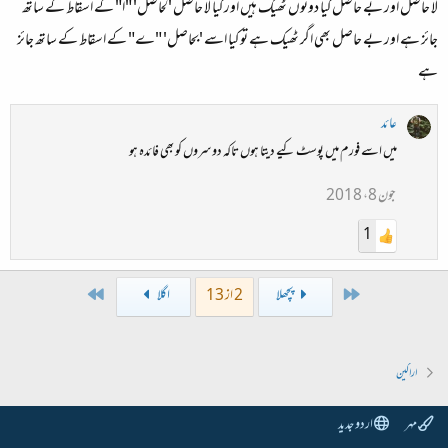
لا حاصل اور بے حاصل کیا دونوں ٹھیک ہیں اور کیا لا حاصل 'لَحاصل' "ا" کے اسقاط کے ساتھ
جائز ہے اور بے حاصل بھی اگر ٹھیک ہے تو کیا اسے 'بحاصل' "ے" کے اسقاط کے ساتھ جائز
ہے
عائد
میں اسے فورم میں پوسٹ کیے دیتا ہوں تاکہ دوسروں کو بھی فائدہ ہو
جون 8، 2018
1
Last
First
پچھلا
2 از 13
اگلا
اراکین
مہر
اردو جدید