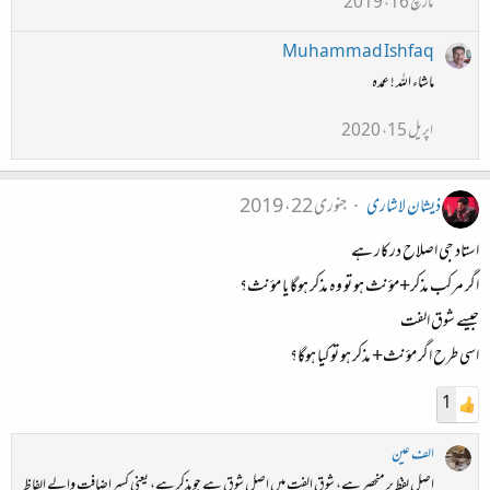
مارچ 16، 2019
Muhammad Ishfaq
ماشاء اللہ ! عمدہ
اپریل 15، 2020
ذیشان لاشاری
جنوری 22، 2019
استاد جی اصلاح درکار ہے
اگر مرکب مذکر+مؤنث ہو تو وہ مذکر ہوگا یا مؤنث؟
جیسے شوق الفت
اسی طرح اگر مؤنث+ مذکر ہو تو کیا ہوگا؟
1
الف عین
اصل لفظ پر منحصر ہے، شوقِ الفت میں اصل شوق ہے جو مذکر ہے، یعنی کسرِ اضافت والے الفاظ