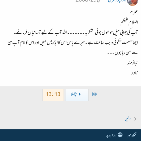
خاورچودھری
مئی 29، 2008
محترم
السلام علیکم
آپ کی جوابی میل موصول ہوئی،شکریہ۔۔۔۔۔۔۔ اللہ آپ کے لیے آسانیاں فرمائے۔
اچھا"سمت " کوئی ویب سائٹ ہے۔ میرے پاس اس کا ایڈریس نہیں اور اس کا نام آپ ہی
سے سن رہا ہوں۔۔۔
نیازمند
خاور
First
پچھلا
13 از 13
اراکین
مہر
اردو جدید