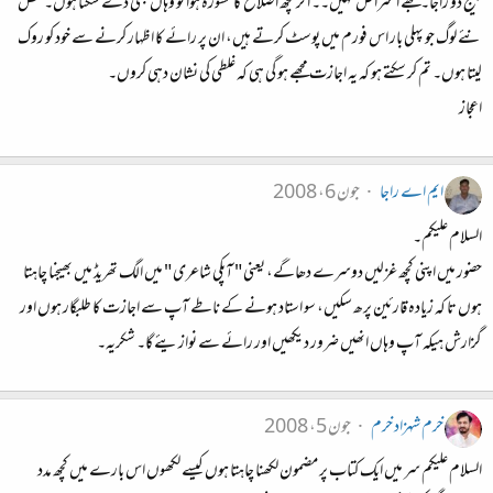
بھیج دو راجا۔ مجھے اعتراض نہیں۔۔ اگر کچھ اصلاح کا مشورہ ہوا تو وہاں بھی دے سکتا ہوں۔ محض
نئے لوگ جو پہلی بار اس فورم میں پوسٹ کرتے ہیں، ان پر رائے کا اظہار کرنے سے خود کو روک
لیتا ہوں۔ تم کر سکتے ہو کہ یہ اجازت مجھے ہو گی ہی کہ غلطی کی نشان دہی کروں۔
اعجاز
ایم اے راجا
جون 6، 2008
السلام علیکم۔
حضور میں اپنی کچھ غزلیں دوسرے دھاگے، یعنی " آپکی شاعری " میں الگ تھریڈ میں بھیجنا چاہتا
ہوں تا کہ زیادہ قارئین پرھ سکیں، سو استاد ہونے کے ناطے آپ سے اجازت کا طلبگار ہوں اور
گزارش ہیکہ آپ وہاں انھیں ضرور دیکھیں اور رائے سے نوازیئے گا۔ شکریہ۔
خرم شہزاد خرم
جون 5، 2008
السلام علیکم سر میں ایک کتاب پر مضمون لکھنا چاہتا ہوں کیسے لکھوں اس بارے میں کچھ مدد