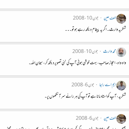
الف عین
جون 10، 2008
شکریہ وارث۔ اگر یہ پیغام دیکھ رہے ہو تو۔۔۔
محمد وارث
جون 10، 2008
واہ واہ، اعجاز صاحب، بہت خوشی ہوئی آپ کی نئی تصویر دیکھ کر، سبحان اللہ۔
ایم اے راجا
جون 6، 2008
شکریہ، آپ کو استاد مانا ہے تو آپ کی ہر رائے سر آنکھوں پر۔
الف عین
جون 6، 2008