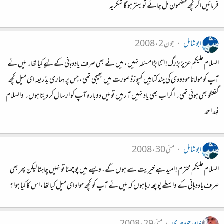
فرمائیں اگر کچھ مضمون مل جائے تو بہتر ہو گا شکریہ
ابوشامل
جون 2، 2008
السلام علیکم عزیز بزرگ! اتنا بڑا مسئلہ نہیں، میں نے بھی صرف یاددہانی کے لیے کیا تھا۔ میں نے
آپ کو مولانا مودودی کی چند کتابیں کمپوزڈ صورت میں بھیجی تھی، جس پر ہماری بذریعہ ای میل کچھ
گفتگو بھی ہوئی تھی۔ اگر اب بھی یاد نہیں آ رہیں تو میں دوبارہ آپ کو ارسال کر دیتا ہوں۔ والسلام
فہد احمد
ابوشامل
مئی 30، 2008
السلام علیکم محترم ! امید ہے خیریت سے ہوں گے، ویسے میں پوچھنا تو نہیں چاہتا لیکن پھر بھی
صرف یاددہانی کے واسطے پوچھ رہا ہوں کہ میں نے آپ کو کچھ مواد ای میل کیا تھا، اس کا کیا ہوا؟