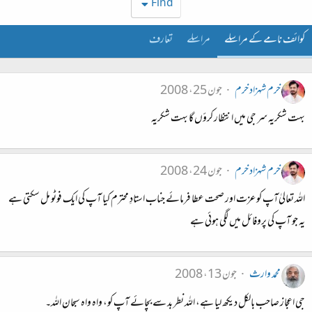
Find
کوائف نامے کے مراسلے
مراسلے
تعارف
خرم شہزاد خرم
جون 25، 2008
بہت شکریہ سر جی میں انتظار کرؤں گا بہت شکریہ
خرم شہزاد خرم
جون 24، 2008
اللہ تعالیٰ‌آپ کو عزت اور صحت عطا فرمائے جناب استادِ محترم کیا آپ کی ایک فوٹو مل سکتی ہے
یہ جو آپ کی پروفائل میں لگی ہوئی ہے
محمد وارث
جون 13، 2008
جی اعجاز صاحب بالکل دیکھ لیا ہے، اللہ نطر بد سے بچائے آپ کو، واہ واہ سبحان اللہ۔