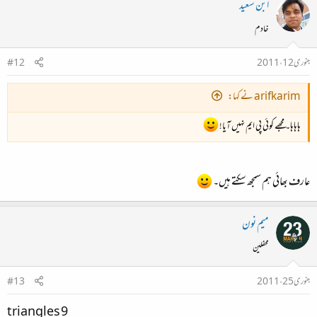
ابن سعید
خادم
جنوری 12، 2011
#12
arifkarim نے کہا:
ہاہاہا۔ مجھے کوئی پی ایم نہیں آیا!
عارف بھائی ہم سمجھ سکتے ہیں۔
میم نون
محفلین
جنوری 25، 2011
#13
9 triangles​