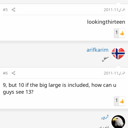
جنوری 11، 2011
#5
looking thirteen
1
arifkarim
معطل
جنوری 11، 2011
#6
9, but 10 if the big large is included, how can u
guys see 13?​
1
شمشاد