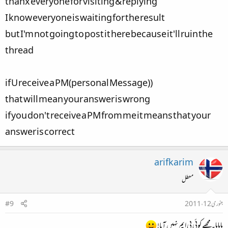
thanx everyone for visiting & replying
I know everyone is waiting for the result
but I'm not going to post it here because it'll ruin the
thread
(if U receive a PM(personal Message)
that will mean your answer is wrong
if you don't receive a PM from me it means that your
answer is correct​
arifkarim
معطل
جنوری 12، 2011
#9
ہاہاہا۔ مجھے کوئی پی ایم نہیں آیا!