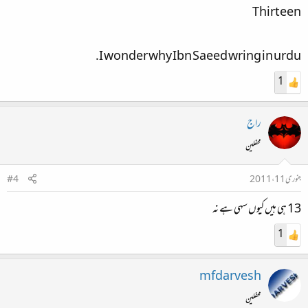
Thirteen
I wonder why Ibn Saeed wring in urdu.
1
راج
محفلین
جنوری 11، 2011
#4
13 ہی ہیں کیوں سہی ہے نہ
1
mfdarvesh
محفلین