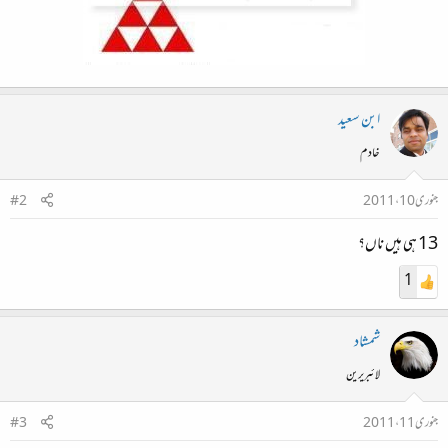
ابن سعید
خادم
جنوری 10، 2011
#2
13 ہی ہیں ناں؟
1
شمشاد
لائبریرین
جنوری 11، 2011
#3