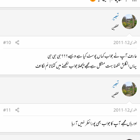
تعبیر
محفلین
جنوری 12، 2011
#10
عارف آپ نے جواب کہاں پوسٹ کیا ہے ویسےِ؟؟؟ہی ہی ہی
یہاں انگلش لکھنا بہت مشکل ہے مجھے پچھلا جواب لکھنے میں کتنا ٹائم لگا اف
تعبیر
محفلین
جنوری 12، 2011
#11
اور ہاں مجھے آپ کا جواب بھی پورا نظر نہیں آ رہا