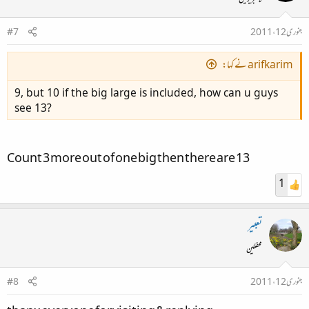
لائبریرین
جنوری 12، 2011
#7
arifkarim نے کہا:
9, but 10 if the big large is included, how can u guys
see 13?​
Count 3 more out of one big then there are 13​
1
تعبیر
محفلین
جنوری 12، 2011
#8