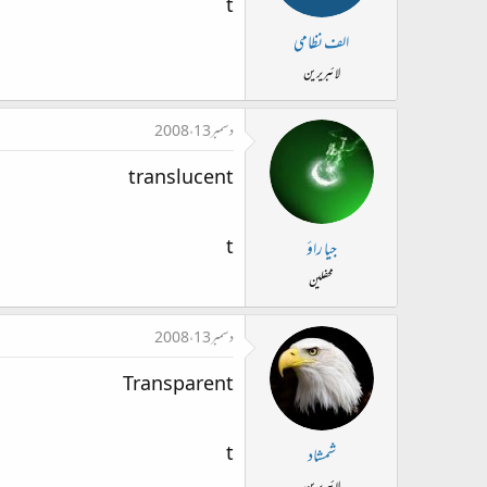
t
الف نظامی
لائبریرین
دسمبر 13، 2008
translucent
t
جیا راؤ
محفلین
دسمبر 13، 2008
Transparent
t
شمشاد