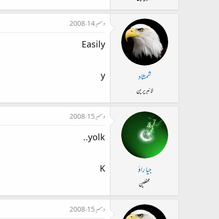
دسمبر 14، 2008
Easily
y
شمشاد
لائبریرین
دسمبر 15، 2008
yolk..
K
جیا راؤ
محفلین
دسمبر 15، 2008