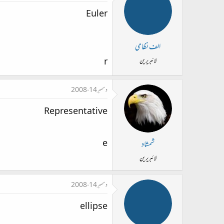
Euler
الف نظامی
r
لائبریرین
دسمبر 14، 2008
Representative
e
شمشاد
لائبریرین
دسمبر 14، 2008
ellipse