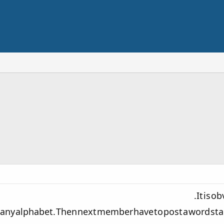
It is o
th any alphabet. Then next member have to post a word sta