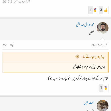
آخری تدوین:
ستمبر 21، 2017
2
3
محمد تابش صدیقی
محفلین
ستمبر 21، 2017
#2
سید ذیشان حیدر نے کہا:
جہاں میں تیرگی تمام سُو جو پھیلنے لگی
تمام سُو کے بجائے چہار سُو کر دیں، تو زیادہ مناسب ہو گا۔
1
الف عین