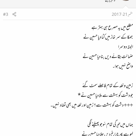
لائبریرین
ستمبر 21، 2017
#3
مطلع میں یہ مصرع ہی بہتر ہے
جھکا کے سر نماز میں کٹا دیا حسین نے
البتہ دوسرا
ضمانتِ بقائے دیں بنا دیا حسین نے
واضح نہیں ہوا۔
زمین و خلد کے تمام فاصلے سمٹ گئے
جو دشت کو بہشت سے ملا دیا حسین نے*
÷÷÷ دشت کو بہشت سے؟ زمین اور خلد میں بھی تضاد نہیں۔
جہاں میں تیرگی تمام سُو جو پھیلنے لگی
لہو سے پھر چراغِ دیں جلا دیا حسین نے