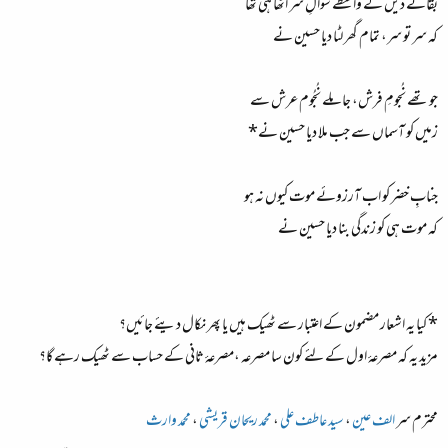
بقائے دیں کے واسطے سوالِ سر اُٹھا ہی تھا
کہ سر تو سر، تمام گھر لٹا دیا حسین نے
جو تھے نُجومِ فرش، جا ملے نُجُوم عرش سے
زمیں کو آسماں سے جب ملا دیا حسین نے*
جنابِ خضر کو اب آرزوئے موت کیوں نہ ہو
کہ موت ہی کو زندگی بنا دیا حسین نے
* کیا یہ اشعار مضمون کے اعتبار سے ٹھیک ہیں یا پھر نکال دیئے جائیں؟
مزید یہ کہ مصرعہٴ اول کے لئے کون سا مصرعہ ،مصرعہٴ ثانی کے حساب سے ٹھیک رہے گا؟
محترم سر
الف عین
،
سید عاطف علی
،
محمد ریحان قریشی
،
محمد وارث