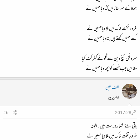
÷÷÷تمام درست
÷÷÷ٹھیک۔
جھکا کے سر نماز میں کٹا دیا حسین نے
بقائے دیں کے واسطے سوالِ سر اُٹھا ہی تھا
کہ سر تو سر، تمام گھر لٹا دیا حسین نے
غرورِ تخت خاک میں ملا دیا حسین نے
کسے حسین کہتے ہیں بتا دیا حسین نے
جو تھے نُجومِ فرش، جا ملے نُجُوم عرش سے
زمیں کو آسماں سے جب ملا دیا حسین نے*
سروشؔ تیغِ دین سے گُلوئے کفر کٹ گیا
جنابِ خضر کو اب آرزوئے موت کیوں نہ ہو
وغا میں جب مُصلے کو بچھا دیا حسین نے
کہ موت ہی کو زندگی بنا دیا حسین نے
÷÷÷تمام درست
الف عین
لائبریرین
ستمبر 28، 2017
#6
باقی نئے اشعار درست ہیں۔ البتہ
غرورِ تخت خاک میں ملا دیا حسین نے