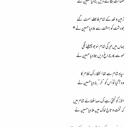
ضمانتِ بقائے دیں بنا دیا حسین نے
زمین و خلد کے تمام فاصلے سمٹ گئے
جو دشت کو بہشت سے ملا دیا حسین نے*
جہاں میں تیرگی تمام سُو جو پھیلنے لگی
لہو سے پھر چراغِ دیں جلا دیا حسین نے
سپاہِ شام سے تھا انتظار اک غلام کا
وہ آگیا تو اُس کو ”حُر“ بنا دیا حسین نے
ہنوز گونجتی ہے اِک صدا فضائے شام میں
کہ تخت و تاج خاک میں ملا دیا حسین نے