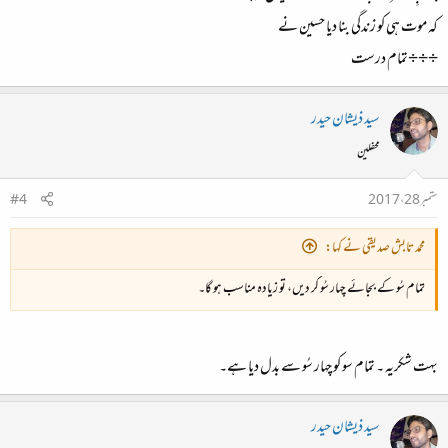
کہ موت ہی کو زندگی بنا دیا حسین نے
÷÷÷تمام درست
سید ذیشان حیدر
محفلین
ستمبر 28، 2017
#4
محمد تابش صدیقی نے کہا:
تمام سُو کے بجائے چہار سُو کر دیں، تو زیادہ مناسب ہو گا۔
بہت شکریہ ۔ تمام سو کو چہار سُو سے بدل دیا ہے۔
سید ذیشان حیدر