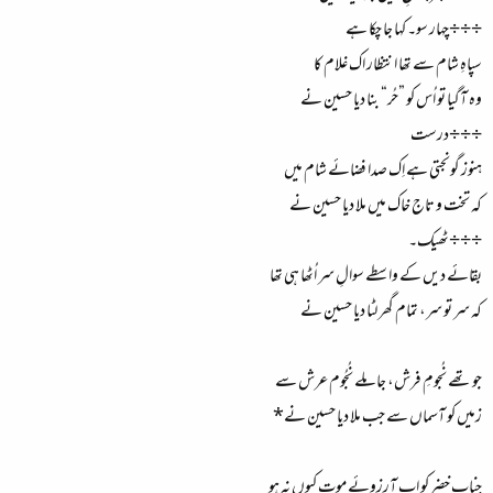
÷÷÷چہار سو۔ کہا جا چکا ہے
سپاہِ شام سے تھا انتظار اک غلام کا
وہ آگیا تو اُس کو ”حُر“ بنا دیا حسین نے
÷÷÷درست
ہنوز گونجتی ہے اِک صدا فضائے شام میں
کہ تخت و تاج خاک میں ملا دیا حسین نے
÷÷÷ٹھیک۔
بقائے دیں کے واسطے سوالِ سر اُٹھا ہی تھا
کہ سر تو سر، تمام گھر لٹا دیا حسین نے
جو تھے نُجومِ فرش، جا ملے نُجُوم عرش سے
زمیں کو آسماں سے جب ملا دیا حسین نے*
جنابِ خضر کو اب آرزوئے موت کیوں نہ ہو