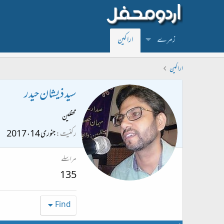
زمرے
اراکین
اراکین
سید ذیشان حیدر
محفلین
رکنیت
جنوری 14، 2017
مراسلے
135
Find