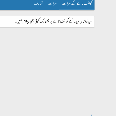
کوائف نامے کے مراسلے
مراسلے
تعارف
سید ذیشان حیدر کے کوائف نامے پر ابھی تک کوئی بھی پیغام نہیں۔