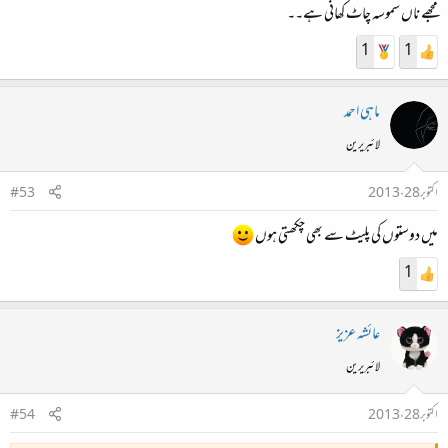
مجھے ناں سموسہ چاٹ کھانی ہے۔۔
1
1
ماہی احمد
لائبریرین
اکتوبر 28، 2013
#53
میں دوستوں کی پلیٹ سے بھی چکھتی ہوں
1
عائشہ عزیز
لائبریرین
اکتوبر 28، 2013
#54