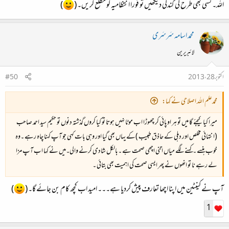
کھانے میں مزا آتا ہے صفائی میں نہیں ۔
اللہ۔ کسی بھی طرح کی گندگی دیکھیں تو فورا انتظامیہ کو مطلع کریں۔ (
)
محمد اسامہ سَرسَری
لائبریرین
اکتوبر 28، 2013
#50
محمدعلم اللہ اصلاحی نے کہا:
میرا کیا کیجئے گا میں تو ہر اوپائی کر چھوڑا اب موٹا نہیں ہوتا تو کیا کروں گذشتہ دنوں تو حکیم سید احمد صاحب
(انتہائی مخلص اور دہلی کے حاذق طبیب )کے یہاں بھی گیا اور وہی بات کہی جو آپ کہنا چاہ رہے ۔وہ
خوب ہنسے ۔کہنے لگے میاں اتنی اچھی صحت ہے ۔بالکل شادی کرنے والی۔میں نے کہا اب آپ مزا
لے رہے نا تو انھوں نے پھر ایسی صحت کی اہمیت بھی بتائی ۔
آپ نے کینٹین میں اپنا اچھا تعارف پیش کردیا ہے۔۔۔ امید اب کچھ کام بن جائے گا۔ (
)
1