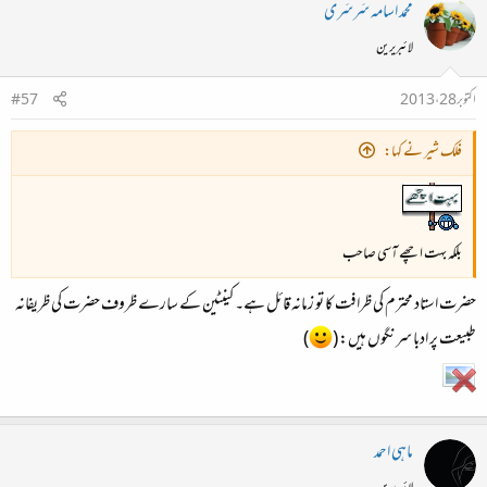
محمد اسامہ سَرسَری
لائبریرین
اکتوبر 28، 2013
#57
فلک شیر نے کہا:
بلکہ بہت اچھے آسی صاحب
حضرت استاد محترم کی ظرافت کا تو زمانہ قائل ہے۔ کینٹین کے سارے ظروف حضرت کی ظریفانہ
طبیعت پر ادبا سرنگوں ہیں: (
)
ماہی احمد