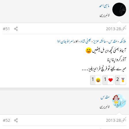
ماہی احمد
لائبریرین
اکتوبر 28، 2013
#51
ملائکہ
،
مقدس
،
عائشہ عزیز
،
عینی شاہ
، اور
امراؤ جان ادا
آ جاؤ بھئی کچھ دیر مل بیٹھیں
آڈر کرو اپنا اپنا
میرے لیئے تو فرنچ فرائیز پلیز۔۔۔
1
1
2
مقدس
لائبریرین
اکتوبر 28، 2013
#52