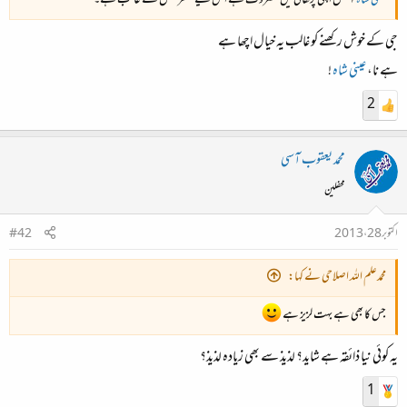
عینی شاہ
آجکل اپنی پڑھائی میں مصروف ہے اس لیے منظر محفل سے غائب ہے۔
جی کے خوش رکھنے کو غالب یہ خیال اچھا ہے
ہے نا،
عینی شاہ
!
2
محمد یعقوب آسی
محفلین
اکتوبر 28، 2013
#42
محمدعلم اللہ اصلاحی نے کہا:
جس کا بھی ہے بہت لزیز ہے
یہ کوئی نیا ذائقہ ہے شاید؟ لذیذ سے بھی زیادہ لذیذ؟
1