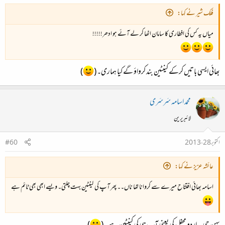
فلک شیر نے کہا:
میاں یہ کس کی افطاری کا سامان اٹھا کر لے آئے ہو ادھر!!!!!
بھائی ایسی باتیں کرکے کینٹین بند کرواؤ گے کیا ہماری۔ (
)
محمد اسامہ سَرسَری
لائبریرین
اکتوبر 28، 2013
#60
عائشہ عزیز نے کہا:
اسامہ بھائی افتتاح میرے سے کروانا تھا ناں۔۔ پھر آپ کی کینٹین بہت چلتی۔ ویسے ابھی بھی ٹائم ہے