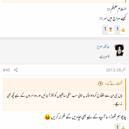
السلام علیکم!!!
کیسے مزاج ہیں سر!!!
1
1
عائشہ عزیز
لائبریرین
اکتوبر 28، 2013
#45
شمشاد نے کہا:
ہاں جی ان سے افتتاح کرواؤ تاکہ یہ اپنی سب سنگی ساتھیوں کو لیکر آ جائیں اور دوسروں کے لیے کچھ بھی
نہ بچے۔
چاچو ہم تھوڑ ا سا آپ کے لیے بھی بچا دیں گے فکر نہ کریں
1