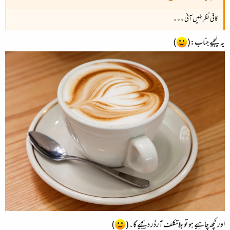
کافی نظر نہیں آئی ۔۔۔
یہ لیجیے جناب: (
)
اور کچھ چاہیے ہو تو بلاتکلف آرڈر دیجیے گا۔ (
)