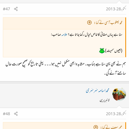
اکتوبر 28، 2013
#47
محمد یعقوب آسی نے کہا:
سنا ہے یہاں صفائی کا خاص خیال رکھا جاتا ہے؟
علامہ
صاحب!
(جیبوں سمیت)
ہم نے بھی یہی سنا ہے جناب۔ مشاہدہ ابھی مکمل نہیں ہوا۔۔۔ پہلی تاریخ کو صحیح صورت حال
سامنے آئے گی۔
محمد اسامہ سَرسَری
لائبریرین
اکتوبر 28، 2013
#48
عمر سیف نے کہا: