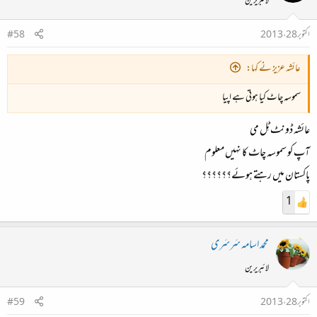
لائبریرین
اکتوبر 28، 2013
#58
عائشہ عزیز نے کہا:
سموسہ چاٹ کیا ہوتی ہے اپیا
عائشہ ڈونٹ ٹِل می
آپ کو سموسہ چاٹ کا نہیں معلوم
پاکستان میں رہتے ہوئے؟؟؟؟؟؟
1
محمد اسامہ سَرسَری
لائبریرین
اکتوبر 28، 2013
#59