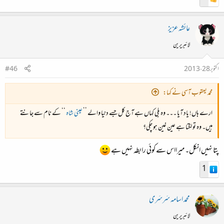
عائشہ عزیز
لائبریرین
اکتوبر 28، 2013
#46
محمد یعقوب آسی نے کہا:
ارے ہاں! یاد آیا ۔۔۔ وہ بلی کہاں ہے آج کل جسے دنیا والے ’’
عینی شاہ
‘‘ کے نام سے جانتے
ہیں۔ وہ تو لگتا ہے عین غین ہو چکی؟
پتا نہیں انکل۔ میرااس سے کوئی رابطہ نہیں ہے
1
محمد اسامہ سَرسَری
لائبریرین