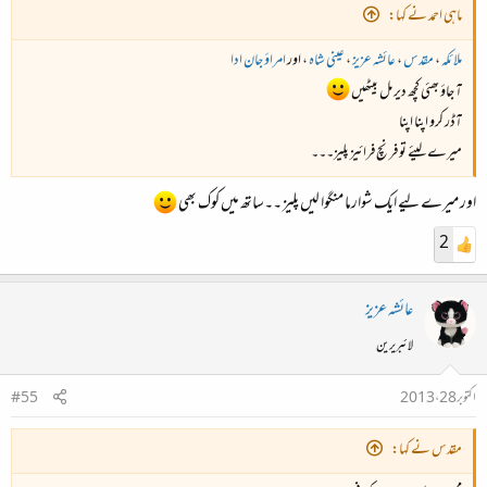
ماہی احمد نے کہا:
ملائکہ
،
مقدس
،
عائشہ عزیز
،
عینی شاہ
، اور
امراؤ جان ادا
آ جاؤ بھئی کچھ دیر مل بیٹھیں
آڈر کرو اپنا اپنا
میرے لیئے تو فرنچ فرائیز پلیز۔۔۔
اور میرے لیے ایک شوارما منگوا لیں پلیز ۔۔ساتھ میں کوک بھی
2
عائشہ عزیز
لائبریرین
اکتوبر 28، 2013
#55
مقدس نے کہا: