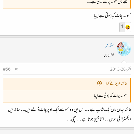
مجھے ناں سموسہ چاٹ کھانی ہے۔۔
سموسہ چاٹ کیا ہوتی ہے اپیا
1
مقدس
لائبریرین
اکتوبر 28، 2013
#56
عائشہ عزیز نے کہا:
سموسہ چاٹ کیا ہوتی ہے اپیا
عائشہ یہاں ناں ایک شاپ ہے۔۔ اس میں وہ سموسے ایک اوپر چاٹ ڈالتے ہیں۔۔ ساتھ میں
ایکسٹرا املی سوس۔۔ اتنا یمیی ہوتا ہے۔۔ سچی۔۔