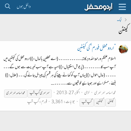
داخل ہوں
ٹیگ
کینٹن
”اردو محفل فورم“ کی کینٹین
السلام علیکم ورحمۃ اللہ وبرکاتہ۔۔۔ ۔۔۔ ۔۔۔ ۔۔ (اے محفلینِ باکمال:)) اردو محفل کی کینٹین میں
آپ سب کا۔۔۔ ۔۔۔ ۔۔(پُرجوش استقبال:)) امید ہے آپ سب خیریت سے ہوں گے۔۔۔
۔۔۔ ۔۔ (حال احوال:)) یہاں آپ کو کھانے پینے کی ہر قسم کی چیز مل جائے گی۔۔۔ (حلال:))
ہنسئے ، مسکرائیے اور ہوجائیے خوشیوں سے۔۔۔ ۔۔۔...
محمد اسامہ سَرسَری
لڑی
اکتوبر 27، 2013
سرسری گپ شپ
محمد اسامہ سَرسَری
جوابات: 3,361
فورم:
گپ شپ
کینٹن
کینٹین
گپ شپ