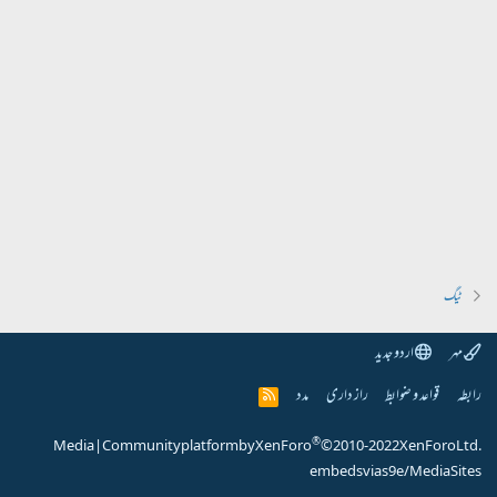
ٹیگ
مہر
اردو جدید
رابطہ
قواعد و ضوابط
راز داری
مدد
R
S
S
®
Media
|
Community platform by XenForo
© 2010-2022 XenForo Ltd.
embeds via s9e/MediaSites