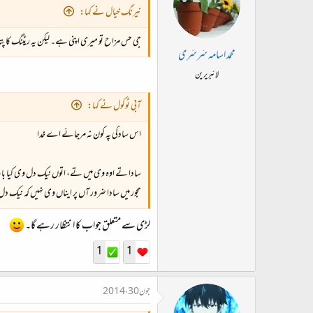
نیرنگ خیال نے کہا:
جی حس مزاح تو میری اپنی ہے۔ لیکن یہ ریٹنگ کا پت
محمد اسامہ سَرسَری
لائبریرین
آبی ٹوکول نے کہا:
اس سادگی پہ کون نہ مرجائے اے خدا
سادا تے اوہ وی میں تے، اتوں نیک دل وی کیا بات
حجور میں سادا ضرور آں پر ایناں وی نہیں کہ نیک د
لڑی سے متعلق جواب کا انتظار رہے گا۔
1
1
جون 30، 2014