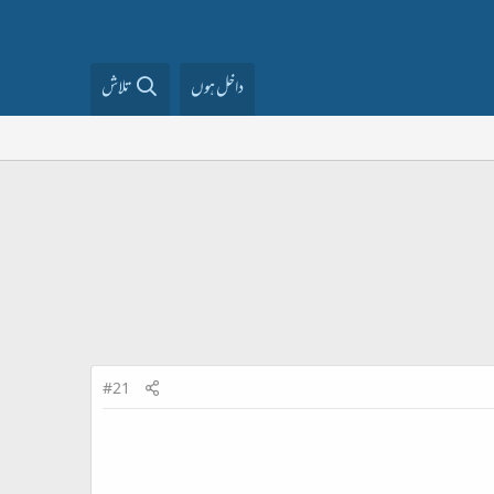
داخل ہوں
تلاش
#21