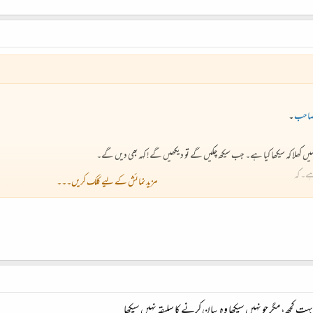
 صاحب
۔
 یہ نہیں کھلا کہ سیکھا کیا ہے۔ جب سیکھ چکیں گے تو دیکھیں گے! کہہ بھی دیں گے۔
ے۔ کہ
مزید نمائش کے لیے کلک کریں۔۔۔
سی ہوتی ہوں، جیسے ریاضی سیکھنا، عربی سیکھنا، تیرنا سیکھنا، کھانا پکانا سینا پرونا سیکھنا، کمپیوٹر سیکھنا۔ سب کچھ سیک
گیا؟ یا اُڑ گیا؟ کہنا بہت مشکل ہے! پہلے اس کا ادراک تو ہو! کون جانے اہلِ ادراک اسی کو ’’آخری سانس‘‘ کہتے ہوں۔ تب 
ت کچھ، مگر جو نہیں سیکھا وہ بیان کرنے کا سلیقہ نہیں سیکھا