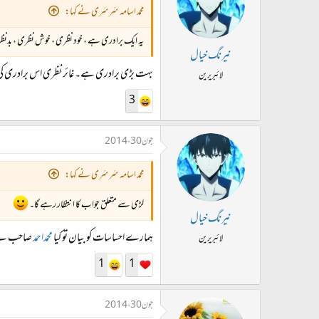
محمد اسامہ سَرسَری نے کہا:
یہ ایک برادری ہے ، خود نظری ، خوش نظری ، بدنظر
نیرنگ خیال
بہت بڑی برادری ہے۔ غائر نظری اس برادری ک
لائبریرین
3
جون 30، 2014
محمد اسامہ سَرسَری نے کہا:
لڑی سے متعلق جواب کا انتظار رہے گا۔
نیرنگ خیال
ہمارے احساسات کو بیان تو کیا
محمداحمد
صاحب نے ۔
لائبریرین
1
1
جون 30، 2014