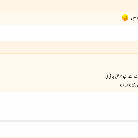
ا نہیں۔
 ہے جئے ہو لئق بھائی کی
ل وی ہواں آہو