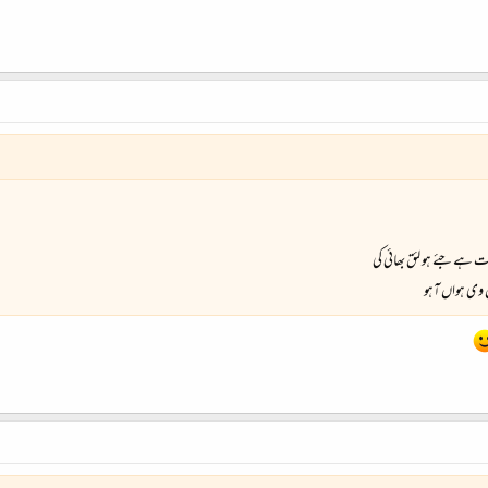
 ہے جئے ہو لئق بھائی کی
ل وی ہواں آہو