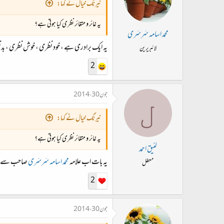
نیرنگ خیال نے کہا:
یہ غائر و متغائر نظری کیا ہوتی ہے؟
محمد اسامہ سَرسَری
یہ ایک برادری ہے ، خود نظری ، خوش نظری ، بد
لائبریرین
2
جون 30، 2014
ل
نیرنگ خیال نے کہا:
یہ غائر و متغائر نظری کیا ہوتی ہے؟
لئیق احمد
یہ بات اب علامہ
محمد اسامہ سَرسَری
صاحب سے سی
معطل
2
جون 30، 2014