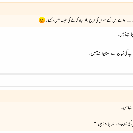
 سوائے اس کے ہم ان کی طرح دفتر سیاہ کرنے کی اہلیت نہیں رکھتے۔
اہتے ہیں۔
 کی زبان سے سننا چاہتے ہیں۔"
تے ہیں۔
ی زبان سے سننا چاہتے ہیں۔"