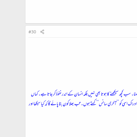
#30
سیکھنا۔ سب کچھ سیکھنے کا ہوتا بھی نہیں بلکہ انسان کے اندر نفوذ کر جاتا ہے۔ کہاں
ِ ادراک اسی کو ’’آخری سانس‘‘ کہتے ہوں۔ تب بھلا کون بتا پائے گا کہ کیا سیکھا اور