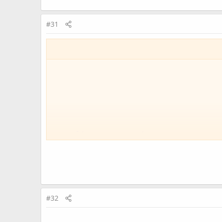
#31
ھنے کا ہوتا بھی نہیں بلکہ انسان کے اندر نفوذ کر جاتا ہے۔ کہاں کیا شے نفوذ کر گئی اور کس
بھلا کون بتا پائے گا کہ کیا سیکھا اور کس کس سے سیکھا!! بلکہ کچھ سیکھا بھی یا نہیں!
#32