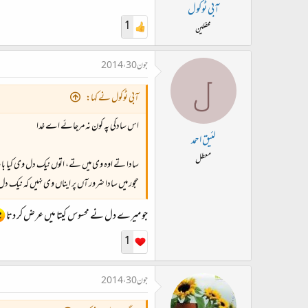
ت
آبی ٹوکول
د
1
محفلین
ا
ء
جون 30، 2014
ل
آبی ٹوکول نے کہا:
اس سادگی پہ کون نہ مرجائے اے خدا
لئیق احمد
معطل
سادا تے اوہ وی میں تے، اتوں نیک دل وی کیا بات
حجور میں سادا ضرور آں پر ایناں وی نہیں کہ نیک د
جو میرے دل نے محسوس کیتا میں عرض کر دتا
1
جون 30، 2014