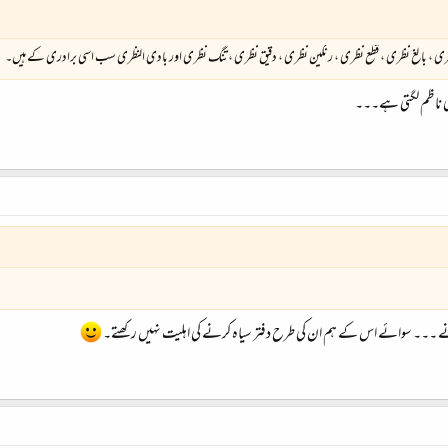
ی ، بالغ نظری ، قطع نظری ، رنگین نظری ، دقیق نظری ، تنگ نظری اور بادی النظری سب اسی برادری کے ہیں۔
ی ناظم لگتی ہے۔۔۔
۔۔ سوائے اس کے ہم ان کی طرح دفتر سیاہ کرنے کی اہلیت نہیں رکھتے۔