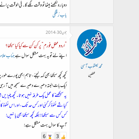
دوبارہ لکھنے بیٹھا تو وقت لگے گا۔ فی الوقت
باب رُفتگی
جون 30، 2014
”اردو محفل فورم“ پر کن کن سے کیا کیا سیکھا؟
اپنے لئے تو یہ بہت مشکل سوال ہے
جناب علام
محمد یعقوب آسی
کچھ کچھ سیکھا بھی کہہ لیجئے، تاہم ابھی پورے طور
محفلین
ایک بات البتہ دھیرے دھیرے سمجھ میں آ رہی
یہ سیکھنے کا عمل یک طرفہ نہیں ہوتا۔ کچھ چیزیں شای
کیا شے نفوذ کر گئی اور کس حد تک، اور اس نفوذ کا 
کس کس سے سیکھا!! بلکہ کچھ سیکھا بھی یا نہیں!
آپ کا سوال بہت مشکل ہے!
6
3