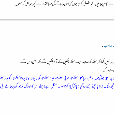
 پرانے سے کام چلائیں۔ کوشش کرتا ہوں کہ اس دھاگے کی مطابقت سے کچھ عرض کر سکوں۔
ہ صاحب
۔
 پر یہ نہیں کھلا کہ سیکھا کیا ہے۔ جب سیکھ چکیں گے تو دیکھیں گے! کہہ بھی دیں گے۔
 ہے۔ کہ
د ایسی ہوتی ہوں، جیسے ریاضی سیکھنا، عربی سیکھنا، تیرنا سیکھنا، کھانا پکانا سینا پرونا سیکھنا، کمپیوٹر 
کچھ رنگ جما؟ یا جمتے جمتے رہ گیا؟ یا اُڑ گیا؟ کہنا بہت مشکل ہے! پہلے اس کا ادراک تو ہو! کون جانے اہل