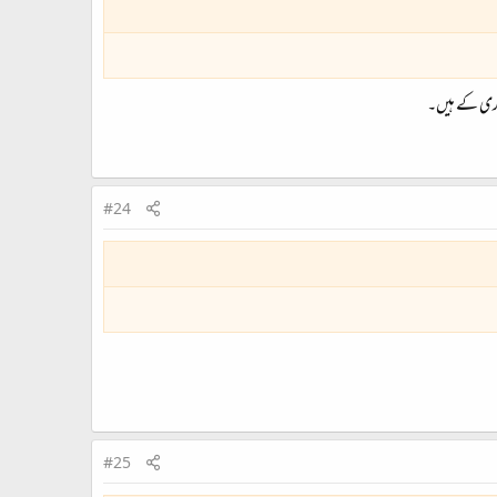
ادری کے ہیں۔
#24
#25