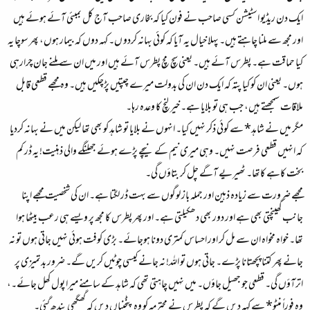
ایک دن ریڈیو اسٹیشن کسی صاحب نے فون کیا کہ بخاری صاحب آج کل بمبئی آئے ہوئے ہیں
اور مجھ سے ملنا چاہتے ہیں۔ پہلا خیال یہ آیا کہ کوئی بہانہ کردو ں۔ کہہ دوں کہ بیمار ہوں، پھر سوچا یہ
کیا حماقت ہے۔ پطرس آئے ہیں۔ یعنی سچ مچ پطرس آئے ہیں اور میں ان سے ملنے جان چرارہی
ہوں۔ یعنی ان کو کیا پتہ کہ ایک دن ان کی بدولت میرے چپتیں پڑچکیں ہیں۔ وہ مجھے قطعی قابل
ملاقات سمجھتے ہیں، جب ہی تو بلایا ہے۔ خیر لنچ کا وعدہ رہا۔
مگر میں نے شاہد* سے کوئی ذکر نہیں کیا۔ انہوں نے بلایا تو شاہد کو بھی تھا لیکن میں نے بہانہ کردیا
کہ انہیں قطعی فرصت نہیں۔ وہی میری نیم کے نیچے پڑے ہوئے جھلنگے والی ذہنیت! یہ ڈر کم
بخت کاہے کاتھا۔ ٹھیریے آگے چل کر بتاؤں گی۔
مجھے ضرورت سے زیادہ ذہین اور جملہ باز لوگوں سے بہت ڈر لگتا ہے۔ ان کی شخصیت مجھے اپنا
جانب کھینچتی بھی ہے اور دور بھی دھکیلتی ہے۔ اور پھر پطرس کا مجھ پر ویسے ہی رعب بیٹھا ہوا
تھا۔ خواہ مخواہ ان سے مل کر اور احساس کمتری دونا ہوجائے۔ بڑی کوفت ہوئی نہیں جاتی ہوں تو نہ
جانے پھر کتنا پچھتانا پڑے۔ جاتی ہوں تو الله! نہ جانے کیسی چوٹیں کریں گے۔ ضرور بدتمیزی پر
اترآؤں گی۔ قطعی جو جھیل جاؤں۔ میں نہیں چاہتی تھی کہ شاہد کے سامنے میرا پول کھل جائے۔،
وہ فوراً منٹو* سے کہہ دیں گے کہ پطرس نے محترمہ کو وہ پٹخنیاں دیں کہ گھگھی بندھ گئی۔