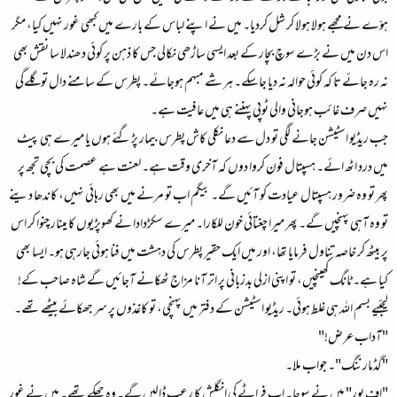
ہوّے نے مجھے ہولا ہولا کر شل کردیا۔ میں نے اپنے لباس کے بارے میں کبھی غور نہیں کیا، مگر
اس دن میں نے بڑے سوچ بچار کے بعد ایسی ساڑھی نکالی جس کا ذہن پر کوئی دھندلا سا نقش بھی
نہ رہ جائے تا کہ کوئی حوالہ نہ دیا جاسکے۔ ہر شے مبہم ہوجائے۔ پطرس کے سامنے دال تو گلےگی
نہیں صرف غائب ہوجانی والی ٹوپی پہننے ہی میں عافیت ہے۔
جب ریڈیو اسٹیشن جانے لگی تو دل سے دعا نکلی کاش پطرس بیمار پڑگئے ہوں یا میرے ہی پیٹ
میں درد اٹھ ائے۔ ہسپتال فون کروا دوں کہ آخری وقت ہے۔ لعنت ہے عصمت کی بچی تجھ پر
پھر تو وہ ضرور ہسپتال عیادت کو آئیں گے۔ بیگم اب تو مرنے میں بھی رہائی نہیں، کاندھا دینے
تو وہ آہی پہنچیں گے۔ پھر میرا چغتائی خون للکارا۔ میرے سکڑدادا نے کھوپڑیوں کا مینار چنوا کر اس
پر بیٹھ کر خاصہ تناول فرمایا تھا، اور میں ایک حقیر پطرس کی دہشت میں فنا ہوئی جارہی ہو۔ ایسا بھی
کیا ہے۔ ٹانگ کھینچیں، تو اپنی ازلی بدزبانی پر اتر آنا مزاج ٹھکانے آجائیں گے شاہ صاحب کے!
لیجئیے بسم الله ہی غلط ہوئی۔ ریڈیو اسٹیشن کے دفتر میں پہنچی، تو کاغذوں پر سر جھکائے بیٹھے تھے۔
"آداب عرض!"
"گڈمارننگ"۔ جواب ملا۔
"اف بور" میں نے سوچا۔ اب فراٹے کی انگلش کا رعب ڈالیں گے۔ وہ جھکے تھے۔ میں نے غور