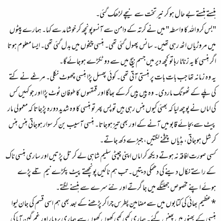
ہنستے ہنستے بے حال ہو کر نیر تخت سے نیچے لڑھک گئی۔
"بس کرو الله کا واسطہ" میں نے کرتہ کے دامن سے آنسوپونچھ کر خوشامد سے کہا۔ ہمارے پیٹوں
میں مروڑیاں اٹھ رہی تھیں۔ سانس پھول گئی تھی۔ ہنسی چیخوں میں بدل گئی تھی۔ ایسا معلوم ہوتا
اگر ہنسی کا یہ زناٹا رہا تو کچھ دیر میں جسم بیچ میں سے دو ٹکڑے ہوجائےگا۔
یہ وہ زمانہ تھا جب بات بات پر ہنستی آتی تھی۔ کوئی پھسل پڑا ہنسی چھوٹ نکلی۔ مرغے نے کتے
کی پلے کے ٹھونگ ماردی۔ وہ پیں پیں کرکے بھاگا اور قہقہوں کا طوفان ٹوٹ پڑا اور جو کہیں کس
کی اماں نے پوچھ لیا کہ بھئی کیوں ہنس رہی ہیں تو پس پھر تو ہنسی کا وہ شدید دورہ پڑجاتا کہ معمولی مار
پیٹ سے بجائے قابو میں آنے کے اور بھی تیز ہوجاتا۔ ہنسی آسیب بن کر سوار ہوجاتی ہنس ہنس
کر شل ہوجاتی، ہڈیاں چٹخنے لگتیں، جبڑے دکھ جاتے۔
کسی صورت افاقہ نہ ہوتے دیکھ کر اماں اپنی چپٹی سلیم شاہی لے کر تل پڑتیں اور ساری ہنسی ناک
کے راستے نکال دینے کی دھمکی دیتیں۔ تب ہم ناکیں پونچھتے پیٹ پکڑے نیم تلے پڑے
ہوئے اپنے مخصوص جھلنگے میں جا گرتے اور نئے سرے سے ہنسنے لگتے۔
*عظیم بھائی کی کتابوں میں سے مضامین پطرس چرا کر پڑھنے کے بعد بھی ہم اسی قسم کی جان لیوا
ہنسی کے بھنور میں پھنس گئے۔ ہماری کھی کھی کھوں کھوں سے ہماری بردبار اور غم گین آپا کی