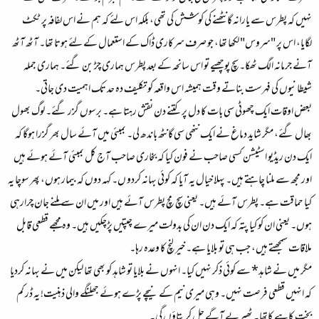
نہیں کہ پطرس سے یارانہ گانٹھنے کی کوشش کی تھی، بلکہ اس لئے کہ ہم نے اس لفافہ پر ٹکٹ
لگایا، اس پر "سروس" لکھا تھا، جو صرف سرکاری ڈاک کے استعمال کے لئے ہوتا تھا۔ آٹھ آٹھ
آنے جرمانہ الگ ٹھکا۔ سچ پوچھیے تو اس سانحہ کے بعد پطرس ہماری چڑ بن گئے۔ ہماری جملہ
شیطانیوں کی فہرست بناتے وقت ہمیشہ اس واقعہ کو تکلیف دہ حد تک اہمیت دی جاتی۔
بعض اوقات ایک چھوٹی سی بات کا دل پر کتنے دن نقش رہتا ہے۔ برسوں گزر گئے۔ لوگ بھول
بھال گئے، مگر شاید دماغ نے ایک ننھی سی گانٹھ باندھ لی۔ بمبئی میں آئے سال بھر گزرا ہوگا کہ
ایک دن ریڈیو اسٹیشن کسی صاحب نے فون کیا کہ بخاری صاحب آج کل بمبئی آئے ہوئے ہیں
اور مجھ سے ملنا چاہتے ہیں۔ پہلا خیال یہ آیا کہ کوئی بہانہ کردو ں۔ کہہ دوں کہ بیمار ہوں، پھر سوچا یہ
کیا حماقت ہے۔ پطرس آئے ہیں۔ یعنی سچ مچ پطرس آئے ہیں اور میں ان سے ملنے جان چرارہی
ہوں۔ یعنی ان کو کیا پتہ کہ ایک دن ان کی بدولت میرے چپتیں پڑچکیں ہیں۔ وہ مجھے قطعی قابل
ملاقات سمجھتے ہیں، جب ہی تو بلایا ہے۔ خیر لنچ کا وعدہ رہا۔
مگر میں نے شاہد* سے کوئی ذکر نہیں کیا۔ انہوں نے بلایا تو شاہد کو بھی تھا لیکن میں نے بہانہ کردیا
کہ انہیں قطعی فرصت نہیں۔ وہی میری نیم کے نیچے پڑے ہوئے جھلنگے والی ذہنیت! یہ ڈر کم
بخت کاہے کاتھا۔ ٹھیریے آگے چل کر بتاؤں گی۔