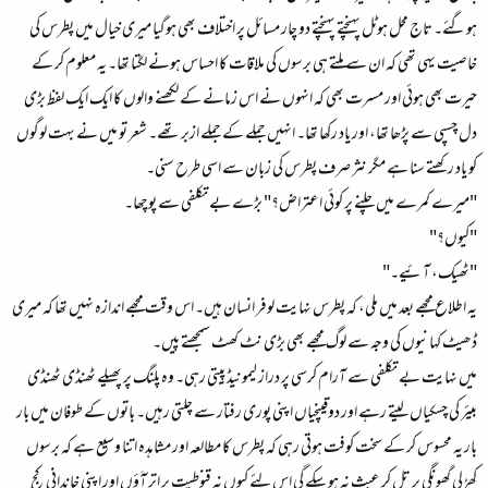
ہوگئے۔ تاج محل ہوٹل پہنچتے پہنچتے دو چار مسائل پر اختلاف بھی ہوگیا میری خیال میں پطرس کی
خاصیت یہی تھی کہ ان سے ملتے ہی برسوں کی ملاقات کا احساس ہونے لگتا تھا۔ یہ معلوم کر کے
حیرت بھی ہوئی اور مسرت بھی کہ انہوں نے اس زمانے کے لکھنے والوں کا ایک ایک لفظ بڑی
دل چسپی سے پڑھا تھا، اور یاد رکھا تھا۔ انہیں جملے کے جملے ازبر تھے۔ شعر تو میں نے بہت لوگوں
کو یاد رکھتے سنا ہے مگر نثر صرف پطرس کی زبان سے اسی طرح سنی۔
"میرے کمرے میں چلنے پر کوئی اعتراض؟" بڑے بے تکلفی سے پوچھا۔
"کیوں؟"
"ٹھیک، آئیے۔"
یہ اطلاع مجھے بعد میں ملی، کہ پطرس نہایت لوفر انسان ہیں۔ اس وقت مجھے اندازہ نہیں تھا کہ میری
ڈھیٹ کہانیوں کی وجہ سے لوگ مجھے بھی بڑی نٹ کھٹ سمجھتے پیں۔
میں نہایت بے تکلفی سے آرام کرسی پر دراز لیمونیڈ پیتی رہی۔ وہ پلنگ پر پھیلے ٹھنڈی ٹھنڈی
بیئر کی چسکیاں لیتے رہے اور دوقینچیاں اپنی پوری رفتار سے چلتی رہیں۔ باتوں کے طوفان میں بار
بار یہ محسوس کر کے سخت کوفت ہوتی رہی کہ پطرس کا مطالعہ اور مشاہدہ اتنا وسیع ہے کہ برسوں
کھُرلی گھونگی پر تل کر عبث نہ ہو سکے گی اس لئے کیوں نہ قنوطیت پر اتر آَؤں اور اپنی خاندانی کج