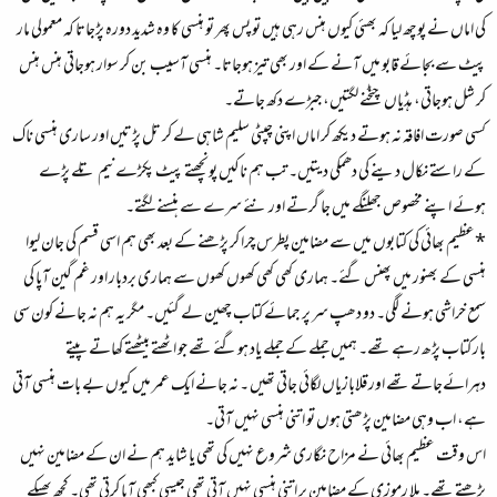
کی اماں نے پوچھ لیا کہ بھئی کیوں ہنس رہی ہیں تو پس پھر تو ہنسی کا وہ شدید دورہ پڑجاتا کہ معمولی مار
پیٹ سے بجائے قابو میں آنے کے اور بھی تیز ہوجاتا۔ ہنسی آسیب بن کر سوار ہوجاتی ہنس ہنس
کر شل ہوجاتی، ہڈیاں چٹخنے لگتیں، جبڑے دکھ جاتے۔
کسی صورت افاقہ نہ ہوتے دیکھ کر اماں اپنی چپٹی سلیم شاہی لے کر تل پڑتیں اور ساری ہنسی ناک
کے راستے نکال دینے کی دھمکی دیتیں۔ تب ہم ناکیں پونچھتے پیٹ پکڑے نیم تلے پڑے
ہوئے اپنے مخصوص جھلنگے میں جا گرتے اور نئے سرے سے ہنسنے لگتے۔
*عظیم بھائی کی کتابوں میں سے مضامین پطرس چرا کر پڑھنے کے بعد بھی ہم اسی قسم کی جان لیوا
ہنسی کے بھنور میں پھنس گئے۔ ہماری کھی کھی کھوں کھوں سے ہماری بردبار اور غم گین آپا کی
سمع خراشی ہونے لگی۔ دو دھپ سر پر جمائے کتاب چھین لے گئیں۔ مگر یہ ہم نہ جانے کون سی
بار کتاب پڑھ رہے تھے۔ ہمیں جملے کے جملے یاد ہوگئے تھے جو اٹھتے بیٹھتے کھاتے پیتے
دہرائےجاتے تھے اور قلابازياں لگائی جاتی تھیں ۔ نہ جانے ایک عمر میں کیوں بے بات ہنسی آتی
ہے، اب وہی مضامین پڑھتی ہوں تو اتنی ہنسی نہیں آتی۔
اس وقت عظیم بھائی نے مزاح نگاری شروع نہیں کی تھی یا شاید ہم نے ان کے مضامین نہیں
پڑھتے تھے۔ ملا رموزی کے مضامین پر اتنی ہنسی نہیں آتی تھی جیسی کبھی آیا کرتی تھی۔ کچھ پھیکے