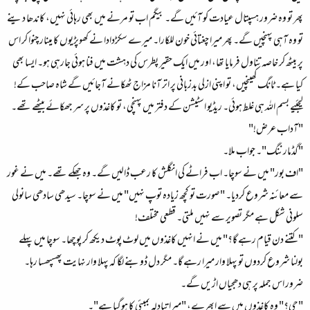
پھر تو وہ ضرور ہسپتال عیادت کو آئیں گے۔ بیگم اب تو مرنے میں بھی رہائی نہیں، کاندھا دینے
تو وہ آہی پہنچیں گے۔ پھر میرا چغتائی خون للکارا۔ میرے سکڑدادا نے کھوپڑیوں کا مینار چنوا کر اس
پر بیٹھ کر خاصہ تناول فرمایا تھا، اور میں ایک حقیر پطرس کی دہشت میں فنا ہوئی جارہی ہو۔ ایسا بھی
کیا ہے۔ ٹانگ کھینچیں، تو اپنی ازلی بدزبانی پر اتر آنا مزاج ٹھکانے آجائیں گے شاہ صاحب کے!
لیجئیے بسم الله ہی غلط ہوئی۔ ریڈیو اسٹیشن کے دفتر میں پہنچی، تو کاغذوں پر سر جھکائے بیٹھے تھے۔
"آداب عرض!"
"گڈمارننگ"۔ جواب ملا۔
"اف بور" میں نے سوچا۔ اب فراٹے کی انگلش کا رعب ڈالیں گے۔ وہ جھکے تھے۔ میں نے غور
سے معائنہ شروع کردیا۔ "صورت تو کچھ زیادہ توپ نہیں" میں نے سوچا۔ سیدھی سادھی سانولی
سلونی شکل ہے مگر تصویر سے نہیں ملتی۔ قطعی مختلف!
"کتنے دن قیام رہے گا؟" میں نے انہیں کاغذوں میں لوٹ پوٹ دیکھ کر پوچھا۔ سوچا میں پہلے
بولنا شروع کردوں تو پہلا وار میرا رہے گا۔ مگر دل ڈوبنے لگا کہ پہلا وار نہایت پھسپھسا رہا۔
ضرور اس جملہ پر ہی دھجیاں اڑیں گے۔
"جی؟" وہ کاغذوں میں سے ابھرے، "میرا تبادلہ بمبئی کا ہوگیا ہے"۔