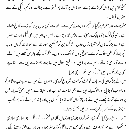
بحثی کام میں لاؤں کہ بڑے بڑے سورماؤں پر آزمایا ہوا نسخہ ہے۔ جہالت اور کم مائیگی کے لئے
بہترین ڈھال۔
مگر بہت جلد معلوم ہوگیا کہ غنیم نہایت چوکس ہے۔ مجھ سے کئی سال پرانا اکھاڑے کا کج بحث
ہے۔ تیرکی نوک بڑی چابک دستی سے واپس لوٹادیتا ہے۔ اس میدان میں بھی کھلی مار سے بہتر
ہے اسے بزرگ مان کر ہتھیار ڈال دوں۔ شاگرد بن کر مسکین صورت سے سوالات کروں اور یہ
لکچر جھاڑ کر حلق خشک کرے۔ موقع پاؤں تو ڈنک ماردوں۔ مگر توبہ کیجئے پطرس گھسے میں آنے
والے آسامی نہ تھے۔ میرے ہر ذہین اور دقیق سوال میں نہایت بھونڈے پن سے "ہٹایئے
بھی یہ بورنگ باتیں" کہہ کر میرا خوب جی جلایا۔
میں نے چڑ کر ان کی ہر بات کو الٹ کر بحث شروع کردی۔ انہوں نے میرے ہر پسندیدہ شاعر کو
اور ادیب کو جاہل اور الو کہدیا۔ میں نے بھی نہایت تہذیب اور سلیقہ سے انہیں احمق کہدیا۔ جس
پر وہ بے تحاشہ ہنسے۔ میں نے پھر چڑ کر ان کا ساتھ دیا، گو جی یہ چاہ رہا تھا سرہانے رکھا ہوا لیمپ
اسٹینڈ ان کے سر پر گرپڑے اور میں ہنستی رہوں۔
"ارے ڈیڑھ بج گیا" گھڑی دیکھ کر وہ جلدی جلدی اپنا گلاس ختم کرنے لگے۔ پھر بھاری بھاری
آنکھوں سے میری طرف ایسے دیکھا جیسے میں بالکل کوڑھ مغز ہوں اور پھر بےاختیار ہنسنے لگے۔