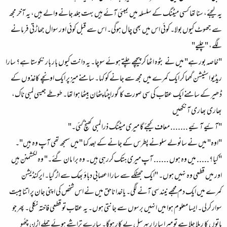
یہ لیجئے، سنا تھا کسی میٹنگ کے سلسلہ میں بمبئی آئے ہیں بہت جلد جانے والے ہیں، یہ آخر مجھ
سے جھوٹ کیوں بولا۔ کوئی اس میں بھی چال ہوگی۔ اس سے قبل کوئی اور سوال جھاڑتی فرمانے
لگے، "چلیے"
"خاصہ بور ہے" میں نے بٹوہ اٹھا کر پیچھے چلتے ہوئے سوچا۔ یہ دانت کیوں بار بار نکوستا ہے؟ سارا
ریڈیو اسٹیشن گھما کر ایک کمرے میں مجھ سے جانے کو کہا۔ سامنے میز پر ایک اونچے کاغذوں کے
ڈھیر کے سامنے ایک عقاب کی سی صورت کا گوراچٹا پٹھان بیٹھا ہوا تھا۔ طوطے جیسی لمبی ناک،
بھاری بھاری آنکھیں
"آئیے آئیے ....... معاف کیجئے گا میری میٹنگ ذرا لمبی کھنچ گئی۔"
"اوہ" میں نے سانولے سلونے پطرس کے جانے کے بعد کہا "میں سمجھ تھی آپ وہ ہیں"۔
"کیا؟..... میں وہ ہوں ...... آپ میری ہتک کررہی ہیں۔ وہ برا مان گئے۔" وہ لکشمنن ہیں
اور میں قطعی وہ نہیں ہوں۔ "ایک جھٹکے سے سارا اعصابی دباؤ بھک سے اڑ گیا۔ ایرکنڈیشن
کمرے میں ایک دم مجھے نیند سی آنے لگی۔ یاخدا ناحق میں نے اس شخص کی اپنی جان پر اتنا ہیبت
سوار کرلی۔ ایسا معلوم ہوا میں انہیں برسوں سے جانتی ہوں۔ یہ عقاب تو قطعی فاختہ نکلی۔ پھر جو
باتوں کا ریلا چلا ہے تو میرا سارا ریہرسل بے کار ہوگا۔ سارے تراشے ہوئے جملے اڑن چھُو