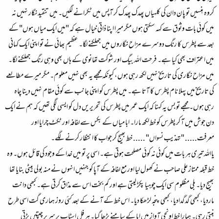
کروہ ہنسیں تو پان دان کی کلہیاں پھدک پھدک کر آپس میں ٹکرانے لگیں۔ میں تنقید نگار نہیں نہ
میں کوئی بات وثوق سے کہہ سکتی ہوں مگر میرا اپنا ذاتی خیال ہے کہ "میں ایک میاں ہوں" کے
بعد سے پطرس کا رنگ دوسرے مزاح نگاروں میں جھلکنے لگا۔ عظیم بھائی نے تو اپنی ایک کہانی
میں اعتراف بھی کیا ہے۔ فرحت الله بیگ اور شوکت تھانوی کے ہاں بھی وہی رنگ جھلکنے لگا۔
میں مزاح نگاری کی تاریخ نہیں لکھ رہی ہوں، کیونکہ مجھے یہ بھی نہیں معلوم۔ مگر میرے مطالعے
کی تاریخ میں پہلا نام پطرس کا آتا ہے۔ میں پطرس کو اپنی جانب سے کوئی مقام نہیں دینا چاہ
رہی ہوں۔ مجھے تو بس یہ کہنا کہ ایک عمر میں پطرس کی تحریریں دل کو ایسی لگی تھیں کہ ہم نے ایک
دن جوش میں آ کر پطرس کو خط لکھ مارا۔ ابا میاں کے بکس سے لفافہ اور ٹکٹ چرایا اور
معرفت..... "تہذیب نسواں" ..... خط بھیج کر جواب کا انتظار کرنے لگے۔
یاالله تیری ہر بات میں کوئی نہ کوئی مصلحت ہوتی ہے۔ اسی پر تو میں خدا کے وجود کی قائل ہوں۔ وہ
خط قبلہ ممتاز علی صاحب نے کھول لیا اور مع لفافہ کے آپا کو جنہیں انہوں نے منہ بولی بیٹی بنایا تھا
بھیج دیا۔ بلی مظلوم سی ایک چوہیا پکڑ لیتی ہے اور کم بخت اس سے مذاق کرتی ہے۔ کبھی دانت
ماردیا، کبھی گدگدادیا، کبھی پنجہ لڑھکا دیا۔ اس خط کے آنے کے بعد کئی روز ہماری گت اسی طرح
بنتی رہی۔ ہمارا خط اونچی آواز میں ابا کے سامنے پڑھا گیا۔ ہر فل اسٹاپ پر سر پر چپتیں پڑتی