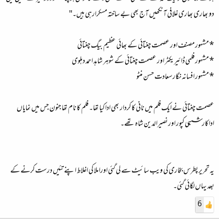
دو بھاری بھاری غلافی آنکھیں آج بھی بے ساختہ مسکرارہی ہیں۔"
* مشہور مصنف اور عصمت چغتائی کے بھائی عظیم بیگ چغتائی
* مشہور فلمی ڈائیریکٹر اور عصمت چغتائی کے شوہر شاہد احمد دہلوی
* مشہور افسانہ نگارسعادت حسن منٹو
عصمت چغتائی نے ایک فلم میں نانی کا کردار بھی ادا کیا تھا۔ فلم کا نام تھا جنون جس میں نمایاں
اداکار ششی کپور اور نصیرالدین شاہ تھے۔
یہ تحریر پطرس بخاری کی ویب سائیٹ سے لی گئی اوراملا کی اغلاط اپنے تئیں درست کرنے کے
بعد یہاں لگائی گئی۔
6