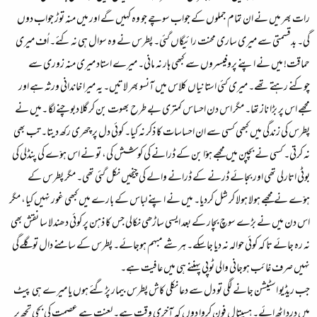
رات بھر میں نے ان تمام جملوں کے جواب سوچے جو وہ کہیں گے اور میں منہ توڑ جواب دوں
گی۔ بدقسمتی سے میری ساری محنت رائیگاں گئی۔ پطرس نے وہ سوال ہی نہ کئے۔ اُف میری
حماقت! میں نے اپنے پروفیسروں سے کبھی ہار نہ مانی۔ میرے استاد میری منہ زوری سے
چوکنے رہتے تھے۔ میری کئی استانیاں کلاس میں آنسو بھر لاتیں۔ یہ میرا خاندانی ورثہ ہے اور
مجھے اس پر بڑا ناز تھا۔ مگر اس دن احساس کمتری بے طرح بھوت بن کر گلا دبوچنے لگا ۔میں نے
پطرس کی زندگی میں کبھی کسی سے ان احساسات کا ذکر نہ کیا۔ کوئی دل پر چھری رکھ دیتا۔ تب بھی
نہ کرتی۔ کسی نے بچپن میں مجھے ہوّا بن کے ڈرانے کی کوشش کی، تو نے اس ہوّے کی پنڈلی کی
بوٹی اتارلی تھی اور بجائے ڈرنے کے ڈرانے والے کی چیخیں نکل گئی تھی۔ مگر پطرس کے
ہوّے نے مجھے ہولا ہولا کر شل کردیا۔ میں نے اپنے لباس کے بارے میں کبھی غور نہیں کیا، مگر
اس دن میں نے بڑے سوچ بچار کے بعد ایسی ساڑھی نکالی جس کا ذہن پر کوئی دھندلا سا نقش بھی
نہ رہ جائے تا کہ کوئی حوالہ نہ دیا جاسکے۔ ہر شے مبہم ہوجائے۔ پطرس کے سامنے دال تو گلےگی
نہیں صرف غائب ہوجانی والی ٹوپی پہننے ہی میں عافیت ہے۔
جب ریڈیو اسٹیشن جانے لگی تو دل سے دعا نکلی کاش پطرس بیمار پڑگئے ہوں یا میرے ہی پیٹ
میں درد اٹھ ائے۔ ہسپتال فون کروا دوں کہ آخری وقت ہے۔ لعنت ہے عصمت کی بچی تجھ پر