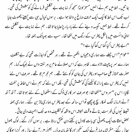
جاتیں۔ خط میں ہم نے انہیں مسخر لونڈا سمجھ کر نہایت بے تکلفی فرمانے کی کوشش کی تھی۔
اب تک اس خط کا ایک ایک حرف دماغ پر داغا ہوا ہے۔ برسوں خیال ہی سے پسینے چھوٹ جایا
کرتے تھے۔ خط ہمیں تنبیہہ دینے کے لئے بار بار پڑھایا جاتا تھا۔ ہم نے نہایت بے تکلفی سے
اپنی دانست میں بالکل پطرس کے رنگ میں لکھا تھا۔ سب سے بھیانک جملہ تھا۔
"ابے پطرس! کیا گھاس کھاگیا ہے؟"
"عوام" اس جملے سے ہماری دھجیاں بکھیرتے تھے۔ ہر شخص کو اجازت تھی کہ بے تکلف
ہمارے سر پر چپت جڑ دے۔ ظاہرہے کہ اس صلائے عام پر ہرنکتہ داں نے لبیک کہا۔ ہم
حضرت ممتاز علی صاحب اور پطرس کی جان کو کوستے تھے۔ ہم مجرم جو تھے۔ صرف اس لئے
نہیں کہ پطرس سے یارانہ گانٹھنے کی کوشش کی تھی، بلکہ اس لئے کہ ہم نے اس لفافہ پر ٹکٹ
لگایا، اس پر "سروس" لکھا تھا، جو صرف سرکاری ڈاک کے استعمال کے لئے ہوتا تھا۔ آٹھ آٹھ
آنے جرمانہ الگ ٹھکا۔ سچ پوچھیے تو اس سانحہ کے بعد پطرس ہماری چڑ بن گئے۔ ہماری جملہ
شیطانیوں کی فہرست بناتے وقت ہمیشہ اس واقعہ کو تکلیف دہ حد تک اہمیت دی جاتی۔
بعض اوقات ایک چھوٹی سی بات کا دل پر کتنے دن نقش رہتا ہے۔ برسوں گزر گئے۔ لوگ بھول
بھال گئے، مگر شاید دماغ نے ایک ننھی سی گانٹھ باندھ لی۔ بمبئی میں آئے سال بھر گزرا ہوگا کہ