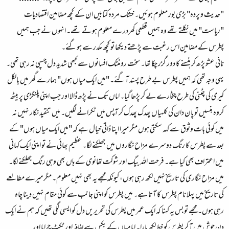
"حدیث و پردہ" بڑی بور معلوم ہوئیں۔ خشک مردہ کتابیں ان کے کچھ مضامین اقتصادیات
"ریاست" میں نکلتے تھے وہ ہمیں قطعی کھردرے معلوم ہوتے تھے۔ انہوں نے جب ہمیں
پطرس کے مضامین اس رغبت سے پڑھتے دیکھا تو کچھ مکدر سے ہوگئے۔
نانی عشو پڑھ کر ہنسنے کا دور گزر چکا تھا۔ سخت رومنٹک افسانوں سے کبھی شدید دل چسپی نہ رہی تھی۔
یہی وجہ تھی کہ ہمیں پطرس بے طرح پسند آگئے۔ "میں ایک میاں ہوں" ہمارے گھر میں بالکل
کیری کی چٹنی کی طرح چٹخارے لے کر پڑھا گیا۔ اماں تک نے پڑھ ڈالا اور جب اپنی پلنگڑی پر بیٹھ
کروہ ہنسیں تو پان دان کی کلہیاں پھدک پھدک کر آپس میں ٹکرانے لگیں۔ میں تنقید نگار نہیں نہ
میں کوئی بات وثوق سے کہہ سکتی ہوں مگر میرا اپنا ذاتی خیال ہے کہ "میں ایک میاں ہوں" کے
بعد سے پطرس کا رنگ دوسرے مزاح نگاروں میں جھلکنے لگا۔ عظیم بھائی نے تو اپنی ایک کہانی
میں اعتراف بھی کیا ہے۔ فرحت الله بیگ اور شوکت تھانوی کے ہاں بھی وہی رنگ جھلکنے لگا۔
میں مزاح نگاری کی تاریخ نہیں لکھ رہی ہوں، کیونکہ مجھے یہ بھی نہیں معلوم۔ مگر میرے مطالعے
کی تاریخ میں پہلا نام پطرس کا آتا ہے۔ میں پطرس کو اپنی جانب سے کوئی مقام نہیں دینا چاہ
رہی ہوں۔ مجھے تو بس یہ کہنا کہ ایک عمر میں پطرس کی تحریریں دل کو ایسی لگی تھیں کہ ہم نے ایک
دن جوش میں آ کر پطرس کو خط لکھ مارا۔ ابا میاں کے بکس سے لفافہ اور ٹکٹ چرایا اور