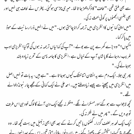
سے بھی ملتی تھی، "لحاف" کا ذکر چھڑ جاتا تھا۔ میری چڑ سی ہوگئی۔ پطرس نے لحاف ہی نہیں اور
بھی جنسی الجھنوں پر کوئی بحث نہ کی۔
"میں اپنی کہانیوں کا انگریزی میں ترجمہ کرانا چاہتی ہوں۔" میں نے انہیں ذرا رسانیت کے موڈ
میں پاکر کہا۔
"کیوں؟" وہ بڑے کھرے پن سے بولے، "آپ کی کہانیاں ترجمہ نہ ہوں گی تو کیا انگریزی ادب
غریب رہ جائے گا یا شاید آپ کے خیال ہے، انگریزی کا جامہ پہن کے تحریر زیادہ بلند
ہوجائےگی۔"
پھر جی جلا۔ ایک دم سے یہ انشان اتنا خشک کیوں ہوجاتا ہے۔ "ہےہیں، یہ بات تو نہیں اصل
میں انگریزی میں چھپنے سے پیسے زیادہ ملتے ہیں۔ احمد علی نے ایک کہانی کے مجھے چار نبونڈ دلوائے
تھے۔"
کچھ لاجواب سے ہوگئے اور مسکرانے لگے، "فکر نہ کیجئے ایک دن آئے گا لوگ خود ہی اس طرف
توجہ دیں گے۔" پھر میں نے فکر نہ کی۔
ایک ایک لمحہ ہر لطف گزرا۔ گھنٹوں باتیں کرنے کے بعد بھی ابھی زنبیل میں بہت کچھ تھا۔ وہ
مجھے چرچ گیٹ اسٹیشن تک چھوڑ گئے۔ میں ان دنوں ملاڈ رہتی تھی۔ اس کے بعد انہوں نے