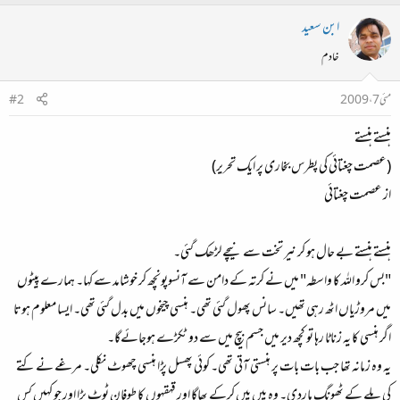
ابن سعید
خادم
مئی 7، 2009
#2
ہنستے ہنستے
(عصمت چغتائی کی پطرس بخاری پر ایک تحریر)
از عصمت چغتائی
ہنستے ہنستے بے حال ہو کر نیر تخت سے نیچے لڑھک گئی۔
"بس کرو الله کا واسطہ" میں نے کرتہ کے دامن سے آنسوپونچھ کر خوشامد سے کہا۔ ہمارے پیٹوں
میں مروڑیاں اٹھ رہی تھیں۔ سانس پھول گئی تھی۔ ہنسی چیخوں میں بدل گئی تھی۔ ایسا معلوم ہوتا
اگر ہنسی کا یہ زناٹا رہا تو کچھ دیر میں جسم بیچ میں سے دو ٹکڑے ہوجائےگا۔
یہ وہ زمانہ تھا جب بات بات پر ہنستی آتی تھی۔ کوئی پھسل پڑا ہنسی چھوٹ نکلی۔ مرغے نے کتے
کی پلے کے ٹھونگ ماردی۔ وہ پیں پیں کرکے بھاگا اور قہقہوں کا طوفان ٹوٹ پڑا اور جو کہیں کس