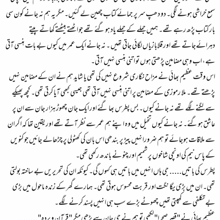
سمع خراشی ہونے لگی۔ دو دھپ سر پر جمائے کتاب چھین لے گئیں۔ مگر یہ ہم نہ جانے کون سی
بار کتاب پڑھ رہے تھے۔ ہمیں جملے کے جملے یاد ہوگئے تھے جو اٹھتے بیٹھتے کھاتے پیتے
دہرائےجاتے تھے اور قلابازياں لگائی جاتی تھیں ۔ نہ جانے ایک عمر میں کیوں بے بات ہنسی آتی
ہے، اب وہی مضامین پڑھتی ہوں تو اتنی ہنسی نہیں آتی۔
اس وقت عظیم بھائی نے مزاح نگاری شروع نہیں کی تھی یا شاید ہم نے ان کے مضامین نہیں
پڑھتے تھے۔ ملا رموزی کے مضامین پر اتنی ہنسی نہیں آتی تھی جیسی کبھی آیا کرتی تھی۔ کچھ پھیکے
سے لگنے لگے تھے نہ جانے کیوں۔ بس پطرس بھا گئے اور ایک جان چھوڑ ہزار جان سے ان پر
عاشق ہوگئے۔ نہ جانے کیوں تخیل میں وہ اپنے ہم عمر سے نظر آتے تھے اور یقین تھا کہ اگر ان
سے ملاقات ہوجائے تو ہم ضرورانہیں پیڑ پر بندھی اس بان کی کھٹولی پر چڑھالے جائیں جو کنویں
کے پاس نیم کی اونچی شاخوں پر شمیم اور چنو نے باندھ رکھی تھی۔
پطرس کی باتیں..... جی ہاں انہیں میں باتیں ہی کہوں گی۔ کیونکہ ان کی تحریریں بے ساختہ بولتی
تھی۔ ان میں بڑی یگا نگت اور قربت محسوس ہوتی تھی۔ ہمارے گھر کے زندہ ماحول میں بڑی
بے تکلفی سے کھپتی تھیں چھوٹے بڑے سب ہی انہیں پسند کرنے لگے۔
عظیم بھائی نے "قصر صحرا" لکھی تو ہم نے جی جان سے پڑھی مگر "قرآن و پردہ"........