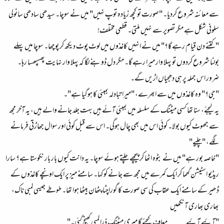
سے معائنہ شروع کردیا۔ "صورت تو کچھ زیادہ توپ نہیں" میں نے سوچا۔ سیدھی سادھی سانولی
سلونی شکل ہے مگر تصویر سے نہیں ملتی۔ قطعی مختلف!
"کتنے دن قیام رہے گا؟" میں نے انہیں کاغذوں میں لوٹ پوٹ دیکھ کر پوچھا۔ سوچا میں پہلے
بولنا شروع کردوں تو پہلا وار میرا رہے گا۔ مگر دل ڈوبنے لگا کہ پہلا وار نہایت پھسپھسا رہا۔
ضرور اس جملہ پر ہی دھجیاں اڑیں گے۔
"جی؟" وہ کاغذوں میں سے ابھرے، "میرا تبادلہ بمبئی کا ہوگیا ہے"۔
یہ لیجئے، سنا تھا کسی میٹنگ کے سلسلہ میں بمبئی آئے ہیں بہت جلد جانے والے ہیں، یہ آخر مجھ
سے جھوٹ کیوں بولا۔ کوئی اس میں بھی چال ہوگی۔ اس سے قبل کوئی اور سوال جھاڑتی فرمانے
لگے، "چلیے"
"خاصہ بور ہے" میں نے بٹوہ اٹھا کر پیچھے چلتے ہوئے سوچا۔ یہ دانت کیوں بار بار نکوستا ہے؟ سارا
ریڈیو اسٹیشن گھما کر ایک کمرے میں مجھ سے جانے کو کہا۔ سامنے میز پر ایک اونچے کاغذوں کے
ڈھیر کے سامنے ایک عقاب کی سی صورت کا گوراچٹا پٹھان بیٹھا ہوا تھا۔ طوطے جیسی لمبی ناک،
بھاری بھاری آنکھیں
"آئیے آئیے ....... معاف کیجئے گا میری میٹنگ ذرا لمبی کھنچ گئی۔"