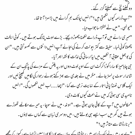
دو گھنٹے لنچ سے کھیلتے گزر گئے۔
"آپ ڈرامہ کیوں لکھتی ہیں؟" انہیں اچانک بم گرانے میں بڑا مزا آتا تھا۔
"یونہی۔" میں نے لنگڑا سا جواب دیا۔
"میری رائے میں تو آپ ڈرامے لکھنا چھوڑ دیجئے۔ بڑے اوٹ پٹانگ ہوتے ہیں۔ کوئی ایکٹ
چھوٹا کوئی لمبا۔ سلیقہ سے کتربیونت کرنے کی بجائے آپ انہیں دانتوں سے کھسوٹتی ہیں۔" ان
کی بوجھل عقابی آنکھیں میں ایذارسانی کی لذات کا نشہ ابھرآیا۔
جی چاہا میز کا سارا کوڑا کرکٹ ان کے اوپر لوٹ دوں اور یہ پلٹس کے مزے کی پڈنگ ان کے
شاندار سوٹ پر لسڑ جائے۔ مگر میں نے جلدی سے بھڑکتے ہوئے رہوار کی لگامیں کھینچ لیں اور
ایک گلاس ٹھنڈا پانی اتار کے نہایت نرمی سے کہا، "اچھا ....اب نہیں لکھوں گی۔" انہیں
ناامیدی سی ہوئی کہ میں نے بحث کیوں کاٹ دی۔
"مکالموں میں آپ کے کافی جان ہوتی ہے۔" اونھ، میں نے سوچا، یہ میرے مکالمے تھوڑے
ہوتے ہیں گھر میں سب ایسے ہی بولتے ہیں، میں دوسری زبان سے کہاں سے لاؤں۔
"برنارڈشا سے متاثر ہیں؟"
"بے حد، میں نے ایک ڈرامہ میں برناڈشا کے یہاں سے پورا کا پورا سین اڑالیا ہے، کیوں کہ مجھے