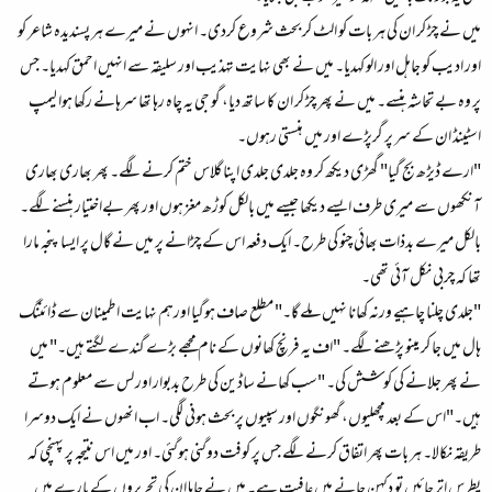
میں نے چڑ کر ان کی ہر بات کو الٹ کر بحث شروع کردی۔ انہوں نے میرے ہر پسندیدہ شاعر کو
اور ادیب کو جاہل اور الو کہدیا۔ میں نے بھی نہایت تہذیب اور سلیقہ سے انہیں احمق کہدیا۔ جس
پر وہ بے تحاشہ ہنسے۔ میں نے پھر چڑ کر ان کا ساتھ دیا، گو جی یہ چاہ رہا تھا سرہانے رکھا ہوا لیمپ
اسٹینڈ ان کے سر پر گرپڑے اور میں ہنستی رہوں۔
"ارے ڈیڑھ بج گیا" گھڑی دیکھ کر وہ جلدی جلدی اپنا گلاس ختم کرنے لگے۔ پھر بھاری بھاری
آنکھوں سے میری طرف ایسے دیکھا جیسے میں بالکل کوڑھ مغز ہوں اور پھر بےاختیار ہنسنے لگے۔
بالکل میرے بدذات بھائی چنو کی طرح۔ ایک دفعہ اس کے چڑانے پر میں نے گال پر ایسا پنجہ مارا
تھا کہ چربی نکل آئی تھی۔
"جلدی چلنا چاہیے ورنہ کھانا نہیں ملے گا۔" مطلع صاف ہوگیا اورہم نہایت اطمینان سے ڈائننگ
ہال میں جا کر مینو پڑھنے لگے۔ "اف یہ فرنچ کھانوں کے نام مجھے بڑے گندے لگتے ہیں۔" میں
نے پھر جلانے کی کوشش کی۔ "سب کھانے ساڈین کی طرح بدبوار اور لس سے معلوم ہوتے
ہیں۔"اس کے بعد مچھلیوں، گھونگوں اور سپیوں پر بحث ہونی لگی۔ اب انھوں نے ایک دوسرا
طریقہ نکالا۔ ہر بات پھر اتفاق کرنے لگے جس پر کوفت دوگنی ہوگئی۔ اور میں اس نتیجہ پر پہنچی کہ
پطرس اتر جائیں تو دکہن جانے میں عافیت ہے۔ میں نے چاہا ان کی تحریروں کے بارے میں