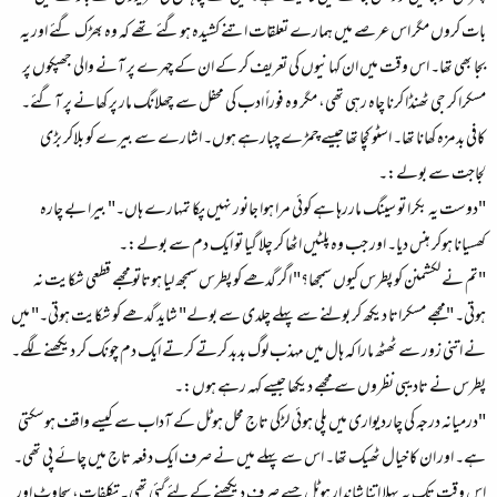
بات کروں مگر اس عرصے میں ہمارے تعلقات اتنے کشیدہ ہوگئے تھے کہ وہ بھڑک گئے اور یہ
بجا بھی تھا۔ اس وقت میں ان کہانیوں کی تعریف کر کے ان کے چہرے پر آنے والی جھپکوں پر
مسکرا کر جی ٹھنڈا کرنا چاہ رہی تھی، مگر وہ فوراً ادب کی محفل سے چھلانگ مار پر کھانے پر آگئے۔
کافی بدمزہ کھانا تھا۔ اسٹو کچا تھا جیسے چمڑے چبارہے ہوں۔ اشارے سے بیرے کو بلاکر بڑی
لجاجت سے بولے:۔
"دوست یہ بکرا تو سینگ ماررہا ہے کوئی مرا ہوا جانور نہیں پکا تمہارے ہاں۔" بیرا بے چارہ
کھسیانا ہوکر ہنس دیا۔ اور جب وہ پلٹیں اٹھا کر چلا گیا تو ایک دم سے بولے:۔
"تم نے لکشمنن کو پطرس کیوں سمجھا؟" اگر گدھے کو پطرس سمجھ لیا ہوتاتو مجھے قطعی شکایت نہ
ہوتی۔ "مجھے مسکراتا دیکھ کر بولنے سے پہلے چلدی سے بولے" شاید گدھے کو شکایت ہوتی۔" میں
نے اتنی زور سے ٹھٹھ مارا کہ ہال میں مہذب لوگ بدبد کرتے کرتے ایک دم چونک کر دیکھنے لگے۔
پطرس نے تادیبی نظروں سے مجھے دیکھا جیسے کہہ رہے ہوں:۔
"درمیانہ درجہ کی چاردیواری میں پلی ہوئی لڑکی تاج محل ہوٹل کے آداب سے کیسے واقف ہوسکتی
ہے۔ اور ان کا خیال ٹھیک تھا۔ اس سے پہلے میں نے صرف ایک دفعہ تاج میں چائے پی تھی۔
اس وقت تک یہ پہلا اتنا شاندار ہوٹل جسے صرف دیکھنے کے لئے گئی تھی۔ تکلفات، سجاوٹ اور