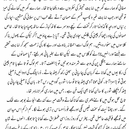
صفائی کو ہمارے گھر میں نہایت تحیقر کی نظروں سے دیکھا جاتا تھا۔ ہمارے گھر میں کھانے کی میز
تو تھی اور جب نہایت غیر دلچسپ قسم کے مہمان آتے تھے تب اس پر سلائی کی مشین، اچار کی
برنیاں اور بچہ کا گڈولنا اتار کرتخت کے نیچے دوسرے کاٹھ کباڑ کے ساتھ چھپا دیا جاتا تھا۔ خاص
مہمانوں کی چادر بچھا کر چینی کی پلیٹیں سجادی جاتی تھی۔ آپا بڑے چاؤ میں آکر نپکن کے پھول بنا کر
کلاسوں میں سنوار دیتیں۔ ہم لوگ اسے احمقانہ بناوٹ اور بے کار کی زحمت سمجھ کر نہایت تحقیر
سے ہنستے اور انہیں چڑانے کو گلاس میں سے نپکن نکالے بغیر پانی بھر لیتے، آپا مہمانوں کے
سامنے ہمارے جنگلی پن کی وجہ سے شرمندہ ہوتیں تو بڑا لطف آتا۔ ہم لوگ تو تانبے یا تام چینی
کی رکابیوں میں کھانا لے کر بان کی چارپائی پر سینی رکھ کر بیٹھ جاتے۔ ذرا پلنگ کی ادوائیں ڈھیلی
ہوتی تو بڑا مزاآتا۔ کوئی موٹا آدمی بیٹھ جاتا تو سارا شوربہ گود میں رس آتا۔ بان کی ڈھیلی چارپائی پر
بیٹھ کر پچھلے شوربہ کا سالن کھانا بھی ایک فن ہے۔ جس میں ہماری گھرانا ماہر تھا۔
تاج محل ہوٹل میں کانٹے چھری سے کھانا کھاتے وقت میرے کندھے انجانے بوجھ سے تھک
گئے۔ اور چغتائیت کو سخت ٹھیس لگی اور مجھے فوراً احساس برتری ہونے لگا۔ کم از کم اس میدان
میں تو مجھے فوقیت حاصل تھی۔ پطرس کو روز روز اسی طمطراق سے کھانا پڑتا ہوگا۔ انہوں نے شاید
کبھی کھاٹ پر بیٹھ کر آلو گوشت نہیں کھایا ہوگا۔ خاص کر جب کہ اس میں پڑوسی کے باغ سے چرا کر