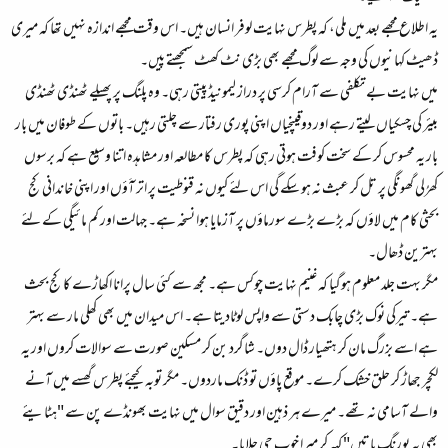
یہ اطلاع مجھے بعد میں ملی، کہ پطرس نہایت لوفر انسان ہیں۔ اس وقت مجھے اندازہ نہیں تھا کہ میری
ڈھیٹ کہانیوں کی وجہ سے لوگ مجھے بھی بڑی نٹ کھٹ سمجھتے پیں۔
میں نہایت بے تکلفی سے آرام کرسی پر دراز لیمونیڈ پیتی رہی۔ وہ پلنگ پر پھیلے ٹھنڈی ٹھنڈی
بیئر کی چسکیاں لیتے رہے اور دوقینچیاں اپنی پوری رفتار سے چلتی رہیں۔ باتوں کے طوفان میں بار
بار یہ محسوس کر کے سخت کوفت ہوتی رہی کہ پطرس کا مطالعہ اور مشاہدہ اتنا وسیع ہے کہ برسوں
کھُرلی گھونگی پر تل کر عبث نہ ہو سکے گی اس لئے کیوں نہ قنوطیت پر اتر آَؤں اور اپنی خاندانی کج
بحثی کام میں لاؤں کہ بڑے بڑے سورماؤں پر آزمایا ہوا نسخہ ہے۔ جہالت اور کم مائیگی کے لئے
بہترین ڈھال۔
مگر بہت جلد معلوم ہوگیا کہ غنیم نہایت چوکس ہے۔ مجھ سے کئی سال پرانا اکھاڑے کا کج بحث
ہے۔ تیرکی نوک بڑی چابک دستی سے واپس لوٹادیتا ہے۔ اس میدان میں بھی کھلی مار سے بہتر
ہے اسے بزرگ مان کر ہتھیار ڈال دوں۔ شاگرد بن کر مسکین صورت سے سوالات کروں اور یہ
لکچر جھاڑ کر حلق خشک کرے۔ موقع پاؤں تو ڈنک ماردوں۔ مگر توبہ کیجئے پطرس گھسے میں آنے
والے آسامی نہ تھے۔ میرے ہر ذہین اور دقیق سوال میں نہایت بھونڈے پن سے "ہٹایئے
بھی یہ بورنگ باتیں" کہہ کر میرا خوب جی جلایا۔