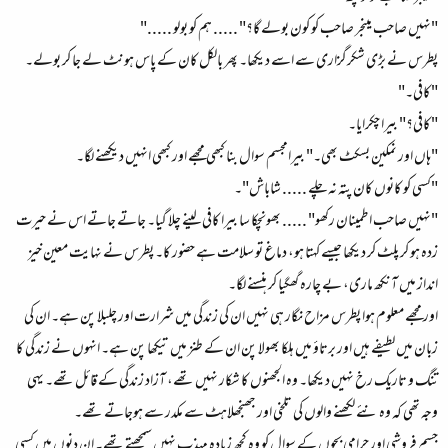
"نہیں صاحب مینجر صاحب کو کون بولے گا؟" ..... ہم کو بولو ....."
پطرس نے بڑی شکرگزاری سے اسے دیکھا۔ پھر بالکل کان کے پاس ہونٹ لے جا کر بولے۔
"کافی۔"
"کافی؟" بیرا چکرایا۔
"ہاں اور نمکین بسکٹ بھی۔" بیرامجسم سوال بنا کبھی مجھے اور کبھی انہیں دیکھنے لگا۔
"کسی کو کانوں کان پتہ نہ چلے ..... شاباش"۔
"نہیں صاحب اطمینان رکھو" ..... بھونچکا سا بیرا کافی لینے چلا گیا۔ جاتے جاتے اس نے حیرت
زدہ ہو کر پلٹ کر دیکھا جیسے کہتا ہو، دماغ تو سلامت ہے حضور کا۔ پطرس نے نہایت معین خیز
انداز میں آنکھ ماری، بے چارہ گھگیا کر ہنسنے لگا۔
اور مجھے معلوم ہوا پطرس مزاح نگار ہی نہیں ان کی زندگی میں شرارت اور چلبلا پن ہے۔ ان کی
زبان میں لطیفے ہیں اور برتاؤ میں ہلکا بھولا پن ان کے طنز میں تیکھا پن ہے۔ انہوں نے زندگی کا
تنگ و تاریک رخ نہیں دیکھا۔ وہ الجھنوں کا شکار نہیں تھے، آزاد زندگی کے قائل تھے۔ یہی
وجہ تھی کہ وہ نئے لکھنے والوں کی تلخی اور جھنجھلاہٹ سے مکدر سے ہوجاتے تھے۔
جسم فروشی اور حرامی بچوں کے سوال کو وہ کچھ زیادہ مہذب نہیں سمجھتے تھے۔ ان دنوں میں کسی