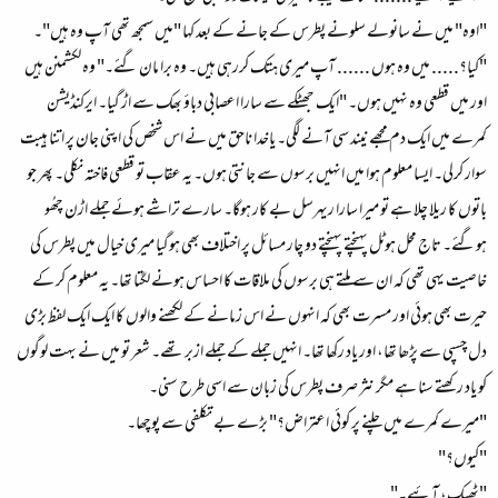
"اوہ" میں نے سانولے سلونے پطرس کے جانے کے بعد کہا "میں سمجھ تھی آپ وہ ہیں"۔
"کیا؟..... میں وہ ہوں ...... آپ میری ہتک کررہی ہیں۔ وہ برا مان گئے۔" وہ لکشمنن ہیں
اور میں قطعی وہ نہیں ہوں۔ "ایک جھٹکے سے سارا اعصابی دباؤ بھک سے اڑ گیا۔ ایرکنڈیشن
کمرے میں ایک دم مجھے نیند سی آنے لگی۔ یاخدا ناحق میں نے اس شخص کی اپنی جان پر اتنا ہیبت
سوار کرلی۔ ایسا معلوم ہوا میں انہیں برسوں سے جانتی ہوں۔ یہ عقاب تو قطعی فاختہ نکلی۔ پھر جو
باتوں کا ریلا چلا ہے تو میرا سارا ریہرسل بے کار ہوگا۔ سارے تراشے ہوئے جملے اڑن چھُو
ہوگئے۔ تاج محل ہوٹل پہنچتے پہنچتے دو چار مسائل پر اختلاف بھی ہوگیا میری خیال میں پطرس کی
خاصیت یہی تھی کہ ان سے ملتے ہی برسوں کی ملاقات کا احساس ہونے لگتا تھا۔ یہ معلوم کر کے
حیرت بھی ہوئی اور مسرت بھی کہ انہوں نے اس زمانے کے لکھنے والوں کا ایک ایک لفظ بڑی
دل چسپی سے پڑھا تھا، اور یاد رکھا تھا۔ انہیں جملے کے جملے ازبر تھے۔ شعر تو میں نے بہت لوگوں
کو یاد رکھتے سنا ہے مگر نثر صرف پطرس کی زبان سے اسی طرح سنی۔
"میرے کمرے میں چلنے پر کوئی اعتراض؟" بڑے بے تکلفی سے پوچھا۔
"کیوں؟"
"ٹھیک، آئیے۔"