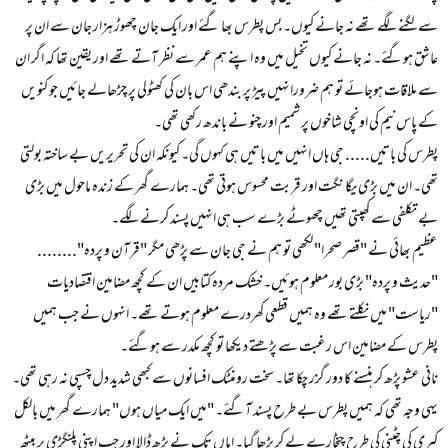
سے لگنے لگے تھے نہ جانے کیوں۔ بس پطرس بھا گئے اور ایک جان چھوڑ ہزار جان سے ان پر
عاشق ہوگئے۔ نہ جانے کیوں تخیل میں وہ اپنے ہم عمر سے نظر آتے تھے اور یقین تھا کہ اگر ان
سے ملاقات ہوجائے تو ہم ضرورانہیں پیڑ پر بندھی اس بان کی کھٹولی پر چڑھالے جائیں جو کنویں
کے پاس نیم کی اونچی شاخوں پر شمیم اور چنو نے باندھ رکھی تھی۔
پطرس کی باتیں..... جی ہاں انہیں میں باتیں ہی کہوں گی۔ کیونکہ ان کی تحریریں بے ساختہ بولتی
تھی۔ ان میں بڑی یگا نگت اور قربت محسوس ہوتی تھی۔ ہمارے گھر کے زندہ ماحول میں بڑی
بے تکلفی سے کھپتی تھیں چھوٹے بڑے سب ہی انہیں پسند کرنے لگے۔
عظیم بھائی نے "قصر صحرا" لکھی تو ہم نے جی جان سے پڑھی مگر "قرآن و پردہ"........
"حدیث و پردہ" بڑی بور معلوم ہوئیں۔ خشک مردہ کتابیں ان کے کچھ مضامین اقتصادیات
"ریاست" میں نکلتے تھے وہ ہمیں قطعی کھردرے معلوم ہوتے تھے۔ انہوں نے جب ہمیں
پطرس کے مضامین اس رغبت سے پڑھتے دیکھا تو کچھ مکدر سے ہوگئے۔
نانی عشو پڑھ کر ہنسنے کا دور گزر چکا تھا۔ سخت رومنٹک افسانوں سے کبھی شدید دل چسپی نہ رہی تھی۔
یہی وجہ تھی کہ ہمیں پطرس بے طرح پسند آگئے۔ "میں ایک میاں ہوں" ہمارے گھر میں بالکل
کیری کی چٹنی کی طرح چٹخارے لے کر پڑھا گیا۔ اماں تک نے پڑھ ڈالا اور جب اپنی پلنگڑی پر بیٹھ