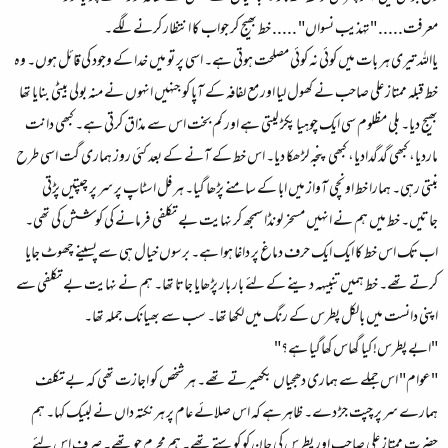
معرفت..... "تہذیب نسواں" ..... خط بھیج کر جواب کا انتظار کرنے لگے۔
یاالله تیری ہر بات میں کوئی نہ کوئی مصلحت ہوتی ہے۔ اسی پر تو میں خدا کے وجود کی قائل ہوں۔ وہ
خط قبلہ ممتاز علی صاحب نے کھول لیا اور مع لفافہ کے آپا کو جنہیں انہوں نے منہ بولی بیٹی بنایا تھا
بھیج دیا۔ بلی مظلوم سی ایک چوہیا پکڑ لیتی ہے اور کم بخت اس سے مذاق کرتی ہے۔ کبھی دانت
ماردیا، کبھی گدگدادیا، کبھی پنجہ لڑھکا دیا۔ اس خط کے آنے کے بعد کئی روز ہماری گت اسی طرح
بنتی رہی۔ ہمارا خط اونچی آواز میں ابا کے سامنے پڑھا گیا۔ ہر فل اسٹاپ پر سر پر چپتیں پڑتی
جاتیں۔ خط میں ہم نے انہیں مسخر لونڈا سمجھ کر نہایت بے تکلفی فرمانے کی کوشش کی تھی۔
اب تک اس خط کا ایک ایک حرف دماغ پر داغا ہوا ہے۔ برسوں خیال ہی سے پسینے چھوٹ جایا
کرتے تھے۔ خط ہمیں تنبیہہ دینے کے لئے بار بار پڑھایا جاتا تھا۔ ہم نے نہایت بے تکلفی سے
اپنی دانست میں بالکل پطرس کے رنگ میں لکھا تھا۔ سب سے بھیانک جملہ تھا۔
"ابے پطرس! کیا گھاس کھاگیا ہے؟"
"عوام" اس جملے سے ہماری دھجیاں بکھیرتے تھے۔ ہر شخص کو اجازت تھی کہ بے تکلف
ہمارے سر پر چپت جڑ دے۔ ظاہرہے کہ اس صلائے عام پر ہرنکتہ داں نے لبیک کہا۔ ہم
حضرت ممتاز علی صاحب اور پطرس کی جان کو کوستے تھے۔ ہم مجرم جو تھے۔ صرف اس لئے