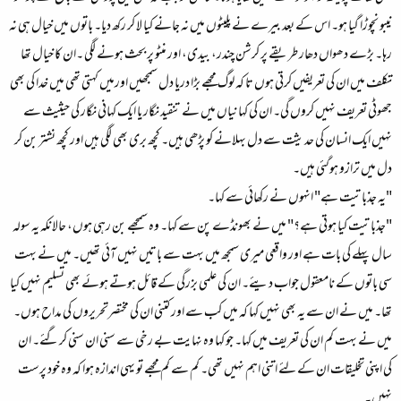
نیبو نچوڑا گیا ہو۔ اس کے بعد بیرے نے پلیٹوں میں نہ جانے کیا لا کر رکھ دیا۔ باتوں میں خیال ہی نہ
رہا۔ بڑے دھواں دھار طریقے پر کرشن چندر، بیدی، اور منٹو پر بحث ہونے لگی ۔ان کا خیال تھا
تکلف میں ان کی تعریفیں کرتی ہوں تا کہ لوگ مجھے بڑا دریا دل سمجھیں اورمیں کہتی تھی میں خدا کی بھی
جھوٹی تعریف نہیں کروں گی۔ ان کی کہانیاں میں نے تنقید نگار یا ایک کہانی نگار کی حیثیث سے
نہیں ایک انسان کی حدیثت سے دل بہلانے کو پڑھی ہیں۔ کچھ بری بھی لگی ہیں اور کچھ نشتر بن کر
دل میں ترازو ہوگئی ہیں۔
"یہ جذباتیت ہے" انہوں نے رکھائی سے کہا۔
"جذباتیت کیا ہوتی ہے؟" میں نے بھونڈے پن سے کہا۔ وہ سمجھے بن رہی ہوں، حالانکہ یہ سولہ
سال پہلے کی بات ہے اور واقعی میری سمجھ میں بہت سے باتیں نہیں آئی تھیں۔ میں نے بہت
سی باتوں کے نامعقول جواب دیئے۔ ان کی علمی بزرگی کے قائل ہوتے ہوئے بھی تسلیم نہیں کیا
تھا۔ میں نے ان سے یہ بھی نہیں کہا کہ میں کب سے اور کتنی ان کی مختصرتحریروں کی مداح ہوں۔
میں نے بہت کم ان کی تعریف میں کہا۔ جو کہا وہ نہایت بے رخی سے سنی ان سنی کرگئے۔ ان
کی اپنی تخلیقات ان کے لئے اتنی اہم نہیں تھی۔ کم سے کم مجھے تو یہی اندازہ ہوا کہ وہ خود پرست
نہیں۔