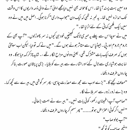
وہ سین بہت پسند آیا تھا۔ اس کا حوالہ بھی نہیں دیا مجھے اپنی آنے والی ذمہ داریوں کا اس وقت
تک اندازہ نہیں تھا۔ یہ خبر نہ تھی کہ ایک دن "جواب داری" کرنا ہوگی۔ اصل میں میں نے وہ
سین ایک فلمی کہانی کے لئے اڑایا تھا۔"
میں نے سوچا اس سے پہلے یہ میری ٹانگ کھینچیں خود ہی کیوں نہ سر پھوڑلوں۔ "آپ بھی کے
جروم جروم اور پی۔ جیوڈپاس سے متاثر ہوئے ہوں گے۔" میں نے کہہ تو دیا، لیکن اب سوچتی
ہوں کہ صرف ایک بات مشترک تھی، یعنی دونوں مزاح نگار تھے،۔ شاید چڑ کر کہہ دیا ہوگا۔ وہ
نہایت ہوشیاری سے ٹال گئے اور اشارے سے بیرے کو بلایا۔ بڑی پریشان صورت بناکر
چاروں طرف دیکھا۔
"معاف کیجئے گا۔" بڑے ادب سے مجھ سے معذرت چاہی، پھر سرگوشی میں بیرے سے کچھ کہا۔
وہ بڑے زور زور سے سرہلانے لگا۔
"صاحب آپ اطمینان رکھو، کوئی بات نہیں۔" بیرے نے ہمت بڑھائی۔
"نہیں اگر کوئی اعتراض ہوتو......" پھر سہم کر چاروں طرف دیکھا۔
"آپ بولو صاب"
"منیجر صاحب کو تو کچھ"