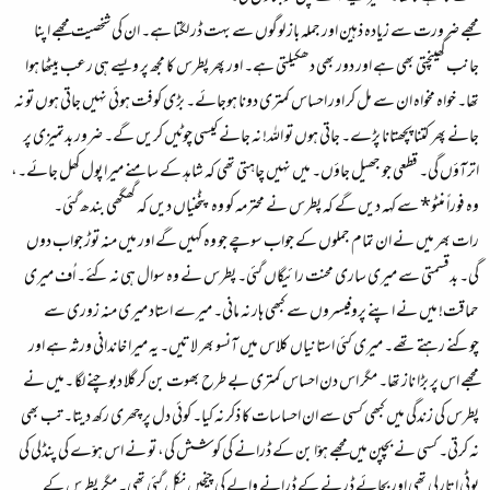
مجھے ضرورت سے زیادہ ذہین اور جملہ باز لوگوں سے بہت ڈر لگتا ہے۔ ان کی شخصیت مجھے اپنا
جانب کھینچتی بھی ہے اور دور بھی دھکیلتی ہے۔ اور پھر پطرس کا مجھ پر ویسے ہی رعب بیٹھا ہوا
تھا۔ خواہ مخواہ ان سے مل کر اور احساس کمتری دونا ہوجائے۔ بڑی کوفت ہوئی نہیں جاتی ہوں تو نہ
جانے پھر کتنا پچھتانا پڑے۔ جاتی ہوں تو الله! نہ جانے کیسی چوٹیں کریں گے۔ ضرور بدتمیزی پر
اترآؤں گی۔ قطعی جو جھیل جاؤں۔ میں نہیں چاہتی تھی کہ شاہد کے سامنے میرا پول کھل جائے۔،
وہ فوراً منٹو* سے کہہ دیں گے کہ پطرس نے محترمہ کو وہ پٹخنیاں دیں کہ گھگھی بندھ گئی۔
رات بھر میں نے ان تمام جملوں کے جواب سوچے جو وہ کہیں گے اور میں منہ توڑ جواب دوں
گی۔ بدقسمتی سے میری ساری محنت رائیگاں گئی۔ پطرس نے وہ سوال ہی نہ کئے۔ اُف میری
حماقت! میں نے اپنے پروفیسروں سے کبھی ہار نہ مانی۔ میرے استاد میری منہ زوری سے
چوکنے رہتے تھے۔ میری کئی استانیاں کلاس میں آنسو بھر لاتیں۔ یہ میرا خاندانی ورثہ ہے اور
مجھے اس پر بڑا ناز تھا۔ مگر اس دن احساس کمتری بے طرح بھوت بن کر گلا دبوچنے لگا ۔میں نے
پطرس کی زندگی میں کبھی کسی سے ان احساسات کا ذکر نہ کیا۔ کوئی دل پر چھری رکھ دیتا۔ تب بھی
نہ کرتی۔ کسی نے بچپن میں مجھے ہوّا بن کے ڈرانے کی کوشش کی، تو نے اس ہوّے کی پنڈلی کی
بوٹی اتارلی تھی اور بجائے ڈرنے کے ڈرانے والے کی چیخیں نکل گئی تھی۔ مگر پطرس کے