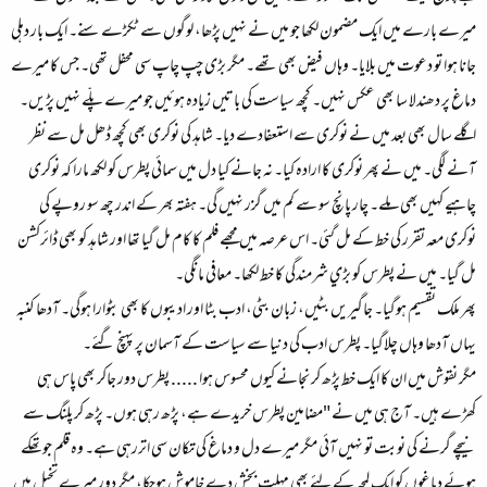
میرے بارے میں ایک مضمون لکھا جو میں نے نہیں پڑھا، لوگوں سے ٹکڑے سنے۔ ایک بار دہلی
جانا ہوا تو دعوت میں بلایا۔ وہاں فیض بھی تھے۔ مگر بڑی چپ چاپ سی محفل تھی۔ جس کا میرے
دماغ پر دھندلا سا بھی عکس نہیں۔ کچھ سیاست کی باتیں زیادہ ہوئیں جو میرے پلّے نہیں پڑیں۔
اگلے سال بھی بعد میں نے نوکری سے استعفادے دیا۔ شاہد کی نوکری بھی کچھ ڈھل مل سے نظر
آنے لگی۔ میں نے پھر نوکری کا ارادہ کیا۔ نہ جانے کیا دل میں سمائی پطرس کو لکھ مارا کہ نوکری
چاہیے کہیں بھی ملے۔ چار پانچ سو سے کم میں گزر نہیں گی۔ ہفتہ بھر کے اندر چھ سو روپے کی
نوکری معہ تقرر کی خط کے مل گئی۔ اس عرصہ میں مجھے فلم کا کام مل گیا تھا اور شاہد کو بھی ڈائرکشن
مل گیا۔ میں نے پطرس کو بڑي شرمندگی کا خط لکھا۔ معافی مانگی۔
پھر ملک تقسیم ہوگیا۔ جاگیریں بٹیں، زبان بٹی، ادب بٹا اور ادیبوں کا بھی بٹوارا ہوگی۔ آدھا کنبہ
یہاں آدھا وہاں چلاگیا۔ پطرس ادب کی دنیا سے سیاست کے آسمان پر پہنچ گئے۔
مگر نقوش میں ان کا ایک خط پڑھ کر نجانے کیوں محسوس ہوا ..... پطرس دور جاکر بھی پاس ہی
کھڑے ہیں۔ آج ہی میں نے "مضامین پطرس خریدے ہے، پڑھ رہی ہوں۔ پڑھ کر پلنگ سے
نیچے گرنے کی نوبت تو نہیں آئی مگر میرے دل و دماغ کی تکان سی اتررہی ہے۔ وہ قلم جو تھکے
ہوئے دماغوں کو ایک لمحہ کے لئے بھی مہلت بخش دے خاموش ہوچکا، مگر دور میرے تخیل میں