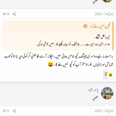
محفلین
جولائی 14، 2021
#14
گُلِ یاسمیں نے کہا:
جی بالکل بھتیجے۔
دوسرا بھی ہمارا ہی ہے۔۔۔ بلاجھجک تعریف کیجئیے گا۔ ہمیں خوشی ہو گی۔
برا مت مانیے دوسری پینٹنگ کچھ خاص بھائی نہیں۔بچگانہ آرٹ لگا یعنی اگر کوئی بچہ بناتا تو خوب
شاباش اور ٹافیاں بٹورتا مگر آپ کو کچھ نہیں ملے گا۔
2
یاسر شاہ
محفلین
جولائی 14، 2021
#15