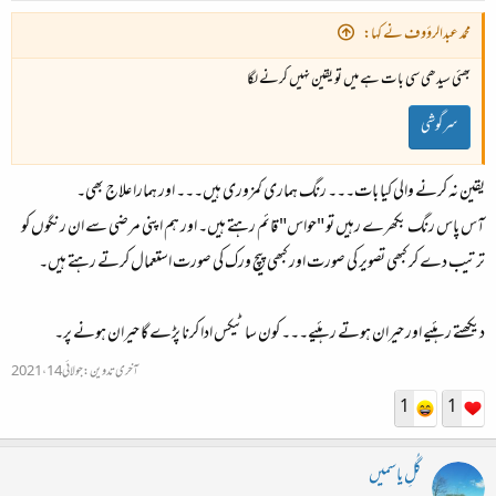
محمد عبدالرؤوف نے کہا:
بھئی سیدھی سی بات ہے میں تو یقین نہیں کرنے لگا
سرگوشی
یقین نہ کرنے والی کیا بات۔۔۔ رنگ ہماری کمزوری ہیں۔۔۔ اور ہمارا علاج بھی۔
آس پاس رنگ بکھرے رہیں تو "حواس" قائم رہتے ہیں۔ اور ہم اپنی مرضی سے ان رنگوں کو
ترتیب دے کر کبھی تصویر کی صورت اور کبھی پیچ ورک کی صورت استعمال کرتے رہتے ہیں۔
دیکھتے رہئیے اور حیران ہوتے رہئیے۔۔۔ کون سا ٹیکس ادا کرنا پڑے گا حیران ہونے پر۔
آخری تدوین:
جولائی 14، 2021
1
1
گُلِ یاسمیں