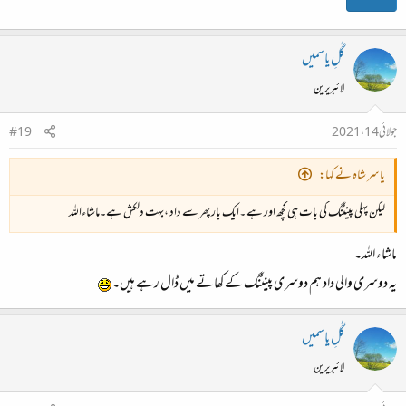
گُلِ یاسمیں
لائبریرین
جولائی 14، 2021
#19
یاسر شاہ نے کہا:
لیکن پہلی پینٹنگ کی بات ہی کچھ اور ہے ۔ایک بار پھر سے داد ،بہت دلکش ہے۔ماشاءاللہ
ماشاء اللہ۔
یہ دوسری والی داد ہم دوسری پینٹنگ کے کھاتے میں ڈال رہے ہیں۔
گُلِ یاسمیں
لائبریرین