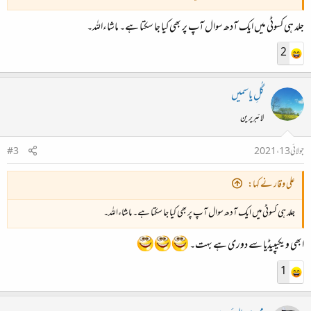
جلد ہی کسوٹی میں ایک آدھ سوال آپ پر بھی کیا جا سکتا ہے۔ ماشاءاللہ۔
2
گُلِ یاسمیں
لائبریرین
جولائی 13، 2021
#3
علی وقار نے کہا:
جلد ہی کسوٹی میں ایک آدھ سوال آپ پر بھی کیا جا سکتا ہے۔ ماشاءاللہ۔
ابھی ویکیپیڈیا سے دوری ہے بہت۔
1