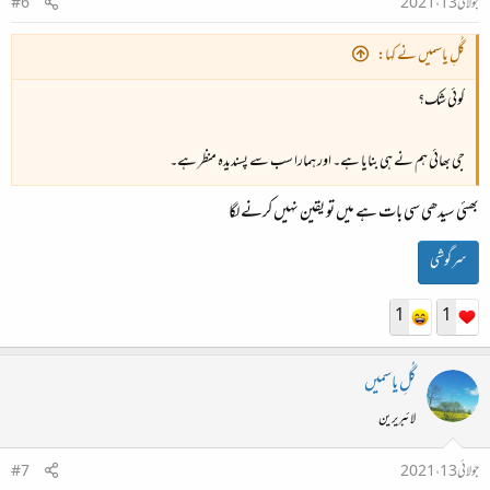
جولائی 13، 2021
#6
گُلِ یاسمیں نے کہا:
کوئی شک؟
جی بھائی ہم نے ہی بنایا ہے۔ اور ہمارا سب سے پسندیدہ منظر ہے۔
بھئی سیدھی سی بات ہے میں تو یقین نہیں کرنے لگا
سرگوشی
1
1
گُلِ یاسمیں
لائبریرین
جولائی 13، 2021
#7