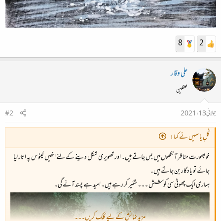
8
2
علی وقار
محفلین
جولائی 13، 2021
#2
گُلِ یاسمیں نے کہا:
خوبصورت مناظر آنکھوں میں بس جاتے ہیں۔ اور تصویری شکل دینے کے لئے انھیں کینوس پہ اتار لیا
جائے تو یادگار بن جاتے ہیں۔
ہماری ایک چھوٹی سی کوشش ۔۔۔ شئیر کر رہے ہیں۔ امید ہے پسند آئے گی۔
مزید نمائش کے لیے کلک کریں۔۔۔