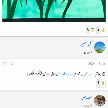
6
2
گُلِ یاسمیں
لائبریرین
جولائی 13، 2021
#9
@سیما آپا ۔
سید عمران
محترم ۔
سید عاطف علی
بھائی ہماری پینٹنگز دیکھئیے نا۔
1
الف عین
لائبریرین