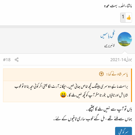
ماشاء اللہ۔ بہت عمدہ
1
گُلِ یاسمیں
لائبریرین
جولائی 14، 2021
#18
یاسر شاہ نے کہا:
برا مت مانیے دوسری پینٹنگ کچھ خاص بھائی نہیں۔بچگانہ آرٹ لگا یعنی اگر کوئی بچہ بناتا تو خوب
شاباش اور ٹافیاں بٹورتا مگر آپ کو کچھ نہیں ملے گا۔
ہاں تو آپ سے نہیں ملے گا بھتیجے۔
جہاں سے ملنے تھے ، مل گئے خوب ساری ٹافیوں کے لئے۔
سرگوشی