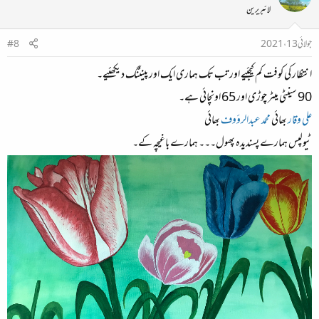
لائبریرین
جولائی 13، 2021
#8
انتظار کی کوفت کم کیجئیے اور تب تک ہماری ایک اور پینٹنگ دیکھئیے۔
90 سینٹی میٹر چوڑی اور 65 اونچائی ہے۔
علی وقار
بھائی
محمد عبدالرؤوف
بھائی
ٹیولپس ہمارے پسندیدہ پھول۔۔۔ ہمارے باغیچہ کے۔