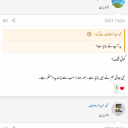
لائبریرین
جولائی 13، 2021
#5
محمد عبدالرؤوف نے کہا:
یہ آپ نے بنایا ہے؟
کوئی شک؟
جی بھائی ہم نے ہی بنایا ہے۔ اور ہمارا سب سے پسندیدہ منظر ہے۔
1
محمد عبدالرؤوف
لائبریرین