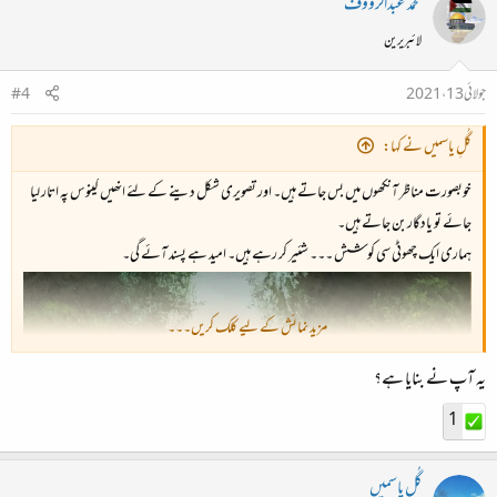
محمد عبدالرؤوف
لائبریرین
جولائی 13، 2021
#4
گُلِ یاسمیں نے کہا:
خوبصورت مناظر آنکھوں میں بس جاتے ہیں۔ اور تصویری شکل دینے کے لئے انھیں کینوس پہ اتار لیا
جائے تو یادگار بن جاتے ہیں۔
ہماری ایک چھوٹی سی کوشش ۔۔۔ شئیر کر رہے ہیں۔ امید ہے پسند آئے گی۔
مزید نمائش کے لیے کلک کریں۔۔۔
یہ آپ نے بنایا ہے؟
1
گُلِ یاسمیں