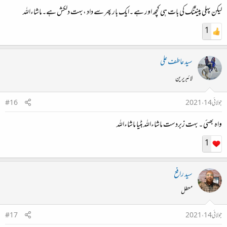
لیکن پہلی پینٹنگ کی بات ہی کچھ اور ہے ۔ایک بار پھر سے داد ،بہت دلکش ہے۔ماشاءاللہ
1
سید عاطف علی
لائبریرین
جولائی 14، 2021
#16
واہ بھئی ۔ بہت زبردست ماشاءاللہ بٹیا ماشاءاللہ
1
سید رافع
معطل
جولائی 14، 2021
#17