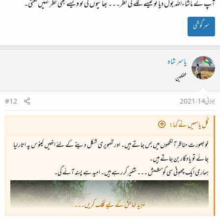
آپ نے ماشاءاللہ بول دیا تو کیسے لگے گی نظر۔۔۔ بھائیوں کی تو ویسے بھی نظر نہیں لگتی۔
سرگوشی
یاسر شاہ
محفلین
جولائی 14، 2021
#12
گُلِ یاسمیں نے کہا:
خوبصورت مناظر آنکھوں میں بس جاتے ہیں۔ اور تصویری شکل دینے کے لئے انھیں کینوس پہ اتار لیا
جائے تو یادگار بن جاتے ہیں۔
ہماری ایک چھوٹی سی کوشش ۔۔۔ شئیر کر رہے ہیں۔ امید ہے پسند آئے گی۔
مزید نمائش کے لیے کلک کریں۔۔۔