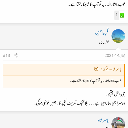
خوب ماشاءاللہ ۔یہ تو آپ کا شاہکار لگتا ہے۔
1
گُلِ یاسمیں
لائبریرین
جولائی 14، 2021
#13
یاسر شاہ نے کہا:
خوب ماشاءاللہ ۔یہ تو آپ کا شاہکار لگتا ہے۔
جی بالکل بھتیجے۔
دوسرا بھی ہمارا ہی ہے۔۔۔ بلاجھجک تعریف کیجئیے گا۔ ہمیں خوشی ہو گی۔
یاسر شاہ