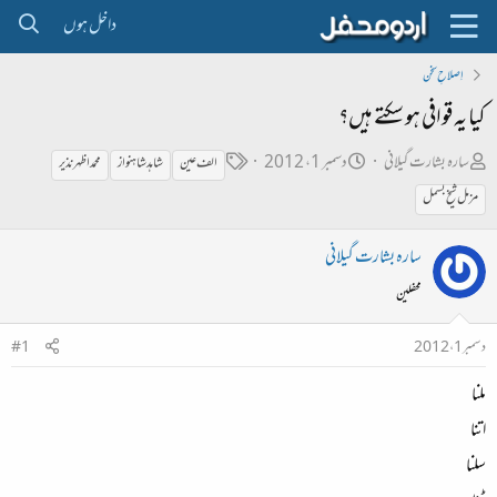
داخل ہوں
اِصلاحِ سخن
کیا یہ قوافی ہو سکتے ہیں؟
ص
ت
ٹ
سارہ بشارت گیلانی
دسمبر 1، 2012
الف عین
شاہد شاہنواز
محمد اظہر نذیر
ا
ا
ی
مزمل شیخ بسمل
ح
ر
گ
ب
ی
سارہ بشارت گیلانی
ل
خ
محفلین
ڑ
ا
ی
ب
دسمبر 1، 2012
#1
ت
ملنا
د
اتنا
ا
سلنا
ء