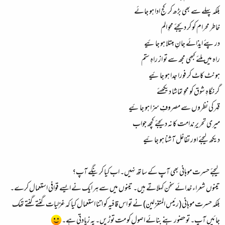
بلکہ پہلے سے بھی بڑھ کر کج ادا ہو جائے
خاطر محرام کو کر ديجئے محوِ الم
درپئے ايذائے جانِ مبتلا ہو جائيے
راہ ميں ملئے کبھی مجھ سے تو از راہِ ستم
ہونٹ کاٹ کر فورا جدا ہو جائيے
گر نگاہِ شوق کو محوِ تماشا ديکھئے
قہر کی نظروں سے مصروفِ سزا ہو جائيے
ميری تحريرِ ندامت کا نہ ديجئے کچھ جواب
ديکھ ليجئے اور تفاغل آشنا ہو جائيے
لیجئے حسرت موہانی بھی آپ کے ساتھ نہیں۔ اب کیا کرینگے آپ؟
تینوں شعراء خدائے سخن کہلاتے ہیں۔ تینوں میں سے ہر ایک نے ایسے قوافی استعمال کرے۔
بلکہ حسرت موہانی (رئیس المتغزلین) نے تو اس قافیہ کو اتنا استعمال کیا کہ غزلیات گنتے گنتے تھک
جائیں آپ۔ تو حضور بنے بنائے اصول کو مت توڑیں۔ یہ زیادتی ہے۔