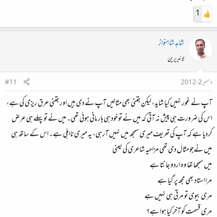
1
شاہد شاہنواز
لائبریرین
دسمبر 2، 2012
#11
آپ نے غور نہیں کیا شاید، لیکن جتنی بھی مثالیں آپ نے دی ہیں اور جتنی عرق ریزی کی ہے،
اس کی ضرورت ہی پیش نہ آتی کہ میں نے تو خود ہی ہار مانی ہوئی تھی۔ میں نے توپہلے ہی عرض
کردیا ہے کہ آپ کی تعریف میری سمجھ میں نہیں آرہی، یہ میری نااہلی ہے۔ اس کے ساتھ ہی
میں نےجو مثال دی تھی مزاحیہ شاعری کی یعنی
میں سمجھا تھا وہ اردو جانتا ہے
مرا استاد بھی مجھ پر گیا ہے
مری بیوی تو مرتی ہی نہیں ہے
مری قسمت کو آخر کیا ہوا ہے؟