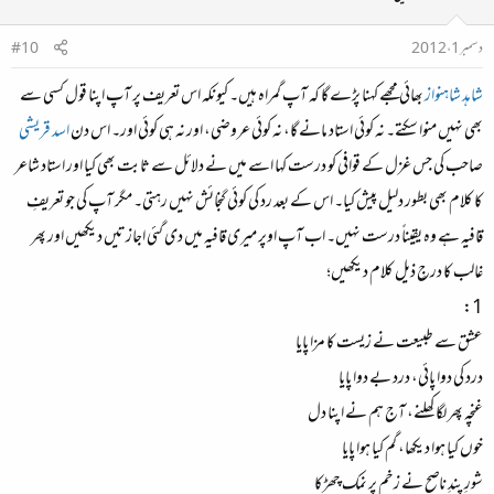
دسمبر 1، 2012
#10
شاہد شاہنواز
بھائی مجھے کہنا پڑے گا کہ آپ گمراہ ہیں۔ کیونکہ اس تعریف پر آپ اپنا قول کسی سے
بھی نہیں منوا سکتے۔ نہ کوئی استاد مانے گا، نہ کوئی عروضی، اور نہ ہی کوئی اور۔ اس دن
اسد قریشی
صاحب کی جس غزل کے قوافی کو درست کہا اسے میں نے دلائل سے ثابت بھی کیا اور استاد شاعر
کا کلام بھی بطور دلیل پیش کیا۔ اس کے بعد رد کی کوئی گنجائش نہیں رہتی۔ مگر آپ کی جو تعریفِ
قافیہ ہے وہ یقیناً درست نہیں۔ اب آپ اوپر میری قافیہ میں دی گئی اجازتیں دیکھیں اور پھر
غالب کا درجِ ذیل کلام دیکھیں؛
1:
عشق سے طبیعت نے زیست کا مزا پایا
درد کی دوا پائی، درد بے دوا پایا
غنچہ پھر لگا کھلنے، آج ہم نے اپنا دل
خوں کیا ہوا دیکھا، گم کیا ہوا پایا
شورِ پندِ ناصح نے زخم پر نمک چھڑکا