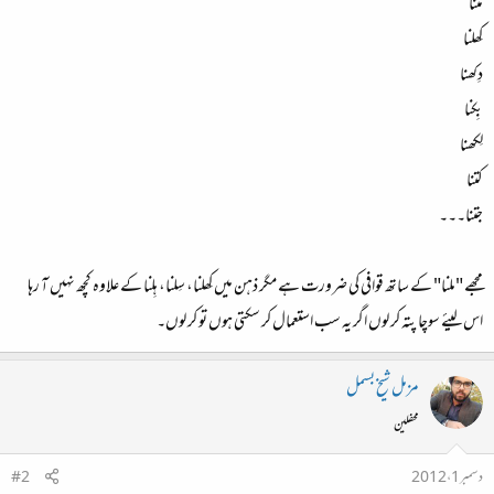
مٹنا
کِھلنا
دِکھنا
بِکنا
لِکھنا
کتنا
جتنا۔۔۔
مجھے "ملنا" کے ساتھ قوافی کی ضرورت ہے مگر ذہن میں کِھلنا، سِلنا، ہِلنا کے علاوہ کچھ نہیں آ رہا
اس لیئے سوچا پتہ کر لوں اگر یہ سب استعمال کر سکتی ہوں تو کر لوں۔
مزمل شیخ بسمل
محفلین
دسمبر 1، 2012
#2