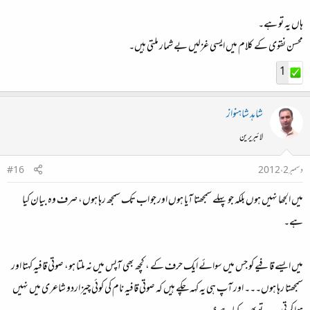
ہاں یہ تو ہے۔
محسن نقوی کے کلام میں ایسی غزلیں بے شمار ملتی ہیں۔
1
شاہد شاہنواز
لائبریرین
دسمبر 2، 2012
#16
میں الجھا نہیں ہوں بلکہ جو پہلے سمجھتا آیا ہوں اور جو اب تک سمجھ رہا ہوں، صرف وہ بیان کیا
ہے۔
میں ایسے قافیے کو جس میں سوائے ایک حرف کے ، کچھ بھی آپس میں نہ ملتا ہو، صوتی قافیہ کہتا اور
سمجھتا رہا ہوں۔۔۔ اور آپ ہی یہ کہہ چکے ہیں کہ صوتی قافیہ نام کی کوئی چیز اردو شاعری میں نہیں