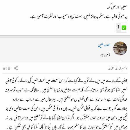
سین اور ص کو.
یہ صوتی قافیہ ہے. مگر یہ جائز نہیں. بہت زیادہ معیوب اور نفرت آمیز ہے.
1
الف عین
لائبریرین
دسمبر 3، 2012
#18
قافیہ کے بارے میں میں نے تو یہ طے کیا ہے کہ ا س سلسلے میں بحث نہیں کی جائے۔ کوئی قافیہ
نہیں لگتا بھی ہو تو بھی اساتذہ کے کلام سے مثالیں دی جا سکتی ہیں۔ ھالانکہ بے عیب تو صرف
خدا کی ذات ہے، اساتذہ سے بھی غلطیاں ہو سکتی ہیں۔ بہر ھال میرے حساب سے سارہ
بشارت کو یہ جواب ہے کہ یہ قوافی ممکن نہیں۔ ہاں وہ قوافی ممکن ہیں، جن کی بہت مثالیں دی جا
چکی ہیں، جن میں صرف الف مشترک ہو۔ اگر ملنا ہی لفظ رکھا جائے تو مطلع میں دوسرا قافیہ ایسا نہ
ہو جس میں ’نا‘ مشترک ہو، ورنہ ایطا کا سقم ہو جائے گا۔ ہاں ’جاتا‘ بلکہ ’ملتا‘ قافیہ بھی ممکن ہے۔