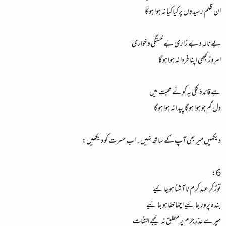
ان ظلم رسیدوں پر کیا کیا نہ ہوا ہو گا
بے نالہ و بے زاری بے خستگی و خواری
امروز کبھی اپنا فردا نہ ہوا ہو گا
ہے قائدۂ کلی یہ کوئے محبت میں
دل گم جو ہوا ہو گا پیدا نہ ہوا ہو گا
دیکھیں میر بھی آپ کے ساتھ نہیں۔ اب حسرت کو دیکھیں:
6:
توڑ کر عہدِ کرم نا آشنا ہو جائيے
بندہ پرور جائيے اچھا خفا ہو جائيے
ميرے عذرِ جرم پر مطلق نہ کيجے التفات