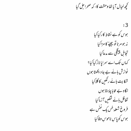
کچھ خیال آیا تھا وحشت کا، کہ صحرا جل گیا
3:
ہوس کو ہے نشاطِ کار کیا کیا
نہ ہو مرنا تو جینے کا مزا کیا
تجاہل پیشگی سے مدعا کیا
کہاں تک اے سراپا ناز کیا کیا؟
نوازش ہائے بے جا دیکھتا ہوں
شکایت ہائے رنگیں کا گلا کیا
نگاہِ بے محابا چاہتا ہوں
تغافل ہائے تمکیں آزما کیا
فروغِ شعلۂ خس یک نفَس ہے
ہوس کو پاسِ ناموسِ وفا کیا