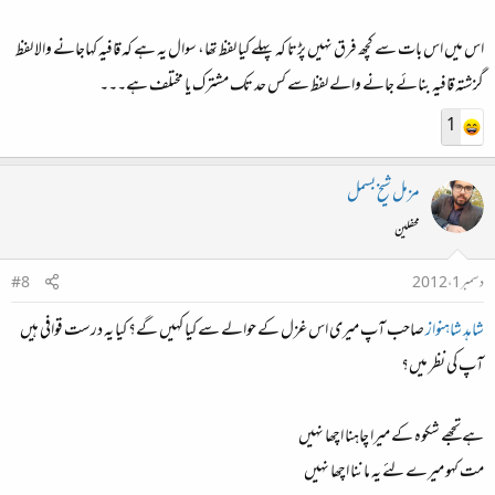
اس میں اس بات سے کچھ فرق نہیں پڑتا کہ پہلے کیا لفظ تھا، سوال یہ ہے کہ قافیہ کہاجانے والا لفظ
گزشتہ قافیہ بنائے جانے والے لفظ سے کس حد تک مشترک یا مختلف ہے۔۔۔
1
مزمل شیخ بسمل
محفلین
دسمبر 1، 2012
#8
شاہد شاہنواز
صاحب آپ میری اس غزل کے حوالے سے کیا کہیں گے؟ کیا یہ درست قوافی ہیں
آپ کی نظر میں؟
ہے تجھے شکوہ کے میرا چاہنا اچھا نہیں
مت کہو میرے لئے یہ ماننا اچھا نہیں