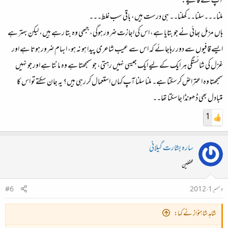
آپ کے قافیے:
ملنا۔۔۔سلنا۔۔کِھلنا۔۔ ہی درست ہیں، باقی سب غلط۔۔۔
ہاں مزمل بھائی نے جو بتایا ہے، اس کی اجازت ضرور ہوگی، جبھی وہ بتا رہے ہیں، لیکن بہتر ہے
ایسے قافیوں سے دور رہاجائے کہ اس سے عیب شاعری پیدا ہو نہ ہو، ابہام ضرور ہوتا ہے اور
غزل کی شائستگی ہر ایک کے لیے ایک جیسی نہیں رہتی، جو سمجھتا ہے وہ مانتا ہے اور جو نہیں
سمجھتا وہ اعتراض کرسکتا ہے۔ ملنا سلنا آپ کہاں استعمال کر رہی ہیں؟ یہ جان سکتے تو اس کا
متبادل بھی ڈھونڈا جاسکتا تھا۔۔
1
سارہ بشارت گیلانی
محفلین
دسمبر 1، 2012
#6
شاہد شاہنواز نے کہا: