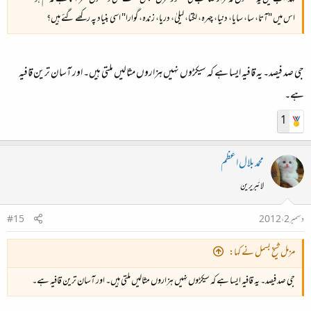
اس میں "آتا، سا، سایا، دنیا، چہرہ، لگتا، لیلیٰ، دریا، زندہ، گوارا" اسی بنیاد پہ رکھے گئے ہیں؟
جی صد فیصد۔ یہ قافیہ ایسا ہے کہ سیکڑوں نہیں ہزاروں مثالیں ملتی ہیں۔ اور آسان ترین قافیہ
ہے۔
1
محمد بلال اعظم
لائبریرین
دسمبر 2، 2012
#15
مزمل شیخ بسمل نے کہا:
جی صد فیصد۔ یہ قافیہ ایسا ہے کہ سیکڑوں نہیں ہزاروں مثالیں ملتی ہیں۔ اور آسان ترین قافیہ ہے۔