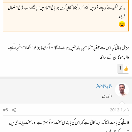
یہ بھی ممکن ہے کہ پہلے شعر میں ”اتنا“ اور ”جتنا“ قافیہ کریں پھر باقی اشعار میں اوپر لکھے سب قوافی استعمال
کریں۔
مزمل بھائی کیا اس سے قافیہ " تنا " پر پابند نہیں ہو جائے گا اور اگر ایسا ہوا تو " لکھنا "وغیرہ کیسے
قافیہ ہو گا ان کے ساتھ
1
شاہد شاہنواز
لائبریرین
دسمبر 1، 2012
#5
قافیے کی بابت اتنا کہہ دینا کافی ہے کہ اس کی پابندی سخت ہو تو بہتر ہے اور سخت پابندی میں