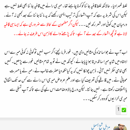
غلط ٹھہرا دیا۔ حالانکہ غلط قافیہ جاننا کو کہنا چاہئے تھا۔ میری رائے میں قافیہ جاننا بھی غلط نہیں ہے
لیکن اس کی شرط یہ ہے کہ آپ اشعار کی ترتیب ایسی رکھئے کہ یہ ماننا جاننا کے بعد کبھی نہ آئے۔
درمیان میں کوئی اور شعر رکھ لیں ۔۔۔
لیکن اگر مضمون کے لحاظ سے ضروری ہے کہ ایسا ہی قافیہ
لانا ہے تو کچھ اشعار کے بعد لے آئیے، تاکہ پڑھنے والے کا ذہن اس طرف نہ جائے۔۔
اب آپ نے جو اساتذہ کی مثالیں دی ہیں، غور فرما لیجئے اگر سب نہیں تو کوئی نہ کوئی میرے اس
اجتہاد میں شاید میرا ساتھ دیتا ہوا پایاجائے، کیونکہ میں نے تو یہ تمام مثالیں غور سے پڑھیں۔ کہیں
بھی خامی نظر نہیں آئی۔ ذہن چونکا نہیں کہ یہ کیا لکھ دیا حضرت غالب نے، میر نے یا حسرت
موہانی نے۔میں قافیے کی تعریف کیا ہے اور علم عروض میری اس رائے سے کس حد تک اتفاق
یا اختلاف رکھتا ہے، نہیں جانتا۔ لیکن درج بالا وضاحت اس لیے کی ہے تاکہ آپ تسلی سے
میری خرابیوں کو دور کرسکیں۔۔۔
1
مزمل شیخ بسمل