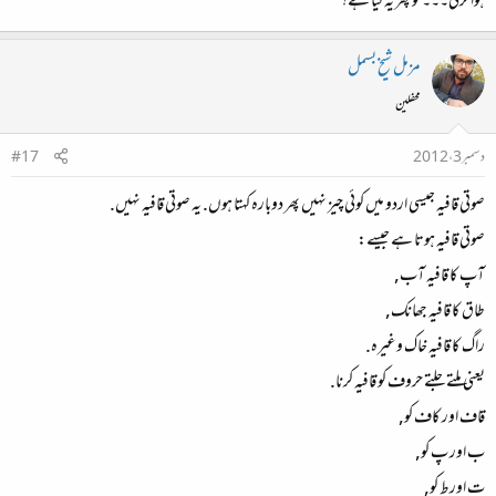
ہوا کرتی۔۔۔ تو پھر یہ کیا ہے؟
مزمل شیخ بسمل
محفلین
دسمبر 3، 2012
#17
صوتی قافیہ جیسی اردو میں کوئی چیز نہیں پھر دوبارہ کہتا ہوں. یہ صوتی قافیہ نہیں.
صوتی قافیہ ہوتا ہے جیسے:
آپ کا قافیہ آب,
طاق کا قافیہ جھانک,
راگ کا قافیہ خاک وغیرہ.
یعنی ملتے جلتے حروف کو قافیہ کرنا.
قاف اور کاف کو,
ب اور پ کو,
ت اور ط کو,