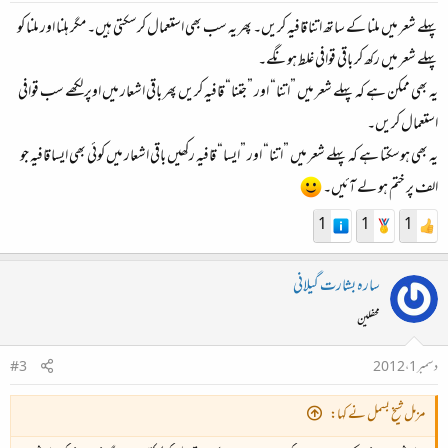
پہلے شعر میں ملنا کے ساتھ اتنا قافیہ کریں۔ پھر یہ سب بھی استعمال کرسکتی ہیں۔ مگر ہلنا اور ملنا کو
پہلے شعر میں رکھ کر باقی قوافی غلط ہونگے۔
یہ بھی ممکن ہے کہ پہلے شعر میں ”اتنا“ اور ”جتنا“ قافیہ کریں پھر باقی اشعار میں اوپر لکھے سب قوافی
استعمال کریں۔
یہ بھی ہوسکتا ہے کہ پہلے شعر میں ”اتنا“ اور ”ایسا“ قافیہ رکھیں باقی اشعار میں کوئی بھی ایسا قافیہ جو
الف پر ختم ہو لے آئیں۔
1
1
1
سارہ بشارت گیلانی
محفلین
دسمبر 1، 2012
#3
مزمل شیخ بسمل نے کہا: