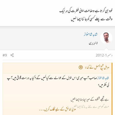
خود ہی کرتا ہے وضاحت اپنی فطرت کی ہر ایک
وقت سے پہلے کسی کو جاننا اچھا نہیں
شاہد شاہنواز
لائبریرین
دسمبر 1، 2012
#9
مزمل شیخ بسمل نے کہا:
شاہد شاہنواز
صاحب آپ میری اس غزل کے حوالے سے کیا کہیں گے؟ کیا یہ درست قوافی ہیں آپ
کی نظر میں؟
ہے تجھے شکوہ کے میرا چاہنا اچھا نہیں
مت کہو میرے لئے یہ ماننا اچھا نہیں
مزید نمائش کے لیے کلک کریں۔۔۔