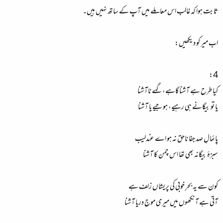
ثابت ہوا کہ غالب اس معاملے میں آپ کے ساتھ نہیں ہیں۔
اب میر کو دیکھیں:
4:
کیا طرح ہے آشنا گاہے، گہے ناآشنا
یا تو بیگانے ہی رہیے، ہو جیے یا آشنا
پائمالِ صد جفا ناحق نہ ہو اے عندلیب
سبزۂ بیگانہ بھی تھا اس چمن کا آشنا
کون سے یہ بحرِ خوبی کی پریشاں زلف ہے
آتی ہے آنکھوں میں میری موجِ دریا آشنا