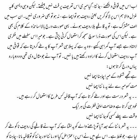
اب اس میں قوافی دیکھئے ، جانتا، گیا میری اس تعریف پر فٹ نہیں بیٹھتے۔ لیکن وہی دیسی کلیہ
غزل والا ہم اس پر لاگو کریں یعنی ردیف ہو تو اچھا ہے، نہ ہو تو بھی ضروری نہیں۔ ان سب میں
الف مشترک ہے، تو یہ قافیے بلا ردیف ہوئے۔ یہی صورت درج بالا اساتذہ کے کلام کی بھی
ہے۔ لیکن اس کی صورت ذرا سوچ سمجھ کر استعمال کرنی پڑتی ہے۔ جو میرا اس سلسلے میں فکری
اجتہاد ہے جسے آپ گمراہی کہیے ، وہ یہ ہے کہ پہلا ہی شعر آپ کا یہ طے کردیتا ہے کہ قوافی میں
آپ ردیف استعمال کرنے کا ارادہ رکھتے ہیں یا نہیں۔ تو آپ نے جو مثال دی تھی وہ دوبارہ
یہاں درج کرتا ہوں:
ہے تجھے شکوہ کے میرا چاہنا اچھا نہیں
مت کہو میرے لئے یہ ماننا اچھا نہیں
۔۔ یہ شعر درست ہے اور طے کرتا ہے کہ آپ قافیہ کس طرح کا استعمال کر رہے ہیں۔
خود ہی کرتا ہے وضاحت اپنی فطرت کی ہر ایک
وقت سے پہلے کسی کو جاننا اچھا نہیں
۔۔۔ یہ شعر ماننا کے بعد آیا تو پڑھنے والے کو یہ لگتا ہے کہ آپ نے قافیے کی ردیف نا کو طے کر
لیا ہے، جو غلط ہے۔ اس لیے میں نے اس پر اعتراض کیا اور ماننا اور جاننا کو تو قافیہ مانا ، چاہنا کو