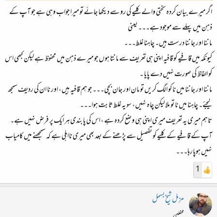
اگر میرے بیان کردہ سختی والے کلیے کی رو سے دیکھا جائے تو میرا جواب وہی ہے جو آپ کے
خود ہی کرتا ہے وضاحت اپنی فطرت کی ہر ایک
وقت سے پہلے کسی کو جاننا اچھا نہیں
ذہن میں پہلے سے موجود ہے۔۔۔ یعنی
ماننا اور جاننا درست ہیں۔ چاہنا غلط۔۔۔
کیونکہ میں قافیے کو قافیہ اپنی ہی تعریف سے مانتا ہوں جو میرے ذہن میں محفوظ ہے لیکن کبھی اس
کو الفاظ کی صورت نہیں دے پایا ۔
ماننا اور جاننا میں نا کو الگ کریں تو مان اور جان بچی۔۔۔ جو ہم قافیہ ہیں، اور نا ان کی ردیف سمجھ
لیجئے۔ چاہنا میں نا تو ملا لیکن چاہ نہیں، سو یہ غلط ثابت ہوا۔۔۔
تاہم میری یہ تعریف میری اپنی ہی وضع کردہ ہے ، اس کی پابندی ہر ایک پر فرض نہیں ہے۔
آپ کے قافیے کے کلیے کو تفصیل سے پڑھنے کے بعد بھی میری نااہلی ہے کہ سمجھنے میں کامیاب
نہیں ہوپارہا۔۔۔
1
مزمل شیخ بسمل
محفلین