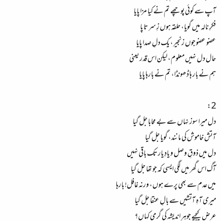
آپ سے کوئی پوچھے تم نے کیا مزا پایا
فکرِ نالہ میں گویا، حلقہ ہوں زِ سر تا پا
عضو عضو جوں زنجیر، یک دلِ صدا پایا
حال دل نہیں معلوم، لیکن اس قدر یعنی
ہم نے بار ہا ڈھونڈا، تم نے بارہا پایا
2:
دل میرا سوز نہاں سے بے محابا جل گیا
آتش خاموش کی مانند، گویا جل گیا
دل میں ذوقِ وصل و یادِ یار تک باقی نہیں
آگ اس گھر میں لگی ایسی کہ جو تھا جل گیا
میں عدم سے بھی پرے ہوں، ورنہ غافل! بارہا
میری آہِ آتشیں سے بالِ عنقا جل گیا
عرض کیجیے جوہرِ اندیشہ کی گرمی کہاں؟