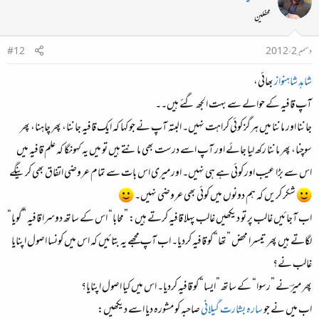
محفلین
دسمبر 2، 2012
#12
شاہد شاہنواز
بھائی،
آپ قافیہ کے حوالے سے بہت الجھ گئے ہیں۔۔
جاننا اور ماننا میں ہرگز کوئی کراہت نہیں۔ البتہ آپ نے جو کہا کہ ایک قافیہ جاننا، پھر چاہنا، پھر
سوچنا، پھر ماننا رکھ لیا جائے اور آپ اسے درست بھی مانتے ہیں تو میں یہ کہونگا کہ علم قافیہ میں
اس سے بڑا عیب اور کوئی ہے ہی نہیں۔ اور میری اس بات سے تمام عروضی اتفاق بھی کرینگے
شکر کریں کہ ہم دونوں میں کوئی بھی عروضی نہیں۔
اب آجائیں غالب پر تو دیکھیں غالب پہلا قافیہ کرتے ہیں: ”محابا“ اس کے ساتھ دوسرا قافیہ ”گویا“
لگاتے ہیں پھر تیسرا محض ”تھا“ کو قافیہ کردیا۔ اب آپ مجھے یہ بتائیں کہ اس میں کونسا اصول اپنایا
غالب نے؟
پھر میرؔ نے ”رسوا“ کے ساتھ ”ایسا“ کو قافیہ کردیا۔ اس میں کیا اصول اپنایا؟
اب میں نے جو
سارہ بشارت گیلانی
صاحبہ کو مشورہ دیا اسے دیکھیں: