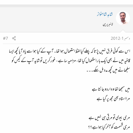
شاہد شاہنواز
لائبریرین
دسمبر 1، 2012
#7
اس سے کوئی فرق نہیں پڑتا کہ پہلے کیا لفظ استعمال ہوا تھا۔ آپ کے کیا ہوا سے یاد آیا کچھ ایسا
قافیہ میں نے بھی ایک بار استعمال کیا تھا، مزاحیہ سا ہے، غور کریں تو شاید آپ کے کیس کو
سلجھانے میں کچھ مدد مل سکے۔۔۔
میں سمجھا تھا وہ اردو جانتا ہے
مرا استاد بھی مجھ پر گیا ہے
مری بیوی تو مرتی ہی نہیں ہے
مری قسمت کو آخر کیا ہواہے؟؟