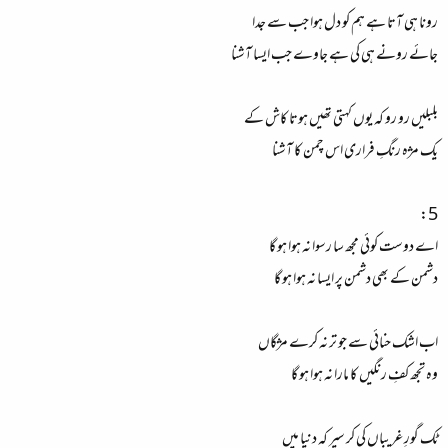
رونا ہی آتا ہے ہم کو دل ہوا جب سے جدا
جائے رونے ہی کی ہے جاوے جب ایسا آشنا
بلبلیں رو رو کہ یوں کہتی تھیں ہوتا کاش کے
یک مژہ رنگِ فراری اس چمن کا آشنا
5:
اے دوست کوئی مجھ سا رسوا نہ ہوا ہو گا
دشمن کے بھی دشمن پر ایسا نہ ہوا ہو گا
اب اشک حنائی سے جو تر نہ کرے مژگاں
وہ تجھ کفِ رنگیں کا مارا نہ ہوا ہو گا
ٹک گورِ غریباں کی کر سیر کہ دنیا میں