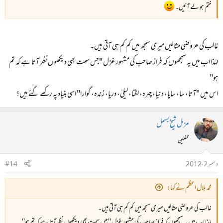
ختم ہو لے آئیں۔
غالب کی عروضی مثالیں میری سمجھ میں کم کم ہی آتی ہیں۔
لہٰذا اب میں یہ سمجھوں کہ فراز صاحب کی مشہور غزل "جس سمت بھی دیکھوں نظر آتا ہے کہ تم
ہو"
اس میں "آتا، سا، سایا، دنیا، چہرہ، لگتا، لیلیٰ، دریا، زندہ، گوارا" اسی بنیاد پہ رکھے گئے ہیں؟
مزمل شیخ بسمل
محفلین
دسمبر 2، 2012
#14
محمد بلال اعظم نے کہا:
غالب کی عروضی مثالیں میری سمجھ میں کم کم ہی آتی ہیں۔
لہٰذا اب میں یہ سمجھوں کہ فراز صاحب کی مشہور غزل "جس سمت بھی دیکھوں نظر آتا ہے کہ تم ہو"