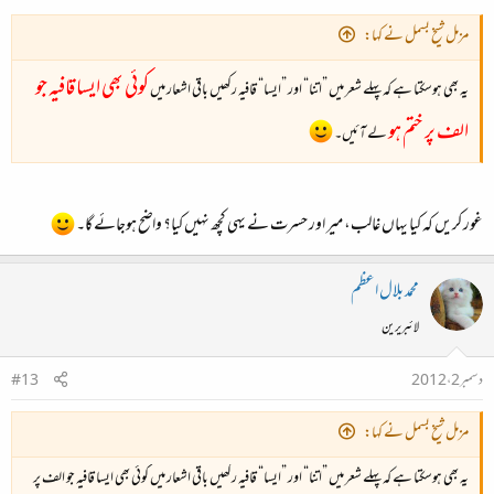
مزمل شیخ بسمل نے کہا:
کوئی بھی ایسا قافیہ جو
یہ بھی ہوسکتا ہے کہ پہلے شعر میں ”اتنا“ اور ”ایسا“ قافیہ رکھیں باقی اشعار میں
الف پر ختم ہو
لے آئیں۔
غور کریں کہ کیا یہاں غالب، میر اور حسرت نے یہی کچھ نہیں کیا؟ واضح ہوجائے گا۔
محمد بلال اعظم
لائبریرین
دسمبر 2، 2012
#13
مزمل شیخ بسمل نے کہا:
یہ بھی ہوسکتا ہے کہ پہلے شعر میں ”اتنا“ اور ”ایسا“ قافیہ رکھیں باقی اشعار میں کوئی بھی ایسا قافیہ جو الف پر