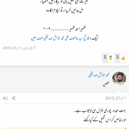
غیرت ہی نہیں باقی تو بیکار ہیں ہتھیار
مل جائیں خریدار تو نیلام لگا دو
ظہیر احمد ظہیر ۔۔۔۔۔۔۔۔۲۰۰۹
ٹیگ:
فاتح
سید عاطف علی
محمد تابش صدیقی
الف عین
آخری تدوین:
دسمبر 27، 2015
5
5
محمد تابش صدیقی
محفلین
دسمبر 27، 2015
#2
بہت عمدہ، پوری غزل ہی لاجواب ہے۔
اور خاص کر اس تخیل کے کیا کہنے