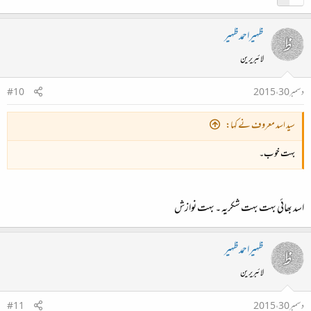
ظہیراحمدظہیر
لائبریرین
دسمبر 30، 2015
#10
سید اسد معروف نے کہا:
بہت خوب۔
اسد بھائی بہت بہت شکریہ ۔ بہت نوازش
ظہیراحمدظہیر
لائبریرین
دسمبر 30، 2015
#11