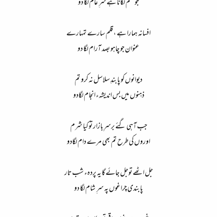
جو حکم لگانا ہے سر ِ عام لگا دو
افسانہ ہمارا ہے ، قلم سارے تمہارے
عنوان جو چاہو بصد آرام لگا دو
دیوانوں کو پابندِ سلاسل نہ کرو تم
ذہنوں میں بس اندیشہء انجام لگادو
جب آہی گئے برسرِ بازار تو کیا شرم
اوروں کی طرح تم بھی مرے دام لگادو
جل اٹھے توجل جائے گا یہ پردہء شب تار
پابندی چراغوں پہ سر ِ شام لگا دو