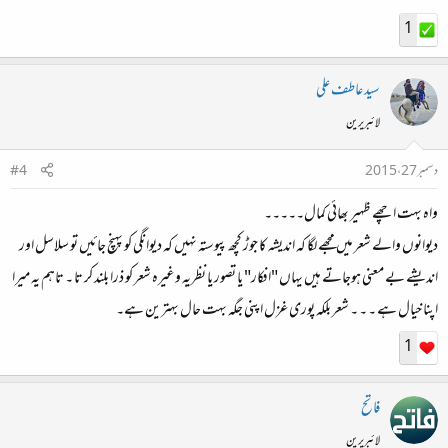
1
سید عاطف علی
لائبریرین
دسمبر 27، 2015
#4
واہ بہت اچھے ظہیر بھائی کمال۔۔۔۔۔
دیوانوں والے شعر میں مجھے لگا کہ اندیشہ کا جوڑ کچھ پیوستہ نہیں کہ دیوانگی کو پہنچ جائیں تو سلاسل اور
اندیشے بے معنی ہوجاتے ہیں یہاں "افکار" یا تصور یا نظریہ وغیرہ شعر کو ذرا بلند کر تا ۔ تاہم یہ میرا
اپنا خیال ہے ۔ ۔ ۔ شعر بلکہ پوری غزل اپنی جگہ بہت حال بہترین ہے۔
1
فاتح
لائبریرین