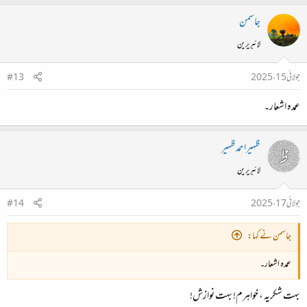
جاسمن
لائبریرین
جولائی 15، 2025
#13
عمدہ اشعار۔
ظہیراحمدظہیر
لائبریرین
جولائی 17، 2025
#14
جاسمن نے کہا:
عمدہ اشعار۔
بہت شکریہ ، خواہرم! بہت نوازش!