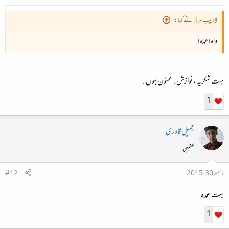
لاریب مرزا نے کہا:
واہ! عمدہ!
بہت شکریہ ، نوازش۔ ممنون ہوں ۔
1
جمیل قادری
محفلین
دسمبر 30، 2015
#12
بہت عمدہ
1