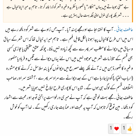
بے معنی ہوجاتے ہیں یہاں "افکار" یا تصور یا نظریہ وغیرہ شعر کو ذرا بلند کر تا ۔ تاہم یہ میرا اپنا خیال ہے
۔ ۔ ۔ شعر بلکہ پوری غزل اپنی جگہ بہت حال بہترین ہے۔
عاطف بھائی ۔
آپ کا نکتہ بجا ہے اور مجھے پسند آیا۔ آپ جس زاویے سے شعر کو دیکھ رہے ہیں
اس میں اس طرح کا خیال پیدا ہونا بالکل قابلِ فہم ہے۔ تاہم میرا یہ خیال تھا کہ اس شعرکے سیاق
و سباق میں دیوانے کا مطلب سرپھرے سے کچھ زیادہ نہیں بنتا۔ چونکہ عشقِ حقیقی یا مجازی کسی
بھی قسم کے تلازمات شعر میں موجود نہیں ہیں اس لئے یہاں دیوانے سے قیس و فرہاد یا منصور
وغیرہ کا تصور ذہن میں نہ آئے بلکہ پہلے مصرع میں دیوانوں کو پابندِ سلاسل نہ کرنے کا جو مشورہ
(ارباب اختیار) کو دیا جارہا ہے اس کے بعد دیوانے سے مراد سرپھرے ، آشفتہ سر اور صاحبِ
اختلاف قسم کے لوگ ہی ہوں گے۔ شاید اس کا پوری طرح ابلاغ نہیں ہوپایا شعر میں۔
عاطف بھائی ۔ مجھے بہت خوشی ہے کہ آپ نے میری درخواست پر اتنی توجہ اور محبت سے اشعار
کو دیکھا ۔ مین توقع کرتاہوں کہ آپ یہ محبت اور عنایت جاری رکھیں گے ۔ خدا آپ کو خوش
رکھے۔
1
1