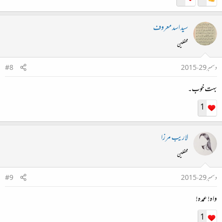
سید اسد معروف
محفلین
دسمبر 29، 2015
#8
بہت خوب۔
1
لاریب مرزا
محفلین
دسمبر 29، 2015
#9
واہ! عمدہ!
1