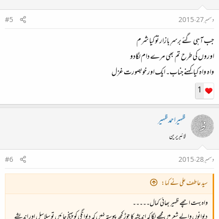
دسمبر 27، 2015
#5
جب آہی گئے برسرِ بازار تو کیا شرم
اوروں کی طرح تم بھی مرے دام لگادو
واہ واہ کیاکہنے جناب۔ ایک اور خوبصورت غزل
1
ظہیراحمدظہیر
لائبریرین
دسمبر 28، 2015
#6
سید عاطف علی نے کہا:
واہ بہت اچھے ظہیر بھائی کمال۔۔۔۔۔
دیوانوں والے شعر میں مجھے لگا کہ اندیشہ کا جوڑ کچھ پیوستہ نہیں کہ دیوانگی کو پہنچ جائیں تو سلاسل اور اندیشے