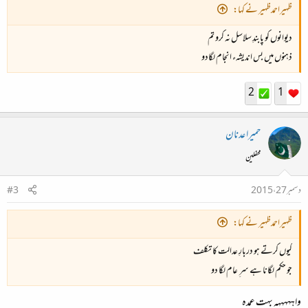
ظہیراحمدظہیر نے کہا:
دیوانوں کو پابندِ سلاسل نہ کرو تم
ذہنوں میں بس اندیشہء انجام لگادو
2
1
حمیرا عدنان
محفلین
دسمبر 27، 2015
#3
ظہیراحمدظہیر نے کہا:
کیوں کرتے ہو دربارِ عدالت کا تکلف
جو حکم لگانا ہے سر ِ عام لگا دو
واہہہہہہ بہت عمدہ