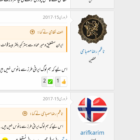
خطاطی کے فانٹس چوری کرنے کی کیا ضرورت ہ
معطل
فروری 15، 2017
الف نظامی نے کہا:
ایران نستعلیق و میر عماد سے بہتر کیریکٹر بیسڈ فونٹ م
ناظم رضا مصباحی
محفلین
اس لیے کہ ہم لوگ ایرانی طرز سے مانوس نہیں ہی
2
1
فروری 15، 2017
ناظم رضا مصباحی نے کہا:
اس لیے کہ ہم لوگ ایرانی طرز سے مانوس نہیں ہیں.
arifkarim