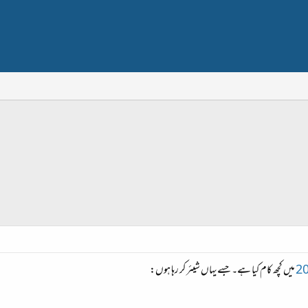
میں کچھ کام کیا ہے۔ جسےیہاں شیئر کر رہا ہوں: