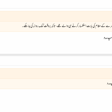
اصرے کے مقام کی بابت استفسار کرنے ہی والے تھے، تا کہ بروقت کمک روانہ کی جا سکے۔
مپ مدد
 مدد