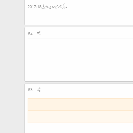
مدیر کی آخری تدوین:
اپریل 18، 2017
#2
#3