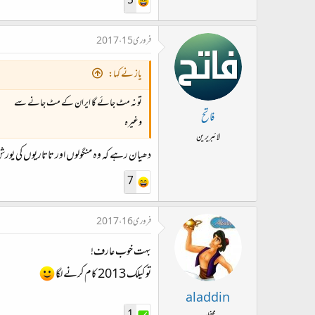
5
فروری 15، 2017
یاز نے کہا:
تو نہ مٹ جائے گا ایران کے مٹ جانے سے
فاتح
وغیرہ
لائبریرین
دھیان رہے کہ وہ منگولوں اور تاتاریوں کی یورش
7
فروری 16، 2017
بہت خوب عارف!
تو کیلک 2013 کام کرنے لگا
aladdin