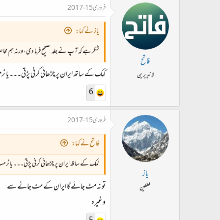
فروری 15، 2017
یاز نے کہا:
شکر ہے کہ آپ نے جلد تصحیح فرما دی، ورنہ ہم مح
فاتح
کمک کے ساتھ ایران پر چڑھائی کرنی پڑتی۔۔۔ یا ٹر
لائبریرین
6
فروری 15، 2017
فاتح نے کہا:
کمک کے ساتھ ایران پر چڑھائی کرنی پڑتی۔۔۔ یا ٹرمپ
یاز
تو نہ مٹ جائے گا ایران کے مٹ جانے سے
محفلین
وغیرہ