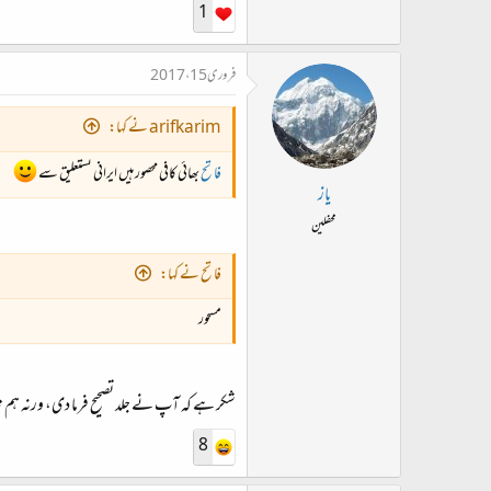
1
فروری 15، 2017
arifkarim نے کہا:
فاتح
بھائی کافی محصور ہیں ایرانی نستعلیق سے
یاز
محفلین
فاتح نے کہا:
مسحور
شکر ہے کہ آپ نے جلد تصحیح فرما دی، ورنہ ہم 
8