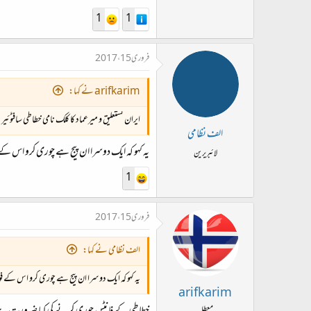
1
1
فروری 15، 2017
arifkarim نے کہا:
ایران نستعلیق و میرعماد کا کلک نامی خطاطی سافٹوئی
الف نظامی
یہ کہو کہ ایک دوسرا ان پیج ہے چوری کرو اس ک
لائبریرین
1
فروری 15، 2017
الف نظامی نے کہا:
یہ کہو کہ ایک دوسرا ان پیج ہے چوری کرو اس کے 
arifkarim