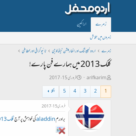
زمرے
اراکین
زمروں میں تلاش
زمرے
اردو کمپیوٹنگ اور انفارمیشن ٹیکنالوجی
ٹائپو گرافی اور خطاطی
کلک 2013 میں ہمارے فن پارے!
ص
ت
arifkarim
فروری 15، 2017
ا
ا
1
2
3
4
5
اگلا
ح
ر
ب
ی
فروری 15، 2017
ل
خ
برادرم
aladdin
کی خواہش پر آج
کلک 2013
ڑ
ا
ی
ب