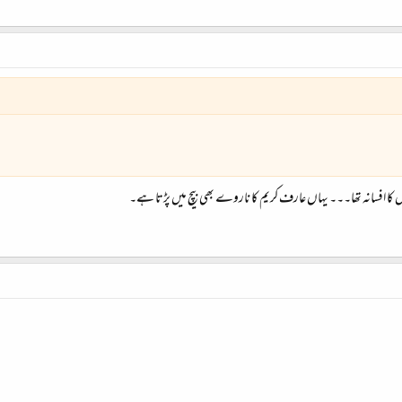
 کا افسانہ تھا۔۔۔ یہاں عارف کریم کا ناروے بھی بیچ میں پڑتا ہے۔