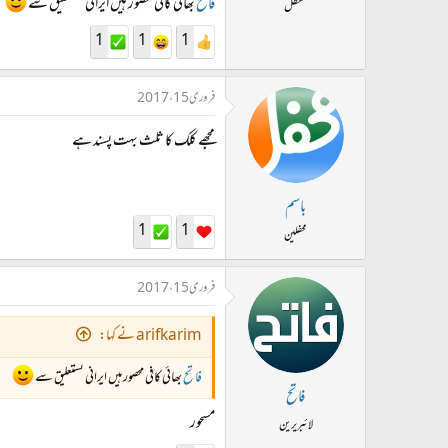
فاتح
بھائی کافی محصور ہیں ایرانی نستعلیق سے
معطل
1
1
1
فروری 15، 2017
مجھے کلک کا ثلث بہت پسند ہے
باسم
1
1
محفلین
فروری 15، 2017
arifkarim نے کہا:
فاتح
بھائی کافی محصور ہیں ایرانی نستعلیق سے
فاتح
مسحور
لائبریرین