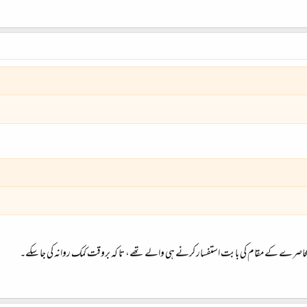
محاصرے کے مقام کی بابت استفسار کرنے ہی والے تھے، تا کہ بروقت کمک روانہ کی جا سکے۔