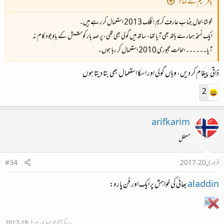
باقرنعیم نے کہا:
خوشا بحال جناب عارف کریم! کلک 2013 استعمال کر رہے ہیں۔
ایک نسخہ ہمارے ہاتھ بھی آیا تھا، ساتھ میں گولی بھی تھی، پر صد بار کوشش کے باوجود کام نہ
آیا۔۔۔۔۔۔ بحالت مجبوری 2010 استعمال کر رہا ہوں۔
ذاتی پیغام کر دیں، وہاں گولی اور اسکا استعمال بھی بتا دیتا ہوں
2
arifkarim
معطل
فروری 20، 2017
#34
aladdin
بھائی کی خواہش پر ایک اور فن پارہ:
مدیر کی آخری تدوین:
اپریل 18، 2017