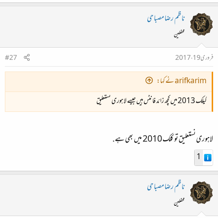
ناظم رضا مصباحی
محفلین
فروری 19، 2017
#27
arifkarim نے کہا:
کیلک 2013 میں کچھ زائد فانٹس ہیں جیسے لاہوری نستعلیق
لاہوری نستعلیق تو کلک 2010 میں بھی ہے.
1
ناظم رضا مصباحی
محفلین