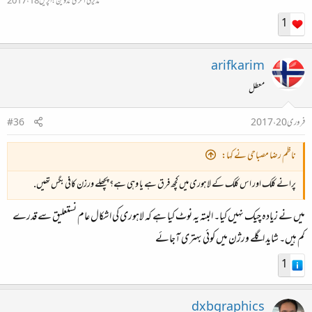
مدیر کی آخری تدوین:
اپریل 18، 2017
1
arifkarim
معطل
فروری 20، 2017
#36
ناظم رضا مصباحی نے کہا:
پرانے کلک اور اس کلک کے لاہوری میں کچھ فرق ہے یا وہی ہے؟ پچھلے ورزن کافی بگس تھیں.
میں نے زیادہ چیک نہیں کیا۔ البتہ یہ نوٹ کیا ہے کہ لاہوری کی اشکال عام نستعلیق سے قدرے
کم ہیں۔ شاید اگلے ورژن میں کوئی بہتری آجائے
1
dxbgraphics