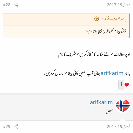
فروری 19، 2017
#28
یاسر لطیف نے کہا:
ذاتی پیغام کس طرح بھیجا جاتا ہے؟
اوپر مکالمات> نئے مکالمہ کا آغاز کریں> شریک کا نام
یا پھر
arifkarim
بھائی آپ انہیں ذاتی پیغام ارسال کردیں۔
1
arifkarim
معطل
فروری 19، 2017
#29