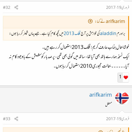
فروری 19، 2017
#32
arifkarim نے کہا:
برادرم
aladdin
کی خواہش پر آج
کلک 2013
میں کچھ کام کیا ہے۔ جسےیہاں شیئر کر رہا ہوں:
خوشا بحال جناب عارف کریم! کلک 2013 استعمال کر رہے ہیں۔
ایک نسخہ ہمارے ہاتھ بھی آیا تھا، ساتھ میں گولی بھی تھی، پر صد بار کوشش کے باوجود کام نہ
آیا۔۔۔۔۔۔ بحالت مجبوری 2010 استعمال کر رہا ہوں۔
1
arifkarim
معطل
فروری 19، 2017
#33