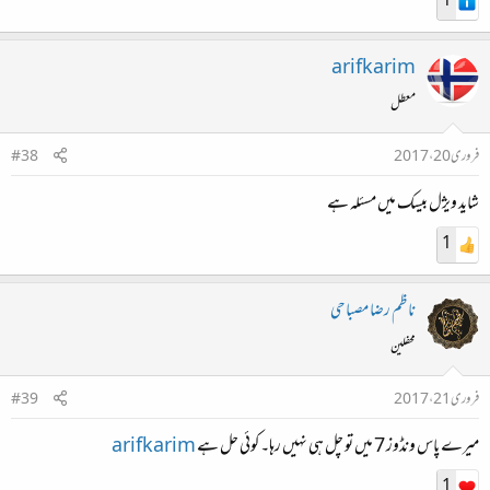
1
arifkarim
معطل
فروری 20، 2017
#38
شاید ویژل بیسک میں مسئلہ ہے
1
ناظم رضا مصباحی
محفلین
فروری 21، 2017
#39
میرے پاس ونڈوز 7 میں تو چل ہی نہیں رہا۔ کوئی حل ہے
arifkarim
1