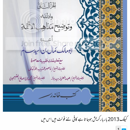
کیلک 2013 بار بار کریش ہوجاتا ہے کافی نئے فونٹ ہیں اس میں