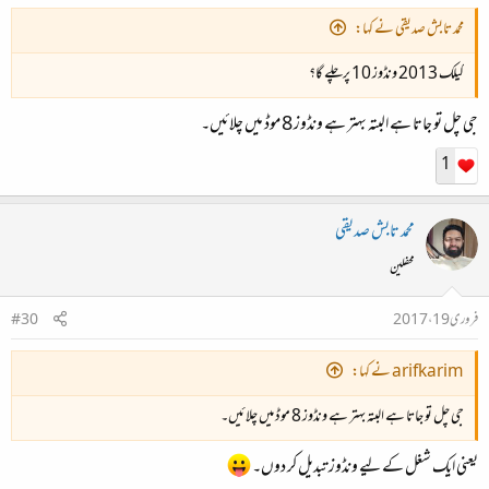
محمد تابش صدیقی نے کہا:
کیلک 2013 ونڈوز 10 پرچلے گا؟
جی چل تو جاتا ہے البتہ بہتر ہے ونڈوز 8 موڈ میں چلائیں۔
1
محمد تابش صدیقی
محفلین
فروری 19، 2017
#30
arifkarim نے کہا:
جی چل تو جاتا ہے البتہ بہتر ہے ونڈوز 8 موڈ میں چلائیں۔
یعنی ایک شغل کے لیے ونڈوز تبدیل کر دوں۔