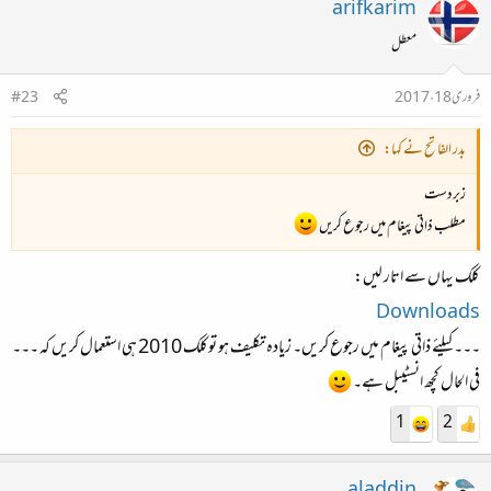
arifkarim
معطل
فروری 18، 2017
#23
بدر الفاتح نے کہا:
زبردست
مطلب ذاتی پیغام میں رجوع کریں
کلک یہاں سے اتار لیں:
Downloads
۔۔۔ کیلئے ذاتی پیغام میں رجوع کریں۔ زیادہ تکلیف ہو توکلک 2010 ہی استعمال کریں کہ ۔۔۔
فی الحال کچھ انسٹیبل ہے۔
1
2
aladdin