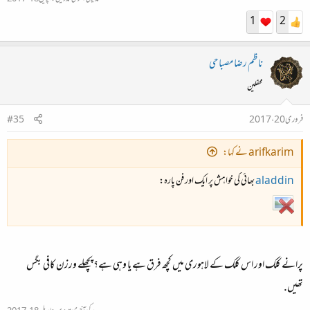
1
2
ناظم رضا مصباحی
محفلین
فروری 20، 2017
#35
arifkarim نے کہا:
aladdin
بھائی کی خواہش پر ایک اور فن پارہ:
پرانے کلک اور اس کلک کے لاہوری میں کچھ فرق ہے یا وہی ہے؟ پچھلے ورزن کافی بگس
تھیں.