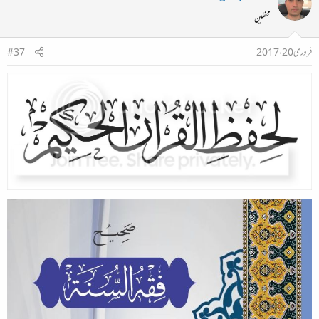
محفلین
فروری 20، 2017
#37