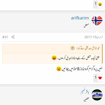
1
arifkarim
معطل
فروری 19، 2017
#31
محمد تابش صدیقی نے کہا:
یعنی ایک شغل کے لیے ونڈوز تبدیل کر دوں۔
نہیں پروگرام کو ونڈوز 8 موڈ میں چلائیں
1
باقرنعیم
محفلین