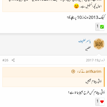
الحال کچھ انسٹیبل ہے۔
کیلک 2013 ونڈوز 10 پرچلے گا؟
1
یاسر لطیف
محفلین
فروری 19، 2017
#26
arifkarim نے کہا:
ذاتی پیغام بھیجیں
ذاتی پیغام کس طرح بھیجا جاتا ہے؟
1