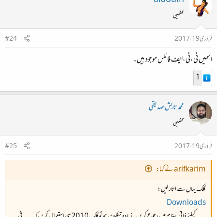
محفلین
فروری 19، 2017
#24
اسمیں ٹی،ٹی،ایف فائلس موجود ہیں۔
1
محمد تابش صدیقی
محفلین
فروری 19، 2017
#25
arifkarim نے کہا:
کلک یہاں سے اتار لیں:
Downloads
۔۔۔ کیلئے ذاتی پیغام میں رجوع کریں۔ زیادہ تکلیف ہو توکلک 2010 ہی استعمال کریں کہ ۔۔۔ فی