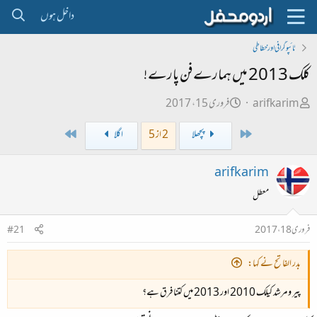
داخل ہوں
ٹائپو گرافی اور خطاطی
کلک 2013 میں ہمارے فن پارے!
ص
ت
arifkarim
فروری 15، 2017
ا
ا
Last
First
پچھلا
2 از 5
اگلا
ح
ر
ب
ی
arifkarim
ل
خ
معطل
ڑ
ا
ی
ب
فروری 18، 2017
#21
ت
د
بدر الفاتح نے کہا:
ا
پیر و مرشد کیلک 2010 اور 2013 میں کتنا فرق ہے؟
ء