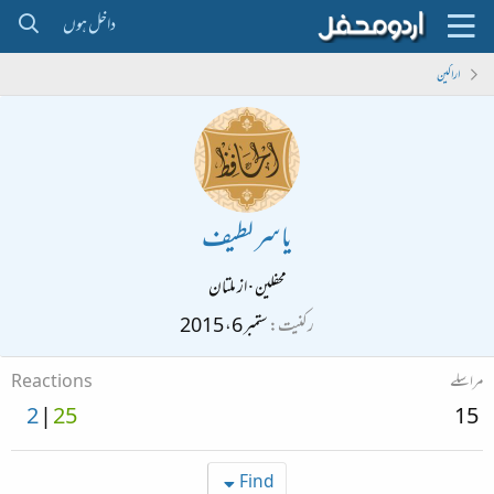
داخل ہوں
اراکین
یاسر لطیف
محفلین
·
از
ملتان
رکنیت
ستمبر 6، 2015
مراسلے
Reactions
2
25
15
Find