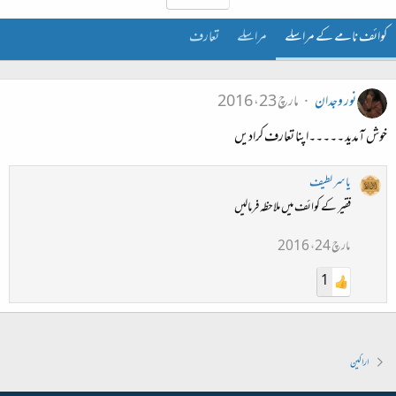
کوائف نامے کے مراسلے
مراسلے
تعارف
نور وجدان
مارچ 23، 2016
خوش آمدید ۔۔۔۔۔اپنا تعارف کرادیں
یاسر لطیف
فقیر کے کوائف میں ملاحظہ فرمالیں
مارچ 24، 2016
1
اراکین