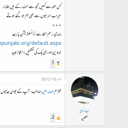
کس منھ سے کہیں تجھ سے سمندر کے ہیں حقدار
سیراب سرابوں سے بھی ہم ہو گئے ہوتے
٭٭٭
ہندی رسم الخط سے ٹرانسلٹریشن بذریعہ
npunjabi.org/default.aspx
تدوین اور ای بک کی تشکیل: اعجاز عبید
1
نومبر 10، 2012
محترم
الف عین
صاحب ،آپ کے جوان جذبوں ، سع
سید زبیر
2
محفلین