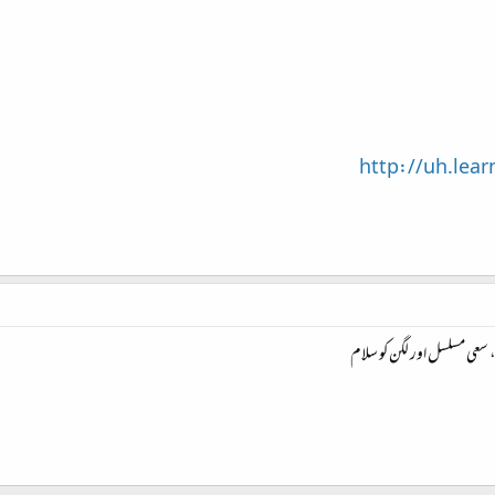
http://uh.lear
ی مسلسل اور لگن کو سلام