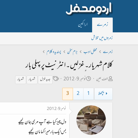
زمرے
اراکین
زمروں میں تلاش
زمرے
محفلِ ادب
بزم سخن
پسندیدہ کلام
کلام شہریار۔ ٍغزلیں۔ انٹر نیٹ پر پہلی بار
ص
ت
ٹ
الف عین
نومبر 9، 2012
جدید غزل
شہر یار
شہریار
ا
ا
ی
پچھلا
1
2
3
ح
ر
گ
ب
ی
نومبر 9، 2012
ل
خ
دل چیز کیا ہے آپ مری جان لیجیے
ڑ
ا
ی
ب
بس ایک بار میرا کہا مان لیجیے