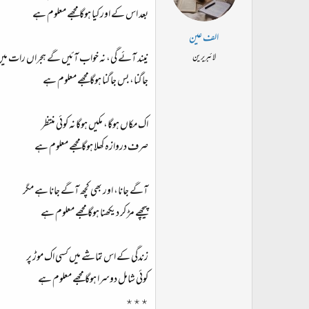
بعد اس کے اور کیا ہوگا مجھے معلوم ہے
الف عین
نیند آئے گی، نہ خواب آئیں گے ہجراں رات می
لائبریرین
جاگنا، بس جاگنا ہوگا مجھے معلوم ہے
اک مکاں ہوگا، مکیں ہوگا نہ کوئی منتظر
صرف دروازہ کھلا ہوگا مجھے معلوم ہے
آگے جانا، اور بھی کچھ آگے جانا ہے مگر
پیچھے مڑ کر دیکھنا ہوگا مجھے معلوم ہے
زندگی کے اس تماشے میں کسی اک موڑ پر
کوئی شامل دوسرا ہوگا مجھے معلوم ہے
٭٭٭