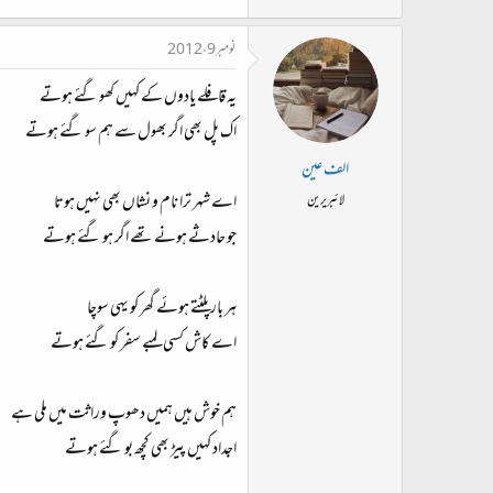
نومبر 9، 2012
یہ قافلے یادوں کے کہیں کھو گئے ہوتے
اک پل بھی اگر بھول سے ہم سو گئے ہوتے
الف عین
اے شہر ترا نام و نشاں بھی نہیں ہوتا
لائبریرین
جو حادثے ہونے تھے اگر ہو گئے ہوتے
ہر بار پلٹتے ہوئے گھر کو یہی سوچا
اے کاش کسی لمبے سفر کو گئے ہوتے
ہم خوش ہیں ہمیں دھوپ وراثت میں ملی ہے
اجداد کہیں پیڑ بھی کچھ بو گئے ہوتے