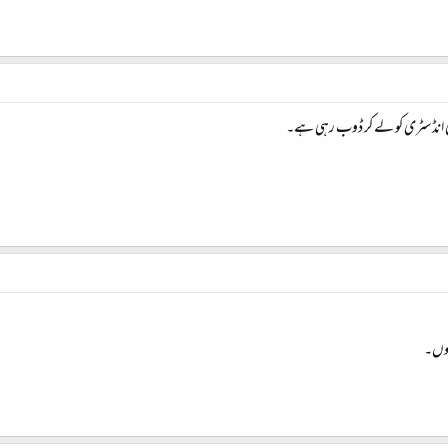
ی انڈسٹری کو لے کر ڈوب رہی ہے۔
ہوں۔