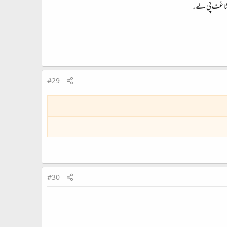
ی غٹاغٹ پی لے۔
#29
#30