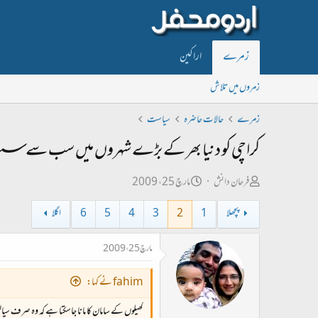
زمرے
اراکین
زمروں میں تلاش
زمرے
حالات حاضرہ
سیاست
کراچی کو دنیا بھر کے بڑے شہروں میں سب سے سست
ص
ت
فرحان دانش
مارچ 25، 2009
ا
ا
پچھلا
1
2
3
4
5
6
اگلا
ح
ر
ب
ی
مارچ 25، 2009
ل
خ
ڑ
ا
fahim نے کہا:
ی
ب
کھیلوں کے سامان کا مانا جاسکتا ہے کہ وہ صرف سیال