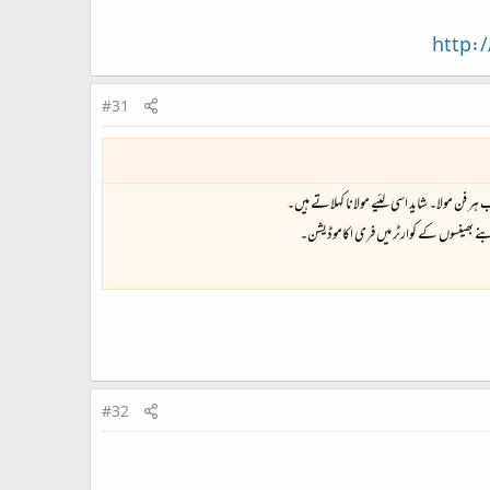
http:
#31
بنے بھینسوں کے کوارٹر میں فری اکاموڈیشن۔
#32