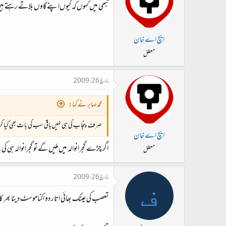
تبھی میں کہوں‌کہ کیوں‌اپنے گاوں بلاتے رہتے ہ
ایچ اے خان
معطل
مارچ 26، 2009
محمدصابر نے کہا:
صرف پنجاب کی ہی نہیں‌باقی سب کی بات بھی کیا
ایچ اے خان
اگر چڑے گجرانوالہ میں‌ملیں گے تو گجرانوالہ ہی 
معطل
مارچ 26، 2009
ف
تعصب کی عینک بھائی اتار دو اکناموسٹ دینا بھر ک