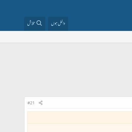
داخل ہوں
تلاش
#21