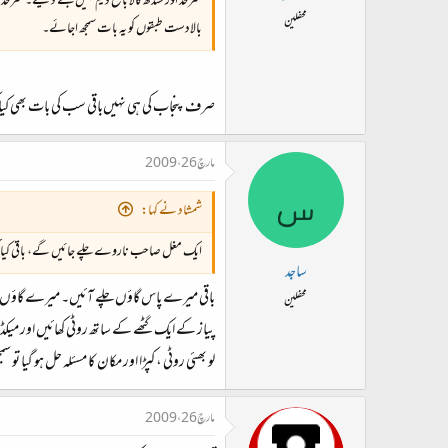
سرحد اور سندھ کالا باغ ڈیم نہیں‌بننے دیتے۔ سرحد
محفلین
بالادست طبقوں کو یہ بات سمجھ اجائے۔
صرف پنجاب کی ہی نہیں‌باقی سب کی بات بھی ک
مارچ 26، 2009
س
شمشاد نے کہا:
ایک مغل صاحب ناروے چلے جائیں گے، باقی کیا 
ساجد
باقی میرے پاس گاؤں چلے آئیں۔ میرے گاؤں میں ایسا انصاف ہے کہ آلو او
محفلین
پیاز کے ایک گٹھے کے ساتھ روٹی کھائیں اور میکڈ
لو بھئی روٹی ، کپڑا اور مکان کا مسئلہ حل ہو گیا ت
مارچ 26، 2009