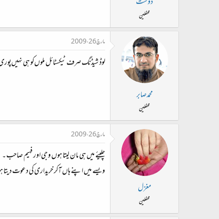
دوست
محفلین
مارچ 26، 2009
لوڈ شیڈنگ صرف ٹیکسٹائل ملوں‌کو ہی نہیں‌پور
محمدصابر
محفلین
مارچ 26، 2009
چلیئے میں ہی مان لیتا ہوں وجی اور فہیم صاحب ۔
ویسے میں اپنے ہاں آکر خریداری کی دعوت دیتا 
مغزل
محفلین