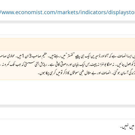
//www.economist.com/markets/indicators/displaysto
سپرین ایک ہی پیپے ”کنستر“ میں رہتے ہیں۔ حکیم صاحب 3 ان 1 ہیں۔ مولوی صاحب ہر فن مولا۔ شاید اسی لئیے مولانا کہلاتے ہیں۔
ڈ کو بھول جائیں۔ نہ مہنگا بوننزا نہ چیف بس ایک بنیان اور دھوتی کافی ہے۔ رہایش اتنی سستی کہ جب تک کمرہ نہ 
مجھو زندگی آسان ہو گئی۔ انصاف اور بے مثال طبی سہولتوں کا ذکر تو میں کر ہی چکا ہوں۔
 میں نہیں۔