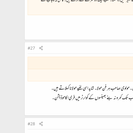
لوچستان کے بغیر نہیں‌رہ سکتا۔ سب ایک دوسرے سے جڑے ہیں۔ کاش کہ پنجاب کے
#27
ہ جب تک کمرہ نہ بنے بھینسوں کے کوارٹر میں فری اکاموڈیشن۔
#28