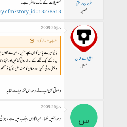
تفصیلات کے لنک حا ضر ہے۔
فرحان دانش
ry.cfm?story_id=13278513
محفلین
مارچ 26، 2009
*ساجد* نے کہا:
باقی میرے پاس گاؤں چلے آئیں۔ میرے گاؤں میں ایسا انصاف ہے کہ آلو اور ڈ
ایچ اے خان
پیاز کے ایک گٹھے کے ساتھ روٹی کھائیں اور میکڈونل
معطل
لو بھئی روٹی ، کپڑا اور مکان کا مسئلہ حل ہو گیا تو س
دھوتی بھی اپ نے رسما ہی لکھ دیا ہے شاید
مارچ 26، 2009
س
رسماً نہیں لکھا۔ میرا گاؤں پنجاب میں ہے ، ہوائی