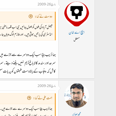
مارچ 26، 2009
دوست نے کہا:
فیصل آباد کی ملوں کو بھول جائیں جی اب قصہ ماضی بن 
ایچ اے خان
انڈسٹری کی باتیں ہوتی ہیں۔ اور ملازم لوگ وہاں
معطل
جہانزیب بیٹا سب ایک دوسرے سے جڑے ہیں
سرحد اور سندھ کالا باغ ڈیم نہیں‌بننے دیتے۔ س
کاش کہ پنجاب کے بالادست طبقوں کو یہ بات سم
مارچ 26، 2009
ہمت علی نے کہا:
جہانزیب بیٹا سب ایک دوسرے سے جڑے ہیں۔
محمدصابر