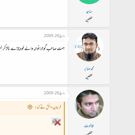
ساجد
محفلین
مارچ 26، 2009
ہمت صاحب گوجرانوالہ والے خود چڑے پکڑ کر ن
محمدصابر
محفلین
مارچ 26، 2009
فرحان دانش نے کہا:
طالوت
محفلین