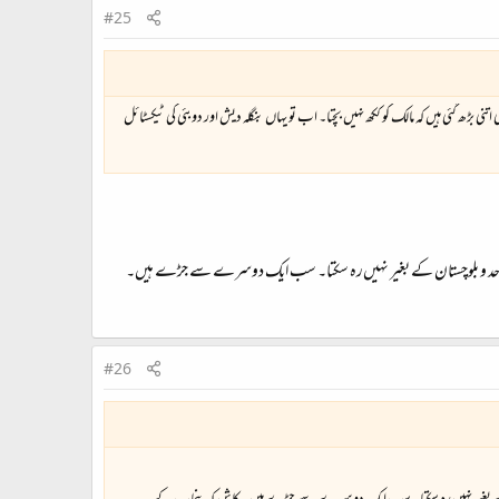
#25
نی بڑھ گئی ہیں کہ مالک کو ککھ نہیں بچتا۔ اب تو یہاں بنگلہ دیش اور دوبئی کی ٹیکسٹائل
 سندھ سرحد و بلوچستان کے بغیر نہیں‌رہ سکتا۔ سب ایک دوسرے سے جڑے ہیں۔
#26