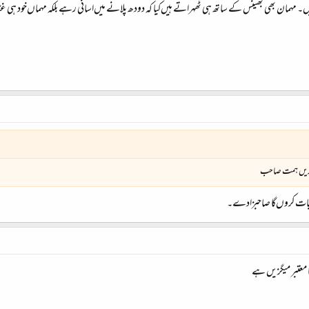
یں۔ مہمان بھی بھینس کے ساتھ ہی ٹھہراتے ہیں‌کیا کہ دودھ پلانے میں‌اسانی رہے بلکہ مہماں‌خود ہ
 کریں ہمت صاحب
کی بات کروں‌گا صاحبزادے۔
ا معتبر میگزیں ہے