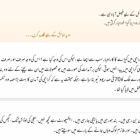
کسٹائل کے لیے فیصل آباد ہی ہے۔
ہ اپنا کپڑا خود تیار کرتی ہیں۔
مزید نمائش کے لیے کلک کریں۔۔۔
 آتا ہے
ر بھی کام شروع کررکھا تھا کہ وہ اپنا کپاس خود اگائیں گے۔
کہ کراچی میں‌کپڑے کا کاراوبار سب سے اچھا ہے، لیکن اس کی وجہ کیا ہے؟ اس کی وجہ صرف اور صرف بندر
بھی کراچی میں‌پیدا نہیں‌ ہوتی، لیکن برآمدات کی صورت میں‌ جو محصولات ہیں‌ان سے پچنے کے لئے وہ 
اب ان کا یہ مطلب کہاں‌سے نکلتا ہے کہ کراچی پورے ملک کا 70 فی صد ریوونیو بنا رہا ہے، جبکہ حیقت یہ ہے کہ کراچی 
 میں‌لایا گیا تھا ۔
بن رہی ہیں۔ بند ہورہی ہیں یا بیچی جارہی ہیں۔ ایکسپورٹ ہے کچھ نہیں، بجلی کی لوڈ شیڈنگ، گیس کی بند
وتی ہیں۔ اور ملازم لوگ وہاں جانے کے بارے میں سوچتے ہیں۔