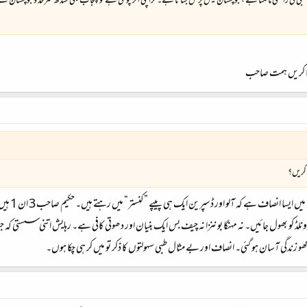
 بجلی کی رائلٹی مانگتا ہے ، بلوچستان گیس پر حق جتاتا ہے۔ کراچی اگر چونگی ہے تو پنجاب بھی سندھ سرحد و ب
یا کریں ہمت صاحب
کریں؟
ر ڈسپرین ایک ہی پیپے ”کنستر“ میں رہتے ہیں۔ حکیم صاحب 3 ان 1 ہیں۔ مولوی صاحب ہر فن مولا۔ شاید اسی لئیے مولانا کہلاتے ہیں۔
ونلڈ کو بھول جائیں۔ نہ مہنگا بوننزا نہ چیف بس ایک بنیان اور دھوتی کافی ہے۔ رہایش اتنی سستی ک
و سمجھو زندگی آسان ہو گئی۔ انصاف اور بے مثال طبی سہولتوں کا ذکر تو میں کر ہی چکا ہوں۔