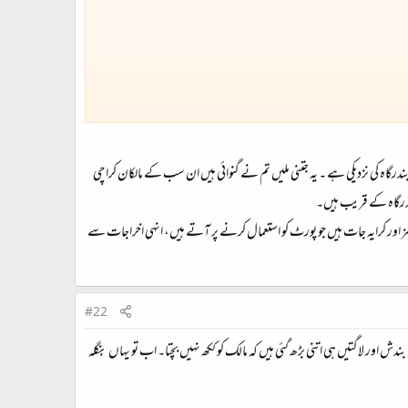
گاہ کی نزدیکی ہے ۔ یہ جتنی ملیں‌ تم نے گنوائی ہیں‌ ان سب کے مالکان کراچی
بندرگاہ کے قریب ہیں‌۔
کی آمدن کا بہت بڑا حصہ وہ ٹٰکسز اور کرایہ جات ہیں‌ جو پورٹ‌ کو استعمال کرنے پر آتے ہیں‌، انہی اخراجات سے
#22
ش اور لاگتیں ہی اتنی بڑھ گئی ہیں کہ مالک کو ککھ نہیں بچتا۔ اب تو یہاں بنگلہ