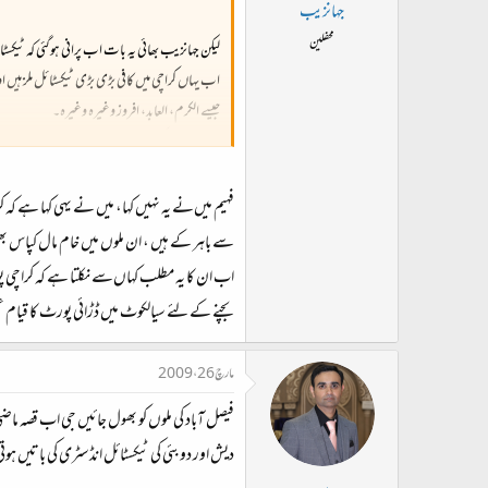
ت
جہانزیب
د
محفلین
لیکن جہانزیب بھائی یہ بات اب پرانی ہوگئی کہ ٹی
ا
اب یہاں کراچی میں کافی بڑی بڑی ٹیکسٹائل ملز ہیں اور و
ء
جیسے الکرم، العابد، افروز وغیرہ وغیرہ۔
اب یہ مت کہیے گا کہ اس کے لیے کپاس کہاں سے
ویسے افروز ٹیکسٹائل والوں نے تو شاید اس منصوبے پ
فہیم میں‌نے یہ نہیں‌ کہا، میں‌ نے یہی کہا ہے 
سے باہر کے ہیں‌ ، ان ملوں‌ میں‌ خام مال کپاس 
بچنے کے لئے سیالکوٹ‌ میں‌ ڈڑائی پورٹ‌ کا قیام عمل
مارچ 26، 2009
فیصل آباد کی ملوں کو بھول جائیں جی اب قصہ ماضی 
دیش اور دوبئی کی ٹیکسٹائل انڈسٹری کی باتیں ہ