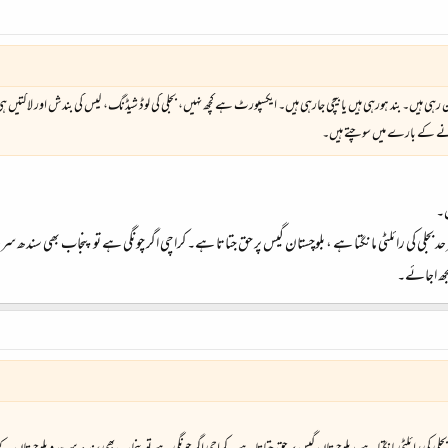
رہی ہیں۔ بند ہورہی ہیں یا بیچی جارہی ہیں۔ ایکسپورٹ ہے کچھ نہیں، بجلی کی لوڈ شیڈنگ، گیس کی بندش اور لاگتیں ہی ات
 جانے کے بارے میں سوچتے ہیں۔
۔
رحد بجلی کی رائلٹی مانگتا ہے ، بلوچستان گیس پر حق جتاتا ہے۔ کراچی اگر چونگی ہے تو پنجاب بھی
جھ اجائے۔