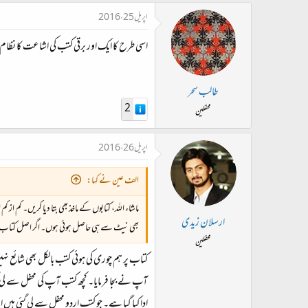
اپریل 25، 2016
اسی طرح کا ایک اور برقی کتب کی اشاعت کا نظام
طالب سحر
2
محفلین
اپریل 26، 2016
الف عین نے کہا:
ماشاء اللہ، کتابوں کے ماخذ بھی بتا دیا کریں۔ کم 
ارسلان زیدی
بھی نیٹ سے ہی حاصل ہوئی ہوں۔ اگر اصل کتاب ت
محفلین
کتاب پر ہم چوری کی ہوئی کتب بالکل بھی شائع ن
آپ نے بجا فرمایا۔ کچھ کتب آپ کی محفل سے لی گئی
ادا کیا گیا ہے۔ جو کتب اردو محفل سے لی گئی ہیں