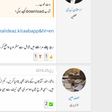
بہت خوب . . .
ارسلان زیدی
کتاب download کیسے ہوگی ؟
محفلین
dealideaz.kitaabapp&hl=en
ربط پہلے مراسلے میں شامل ہے مگر مزید واضح ک
1
1
اپریل 25، 2016
ماشاء اللہ، کتابوں کے ماخذ بھی بتا دیا کریں۔ 
ہیں۔ اسی طرح شاید دوسری بھی نیٹ سے ہی حاص
الف عین
2
لائبریرین