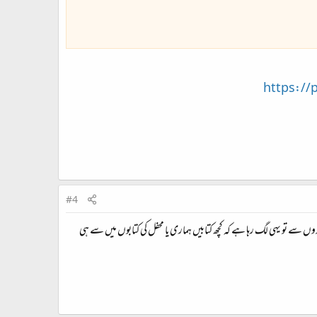
https://
#4
وں سے تو یہی لگ رہا ہے کہ کچھ کتابیں ہماری یا محفل کی کتابوں میں سے ہی