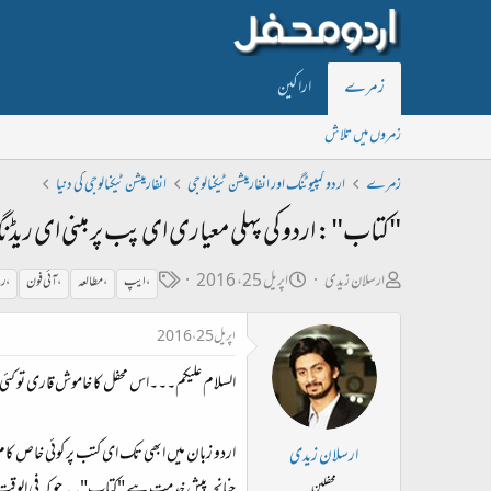
زمرے
اراکین
زمروں میں تلاش
زمرے
اردو کمپیوٹنگ اور انفارمیشن ٹیکنالوجی
انفارمیشن ٹیکنالوجی کی دنیا
"کتاب": اردو کی پہلی معیاری ای پب پر مبنی ای ری
ص
ت
ٹ
ارسلان زیدی
اپریل 25، 2016
، ایپ
، مطالعہ
،آئی فون
،ری
ا
ا
ی
اپریل 25، 2016
ح
ر
گ
ب
ی
السلام علیکم۔۔۔اس محفل کا خاموش قاری تو کئ
ل
خ
ڑ
ا
اردو زبان میں ابھی تک ای کتب پر کوئی خاص کام 
ارسلان زیدی
ی
ب
چنانچہ پیشِ خدمت ہے "کتاب"۔۔جو کہ فی الوقت ا
محفلین