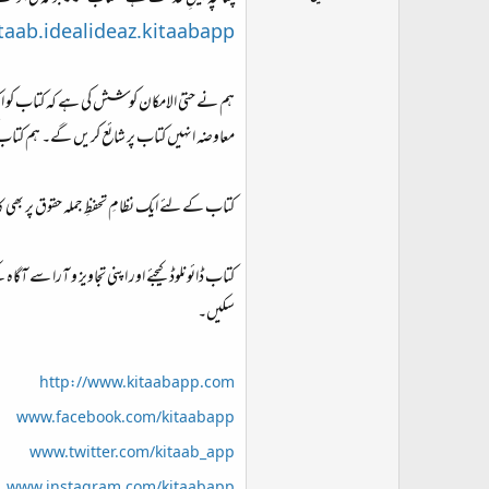
ت
taab.idealideaz.kitaabapp
د
ا
ء
ہم نے حتیٰ الامکان کوشش کی ہے کہ کتاب کو ای
معاوضہ انہیں کتاب پر شائع کریں گے۔ ہم کتاب کی
کتاب کے لئے ایک نظامِ تحفظِ جملہ حقوق پر بھی ک
کتاب ڈائونلوڈ کیجئے اور اپنی تجاویز و آرا سے آگ
سکیں۔
http://www.kitaabapp.com
www.facebook.com/kitaabapp
www.twitter.com/kitaab_app