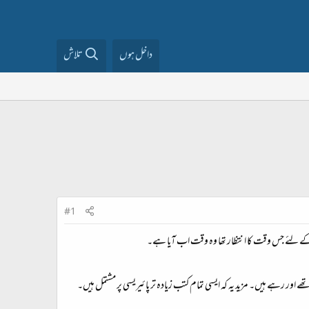
داخل ہوں
تلاش
#1
کے لئے جس وقت کا انتظار تھا وہ وقت اب آیا ہے۔
اور رہے ہیں۔ مزید یہ کہ ایسی تمام کتب زیادہ تر پائیریسی پر مشتمل ہیں۔