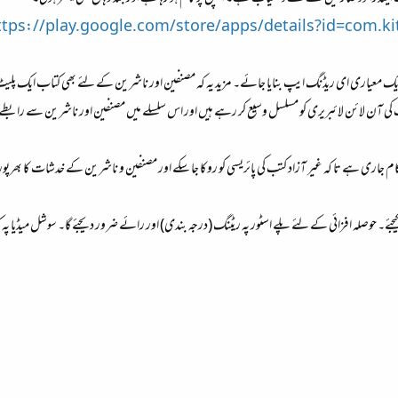
ttps://play.google.com/store/apps/details?id=com.ki
ک معیاری ای ریڈنگ ایپ بنایا جائے۔ مزید یہ کہ مصنفین اور ناشرین کے لئے بھی کتاب ایک پلیٹ 
 آن لائن لائبریری کو مسلسل وسیع کر رہے ہیں اور اس سلسلے میں مصنفین اور ناشرین سے رابطے میں ہی
ام جاری ہے تا کہ غیر آزاد کتب کی پائریسی کو روکا جا سکے اور مصنفین و ناشرین کے خدشات کا بھرپور ا
اہ کیجئے۔ حوصلہ افزائی کے لئے پلے اسٹور پہ ریٹنگ (درجہ بندی) اور رائے ضرور دیجئے گا۔ سوشل میڈیا 