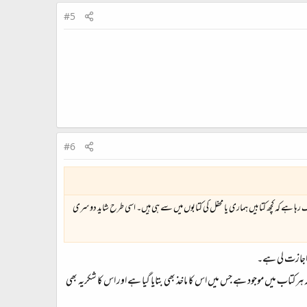
#5
#6
گ رہا ہے کہ کچھ کتابیں ہماری یا محفل کی کتابوں میں سے ہی ہیں۔ اسی طرح شاید دوسری
ہ اجازت لی ہے۔
ر کتاب میں موجود ہے جس میں اس کا ماخذ بھی بتایا گیا ہے اور اس کا شکریہ بھی