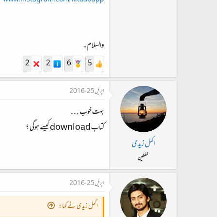
www.instagram.com/kitaabapp
والسلام۔
2
2
6
5
اپریل 25، 2016
بہت خوب . . .
کتاب download کیسے ہوگی ؟
اکمل زیدی
محفلین
اپریل 25، 2016
اکمل زیدی نے کہا: