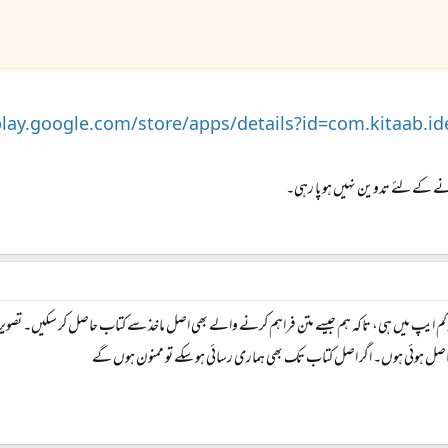
play.google.com/store/apps/details?id=com.kitaab.i
رنے کے لئے تدوین نہیں ہو پا رہی۔
کم از کم ایپ میں ہی، تاکہ ہم جیسے متن فراہم کرنے والے بھی اصل ماخذ سے کتاب حاصل کر سکیں۔ تصویر
ل ہوئی ہوں۔ اگر اصل کتاب تک بھی ہماری رسائی ہو سکے تو ممنون ہوں گے