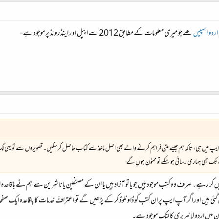
اردو اسپیس
ھے جو میری معلومات کے مطابق 2012 سے ایپل اور اینڈروئڈ پر موجود ہے-
از کم ایپ میں ہی، تاکہ ہم جیسے متن فراہم کرنے والے بھی اصل ماخذ سے کتاب حاصل کر سکیں۔ تصویروں سے تو یہی ل
ک بھی ہماری رسائی ہو سکے تو ممنون ہوں گے
ہیں کر رہے۔ صرف وہ کتب موجود ہیں جو یا تو آزاد ہیں یا ان کے مصنفین یا ناشرین سے ہم نے باقاعد
 ہیں اور اگر آپ ایپ پر ان کتب کو ڈاونلوڈ کر کے پڑھیں گے تو اعترافَ خدمات کا باقاعدہ ایک صفحہ ہ
 ان میں اردو لائبریری کا لنک موجود ہے۔