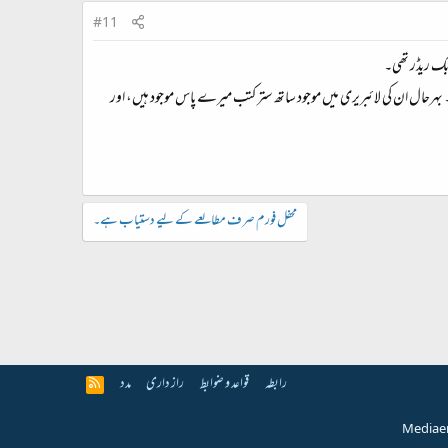
#11
 بک ریڈر تھی۔
۔ بہرحال ان کی لائبریری میں موجود ساتھ ستر کتب میرے پاس موجود ہیں، اور
محفل فورم صرف مطالعے کے لیے دستیاب ہے۔
رابطہ
قواعد و ضوابط
راز داری
مدد
R
S
S
Media e