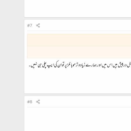
#7
پیش ہیں اس میں اور ہمارے زیادہ تر موبائلز پر تو ان کی ایپ چلی ہی نہیں۔
#8