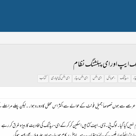
ڈنگ ایپ اور ای پبلشنگ نظام
ڈر
،ریڈنگ
،موبائل
ای بکس
ای بکس ریڈر
ای بکس کی تیاری
کتاب
ی عرصے سے ہوں خصوصاََ جمیل فونٹ کے حوالے سے اکثر اس محفل کا دورہ ہوا۔۔لیکن پہلے مراسلے 
نہیں کیا گیا۔ لوگ پی۔ڈی۔ایف کتابیں اسکین کر کر کے ای-ریڈنگ کی افادیت کا بیڑہ غرق کر رہے تھے 
ینڈرائوڈ صارفین کے لئے دستیاب ہے۔ ایپل پر کام ہو رہا ہے اور جلد وہاں بھی میسر ہوگی۔