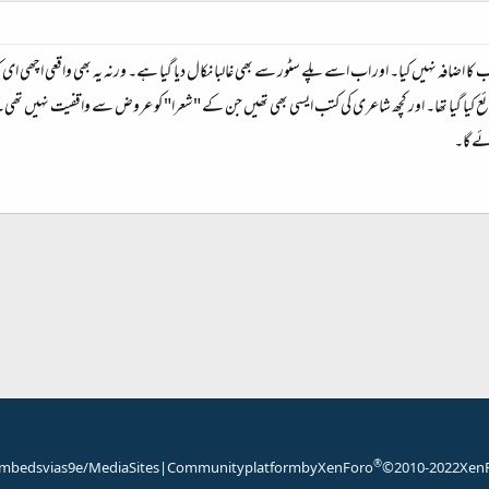
کا اضافہ نہیں کیا۔ اور اب اسے پلے سٹور سے بھی غالبا نکال دیا گیا ہے۔ ورنہ یہ بھی واقعی اچھی ای
 شائع کیا گیا تھا۔ اور کچھ شاعری کی کتب ایسی بھی تھیں جن کے "شعرا" کو عروض سے واقفیت نہیں تھی
ئے گا۔
شامل کریں
®
mbeds via s9e/MediaSites
|
Community platform by XenForo
© 2010-2022 XenF