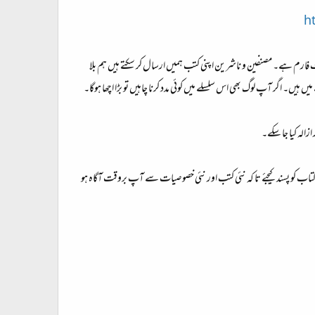
h
فارم ہے۔ مصنفین و ناشرین اپنی کتب ہمیں ارسال کر سکتے ہیں ہم بلا
ں۔ اگر آپ لوگ بھی اس سلسلے میں کوئی مدد کرنا چاہیں تو بڑا اچھا ہوگا۔
زالہ کیا جا سکے۔
پہ کتاب کو پسند کیجئے تا کہ نئی کتب اور نئی خصوصیات سے آپ بروقت آگاہ ہو