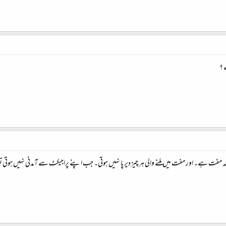
 ؟
 مفت ہے۔ اور مفت میں ملنے والی ہر چیز دیر پا نہیں ہوتی۔ جب اپنے پراجیکٹ سے آمدنی نہیں ہوتی