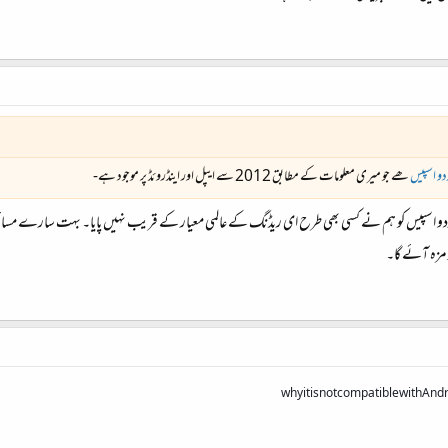
دو اسپیس
ھے جو میری معلومات کے مطابق 2012 سے ایپل اور اینڈروئڈ پر موجود ہے-
دو اسپیس کو ہم نے کسی بھی طرح ای ریڈنگ کے عالمی معیار کے قریب نہیں پایا۔ بہت سارے مسائل در
 مزہ آئے گا۔
why it is not compatible with And