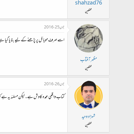
shahzad76
محفلین
جون 25، 2016
اسے صرف موبائل پر پڑھنے کے لیے بنا یا گیا ہے
مظہر آفتاب
محفلین
جون 26، 2016
کتاب واقعی عمدہ کاوش ہے۔ لیکن مسلئہ یہ ہے کہ
شہزاد وحید
محفلین