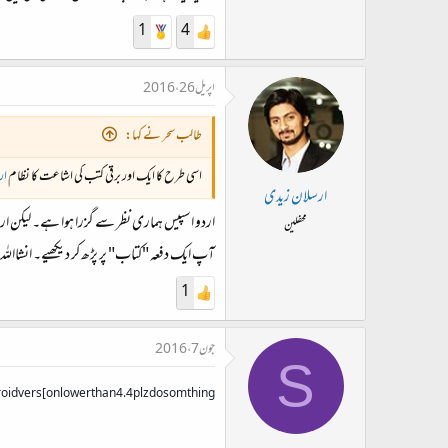
1
4
اپریل 26، 2016
طالب سحر نے کہا:
اسی طرح کا ایک اور برقی کتب کی اشاعت کا نظام
ار
ارسلان زیدی
اردو اسپیس ہماری نظر سے گزرا ہوا ہے۔ لیکن ار
محفلین
آپ ایک دفعہ "کتاب" پر پڑھ کر دیکھیے۔ انشااللہ
1
جون 7، 2016
S
roid vers[on lower than 4.4 plz do somthing