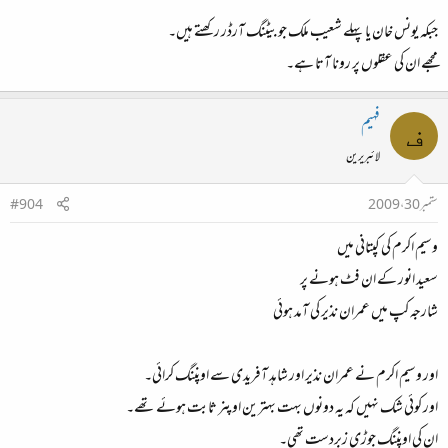
جبکہ یونس خان یا پہلے شعیب ملک جو بیٹنگ آرڈر رکھتے ہیں۔
مجھے ان کی عقلوں پر رونا آتا ہے۔
فہیم
ف
لائبریرین
ستمبر 30، 2009
#904
وسیم اکرم کی کپتانی میں
سعید انور کے ان فٹ ہونے پر
شارجہ کپ میں عمران نذیر کی آمد ہوئی
اور وسیم اکرم نے عمران نذیر اور شاہد آفریدی سے اوپننگ کرائی۔
اور کوئی شک نہیں کہ یہ دونوں بہت بہترین اوپنر ثابت ہوئے تھے۔
ان کی اوپننگ جوڑی زبردست تھی۔