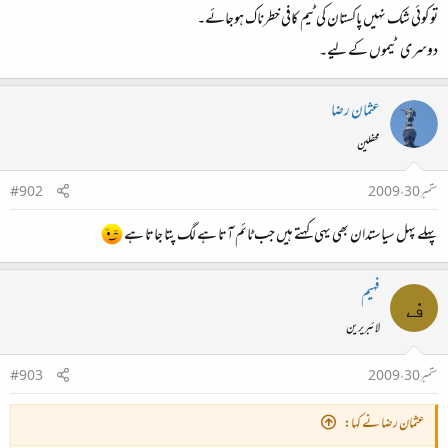
تو کوئی شک نہیں پاکستان کی ٹیم کافی خطرناک ہوجائے۔
دوسری ٹیموں کے لیے۔
عثمان رضا
محفلین
ستمبر 30، 2009
#902
پہلے پہل سیاستدان بھی یہی کہتے ہیں جب ٹائم آتا ہے لگ پتا جاتا ہے
فہیم
ف
لائبریرین
ستمبر 30، 2009
#903
عثمان رضا نے کہا: