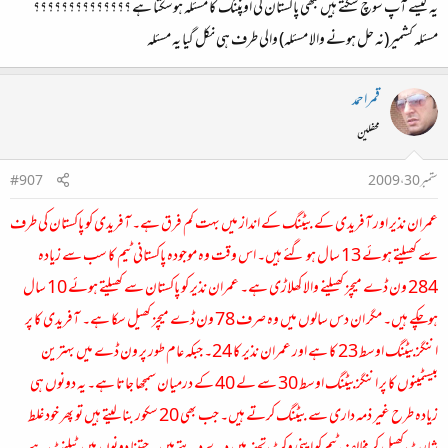
یہ کیسے آپ سوچ سکتے ہیں کبھی پاکستان کی اوپننگ کا مسئلہ ہوسکتا ہے ؟؟؟؟؟؟؟؟؟؟؟؟؟؟
مسئلہ کشمیر(نہ حل ہونے والا مسئلہ) والی طرف ہی نکل گیا یہ مسئلہ
قمراحمد
محفلین
ستمبر 30، 2009
#907
عمران نذیر اور آفریدی کے بیٹنگ کے انداز میں بہت کم فرق ہے۔ آفریدی کو پاکستان کی طرف
سے کھیلتے ہوئے 13 سال ہو گئے ہیں۔ اس وقت وہ موجودہ پاکستانی ٹیم کا سب سے زیادہ
284 ون ڈے میچز کھیلنے والا کھلاڑی ہے۔ عمران نذیر کو پاکستان سے کھیلتے ہوئے 10 سال
ہوچکے ہیں۔ مگر ان دس سالوں میں وہ صرف 78 ون ڈے میچز کھیل سکا ہے۔ آفریدی کا پر
اننگزبیٹنگ اوسط 23 کا ہے اور عمران نذیر کا 24۔ جبکہ عام طور پر ون ڈے میں بہترین
بیسٹمینوں کا پر اننگزبیٹنگ اوسط 30 سے لے 40 کے درمیان سمجھا جاتا ہے۔ یہ دونوں ہی
زیادہ طرح غیر ذمہ داری سے بیٹنگ کرتے ہیں۔ جب بھی 20 سکور بنا لیتے ہیں تو پھر خود غلط