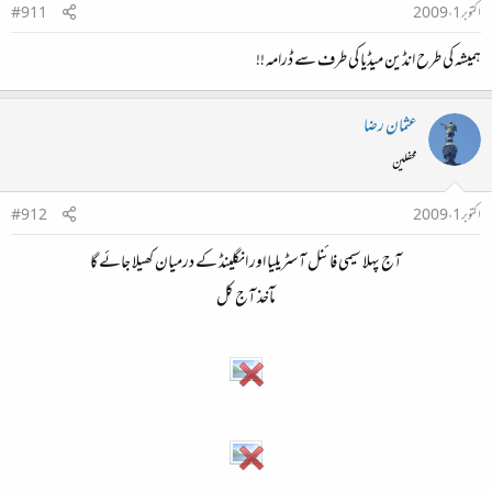
اکتوبر 1، 2009
#911
ہمیشہ کی طرح انڈین میڈیا کی طرف سے ڈرامہ !!
عثمان رضا
محفلین
اکتوبر 1، 2009
#912
آج پہلا سیمی فائنل آسٹریلیا اور انگلینڈ کے درمیان کھیلا جائے گا
مآخذ آج کل