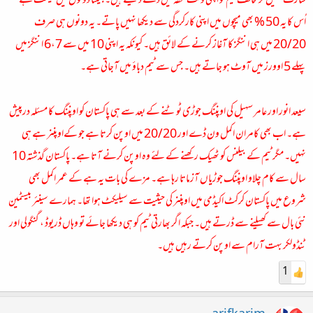
شارٹ کھیل کر مخالف ٹیم کو اپنی وکٹ تحفہ میں دے دیتے ہیں۔ جیتنا دونوں میں ٹیلنٹ ہے
اُس کا یہ 50 % بھی میچوں میں اپنی کارکردگی سے دیکھا نہیں پاتے۔ یہ دونوں ہی صرف
20/20 میں ہی اننگز کا آغاز کرنے کے لائق ہیں۔ کیونکہ یہ اپنی 10 میں سے 6،7 اننگز میں
پہلے 5 اوورز میں آوٹ ہو جاتے ہیں۔ جس سے ٹیم دباؤ میں آجاتی ہے۔
سیعد انور اور عامر سہیل کی اوپننگ جوڑی ٹوٹنے کے بعد سے ہی پاکستان کو اوپننگ کا مسئلہ درپیش
ہے۔ اب بھی کامران اکمل ون ڈے اور 20/20 میں اوپن کرتا ہے جو کےاوپننر ہے ہی
نہیں۔ مگر ٹیم کے بیلنس کو ٹھیک رکھنے کے لئے وہ اوپن کرنے آتا ہے۔ پاکستان گذشتہ 10
سال سے کام چلاو اوپننگ جوڑیاں آزماتا رہا ہے۔ مزے کی بات یہ ہے کے عمر اکمل بھی
شروع میں پاکستان کرکٹ اکیڈمی میں اوپننر کی حیثیت سے سیلیکٹ ہوا تھا۔ ہمارے سینئر بیسٹمین
نئی بال سے کھیلنے سے ڈرتے ہیں۔ جبکہ اگر بھارتی ٹیم کو ہی دیکھا جائے تو وہاں ڈریوڈ ، گنگولی اور
ٹنڈولکر بہت آرام سے اوپن کرتے رہیں ہیں۔
1