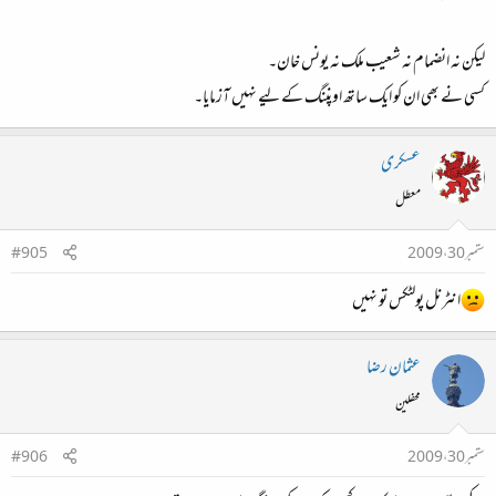
لیکن نہ انضمام نہ شعیب ملک نہ یونس خان۔
کسی نے بھی ان کو ایک ساتھ اوپننگ کے لیے نہیں‌ آزمایا۔
عسکری
معطل
ستمبر 30، 2009
#905
انٹرنل پولٹکس تو نہیں
عثمان رضا
محفلین
ستمبر 30، 2009
#906