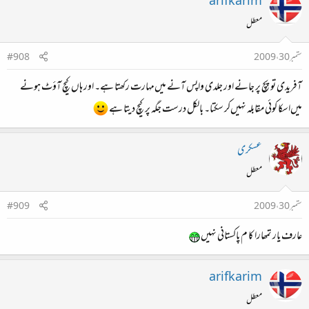
arifkarim
معطل
ستمبر 30، 2009
#908
آفریدی تو پچ پر جانے اور جلدی واپس آنے میں‌مہارت رکھتا ہے۔ اور ہاں کیچ آؤٹ ہونے
میں‌اسکا کوئی مقابلہ نہیں‌کر سکتا۔ بالکل درست جگہ پر کیچ دیتا ہے
عسکری
معطل
ستمبر 30، 2009
#909
عارف یار تمھارا کا م پاکستانی نہیں
arifkarim
معطل