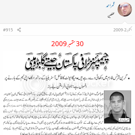
قمراحمد
محفلین
اکتوبر 2، 2009
#915
30 ستمبر 2009