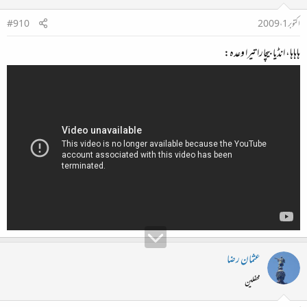
اکتوبر 1، 2009
#910
ہاہاہا، انڈیا بیچارا تیرا وعدہ:
عثمان رضا
محفلین