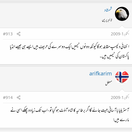
شمشاد
لائبریرین
اکتوبر 1، 2009
#913
انتہائی دلچسپ مقابلہ ہو گا کیونکہ دونوں ٹیمیں ایک دوسرے کی حریف ہیں ایسے ہی جیسے انڈیا
پاکستان کی ٹیمیں ہیں۔
arifkarim
معطل
اکتوبر 1، 2009
#914
آسٹریلیا باآسانی جیت جائے گااگر برطانیہ کا شاہ آؤٹ ہو گیا تو، اب تک زیادہ چھکے اسی نے
مارے ہیں!