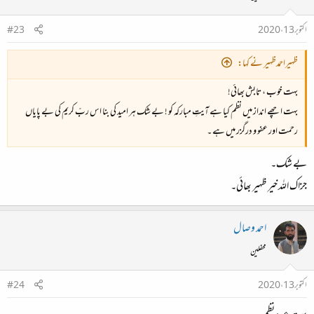
اکتوبر 13، 2020
#23
ظہیراحمدظہیر نے کہا:
بہت خوب ، تابش بھائی!
بہت اچھے انداز میں نظم کیا ہے آیتِ مبارکہ کو ! بے شک ہر امید کی بنا اس ربِّ کریم کی بے پایاں
رحمت اور عفو و درگزر میں ہے ۔
بے شک۔
جزاک اللہ خیر ظہیر بھائی۔
احمد وصال
محفلین
اکتوبر 13، 2020
#24