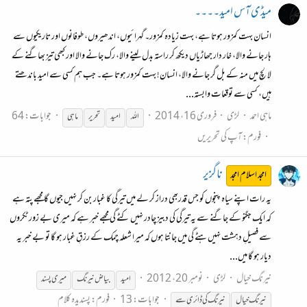
میڈی آس امید۔۔۔۔
انسان بہت کمزور ہوتا ہے، بہت زیادہ کمزور۔ گہرائیوں، اندھیروں، طوفانوں اور تاریکیوں سے
ہار جانے والا، خار دار جھاڑیاں دیکھ کر راستہ بدل لینے والا، رک جانے والا اور کبھی تیز بھاگنے کے
لالچ میں منہ کے بل گر جانے والا، انسان! بہت کمزور ہوتا ہے۔ جب ہم کسی سے امید باندھتے
ہیں، کسی سے توقعات وابستہ...
ماہی احمد
لڑی
فروری 16، 2014
جوابات: 64
اللہ
امید
تحریر
ماہی
فورم:
آپ کی تحریریں
ناگزیر
امجد اسلام امجد
یہ رات اپنے سیاہ پنجوں کو جس قدربھی دراز کر لے میں تیرگی کا غبار بن کر نہیں جیوں گا مجھے پتہ ہے
کہ ایک جگنو کے جاگنے سے یہ تیرگی کی دبیز چادر نہیں کٹے گی مجھے خبر ہے کہ میری بے زور ٹکروں
سے فصیلِ دہشت نہیں ہٹے گی میں جانتا ہوں کہ میرا شعلہ چمک کے رزقِ غبار ہو گا تو بے خبر یہ
دیار ہو گا میں...
نیرنگ خیال
لڑی
نومبر 20، 2012
امید
بیاض نیرنگ
میری پسند
جوابات: 13
فورم:
پسندیدہ کلام
نیرنگ خیال
نیرنگ کی ڈائری سے