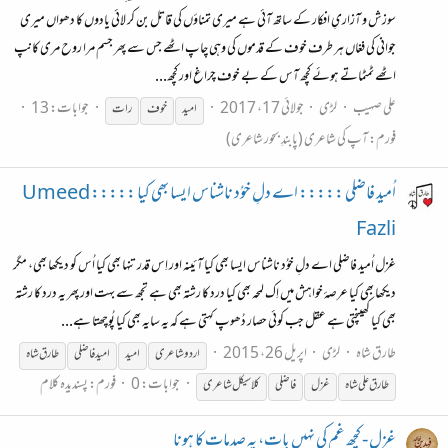
سوزش و آزاریِ افکار کے ساتھ آئی ہے میری تمناؤں کی قاتل بن کر لائی یادوں کا دھواں میری
جوانی کی فغاں ہر طرف خوف کے قدموں کی وہی چاپ اٹھے جس سے پھر جسم مرا روح مری کانپ
اٹھے ٹمٹماتے ہوئے کچھ آس کے بے خوف چراغ اور کچھ...
علی صہیب
لڑی
جولائی 17، 2017
جوابات: 13
امید
خوف
رات
فورم:
آپ کی شاعری (پابندِ بحور شاعری)
اُمید فاضلی ::::: اے دلِ خوُد ناشناس ایسا بھی کیا ::::: Umeed
Fazli
غزل اُمید فاضلی اے دلِ خوُد ناشناس ایسا بھی کیا آئینہ اور اِس قدر تنہا بھی کیا اُس کو دیکھا بھی، مگر
دیکھا بھی کیا عرصۂ خواہش میں اِک لمحہ بھی کیا درد کا رشتہ بھی ہے تجھ سے بہت اور پھر یہ درد کا رشتہ
بھی کیا کھینچتی ہے عقل جب کوئی حصار دُھوپ کہتی ہے کہ یہ سایہ بھی کیا پُوچھتا ہے...
طارق شاہ
لڑی
اپریل 26، 2015
اردو شاعری
امید
امید
فاضلی
طارق شاہ
جوابات: 0
فورم:
پسندیدہ کلام
طارق علی شاہ
غزل
فاضلی
کلاسیکل شاعری
غزل - کچھ غم کی نہیں بات، یہ صدمات کا ہونا