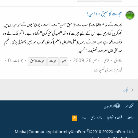
ہجرت کا سبق ::‌ امید !!
ہجرت کے تمام واقعات کا سب سے بڑا سبق "امید" ہے۔ امت ، جو مایوسیوں کے اندھیروں میں
ٹھوکریں کھا رہی ہے اس کے لیے ہجرت کا واقعہ "امید کی نئی کرن" دکھاتا ہے۔ چشم فلک نے وہ
وقت دیکھا ہے جب اللہ کے رسول (صلی اللہ علیہ وسلم) کو اپنی محبوب سرزمین چھوڑنی پڑی۔ نعیم
صدیقی اپنی معروف تصنیف "محسنِ...
باذوق
لڑی
دسمبر 26، 2009
جوابات: 0
امید
ہجرت
ہجرت کا سبق
فورم:
اِسلامی تعلیمات
ٹیگ
مہر
اردو جدید
رابطہ
قواعد و ضوابط
راز داری
مدد
R
S
S
®
Media
|
Community platform by XenForo
© 2010-2022 XenForo Ltd.