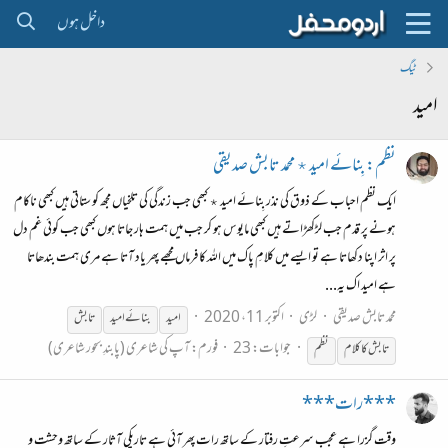
داخل ہوں
ٹیگ
امید
نظم: بِنائے امید ٭ محمد تابش صدیقی
ایک نظم احباب کے ذوق کی نذر بِنائے امید ٭ کبھی جب زندگی کی تلخیاں مجھ کو ستاتی ہیں کبھی ناکام
ہونے پر قدم جب لڑکھڑاتے ہیں کبھی مایوس ہو کر جب میں ہمت ہار جاتا ہوں کبھی جب کوئی غم دل
پر اثر اپنا دکھاتا ہے تو ایسے میں کلامِ پاک میں اللہ کا فرماں مجھے پھر یاد آتا ہے مری ہمت بندھاتا
ہے امید اک یہ...
محمد تابش صدیقی
لڑی
اکتوبر 11، 2020
امید
بنائے
امید
تابش
جوابات: 23
فورم:
آپ کی شاعری (پابندِ بحور شاعری)
تابش کا کلام
نظم
***رات***
وقت گزرا ہے عجب سرعتِ رفتار کے ساتھ رات پھر آئی ہے تاریکیِ آثار کے ساتھ وحشت و