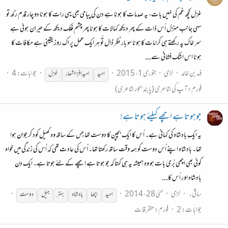
غزل کچھ غم کی نہیں بات، یہ صدمات کا ہونا ہے دن کی پیامی بھی یہی رات کا ہونا دو چار قدم رکھ تو
سہی جانبِ منزل اُس ذات کے پھر دیکھ کمالات کا ہونا پھر چشم فلک دیکھ کے حیران ہوئی ہے
سر خاک پہ رکھتے ہی کرامات کا ہونا سو بار نظر ڈال تُو ہر ایک عمل پر اک روز یقینی ہے مکافات کا
ہونا اس اشک فشانی سے...
فہد بن خالد
لڑی
جنوری 1، 2015
جوابات: 4
امید
امید
افزا اشعار
غزل
فورم:
آپ کی شاعری (پابندِ بحور شاعری)
جوہوتا ہے اچھے کیلئے ہوتا ہے!
یہ ایک بادشاہ کی کہانی ہے۔ اُس کا ایک بچپن کا دوست تھا جس کے ساتھ وہ کھیل کود کر جوان ہوا
تھا۔ بادشاہ اپنے اُس دوست کو ہمہ وقت ساتھ رکھتا تھا۔ اُس کی عادت تھی کہ اُس کی زندگی میں خواہ
کوئی بھی اچھی بُری بات ہو وہ ہمیشہ یہ ہی کہتا کہ جو ہوتا ہے اچھے کے لئے ہوتا ہے۔ ایک دن
بادشاہ اور اُس کا...
ساقی۔
لڑی
مئی 28، 2014
امید
اچھا
بادشاہ
بہتر
جیل
دوست
جوابات: 2
فورم:
متفرقات