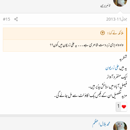
لائبریرین
جولائی 11، 2013
#15
ملائکہ نے کہا:
واہ واہ بڑی زبردست شاعری ہے۔۔۔ یہ علی زریون ہیں کون؟؟
شکریہ
یہ ہیں
علی زریون
ایک منفرد آواز
فیصل آباد میں رہائش پذیر ہیں۔
مزید تفصیل ان کے فیس بک اکاؤنٹ سے مل جائے گی۔
1
محمد بلال اعظم