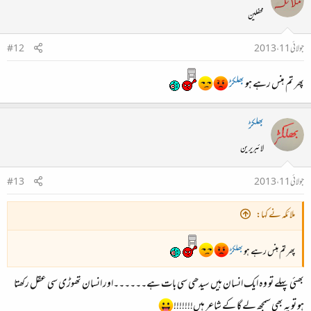
محفلین
جولائی 11، 2013
#12
پھر تم ہنس رہے ہو
بھلکڑ
بھلکڑ
لائبریرین
جولائی 11، 2013
#13
ملائکہ نے کہا:
پھر تم ہنس رہے ہو
بھلکڑ
بھئی پہلے تو وہ ایک انسان ہیں سیدھی سی بات ہے۔۔۔۔۔۔اور انسان تھوڑی سی عقل رکھتا
ہو تو یہ بھی سمجھ لے گا کے شاعر ہیں!!!!!!!