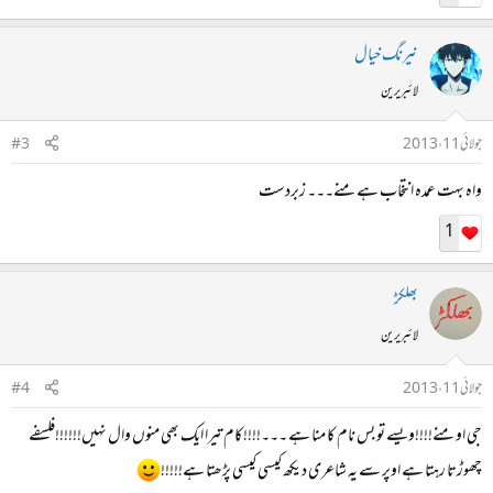
نیرنگ خیال
لائبریرین
جولائی 11، 2013
#3
واہ بہت عمدہ انتخاب ہے منے۔۔۔ زبردست
1
بھلکڑ
لائبریرین
جولائی 11، 2013
#4
جی او منے!!!!ویسے تو بس نام کا منا ہے ۔۔۔!!!!کام تیرا ایک بھی منوں وال نہیں!!!!!!فلسفے
چھوڑتا رہتا ہے اوپر سے یہ شاعری دیکھ کیسی کیسی پڑھتا ہے!!!!!