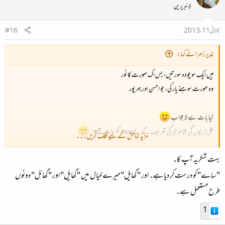
لائبریرین
جولائی 11، 2013
#16
غدیر زھرا نے کہا:
ہیں ایک سو چودہ سورتیں، بس اک صورت کا نور
وہ صورت سوہنے یار کی، جو احسن اور بھرپور
کیا بات ہے لا جواب
علی زریون کی شاعری کی تعریف کے لیے الفاظ کم پڑ جاتے ہیں
مزید نمائش کے لیے کلک کریں۔۔۔
بہت شکریہ آپ کا۔
اس شعر میں ٹائپنگ کی کچھ اغلاط ہیں میرے خیال میں اگر درستی ہو جائے تو --
"ساے" کو درست کر دیا ہے۔ اور "گھایل" میرے خیال میں "گھایل" اور "گھائل" دونوں
یہ پیڑ پرندے تتلیاں، مری روح کے
ساے
ہیں
طرح مستعمل ہے۔
یہ جتنے
گھایل
لوگ ہیں، میرے ماں جائے ہیں
1