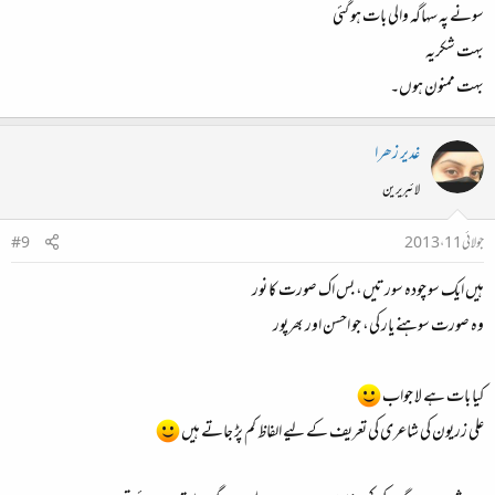
سونے پہ سہاگہ والی بات ہو گئی
بہت شکریہ
بہت ممنون ہوں۔
غدیر زھرا
لائبریرین
جولائی 11، 2013
#9
ہیں ایک سو چودہ سورتیں، بس اک صورت کا نور
وہ صورت سوہنے یار کی، جو احسن اور بھرپور
کیا بات ہے لا جواب
علی زریون کی شاعری کی تعریف کے لیے الفاظ کم پڑ جاتے ہیں