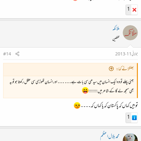
1
ملائکہ
محفلین
جولائی 11، 2013
#14
بھلکڑ نے کہا:
بھئی پہلے تو وہ ایک انسان ہیں سیدھی سی بات ہے۔۔۔ ۔۔۔ اور انسان تھوڑی سی عقل رکھتا ہو تو یہ
بھی سمجھ لے گا کے شاعر ہیں!!!!!!!
تو ہیں کہاں کہ پاکستان کہ یا کہاں کہ۔۔۔۔
1
محمد بلال اعظم