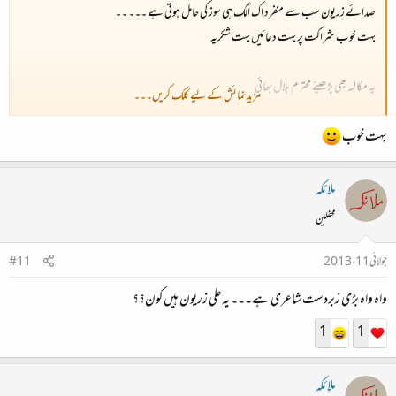
صدائے زریون سب سے منفرد اک الگ ہی سوز کی حامل ہوتی ہے ۔۔۔ ۔۔
بہت خوب شراکت پر بہت دعائیں بہت شکریہ
یہ مکالمہ بھی پڑھیئے محترم بلال بھائی
مزید نمائش کے لیے کلک کریں۔۔۔
بہت خوب
ملائکہ
محفلین
جولائی 11، 2013
#11
واہ واہ بڑی زبردست شاعری ہے۔۔۔ یہ علی زریون ہیں کون؟؟
1
1
ملائکہ