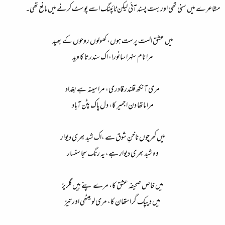
مشاعرے میں سنی تھی اور بہت پسند آئی لیکن ٹائپنگ اسے پوسٹ کرنے میں مانع تھی۔
میں عشق الست پرست ہوں، کھولوں روحوں کے بھید​
مرا نام سنہرا سانورا، اک سندرتا کا وید​
مری آنکھ قلندر قادری، مرا سینہ ہے بغداد​
مرا ماتھا دن اجمیر کا، دل پاک پٹن آباد​
میں کھرچوں ناخنِ شوق سے ،اک شبد بھری دیوار​
وہ شبد بھری دیوار ہے، یہ رنگ سجا سنسار​
میں خاص صحیفہ عشق کا، مرے پنے ہیں گلریز​
میں دیپک گر استھان کا، مری لو میٹھی اور تیز​