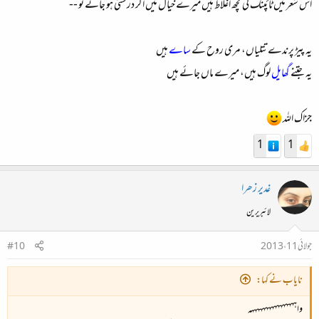
اس شعر میں ٹائپنگ کی کچھ اغلاط ہیں میرے خیال میں اگر درستی ہو جائے تو --
یہ پیڑ پرندے تتلیاں، مری روح کے
ساے
ہیں
یہ جتنے
گھایل
لوگ ہیں، میرے ماں جائے ہیں
جزاک اللہ
1
1
غدیر زھرا
لائبریرین
جولائی 11، 2013
#10
نایاب نے کہا:
واہہہہہہہہہہہہہہہہہ