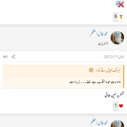
6
محمد بلال اعظم
لائبریرین
جولائی 11، 2013
#6
نیرنگ خیال نے کہا:
واہ بہت عمدہ انتخاب ہے منے۔۔۔ زبردست
شکریہ نین بھائی
1
محمد بلال اعظم