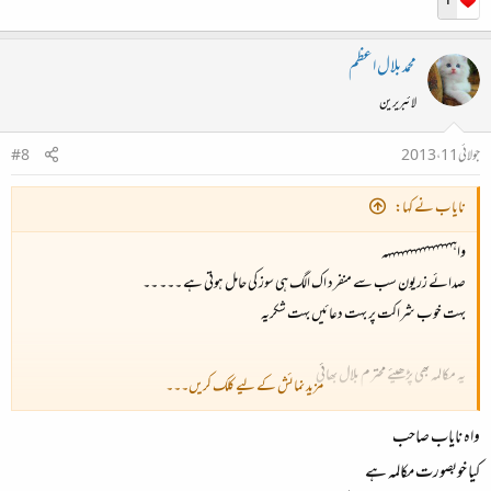
1
محمد بلال اعظم
لائبریرین
جولائی 11، 2013
#8
نایاب نے کہا:
واہہہہہہہہہہہہہہہہہ
صدائے زریون سب سے منفرد اک الگ ہی سوز کی حامل ہوتی ہے ۔۔۔ ۔۔
بہت خوب شراکت پر بہت دعائیں بہت شکریہ
یہ مکالمہ بھی پڑھیئے محترم بلال بھائی
مزید نمائش کے لیے کلک کریں۔۔۔
واہ نایاب صاحب
کیا خوبصورت مکالمہ ہے