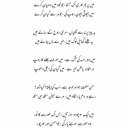
میں پریم بھری اک آتما، جو خود میں دھیان کرے​
میں جیوتی جیون روپ کی، جو ہر سے گیان کرے​
یہ پیڑ پرندے تتلیاں، مری روح کے سائے ہیں​
یہ جتنے گھایل لوگ ہیں، میرے ماں جائے ہیں​
میں دور حسد کی آگ سے، میں صرف بھلے کا روپ​
مرا ظاہر باطن خیر ہے، میں گیان کی اجلی دھوپ​
من مکت ہوا ہر لوبھ سے، اب کیا چنتا؟ کیا دُکھ؟​
رہے ہر دم یار نگاہ میں، مرے نینن سکھ ہی سکھ​
ہیں ایک سو چودہ سورتیں، بس اک صورت کا نور​
وہ صورت سوہنے یار کی، جو احسن اور بھرپور​