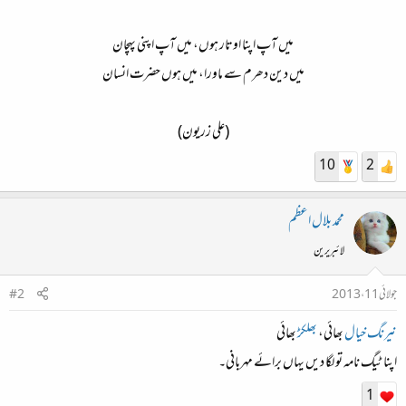
میں آپ اپنا اوتار ہوں، میں آپ اپنی پہچان​
میں دین دھرم سے ماورا، میں ہوں حضرت انسان​
(علی زریون)​
10
2
محمد بلال اعظم
لائبریرین
جولائی 11، 2013
#2
نیرنگ خیال
بھائی،
بھلکڑ
بھائی
اپنا ٹیگ نامہ تو لگا دیں یہاں برائے مہربانی۔
1