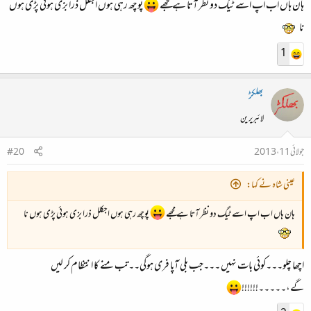
ہان ہاں اب اپ اسے ٹیگ دو نظر آتا ہے مجھے
پوچھ رہی ہوں اجکلل ذرا بزی ہوئی پڑی ہوں
نا
1
بھلکڑ
لائبریرین
جولائی 11، 2013
#20
عینی شاہ نے کہا:
ہان ہاں اب اپ اسے ٹیگ دو نظر آتا ہے مجھے
پوچھ رہی ہوں اجکلل ذرا بزی ہوئی پڑی ہوں نا
اچھا چلو۔۔۔کوئی بات نہیں ۔۔۔جب بلی آپا فری ہوگی۔۔تب منے کا انتظام کر لیں
گے،۔۔۔۔۔!!!!!!