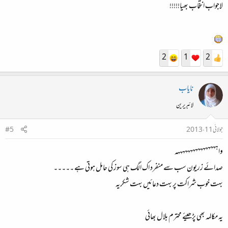
لاجواب انتخاب بھیا!!!!!
2
1
2
نایاب
لائبریرین
جولائی 11، 2013
#5
واہہہہہہہہہہہہہہہہہ
صدائے زریون سب سے منفرد اک الگ ہی سوز کی حامل ہوتی ہے ۔۔۔۔۔
بہت خوب شراکت پر بہت دعائیں بہت شکریہ
یہ مکالمہ بھی پڑھیئے محترم بلال بھائی