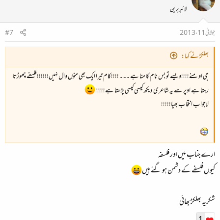
لائبریرین
جولائی 11، 2013
#7
بھلکڑ نے کہا:
جی او منے!!!!ویسے تو بس نام کا منا ہے ۔۔۔ !!!!کام تیرا ایک بھی منوں وال نہیں!!!!!!فلسفے چھوڑتا
رہتا ہے اوپر سے یہ شاعری دیکھ کیسی کیسی پڑھتا ہے!!!!!
لاجواب انتخاب بھیا!!!!!
ارے جناب میں اور فلسفہ
کیوں فلسفے کے دشمن ہو گئے ہیں
شکریہ بھلکڑ بھائی