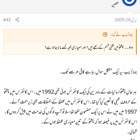
محفلین
اپریل 26، 2009
#42
جہانزیب نے کہا:
واؤ‌ ۔۔ پشتو میں‌ کتنی قسم کے لہجے ہیں؟‌ اور معیاری لہجہ کسے مانا جاتا ہے؟
جہانزیب،یہ ایک مشکل سوال رہا ہے کافی عرصےتک۔
بہر حال پشتو لسانیات کے ماہرین کی ایک کانفرنس ہوئی تھی 1992 میں۔ اس کانفرس میں پشتو
کے حروف تہجی کا تعین کیا گیا تھا۔ اس کانفرنس میں‌تلفظ کے اختلافات بھی زیر بحث آئے۔
1997 میں میں نے اس پر ایک مضمون لکھا تھا- ملا تو آپ لوگوں کی خدمت میں پیش کر دوں گا۔
اس کانفرنس میں یہ فیصلہ ہوا کہ پشتو کے تین معیاری تلفظ ہوں‌گے۔
شمالی۔