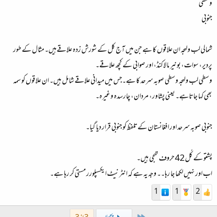
وسطی
جنوبی
شمالی لب ولہجہ ان علاقوں کا ہے جن میں آج کل کے شورش زدہ علاقےہیں۔ مثال کے طور
پردیر، سوات، بونیر مالا کنڈ، اور صوابی کے کچھ علاقے۔
وسطی لب ولہجہ وسطی صوبہ سرحد کا ہے۔جس میں میدانی علاقے شامل ہیں۔ ان علاقوں کو سمہ
بھی کہا جاتاہے۔ یعنی پشاور، مردان، چارسدہ وغیرہ۔
جنوبی صوبہ سرحد اور افغانستان کےتلفظ کو جنوبی قرار دیا گیا۔
پشتو کے کُل 42 حروف تہجی ہیں۔
اب اور نہیں لکھا جا رہا۔۔ وجہ یہ ہے کہ انٹرنیٹ ایکسپلورر مستی کر رہا ہے۔
1
1
2