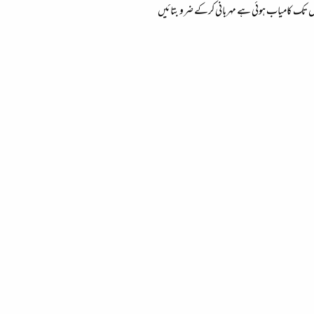
 تک کامیاب ہوئی ہے مہربانی کرکے ضرو بتائیں