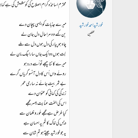
محترم اساتذہ کرام اصلاح کی کوشش کی ہے کہاں
میرے جذبات کو ایسی پہچان دے
خورشیداحمدخورشید
بِن کہے وہ مرا حالِ دل جان لے
محفلین
چاہ ہو پیار کی دل ہوں دل سے ملے
بُت ہوں دو ایک جاں سارا جگ مان لے
میرے کانٹا چبھے تو اُسے درد ہو
روئے واں اُس کا دل آنسو گر یاں گرے
بے ثمر بیت جائے نہ ساری عمر
زندگی کی کہانی کو عنوان دے
اس کی الفت عنایت میسر مجھے
کیا غرض ہے مجھے حُور و غِلمان سے
دیس کی خاک کا تُم پہ احسان ہے
یہ جو خورشید جیتے ہو تم شان سے