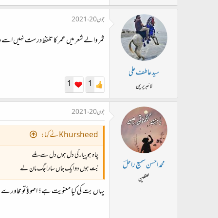
جون 20، 2021
ثمر والے شعر میں عمر کا تلفظ درست نہیں اسے 
سید عاطف علی
1
1
لائبریرین
جون 20، 2021
Khursheed نے کہا:
چاہ ہو پیار کی دل ہوں دل سے ملے
محمد احسن سمیع راحلؔ
بُت ہوں دو ایک جاں سارا جگ مان لے
محفلین
یہاں بت کی کیا معنویت ہے؟ اصولاً تو محاورے ک