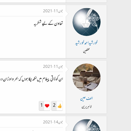
جون 11، 2021
تعاون کے لیے شکریہ
خورشیداحمدخورشید
محفلین
جون 11، 2021
ان کو ذاتی پیغام میں لکھ چکا ہوں کہ بحر و اوزان
الف عین
1
2
لائبریرین
جون 14، 2021