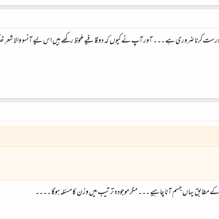
درست کرنا ضروری ہے ۔۔۔ آور آپ نے کیوں کہ دو قافیے ملحوظ رکھے ہیں اس لیے آنسو والا شعر ٹھی
ے مطابق یہاں جسم آنا چاہیے ۔۔۔ مگر موجودہ ترتیب میں وزن کا مسئلہ ہوگا ۔۔۔۔