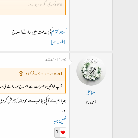
کانٹا چُبھے مجھے اگر درد ہو اُسے
روئے اُس کا دِل وہاں آنسو مراگرے
ہو ہمارے مُلک کا ایسا نظامِ زندگی
ہر بشر آزاد ہو انصاف بھی ملے
اُستادِ محترم
کی خدمت میں برائے اصلاح
بچوں کی تعلیم کا یکساں ہو انتظام
عاطف بھیا
ایک جیسی صحت و خوراک بھی ملے
قدرہواچھائی کی عزت ملے انسان کو
جون 11، 2021
اونچ نیچ ذات پات سب رہیں پرے
Khursheed نے کہا:
گوہرِ نایاب اور پتھر میں فرق ہو
جوہر شناس ایسا کوئی راہنما ملے
آپ خواتین و حضرات سے اصلاح اور رائے کی 
سر زمینِ پاک کا احسان ہے تُم پر
سیما علی
خورشید و ماہتاب تو آئے کئی گئے
بھیا ہم نے آپکی جانب سے مودبانہ گذارش کرد
لائبریرین
اور
خلیل بھیا
1