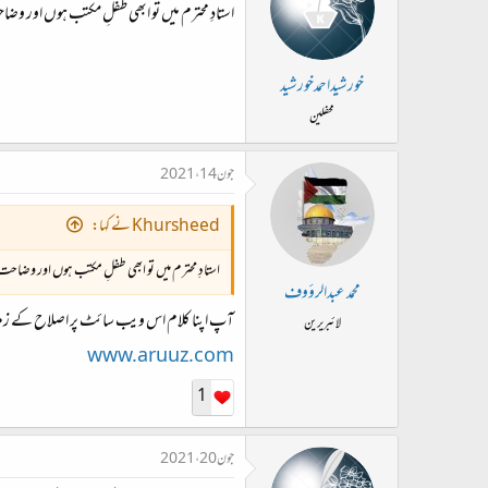
استادِ محترم میں تو ابھی طفلِ مکتب ہوں اور وض
خورشیداحمدخورشید
محفلین
جون 14، 2021
Khursheed نے کہا:
استادِ محترم میں تو ابھی طفلِ مکتب ہوں اور وضاحت
محمد عبدالرؤوف
آپ اپنا کلام اس ویب سائٹ پر اصلاح کے زمرے م
لائبریرین
www.aruuz.com
1
جون 20، 2021