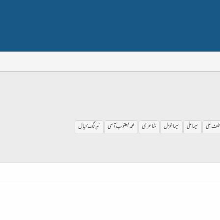
طف علی
سیما علی
سیما غزل
شاعری
محمد یعقوب آسی
نیرنگ خیال