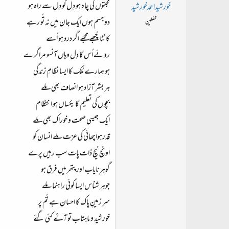
ت
محبتوں کی چاہ ہو دِل کو دِل سے راہ ہو
خورشیداحمدخورشید
د
دو جسم ہوں ایک جان میں نہ تُو رہے
محفلین
ا
کانٹا چُبھے مجھے اگر درد ہو اُسے
ء
روئے اُس کا دِل وہاں آنسو مراگرے
ہو ہمارے مُلک کا ایسا نظامِ زندگی
ہر بشر آزاد ہو انصاف بھی ملے
بچوں کی تعلیم کا یکساں ہو انتظام
ایک جیسی صحت و خوراک بھی ملے
قدرہواچھائی کی عزت ملے انسان کو
اونچ نیچ ذات پات سب رہیں پرے
گوہرِ نایاب اور پتھر میں فرق ہو
جوہر شناس ایسا کوئی راہنما ملے
سر زمینِ پاک کا احسان ہے تُم پر
خورشید و ماہتاب تو آئے کئی گئے