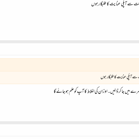
احت سے آپکی عنایت کا طلبگار ہوں
 سے آپکی عنایت کا طلبگار ہوں
یں جا کر ڈالیں۔ اوزان کی اغلاط کا آپ کو علم ہو جائے گا