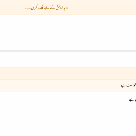
مزید نمائش کے لیے کلک کریں۔۔۔
درخواست ہے
ی ہے