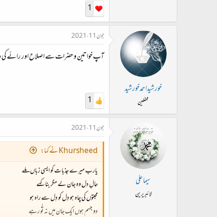
1
جون 11، 2021
آپ خواتین و حضرات سے اصلاح اور رائے کی
خورشیداحمدخورشید
1
محفلین
جون 11، 2021
Khursheed نے کہا:
یارب میرے جذبات کو ایسی زباں ملے
سیما علی
حالِ دل وہ جان لے مگر بنا کہے
لائبریرین
محبتوں کی چاہ ہو دِل کو دِل سے راہ ہو
دو جسم ہوں ایک جان میں نہ تُو رہے