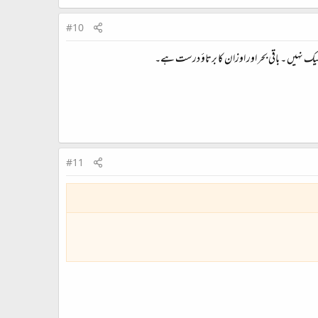
#10
ک نہیں ۔ باقی بحر اور اوزان کا برتاؤ درست ہے۔
#11