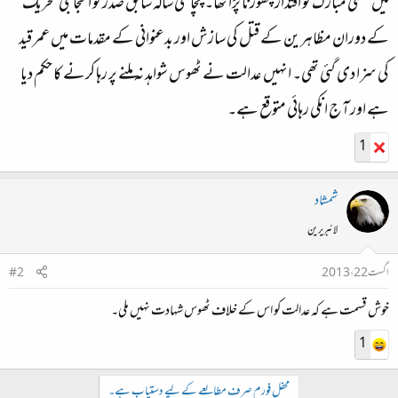
میں حسنی مبارک کو اقتدار چھوڑنا پڑا تھا۔ پچاسی سالہ سابق صدر کو احتجاجی تحریک
کے دوران مظاہرین کے قتل کی سازش اور بدعنوانی کے مقدمات میں عمر قید
کی سزا دی گئی تھی۔ انہیں عدالت نے ٹھوس شواہد نہ ملنے پر رہا کرنے کا حکم دیا
ہے اور آج انکی رہائی متوقع ہے۔
1
شمشاد
لائبریرین
اگست 22، 2013
#2
خوش قسمت ہے کہ عدالت کو اس کے خلاف ٹھوس شہادت نہیں ملی۔
1
محفل فورم صرف مطالعے کے لیے دستیاب ہے۔