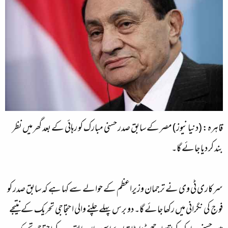
قاہرہ: (دنیا نیوز) مصر کے سابق صدر حسنی مبارک کو رہائی کے بعد گھر میں نظر
بند کر دیا جائے گا۔
سرکاری ٹی وی نے ترجمان وزیراعظم کے حوالے سے کہا ہے کہ سابق صدر کو
فوج کی نگرانی میں رکھا جائے گا۔ دو برس پہلے چلنے والی احتجاجی تحریک کے نتیجے