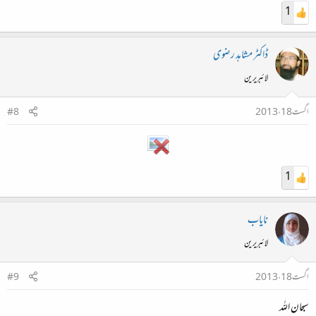
1
ڈاکٹر مشاہد رضوی
لائبریرین
اگست 18، 2013
#8
1
نایاب
لائبریرین
اگست 18، 2013
#9
سبحان اللہ