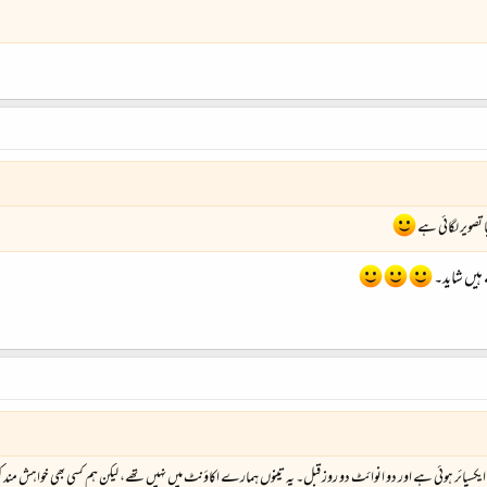
 تصویر لگائی ہے
 ہیں شاید۔
سپائر ہوئی ہے اور دو انوائٹ دو روز قبل۔ یہ تینوں ہمارے اکاؤنٹ میں نہیں تھے، لیکن ہم کسی بھی خواہش مند کو