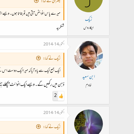
قیصرانی نے کہا:
میرے پاس انوائٹس آتی ہیں تو بتاتا ہوں۔ ویسے ا
زیک
شکریہ
ایکاروس
اکتوبر 14، 2014
زیک نے کہا:
ایک جمع ایک سے یاد آیا کہ میرا ایک دوست اس کے لئ
ابن سعید
ذہن میں رکھیں گے۔ ویسے ایک انوائٹ پچھلے ہفتے
خادم
2
اکتوبر 14، 2014
زیک نے کہا: