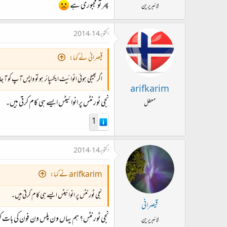
پھر تو مجبوری ہے
لائبریرین
اکتوبر 14، 2014
قیصرانی نے کہا:
اگر بھیجی ہوئی انوائیٹ ایکسپائر ہو تو واپس آپ کو آ 
arifkarim
نجی ٹورنٹس پر انوائیٹس ایسے ہی کام کرتی ہیں۔
معطل
1
اکتوبر 14، 2014
arifkarim نے کہا:
نجی ٹورنٹس پر انوائیٹس ایسے ہی کام کرتی ہیں۔
قیصرانی
نجی ٹورنٹس؟ ہم یہاں ون پلس ون فون کی بات ک
لائبریرین