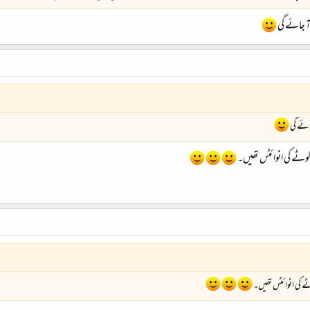
 آ جائے گی
جائے گی
وٹے کی انوائٹس تھیں۔
ے کی انوائٹس تھیں۔