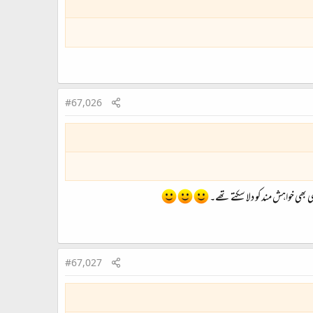
#67,026
بھی خواہش مند کو دلا سکتے تھے۔
#67,027