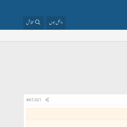
داخل ہوں
تلاش
#67,021