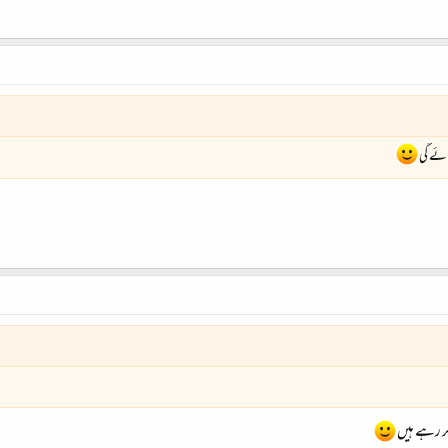
جائے گی
ر رہے ہیں