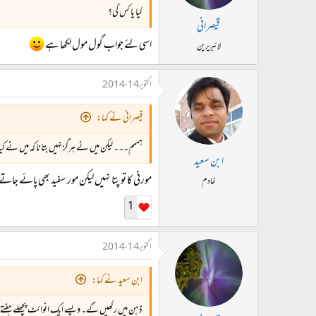
کیا یا کس کی؟
قیصرانی
اسی لئے جواب گول مول لکھا ہے
لائبریرین
اکتوبر 14، 2014
قیصرانی نے کہا:
ہممم۔۔۔ لیکن میں نے ہرگز نہیں بتانا کہ میں نے کیا
ابن سعید
مورنی کا تو پتا نہیں لیکن مور سفید بھی پائے جاتے
خادم
1
اکتوبر 14، 2014
ابن سعید نے کہا:
ذہن میں رکھیں گے۔ ویسے ایک انوائٹ پچھلے ہفتے ایک