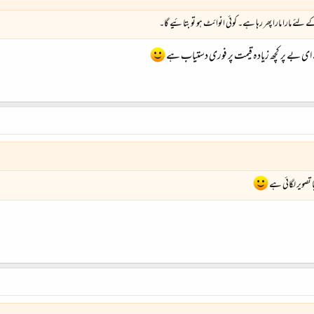
ے مارا مارا پھر رہا ہے۔ کوئی انوائٹ ہو تو بتائیے گا۔
 ای بے پر کچھ زیادہ قیمت پر فوری دستیاب ہے
 تصویر لگائی ہے