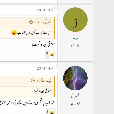
اکتوبر 14، 2014
ز
قیصرانی نے کہا:
اسی لئے جواب گول مول لکھا ہے
زیک
مشرقی پن کا ثبوت!
ایکاروس
2
اکتوبر 14، 2014
زیک نے کہا:
مشرقی پن کا ثبوت!
قیصرانی
جتنا آپ پُر تجسس ہوتے ہیں، مجھے تو وہ بھی مشرق
لائبریرین
1