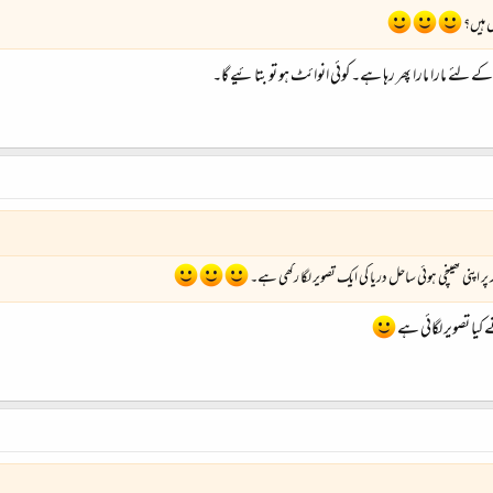
ل ہیں؟
لئے مارا مارا پھر رہا ہے۔ کوئی انوائٹ ہو تو بتائیے گا۔
ر اپنی کھینچی ہوئی ساحل دریا کی ایک تصویر لگا رکھی ہے۔
کیا تصویر لگائی ہے