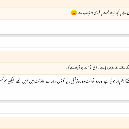
ی بے پر کچھ زیادہ قیمت پر فوری دستیاب ہے
ے مارا مارا پھر رہا ہے۔ کوئی انوائٹ ہو تو بتائیے گا۔
 ایکسپائر ہوئی ہے اور دو انوائٹ دو روز قبل۔ یہ تینوں ہمارے اکاؤنٹ میں نہیں تھے، لیکن ہم کسی 