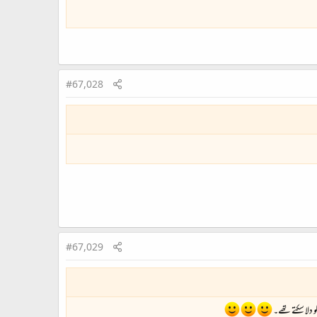
#67,028
#67,029
 دلا سکتے تھے۔