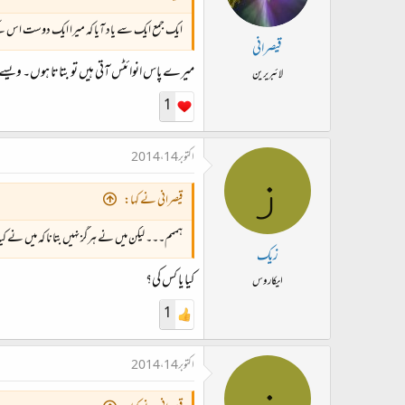
ایک جمع ایک سے یاد آیا کہ میرا ایک دوست اس کے لئ
قیصرانی
میرے پاس انوائٹس آتی ہیں تو بتاتا ہوں۔ ویسے
لائبریرین
1
اکتوبر 14، 2014
ز
قیصرانی نے کہا:
ہممم۔۔۔ لیکن میں نے ہرگز نہیں بتانا کہ میں نے کیا
زیک
کیا یا کس کی؟
ایکاروس
1
اکتوبر 14، 2014
ز