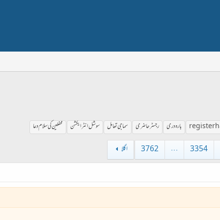
register h
بارہ دری
رجسٹر حاضری
سماجی تعامل
سوشل انٹرایکشن
محفلین کی سلام دعا
3354
…
3762
اگلا