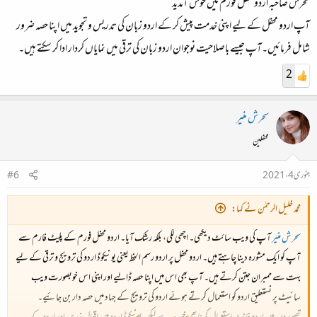
سحرش صاحبہ اردو محفل فورم میں خوش آمدید
آپ اردو محفل کے لیے اپنی خدمت پیش کر کے اردو زبان کی تدریس و تجوید میں اپنا حصہ ضرور
شامل فرمائیں۔آپ جیسے باصلاحیت نوجوان اردو زبان کی ترقی میں نمایاں کردار ادا کر سکتے ہیں۔
2
سحرش منیر
محفلین
جنوری 4، 2021
#6
محمد خلیل الرحمٰن نے کہا:
سحرش منیر
آپ کی ویب سائٹ دیکھی۔ اچھی لگی، بلکہ رشک آیا۔ اردو محفل فورم کے پلیٹ فارم سے
آپ کو ایک مشورہ دینا چاہتے ہیں۔ اردو محفل پر اردو رسم الخط یعنی یونیکوڈ اردو کی ترویج و ترقی کے لیے
بہت سے ممبران جتن کرتے ہیں۔ آپ بھی اس میں اپنا حصہ ڈالیے اور اپنی اس خوبصورت ویب
سائیٹ پر نستعلیق اردو کو استعمال کرتے ہوئے اردو کی ترویج کے جہاد میں حصہ دار بن جائیے۔