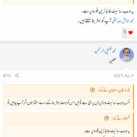
یہ ویب سائیٹ غالباً زین فورو پر ہے۔
محمد تابش صدیقی
آپ کو بہتر بتا سکتے ہیں۔
1
محمد خلیل الرحمٰن
محفلین
جنوری 4، 2021
#10
محمدعرفان رمضان نے کہا:
اگر یہ ویب سائیٹ ورڈ پریس پر بنی ہے تو میں اس کو بہت بہتر بنا کے دے سکتا ہوں اگر آپ چاہیں تو
شمشاد نے کہا:
یہ ویب سائیٹ غالباً زین فورو پر ہے۔