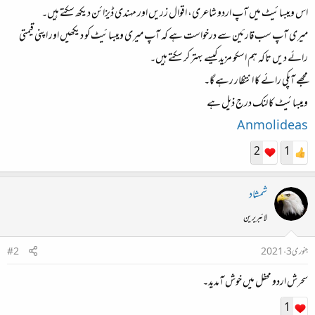
اس ویبسائیٹ میں آپ اردو شاعری، اقوال زریں اور مہندی ڈیزائن دیکھ سکتے ہیں۔
میری آپ سب قارئین سے درخواست ہے کہ آپ میری ویبسائیٹ کو دیکھیں اور اپنی قیمتی
رائے دیں تاکہ ہم اسکو مزید کیسے بہتر کر سکتے ہیں۔
مجھے آپکی رائے کا انتظار رہے گا۔
ویبسائیٹ کا لنک درج ذیل ہے
Anmolideas
2
1
شمشاد
لائبریرین
جنوری 3، 2021
#2
سحرش اردو محفل میں خوش آمدید۔
1