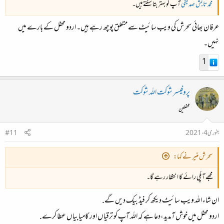
محمد تابش صدیقی
آپ کو بہتر بتا سکتے ہیں۔
عرفان بھائی سحرش کی ویب سائیٹ سے متعلق پوچھ رہے ہیں۔ اردو محفل کے بارے میں
نہیں۔
1
پروفیسر شوکت اللہ شوکت
محفلین
جنوری 4، 2021
#11
سحرش منیر نے کہا:
مجھے آپکی رائے کا انتظار رہے گا۔
ان شاء اللہ ویب سائیٹ دیکھ کر فیڈ بیک دیں گے.
اردو محفل میں خوش آمدید،دعا ہے کہ اللہ آپ کو ترقیاں اور کامیابیاں عطا کرے.