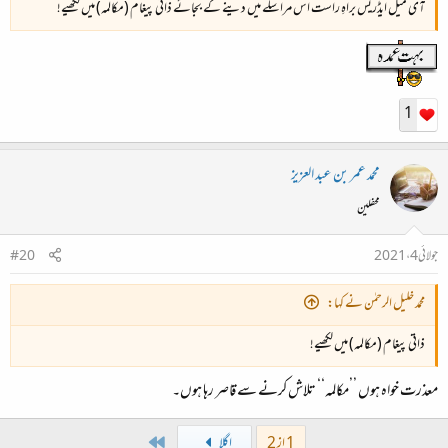
آی میل ایڈریس براہِ راست اس مراسلے میں دینے کے بجائے ذاتی پیغام (مکالمہ) میں لکھیے!
1
محمد عمر بن عبد العزیز
محفلین
جولائی 4، 2021
#20
محمد خلیل الرحمٰن نے کہا:
ذاتی پیغام (مکالمہ) میں لکھیے!
معذرت خواہ ہوں ’’مکالمہ‘‘ تلاش کرنے سے قاصر رہا ہوں۔
Last
1 از 2
اگلا