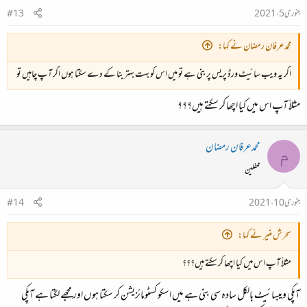
جنوری 5، 2021
#13
محمدعرفان رمضان نے کہا:
اگر یہ ویب سائیٹ ورڈ پریس پر بنی ہے تو میں اس کو بہت بہتر بنا کے دے سکتا ہوں اگر آپ چاہیں تو
مثلاً آپ اس میں کیا اچھا کر سکتے ہیں؟؟؟
محمدعرفان رمضان
م
محفلین
جنوری 10، 2021
#14
سحرش منیر نے کہا:
مثلاً آپ اس میں کیا اچھا کر سکتے ہیں؟؟؟
آپکی ویبسائیٹ بالکل سادہ سی بنی ہے میں اسکو کسٹومائزیشن کر سکتا ہوں اور مجھے لگتا ہے آپکی