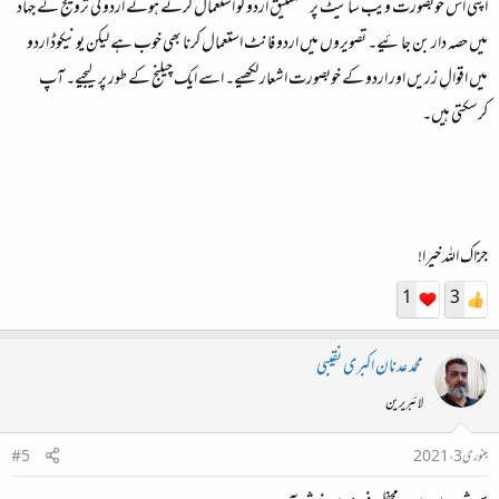
اپنی اس خوبصورت ویب سائیٹ پر نستعلیق اردو کو استعمال کرتے ہوئے اردو کی ترویج کے جہاد
میں حصہ دار بن جائیے۔ تصویروں میں اردو فانٹ استعمال کرنا بھی خوب ہے لیکن یونیکوڈ اردو
میں اقوالِ زریں اور اردو کے خوبصورت اشعار لکھیے۔ اسے ایک چیلنج کے طور پر لیجیے۔ آپ
کرسکتی ہیں۔
جزاک اللہ خیرا!
1
3
محمد عدنان اکبری نقیبی
لائبریرین
جنوری 3، 2021
#5