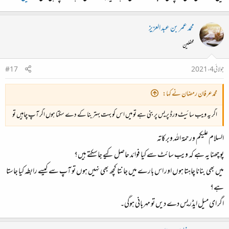
محمد عمر بن عبد العزیز
محفلین
جولائی 4، 2021
#17
محمدعرفان رمضان نے کہا:
اگر یہ ویب سائیٹ ورڈ پریس پر بنی ہے تو میں اس کو بہت بہتر بنا کے دے سکتا ہوں اگر آپ چاہیں تو
السلام علیکم ورحمۃ اللہ وبرکاتہ
پوچھنا یہ ہے کہ ویب سائٹ سے کیا فوائد حاصل کیے جاسکتے ہیں؟
میں بھی بنانا چاہتا ہوں اور اس بارے میں جانتا کچھ بھی نہیں ہوں تو آپ سے کیسے رابطہ کیا جاستا
ہے؟
اگر ای میل ایڈریس دے دیں تو مہربانی ہوگی۔