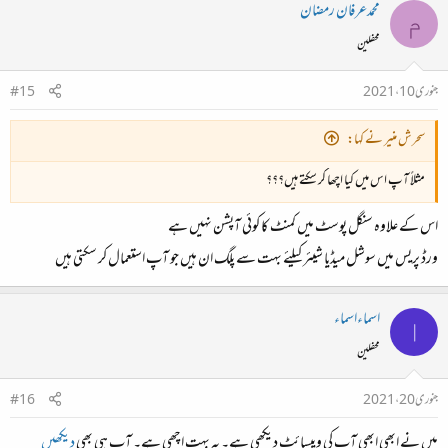
محمدعرفان رمضان
م
محفلین
جنوری 10، 2021
#15
سحرش منیر نے کہا:
مثلاً آپ اس میں کیا اچھا کر سکتے ہیں؟؟؟
اس کے علاوہ سنگل پوسٹ میں کمنٹ کا کوئی آپشن نہیں ہے
ورڈ پریس میں سوشل میڈیا شیئر کیلئے بہت سے پلگ ان ہیں جو آپ استعمال کر سکتی ہیں
اسماءاسماء
ا
محفلین
جنوری 20، 2021
#16
میں نے ابھی ابھی آپ کی ویبسائٹ دیکھی ہے۔ یہ بہت اچھی ہے۔ آپ ہی بھی
دیکھیں