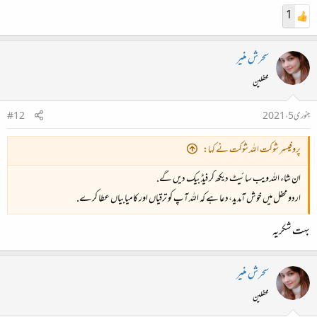
1
سحرش منیر
محفلین
جنوری 5، 2021
#12
پروفیسر شوکت اللہ شوکت نے کہا:
ان شاء اللہ ویب سائیٹ دیکھ کر فیڈ بیک دیں گے.
اردو محفل میں خوش آمدید،دعا ہے کہ اللہ آپ کو ترقیاں اور کامیابیاں عطا کرے.
بہت شکریہ
سحرش منیر
محفلین