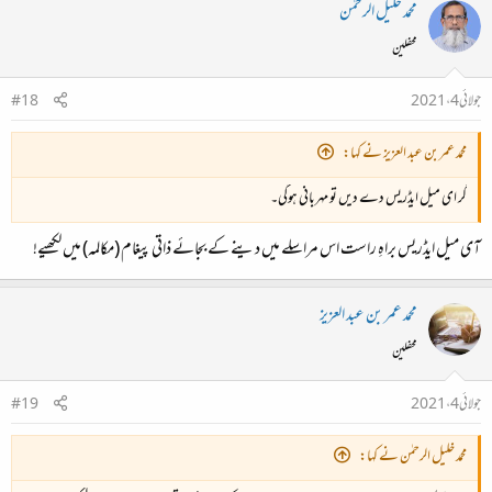
محمد خلیل الرحمٰن
محفلین
جولائی 4، 2021
#18
محمد عمر بن عبد العزیز نے کہا:
گر ای میل ایڈریس دے دیں تو مہربانی ہوگی۔
آی میل ایڈریس براہِ راست اس مراسلے میں دینے کے بجائے ذاتی پیغام (مکالمہ) میں لکھیے!
محمد عمر بن عبد العزیز
محفلین
جولائی 4، 2021
#19
محمد خلیل الرحمٰن نے کہا: