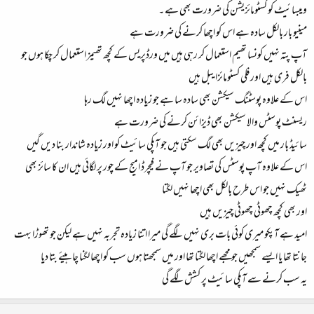
ویبسائیٹ کو کسٹومائزیشن کی ضرورت بھی ہے ۔
مینیو بار بالکل سادہ ہے اس کو اچھا کرنے کی ضرورت ہے
آپ پتہ نہیں کونسا تھیم استعمال کر رہی ہیں میں ورڈپریس کے کچھ تھیمز استعمال کر چکا ہوں جو
بالکل فری ہیں اور فلی کسٹومائزایبل ہیں
اس کے علاوہ پوسٹنگ سیکشن بھی سادہ سا ہے جو زیادہ اچھا نہیں لگ رہا
ریسنٹ پوسٹس والا سیکشن بھی ڈیزائن کرنے کی ضرورت ہے
سائیڈ بار میں کچھ اور چیزیں بھی لگ سکتی ہیں جو آپکی سائیٹ کو اور زیادہ شاندار بنا دیں گیں
اس کے علاوہ آپ پوسٹس کی تصاویر جو آپ نے فیچرڈ امیج کے چور پر لگائی ہیں ان کا سائز بھی
ٹھیک نہیں جو اس طرح بالکل بھی اچھا نہیں لگتا
اور بھی کچھ چھوٹی چھوٹی چیزیں ہیں
امید ہے آپکو میری کوئی بات بری نہیں لگے گی میرا اتنا زیادہ تجربہ نہیں ہے لیکن جو تھوڑا بہت
جانتا تھا یا ایسے سمجھیں جو مجھے اچھا لگتا تھا اور میں سمجھتا ہوں سب کو اچھا لگنا چاہیئے بتا دیا
یہ سب کرنے سے آپکی سائیٹ پر کشش لگے گی