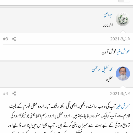
سیما علی
لائبریرین
جنوری 3، 2021
#3
سحرش منیر
خوش آمدید
محمد خلیل الرحمٰن
محفلین
جنوری 3، 2021
#4
سحرش منیر
آپ کی ویب سائٹ دیکھی۔ اچھی لگی، بلکہ رشک آیا۔ اردو محفل فورم کے پلیٹ
فارم سے آپ کو ایک مشورہ دینا چاہتے ہیں۔ اردو محفل پر اردو رسم الخط یعنی یونیکوڈ اردو کی
ترویج و ترقی کے لیے بہت سے ممبران جتن کرتے ہیں۔ آپ بھی اس میں اپنا حصہ ڈالیے اور