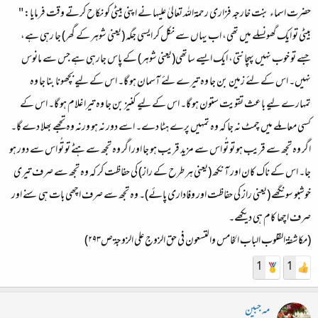
حضرت اسماء بنت خارجہ فزاری رحمۃاللہ تعالیٰ علیہا نے اپنی بیٹی کو نکاح کرتے وقت فرمایا: "
بیٹی تو ایک گھونسلے میں تھی، اب یہاں سے نکل کر ایسی جگہ (یعنی شوہر کے گھر) جا رہی ہے،
جسے تو خوب نہیں پہچانتی، ایک ایسے ساتھی(یعنی شوہر) کے پاس جارہی ہے جس سے مانوس
نہیں۔ اس کے لئے زمین بن جا وہ تیرے لئے آسمان ہو گا۔ اس کے لیے بچھونا بنا جا وہ
تمہارے لیے باعث تقویت ستون ہو گا۔ اس کے لیے کنیز بن جا وہ تیرا غلام ہو گا۔ اس کے
کسی معاملے میں چمٹ نہ جا کہ وہ تمہیں پرے ہٹا دے۔ اسے دور نہ ہو ورنہ وہ تجھے بھلا دے گا۔
اگر وہ تجھ سے قریب ہو تو تُو اس سے مزید قریب ہو جا اور اگر وہ تجھ سے ہٹے تو تُو اس سے دور ہو
جا۔ اس کے ناک کان اور آنکھ (یعنی ہر طرح کے راز) کی حفاظت کر کہ وہ تجھ سے صرف تیری
خوشبو سونگھے (یعنی راز کی حفاظت اور وفاداری پائے)۔ وہ تجھ سے صرف اچھی بات ہی سنے اور
صرف اچھا کام ہی دیکھے۔
(مکاشفۃالقلوب الباب الخامس والتسعون فی حق الزوج علی الزوجۃ ص۲۹۳)
1
1
مہ جبین