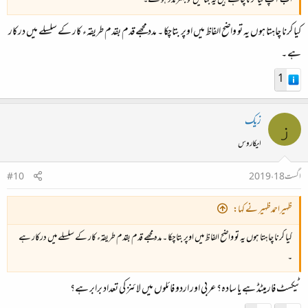
اب آپ کیا کرنا چاہتے ہیں یہ بتائیں تو بہتر مدد ہو سکے۔
کیا کرنا چاہتا ہوں یہ تو واضح الفاظ میں اوپر بتاچکا ۔ مدد مجھے قدم بقدم طریقہء کار کے سلسلے میں درکار
ہے ۔
1
زیک
ز
ایکاروس
اگست 18، 2019
#10
ظہیراحمدظہیر نے کہا:
کیا کرنا چاہتا ہوں یہ تو واضح الفاظ میں اوپر بتاچکا ۔ مدد مجھے قدم بقدم طریقہء کار کے سلسلے میں درکار ہے
۔
ٹیکسٹ فارمیٹڈ ہے یا سادہ؟ عربی اور اردو فائلوں میں لائنز کی تعداد برابر ہے؟