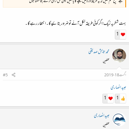
مجھے صحیح علم نہیں کہ یہ طریقہ ورڈ میں چلے گا یا نہیں لیکن کل ٹرائی کر کے بتا سکتا ہوں
بہت شکریہ زیک! اگر کوئی طریقہ نکل آئے تو ضرور بتائیے گا ۔ انتطار رہے گا ۔
1
محمد تابش صدیقی
محفلین
اگست 18، 2019
#5
عبید انصاری
1
1
عبید انصاری
محفلین