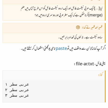
کیا […] ایک عربی ٹیکسٹ فائل اور ایک اردو ٹیکسٹ فائل کو اس طرح آپس میں ضم
(merge)کرنا ممکن ہے کہ ایک سطر عربی اور دوسری اردو میں ہو ؟
ظہیراحمدظہیر نے کہا:
سادہ ٹیکسٹ ہے ۔ لائنوں کی تعداد برابر نہیں ۔
اگر آپ کمانڈلائن سے واقف ہیں تو
paste
نامی یوٹِلیٹی استعمال کر سکتے ہیں۔
پہلی فائل،
file-ar.txt
:
کوڈ:
عربی سطر ۱

عربی سطر ۲

عربی سطر ۳