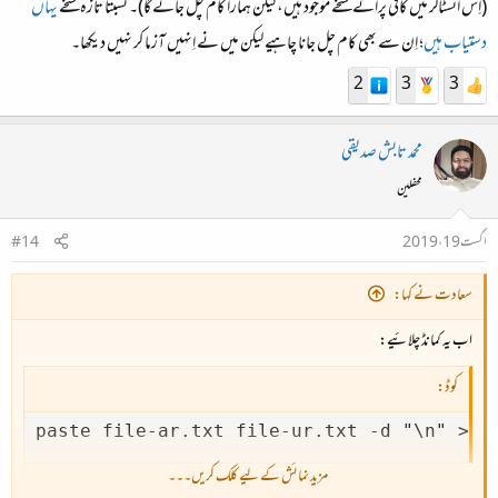
(اِس انسٹالر میں کافی پرانے نسخے موجود ہیں، لیکن ہمارا کام چل جائے گا)۔ نسبتاً تازہ نسخے
یہاں
دستیاب ہیں
؛ اِن سے بھی کام چل جانا چاہیے لیکن میں نے اِنہیں آزما کر نہیں دیکھا۔
2
3
3
محمد تابش صدیقی
محفلین
اگست 19، 2019
#14
سعادت نے کہا:
اب یہ کمانڈ چلائیے:
کوڈ:
paste file-ar.txt file-ur.txt -d "\n" > f
مزید نمائش کے لیے کلک کریں۔۔۔