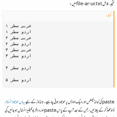
نتیجہ، فائل
file-ar-ur.txt
میں:
کوڈ:
عربی سطر ۱

اردو سطر ۱

عربی سطر ۲

اردو سطر ۲

عربی سطر ۳

اردو سطر ۳

اردو سطر ۴

اردو سطر ۵
paste
کی کمانڈ لینکس اور میک‌او‌ایس پر موجود ہونی چاہیے۔ وِنڈوز کے لیے
یہاں موجود انسٹالر
ڈاؤنلوڈ کر کے چلائیں، جس کے بعد آپ کے پاس
paste
اور دیگر یوٹِلیٹیز انسٹال ہو جائیں گی