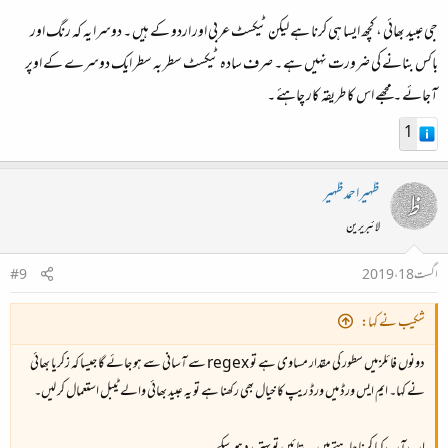
جی عبید بھائی ، کچھ ایسا ہی کرنا ہے لیکن ٹیکسٹ عربی اور اردو کے ہیں ۔ دوسرا یہ کہ رنگ اور
باکس بنانے کی ضرورت نہیں ہے ۔ صرف سادہ ٹیکسٹ سطر بہ سطر ایک دوسرے کے اوپر
آجائے ۔ مجھے اس کا طریقہ کار چاہئے ۔
1
ظہیراحمدظہیر
لائبریرین
اگست 18، 2019
#9
شکیب نے کہا:
دونوں فائلز میں سطور کی مقدار مساوی ہے تو regex سے آسانی سے ہو جائے گا جیسا کہ زکریا بھائی
نے کہا۔ ایم ایس ورڈ میں ورڈ ریپ کا خیال بھی رکھنا ہے تو یہ عبید بھائی والے ٹیبل استعمال کر لیں۔