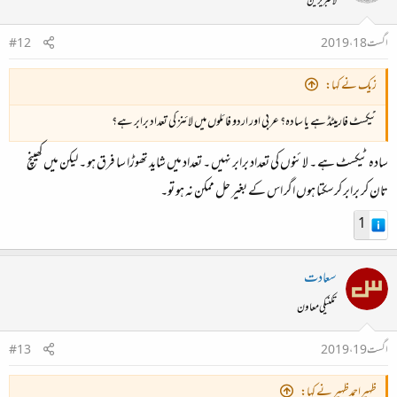
لائبریرین
اگست 18، 2019
#12
زیک نے کہا:
ٹیکسٹ فارمیٹڈ ہے یا سادہ؟ عربی اور اردو فائلوں میں لائنز کی تعداد برابر ہے؟
سادہ ٹیکسٹ ہے ۔ لائنوں کی تعداد برابر نہیں ۔ تعداد میں شاید تھوڑا سا فرق ہو ۔ لیکن میں کھینچ
تان کر برابر کرسکتا ہوں اگر اس کے بغیر حل ممکن نہ ہو تو۔
1
سعادت
تکنیکی معاون
اگست 19، 2019
#13
ظہیراحمدظہیر نے کہا: