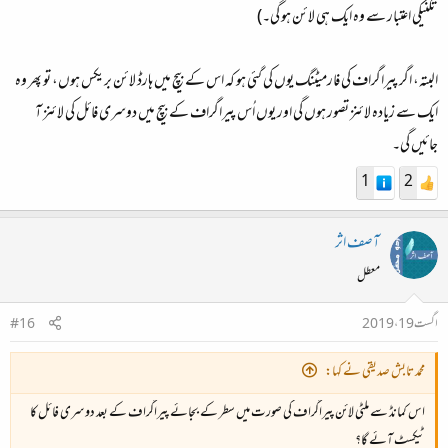
تکنیکی اعتبار سے وہ ایک ہی لائن ہو گی۔)
البتہ، اگر پیراگراف کی فارمیٹنگ یوں کی گئی ہو کہ اس کے بیچ میں ہارڈ لائن بریکس ہوں، تو پھر وہ
ایک سے زیادہ لائنز تصور ہوں گی اور یوں اُس پیراگراف کے بیچ میں دوسری فائل کی لائنز آ
جائیں گی۔
1
2
آصف اثر
معطل
اگست 19، 2019
#16
محمد تابش صدیقی نے کہا:
اس کمانڈ سے ملٹی لائن پیراگراف کی صورت میں سطر کے بجائے پیراگراف کے بعد دوسری فائل کا
ٹیکسٹ آئے گا؟