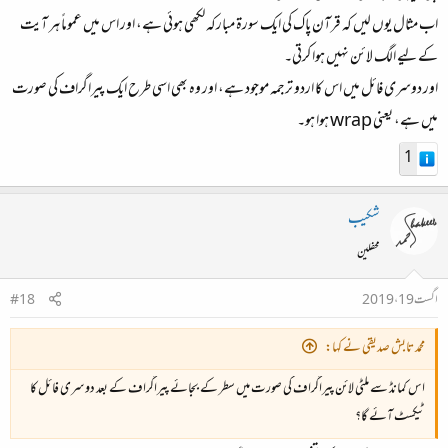
اب مثال یوں لیں کہ قرآن پاک کی ایک سورۃ مبارکہ لکھی ہوئی ہے، اور اس میں عموماً ہر آیت
کے لیے الگ لائن نہیں ہوا کرتی۔
اور دوسری فائل میں اس کا اردو ترجمہ موجود ہے، اور وہ بھی اسی طرح ایک پیراگراف کی صورت
میں ہے، یعنی wrap ہوا ہو۔
1
شکیب
محفلین
اگست 19، 2019
#18
محمد تابش صدیقی نے کہا:
اس کمانڈ سے ملٹی لائن پیراگراف کی صورت میں سطر کے بجائے پیراگراف کے بعد دوسری فائل کا
ٹیکسٹ آئے گا؟