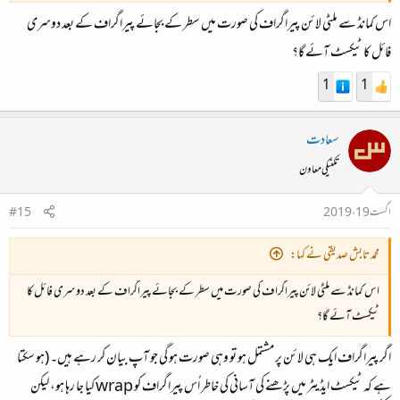
اس کمانڈ سے ملٹی لائن پیراگراف کی صورت میں سطر کے بجائے پیراگراف کے بعد دوسری
paste
کی کمانڈ لینکس اور میک‌او‌ایس پر موجود ہونی چاہیے۔ وِنڈوز کے لیے
یہاں موجود انسٹالر
ڈاؤنلوڈ
فائل کا ٹیکسٹ آئے گا؟
کر کے چلائیں، جس کے بعد آپ کے پاس
paste
اور دیگر یوٹِلیٹیز انسٹال ہو جائیں گی (اِس انسٹالر
1
1
میں کافی پرانے نسخے موجود ہیں، لیکن ہمارا کام چل جائے گا)۔ نسبتاً تازہ نسخے
یہاں دستیاب ہیں
؛ اِن سے
بھی کام چل جانا چاہیے لیکن میں نے اِنہیں آزما کر نہیں دیکھا۔
سعادت
تکنیکی معاون
اگست 19، 2019
#15
محمد تابش صدیقی نے کہا:
اس کمانڈ سے ملٹی لائن پیراگراف کی صورت میں سطر کے بجائے پیراگراف کے بعد دوسری فائل کا
ٹیکسٹ آئے گا؟
اگر پیراگراف ایک ہی لائن پر مشتمل ہو تو وہی صورت ہو گی جو آپ بیان کر رہے ہیں۔ (ہو سکتا
ہے کہ ٹیکسٹ ایڈیٹر میں پڑھنے کی آسانی کی خاطر اُس پیراگراف کو
wrap
کیا جا رہا ہو، لیکن