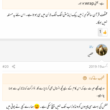
ہے، یعنی wrap ہوا ہو۔
مختلف قرآن سافٹوئیرز میں بیک اینڈ متن الگ الگ لائن میں ہی ہوتا ہے۔ اس لئے یہ مسئلہ
نہیں ہوگا۔
1
رانا
محفلین
اگست 19، 2019
#20
شکیب نے کہا:
ویسے مجھے حیرت ہے کہ اس کام کے لیے کچھ انسٹال بھی کرنا پڑے گا۔ ڈائرکٹ کمانڈ لائن سے ہونا
چاہیے۔
لنکس کی بہت سی چیزوں کو ونڈوز اب تک نہیں پہنچ سکی ہے۔
ہمارے ٹیچر نے یونی میں