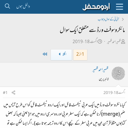
داخل ہوں
آئی ٹی کے سوال و جواب
مائکروسوفٹ ورڈ سے متعلق ایک سوال
ص
ت
ظہیراحمدظہیر
اگست 18، 2019
ا
ا
Last
1 از 2
اگلا
ح
ر
ب
ی
ظہیراحمدظہیر
ل
خ
لائبریرین
ڑ
ا
ی
ب
اگست 18، 2019
#1
ت
کیا مائکرو سوفٹ ورڈ میں ایک عربی ٹیکسٹ فائل اور ایک اردو ٹیکسٹ فائل کو اس طرح آپس میں
د
ا
ضم (merge)کرنا ممکن ہے کہ ایک سطر عربی اور دوسری اردو میں ہو ؟ ( یعنی جیسا کہ بعض
ء
کتابوں مثلاً قرآن مجیدمیں عربی سطر کے نیچے اس کا اردو ترجمہ ہوتا ہے)۔ اگر ایسا ممکن ہے تو