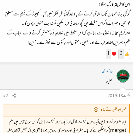
اس کا طریقہ کار کیا ہوگا ؟
گوگل پر خاصی دیر تک تلاش کرنے کے باوجود کوئی حل نظر نہیں آیا ۔ کمپیوٹر کے شعبے سے متعلق
خواتین و حضرات اگر اس سلسلے میں کچھ رہنمائی فرماسکیں تو نہایت ممنون رہوں گا ۔
اللہ کریم سبحانہ و تعالیٰ سے دعا ہے کہ اس سلسلے میں تعاون/کوشش کرنے والے احباب کے
علم و ہنر میں اضافہ فرمائے اور انہیں رحمتوں اور برکتوں سے نوازے ۔ آمین !
1
3
جاسم محمد
محفلین
اگست 18، 2019
#2
ظہیراحمدظہیر نے کہا:
کیا مائکرو سوفٹ ورڈ میں ایک عربی ٹیکسٹ فائل اور ایک اردو ٹیکسٹ فائل کو اس طرح آپس میں ضم
(merge)کرنا ممکن ہے کہ ایک سطر عربی اور دوسری اردو میں ہو ؟ ( یعنی جیسا کہ بعض کتابوں مثلاً