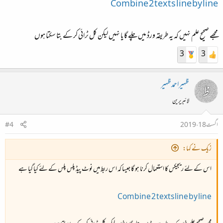
Combine 2 texts line by line
مجھے صحیح علم نہیں کہ یہ طریقہ ورڈ میں چلے گا یا نہیں لیکن کل ٹرائی کر کے بتا سکتا ہوں
3
3
ظہیراحمدظہیر
لائبریرین
اگست 18، 2019
#4
زیک نے کہا:
اس کے لئے ریجیکس کا استعمال کرنا ہو گا جیسا کہ اس ربط میں نوٹ پیڈ پلس پلس کے لئے کیا گیا ہے
Combine 2 texts line by line