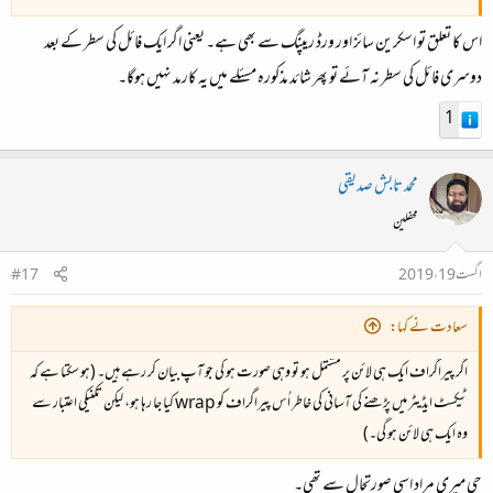
اس کا تعلق تو اسکرین سائز اور ورڈ ریپنگ سے بھی ہے۔ یعنی اگر ایک فائل کی سطر کے بعد
دوسری فائل کی سطر نہ آئے تو پھر شائد مذکورہ مسئلے میں یہ کارمد نہیں ہوگا۔
1
محمد تابش صدیقی
محفلین
اگست 19، 2019
#17
سعادت نے کہا:
اگر پیراگراف ایک ہی لائن پر مشتمل ہو تو وہی صورت ہو گی جو آپ بیان کر رہے ہیں۔ (ہو سکتا ہے کہ
ٹیکسٹ ایڈیٹر میں پڑھنے کی آسانی کی خاطر اُس پیراگراف کو wrap کیا جا رہا ہو، لیکن تکنیکی اعتبار سے
وہ ایک ہی لائن ہو گی۔)
جی میری مراد اسی صورتحال سے تھی۔