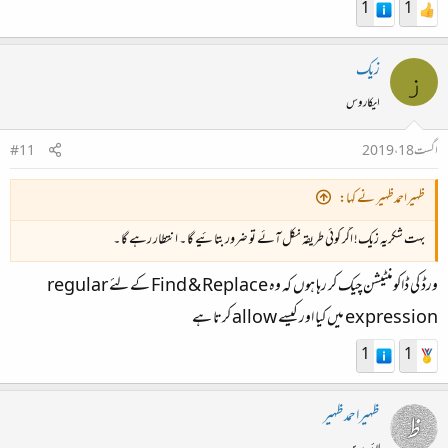
1
1
زیک
ز
ایکاروس
اگست 18، 2019
#11
ظہیراحمدظہیر نے کہا:
بہت شکریہ زیک! اگر کوئی طریقہ نکل آئے تو ضرور بتائیے گا ۔ انتطار رہے گا ۔
ورڈ کی ڈاکومنٹیشن چیک کر رہا ہوں کہ وہ Find & Replace کے لئے regular
expression میں کیا اور کیسے allow کرتا ہے
1
1
ظہیراحمدظہیر