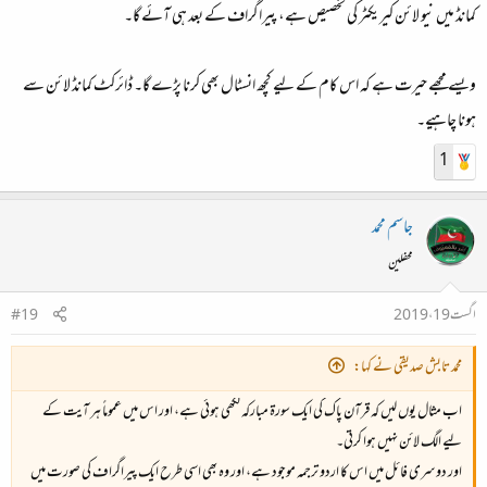
کمانڈ میں نیو لائن کیریکٹر کی تخصیص ہے، پیراگراف کے بعد ہی آئے گا۔
ویسے مجھے حیرت ہے کہ اس کام کے لیے کچھ انسٹال بھی کرنا پڑے گا۔ ڈائرکٹ کمانڈ لائن سے
ہونا چاہیے۔
1
جاسم محمد
محفلین
اگست 19، 2019
#19
محمد تابش صدیقی نے کہا:
اب مثال یوں لیں کہ قرآن پاک کی ایک سورۃ مبارکہ لکھی ہوئی ہے، اور اس میں عموماً ہر آیت کے
لیے الگ لائن نہیں ہوا کرتی۔
اور دوسری فائل میں اس کا اردو ترجمہ موجود ہے، اور وہ بھی اسی طرح ایک پیراگراف کی صورت میں