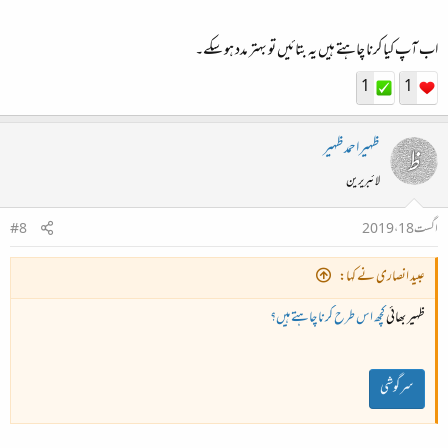
اب آپ کیا کرنا چاہتے ہیں یہ بتائیں تو بہتر مدد ہو سکے۔
1
1
ظہیراحمدظہیر
لائبریرین
اگست 18، 2019
#8
عبید انصاری نے کہا:
ظہیر بھائی
کچھ اس طرح کرنا چاہتے ہیں؟
سرگوشی