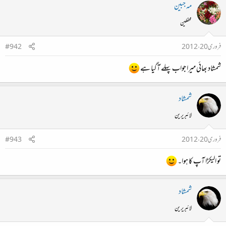
مہ جبین
محفلین
فروری 20، 2012
#942
شمشاد بھائی میرا جواب پہلے آگیا ہے
شمشاد
لائبریرین
فروری 20، 2012
#943
تو الیکڑا آپ کا ہوا۔
شمشاد
لائبریرین