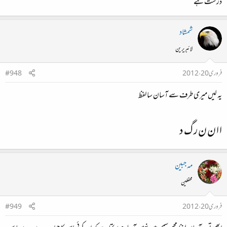
درست ہے
شمشاد
لائبریرین
فروری 20، 2012
#948
یہ لیں میری طرف سے آسان سا لفظ
ا ا ن ن ر گ د
مہ جبین
محفلین
فروری 20، 2012
#949