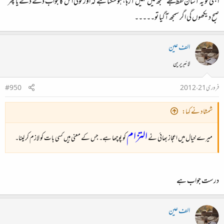
ابھی تو یہ آسان لفظ مجھے سمجھ میں نہیں آرہا، ہوسکتا ہے کہ اور کوئی اس کا جواب دے دے یا پھر
صبح دیکھوں گی اگر سمجھ آگیا تو۔۔۔۔۔
الف عین
لائبریرین
فروری 21، 2012
#950
شمشاد نے کہا:
التزام
میرے خیال میں اعجاز بھائی نے
کو پوچھا ہے۔ جس کے معنی ہیں کسی بات کو لازم کر لینا۔
درست جواب ہے
الف عین