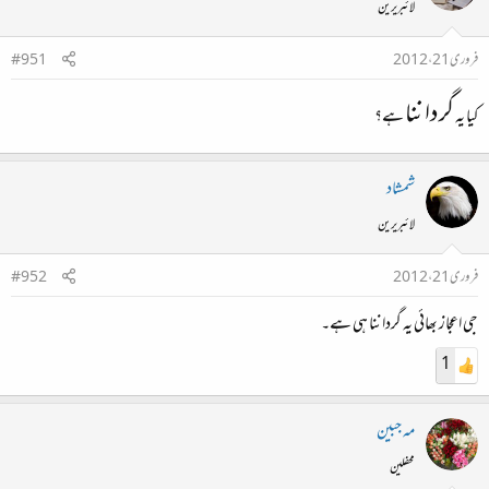
لائبریرین
فروری 21، 2012
#951
گرداننا
کیا یہ
ہے؟
شمشاد
لائبریرین
فروری 21، 2012
#952
جی اعجاز بھائی یہ گرداننا ہی ہے۔
1
مہ جبین
محفلین