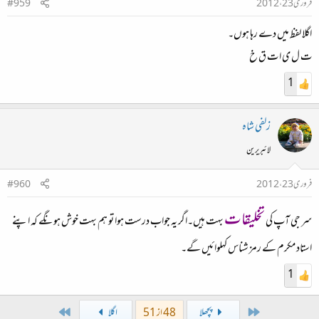
فروری 23، 2012
#959
اگلا لفظ میں دے رہا ہوں۔
ت ل ی ا ت ق خ
1
زلفی شاہ
لائبریرین
فروری 23، 2012
#960
تخلیقات
سر جی آپ کی
بہت ہیں۔اگر یہ جواب درست ہوا تو ہم بہت خوش ہونگے کہ اپنے
استاد مکرم کے رمز شناس کہلوائیں گے۔
1
Last
First
پچھلا
48 از 51
اگلا