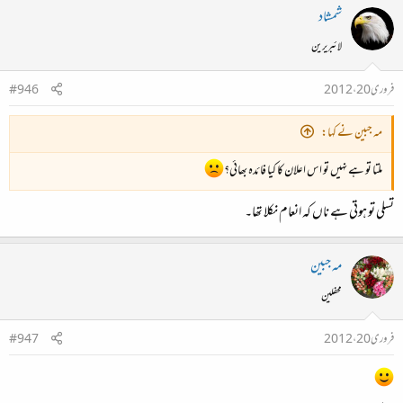
شمشاد
لائبریرین
فروری 20، 2012
#946
مہ جبین نے کہا:
ملتا تو ہے نہیں تو اس اعلان کا کیا فائدہ بھائی؟
تسلی تو ہوتی ہے ناں کہ انعام نکلا تھا۔
مہ جبین
محفلین
فروری 20، 2012
#947