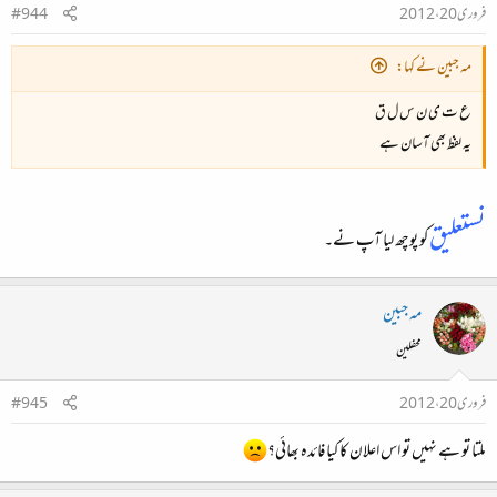
فروری 20، 2012
#944
مہ جبین نے کہا:
ع ت ی ن س ل ق
یہ لفظ بھی آسان ہے
نستعلیق
کو پوچھ لیا آپ نے۔
مہ جبین
محفلین
فروری 20، 2012
#945
ملتا تو ہے نہیں تو اس اعلان کا کیا فائدہ بھائی؟