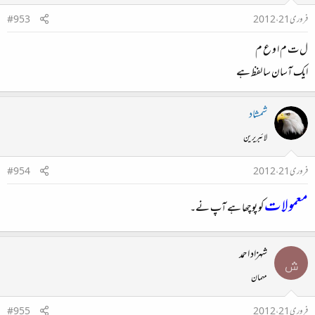
فروری 21، 2012
#953
ل ت م ا و ع م
ایک آسان سا لفظ ہے
شمشاد
لائبریرین
فروری 21، 2012
#954
معمولات
کو پوچھا ہے آپ نے۔
شہزاد احمد
ش
مہمان
فروری 21، 2012
#955