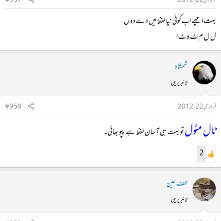
فروری 22، 2012
#957
بہت اچھے اب کوئی نیا لفظ میں دے دوں
ل ل م ٹ و ٹ ا
شمشاد
لائبریرین
فروری 22، 2012
#958
ٹال مٹول
تو بہت ہی آسان لفظ ہے پپو بھائی۔
2
الف عین
لائبریرین