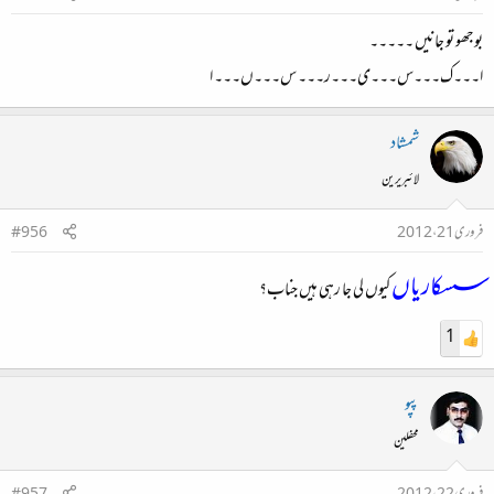
بوجھو تو جانیں ۔۔۔۔۔
ا۔۔۔ک۔۔۔س۔۔۔ی۔۔۔ر۔۔۔ س۔۔۔ں۔۔۔ ا
شمشاد
لائبریرین
فروری 21، 2012
#956
سسکاریاں
کیوں لی جا رہی ہیں جناب؟
1
پپو
محفلین