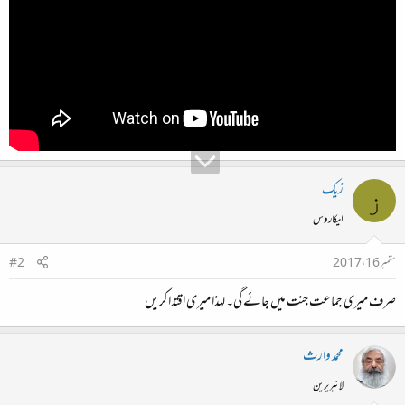
زیک
ز
ایکاروس
ستمبر 16، 2017
#2
صرف میری جماعت جنت میں جائے گی۔ لہذا میری اقتدا کریں
محمد وارث
لائبریرین