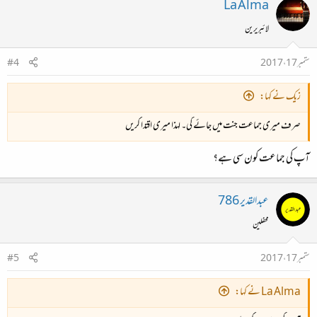
La Alma
لائبریرین
ستمبر 17، 2017
#4
زیک نے کہا:
صرف میری جماعت جنت میں جائے گی۔ لہذا میری اقتدا کریں
آپ کی جماعت کون سی ہے؟
عبدالقدیر 786
محفلین
ستمبر 17، 2017
#5
La Alma نے کہا: