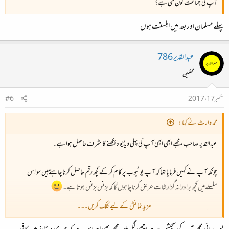
آپ کی جماعت کون سی ہے؟
پہلے مسلمان اوربعد میں اہلسنت ہوں
عبدالقدیر 786
محفلین
ستمبر 17، 2017
#6
محمد وارث نے کہا:
عبدالقدیر صاحب، مجھے ابھی ابھی آپ کی پہلی ویڈیو دیکھنے کا شرف حاصل ہوا ہے۔
چونکہ آپ نے کہیں فرمایا تھا کہ آپ یو ٹیوب پر کام کر کے کچھ رقم حاصل کرنا چاہتےہیں سو اس
سلسلےمیں کچھ برادرانہ گزارشات عرض کرنا چاہوں گا کہ بزنس بزنس ہوتا ہے۔
مزید نمائش کے لیے کلک کریں۔۔۔
آپ کی اس ویڈیو میں مارکیٹنگ کے لحاظ سے خامیاں ہی خامیاں ہیں: