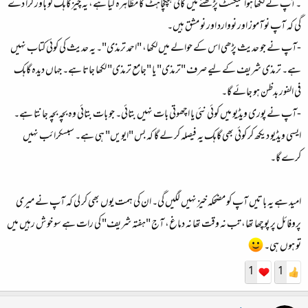
۔آپ نے لکھا ہوا ٹیکسٹ پڑھنے میں کافی ہچکچاہٹ کا مظاہرہ کیا ہے، یہ چیز گاہک کو باور کرا دے
گی کہ آپ نوآموز اور نووارد اور نو مشق ہیں۔
-آپ نے جو حدیث پڑھی اس کے حوالے میں لکھا، "احمد ترمذی"۔ یہ حدیث کی کوئی کتاب نہیں
ہے۔ ترمذی شریف کے لیے صرف "ترمذی" یا "جامع ترمذی" لکھا جاتا ہے۔ جہاں دیدہ گاہک
فی الفور بدظن ہو جائے گا۔
-آپ نے پوری ویڈیو میں کوئی نئی یا اچھوتی بات نہیں بتائی۔ جو بات بتائی وہ بچہ بچہ جانتا ہے۔
ایسی ویڈیو دیکھ کر کوئی بھی گاہک یہ فیصلہ کر لے گا کہ بس "ایویں" ہی ہے۔ سبسکرائب نہیں
کرے گا۔
امید ہے یہ باتیں آپ کو مضحکہ خیز نہیں لگیں گی۔ ان کی ہمت یوں بھی کر لی کہ آپ نے میری
پروفائل پر پوچھا تھا، تب نہ وقت تھا نہ دماغ، آج "ہفتہ شریف" کی رات ہے سو خو ش رہیں میں
تو ہوں ہی۔
1
1