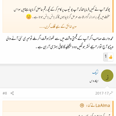
چونکہ آپ نے کہیں فرمایا تھا کہ آپ یو ٹیوب پر کام کر کے کچھ رقم حاصل کرنا چاہتےہیں سو اس
سلسلےمیں کچھ برادرانہ گزارشات عرض کرنا چاہوں گا کہ بزنس بزنس ہوتا ہے۔
مزید نمائش کے لیے کلک کریں۔۔۔
آپ کی اس ویڈیو میں مارکیٹنگ کے لحاظ سے خامیاں ہی خامیاں ہیں:
محمد وارث صاحب اگر آپ کے قیمتی وقت میں سے تھوڑا وقت اگر ملے تو میری نئی آنے والی
- موضوع کے لحاظ سے آپ کا "کمپیٹیشن" بہت تگڑا ہے۔ اس موضوع یعنی مذہب پر بلا مبالغہ لاکھوں
ویڈیو آج اتوار ۴ بجے نشر ہونگیں وہ دیکھئیے گا کافی بہتری آرہی ہے ۔
ویڈیوز ہونگی اور ایک سے بڑھ کر ایک۔ آپ نے کام ہی مائنس سے شروع کیا ہے۔
1
-ویڈیو کی ریکارڈنگ کوالٹی انتہائی بری ہے۔ یہ شروع ہی سے گاہک کو بد ظن کر دے گی۔
-آپ کےلکھے ہوئے ٹیکسٹ میں املا کی غلطیاں ہیں جو عام نظر میں آ جاتی ہیں۔ یہ پراڈکٹ کے لیے زہرِ
زیک
ز
قاتل ہے۔
ایکاروس
۔آپ نے لکھا ہوا ٹیکسٹ پڑھنے میں کافی ہچکچاہٹ کا مظاہرہ کیا ہے، یہ چیز گاہک کو باور کرا دے گی کہ
آپ نوآموز اور نووارد اور نو مشق ہیں۔
ستمبر 17، 2017
#8
-آپ نے جو حدیث پڑھی اس کے حوالے میں لکھا، "احمد ترمذی"۔ یہ حدیث کی کوئی کتاب نہیں ہے۔
ترمذی شریف کے لیے صرف "ترمذی" یا "جامع ترمذی" لکھا جاتا ہے۔ جہاں دیدہ گاہک فی الفور بدظن
La Alma نے کہا:
ہو جائے گا۔