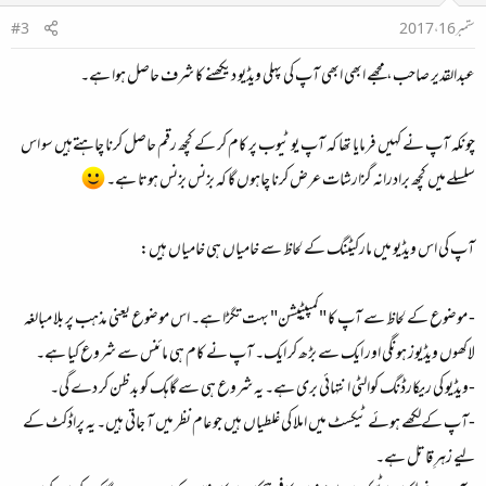
ستمبر 16، 2017
#3
عبدالقدیر صاحب، مجھے ابھی ابھی آپ کی پہلی ویڈیو دیکھنے کا شرف حاصل ہوا ہے۔
چونکہ آپ نے کہیں فرمایا تھا کہ آپ یو ٹیوب پر کام کر کے کچھ رقم حاصل کرنا چاہتےہیں سو اس
سلسلےمیں کچھ برادرانہ گزارشات عرض کرنا چاہوں گا کہ بزنس بزنس ہوتا ہے۔
آپ کی اس ویڈیو میں مارکیٹنگ کے لحاظ سے خامیاں ہی خامیاں ہیں:
- موضوع کے لحاظ سے آپ کا "کمپیٹیشن" بہت تگڑا ہے۔ اس موضوع یعنی مذہب پر بلا مبالغہ
لاکھوں ویڈیوز ہونگی اور ایک سے بڑھ کر ایک۔ آپ نے کام ہی مائنس سے شروع کیا ہے۔
-ویڈیو کی ریکارڈنگ کوالٹی انتہائی بری ہے۔ یہ شروع ہی سے گاہک کو بد ظن کر دے گی۔
-آپ کےلکھے ہوئے ٹیکسٹ میں املا کی غلطیاں ہیں جو عام نظر میں آ جاتی ہیں۔ یہ پراڈکٹ کے
لیے زہرِ قاتل ہے۔