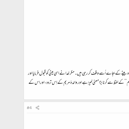
ہ بیٹے کے بجاے اُسے وقف کر رہی ہیں۔ مگر خدا نے اسی بیٹی کو قبول فرمایا اور
ہ ’’تاہم‘‘ کے لفظ سے کرنا بڑا معنی خیز ہے اور والدۂ مریم کے اِس تردد، اور اس کے
#4