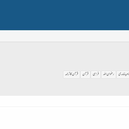
وید غامدی
رضوان اللہ
فراہی
قرآن
قرآن کا ترجمہ