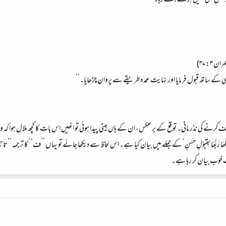
اوجھل بھی نہیں ہونے دے رہا۔
ران ۳: ۳۷)
ی کے ساتھ قبول فرمایا اور نہایت عمدہ طریقے سے پروان چڑھایا۔‘‘
کرنے کی نذر مانی۔ توقع کے برعکس، ان کے ہاں بیٹی پیدا ہوئی تو انھیں اس بات کا کچھ ملال ہوا که و
لَھَا رَبُّھَا بِقَبُوْلٍ حَسَنٍ‘ کے جملے میں بیان کیا ہے۔ اس لحاظ سے دیکھا جائے تو یہاں ’’ف‘‘ کا ترجم
ب خوب بیان کر رہا ہے۔