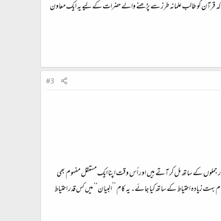
کہ قرآن کو طالب علمانہ طرز سے پڑھنے والے حضرات کے لیے یہ ایک معاون
#3
ے ساتھ جڑ کر اور جملوں کے ساتھ مل کر آتے ہیں اور اُس وقت اپنا ایک مستقل مفہوم بھی
ہت زیادہ احتیاط کے ساتھ کیا جائے۔ یہ کام ’’البیان‘‘ میں کس قدر احتیاط