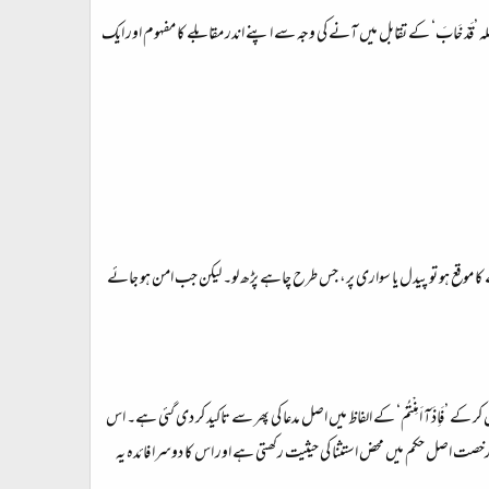
یہ جملہ ’قَدْ خَابَ‘ کے تقابل میں آنے کی وجہ سے اپنے اندر مقابلے کا مفہوم اور ایک
کا موقع ہو تو پیدل یا سواری پر، جس طرح چاہے پڑھ لو۔ لیکن جب امن ہو جائے
فَاِذَآ اَمِنْتُمْ‘ کے الفاظ میں اصل مدعا کی پھر سے تاکید کر دی گئی ہے۔ اس
یہ رخصت اصل حکم میں محض استثنا کی حیثیت رکھتی ہے اور اس کا دوسرا فائدہ یہ