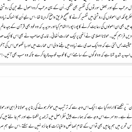
صول مرتب کیے اور بعض سورتوں کی تفسیر بھی لکھی۔ اُن کے یہی مرتب کردہ اصول تھے جن کی روشنی
کہ ان اصولوں کی روشنی میں تفسیر کرنے کا صحیح طریق واضح کر دینا تھا، اس لیے اُن کا انہماک زیادہ تر 
مے میں بھی ان اصولوں کی رعایت کرنے کا پورا پورا اہتمام کیا اور مزید یہ کہ وہ خود بھی قرآن کے جید عا
ادیں فراہم کیں۔ مولانا اصلاحی نے اُنھی پر ایک عمارت اُٹھائی۔ غامدی صاحب نے بھی اس کا ایک حصہ تعمیر
کی حیثیت بس اتنی ہے کہ وہ ایک صدی سے زیادہ میں بننے والی اس عمارت میں اور بالخصوص اس کی آخری 
ب یہ شدید تمنا ہے کہ وہ لوگوں کے سامنے اس کا خوب خوب چرچا کرے تاکہ وہ سب بھی آئیں، اِس کی
‘ پر لکھنے کا اِرادہ کیا ہے: ایک اس وجہ سے کہ ترتیب میں مؤخر ہونے کی بنا پر یہ مولانا فراہی ا
 ہے۔ دوسرے اس وجہ سے کہ ہمارے پیش نظر اصل میں ترجمہ پر لکھنا ہے اور ہم جانتے ہیں کہ ’’ال
ہ اس تحریر میں ہم چاہیں بھی تو اس کے تمام خصائص و امتیازات کا جائزہ نہیں لے سکتے، اس لیے 