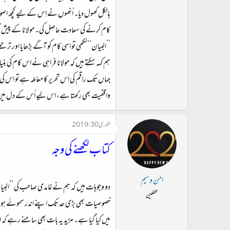
بالکل کھول دیا۔ اُنھوں نے اِس کے لیے کچھ ا
کام کرنے کی سعادت حاصل کی۔ مولانا کے پیش نظر چون
’’البیان‘‘ لکھی تو اسی کام کو آگے بڑھایا اور ترج
ہم کہہ سکتے ہیں کہ مولانا فراہی نے اس کام کی بنی
جہاں تک راقم کی اِس تحریر کا معاملہ ہے تو اس 
واقفیت بھی رکھتا ہے، اس لیے اُس کے دل میں ا
جنوری 30، 2019
کتاب لکھنے کی وجہ
امن وسیم
دو وجوہات ہیں کہ ہم نے غامدی صاحب کی ’’البیان‘
محفلین
خصوصیات بھی بڑی حد تک اپنے اندر سموئے ہوئے
میں کیا گیا ہے۔ مزید یہ بات بھی سامنے رہے ک