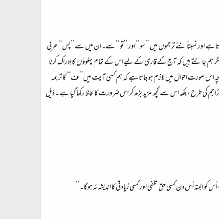
ے اور نسبتاً نئے ترجموں میں ’’سو‘‘ اور ’’تو‘‘ سے۔ ان میں سے ’’پس‘‘ عربی
گر ہم جانتے ہیں کہ آج کے قاری کے لیے اس کے تمام پہلوؤں کا اِدراک کرنا
چنانچہ اس صورت احوال میں لازم ہو جاتا ہے کہ ہم کسی آیت میں’’ ف‘‘ کا ترجمہ
کی طرح ، بلکہ اس سے کچھ مزید بڑھ کر اس ضرورت کا لحاظ رکھا گیا ہے ۔ ذیل
البتہ اُس دن کسی حق تلفی اور کسی زیادتی کا اندیشہ نہ ہو گا۔‘‘