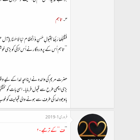
ہوا ہے کہ یہ اصل حکم کی اہمیت کو نظروں سے 
۳۔
تاہم
فَتَقَبَّلَھَا رَبُّھَا بِقَبُوْلٍ حَسَنٍ وَّ اَنْبَتَھَا م نَبَاتًا حَسَنًا.(آل عم
’’تاہم اُس کے پروردگار نے اُس لڑکی کو بڑی خوش
حضرت مریم کی والدہ نے اپنا بچہ خدا کے لیے وقف 
بڑی اچھی طرح سے قبول فرمایا۔ اسی بات کو ’فَتَقَبَّ
باوجود خدا کی طرف سے ہونے والی قبولیت کو خو
فروری 1، 2019
’’
ف‘‘ کے ترجمے - ۲