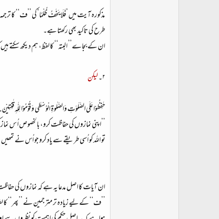
مذکورہ آیت میں ’فَلَا یَخٰفُ ظُلْمًا‘ کی ’’ف‘‘ کا 
طرح کی تاکید بھی رکھتا ہے۔
ان کے بجاے’’ البتہ‘‘ کا لفظ، ہم دیکھ سکتے ہیں
۲۔
لیکن
حٰفِظُوْا عَلَی الصَّلَوٰتِ وَالصَّلٰوۃِ الْوُسْطٰی وَقُوْمُوْا لِلّٰہِ قٰنِتِیْنَ. فَاِنْ خِ
’’اپنی نمازوں کی حفاظت کرو، بالخصوص اُ س نما
تو اللہ کو اُسی طریقے سے یاد کرو جو اُس نے تمھی
ان آیات کا اصل مدعا یہ ہے کہ نمازوں کی حفاظت ک
’’ف‘‘ کے لیے زیادہ تر مترجمین نے ’’پھر‘‘ کا لف