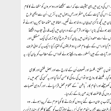
 اس کی دین میں یہی حیثیت ہے کہ اسے سیکھنے اور دوسروں کو سکھانے کا کام
نا، اس کی آیات کے پس منظر اور جس ماحول میں یہ اُتریں، اُن سے اچھی طرح
 کچھ ناگزیر تبدیلیاں رونما ہونے لگیں۔ الفاظ میں متولد مفاہیم پیدا ہوئے تو
لد ہونے کی بنا پر اپنے اور قرآن کے درمیان میں ایک قدرتی حجاب دیکھتے
 نے اسے متعدد زبانوں میں بیان کرنا شروع کیا جو ترجمہ کی ایک مستقل اور
اور اس کے لیے عام طور پر دو طریقوں کو اختیار کیا: ایک یہ کہ اپنی طرف
ور آیات کے بین السطور سے مدد لیتے ہوئے خود اس کے مطالب کو بیان کیا۔ یہ
مانوں پر منطق ، فلسفہ اور تصوف اُن کے خارج سے اور بعض فقہی اور کلامی
فلسفے کا رواج ہوا تو اس کی سادگی کا حسن گہنا گیا اور یہ کسی کی سمجھ میں نہ
کھو بیٹھے اور انجام کار ’’باطن‘‘ کے محکوم محض قرار پائے۔ اور گروہی تعصبات
روں کی مخالفت کا ایندھن بنا کے رکھ دیا۔
اب پر تان دیے گئے پردوں کو ہٹانے کا گویا عزم لے کر پیدا ہوئے۔ وہ
ی طرف سے بھی یہ انعام ہوا کہ اُس نے اپنی کتاب کو سمجھنے کا فطری منہاج اُن پر