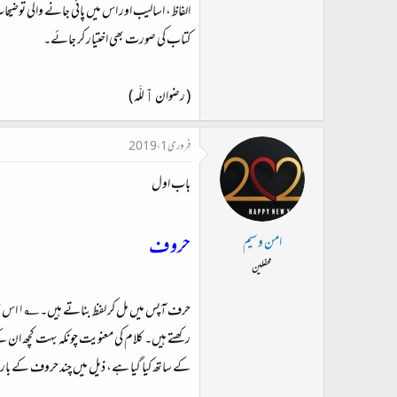
الفاظ، اسالیب اور اس میں پائی جانے والی تو
کتاب کی صورت بھی اختیار کر جائے۔
( رضوان ٱللَّه )
فروری 1، 2019
باب اول
حروف
امن وسیم
محفلین
حرف آپ
رکھتے ہیں۔ کلام کی معنویت چونکہ بہت کچھ ان کے
کے ساتھ کیا گیا ہے، ذیل میں چند حروف کے بارے