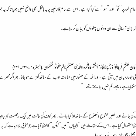
ترجمہ عام طورپر ’’تو‘‘ اور ’’سو‘‘ سے کیا گیا ہے۔ اس سے عام قارئین پر یہ بالکل بھی واضح نہیں ہو پاتا کہ 
 کہ بڑی آسانی سے ان دونوں پہلوؤں کو بیان کر رہا ہے۔
فْتُمْ فَرِجَالًا اَوْ رُکْبَانًا فَاِذَآ اَمِنْتُمْ فَاذْکُرُوا اللّٰہَ کَمَا عَلَّمَکُمْْ مَّالَمْ تَکُوْنُوْا تَعْلَمُوْنَ.(البقرہ ۲: ۲۳۸۔ ۲۳۹)
ز کی جو درمیان میں آتی ہے ،اور اللہ کے حضور میں نہایت ادب کے ساتھ کھڑے ہو جاؤ۔پھر اگر خطرے 
ں سکھایا ہے ، جسے تم نہیں جانتے تھے۔‘‘
ی جائے اور انھیں خشوع و خضوع کے ساتھ ادا کیا جائے۔ پھر خوف کی حالت میں ایک رخصت کا بیان کر کے ’
ظ استعمال کیا ہے۔ اس کے مقابلے میں ’’البیان‘‘ میں ’’لیکن‘‘ کا لفظ آیا ہے جو بخوبی بتا رہا ہے کہ 