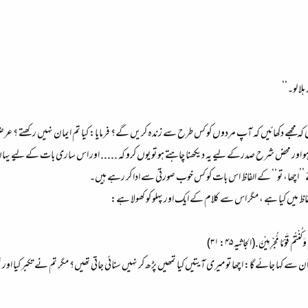
لا لو۔‘‘
ی کہ مجھے دکھائیں کہ آپ مردوں کو کس طرح سے زندہ کریں گے؟ فرمایا: کیا تم ایمان نہیں رکھتے ؟ ع
ے ہو اور محض شرح صدرکے لیے یہ دیکھنا چاہتے ہو تو یوں کرو کہ ..... اور اس ساری بات کے لیے یہاں
ے ’’اچھا، تو‘‘ کے الفاظ اس بات کو کس خوب صورتی سے ادا کر رہے ہیں۔
لفاظ میں کیا ہے ، مگر اس سے کلام کے ایک اور پہلو کو کھولا ہے:
کُنْتُمْ قَوْمًا مُّجْرِمِیْنَ.(الجاثیہ ۴۵: ۳۱)
ن سے کہا جائے گا: اچھا تو میری آیتیں کیا تمھیں پڑھ کر نہیں سنائی جاتی تھیں؟ مگر تم نے تکبر کیا اور