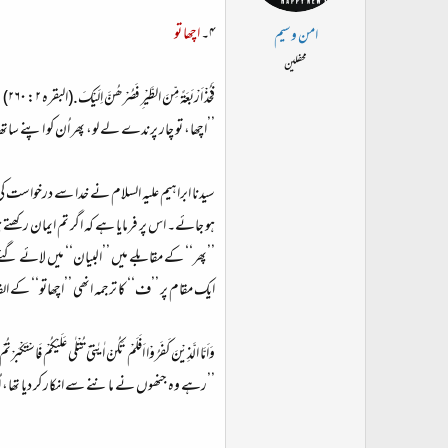
۴۔
اچھا تو
امن وسیم
محفلین
فَخُذْ اَرْبَعَۃً مِّنَ الطَّیْرِ فَصُرْھُنَّ اِلَیْکَ.(البقرہ ۲: ۲۶۰)
’’اچھا، تو چار پرندے لے لو، پھر اُن کو اپنے ساتھ ہ
سیدنا ابراہیم علیہ السلام نے خدا سے درخواست ک
ہو جائے۔ اس پر فرمایا ہے کہ اگر تم ایمان رکھت
’’پھر‘‘ کے مقابلے میں ’’البیان‘‘ میں لائے گئ
ایک مقام پر ’’ف‘‘ کا ترجمہ انھی ’’اچھاتو‘‘ کے ا
وَاَمَّا الَّذِیْنَ کَفَرُوْا اَفَلَمْ تَکُنْ اٰیٰتِیْ تُتْلٰی عَلَیْکُمْ فَاسْتَکْبَرْتُمْ وَ
’’رہے وہ جنھوں نے ماننے سے انکار کر دیا تھا، اُ