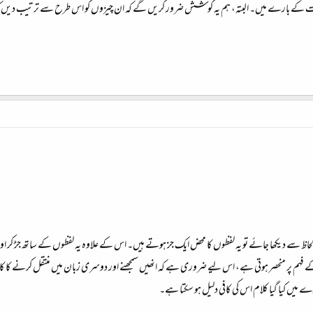
ضیحات کے بارے میں۔ البتہ، ہم یہ کوشش ضرور کریں گے کہ ان چیزوں کو اس طرح سے ترتیب دیں 
س میں مل کر لفظ بناتے ہیں۔۱؂ اس لحاظ سے دیکھا جائے تو یہ لفظوں کا محض ایک جز ہوتے ہیں۔ اس کے علاوہ یہ لفظوں ک
 فہم پر منحصر ہوتی ہے، اس لیے ضروری ہے کہ انھیں سمجھنے اور دوسری زبان میں منتقل کرنے کا کام ب
 میں کیا گیا کلام اس کی کافی دلیل ہو سکتا ہے۔