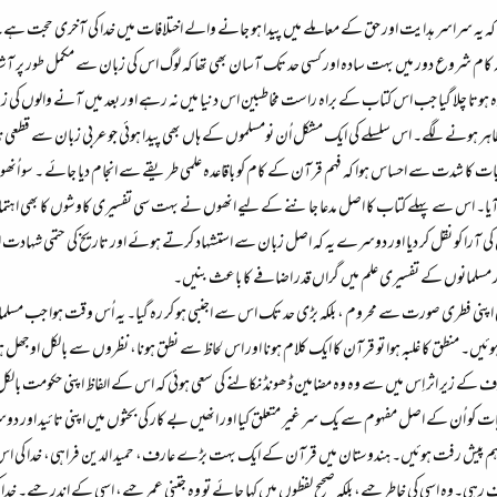
کہ یہ سراسر ہدایت اور حق کے معاملے میں پیدا ہو جانے والے اختلافات میں خدا کی آخری حجت ہے۔
ہ کام شروع دور میں بہت سادہ اور کسی حد تک آسان بھی تھا که لوگ اس کی زبان سے مکمل طور پر آش
ا چلا گیا جب اس کتاب کے براہ راست مخاطبین اس دنیا میں نہ رہے اور بعد میں آنے والوں کی زبان میں
ہر ہونے لگے۔ اس سلسلے کی ایک مشکل اُن نومسلموں کے ہاں بھی پیدا ہوئی جو عربی زبان سے قطعی ناب
 کا شدت سے احساس ہوا که فہم قرآن کے کام کو باقاعدہ علمی طریقے سے انجام دیا جائے ۔ سو اُنھوں
اس سے پہلے کتاب کا اصل مدعا جاننے کے لیے انھوں نے بہت سی تفسیری کاوشوں کا بھی اہتمام کیا 
آرا کو نقل کر دیا اور دوسرے یہ کہ اصل زبان سے استشہاد کرتے ہوئے اور تاریخ کی حتمی شہادت ا
مسلمانوں کے تفسیری علم میں گراں قدر اضافے کا باعث بنیں۔
لد ہی اپنی فطری صورت سے محروم ، بلکہ بڑی حد تک اس سے اجنبی ہو کر رہ گیا۔ یہ اُس وقت ہوا جب مسل
۔ منطق کا غلبہ ہوا تو قرآن کا ایک کلام ہونا اور اس لحاظ سے نطق ہونا، نظروں سے بالکل اوجھل ہو گیا۔ 
ف کے زیر اثر اِس میں سے وہ وہ مضامین ڈھونڈ نکالنے کی سعی ہوئی کہ اس کے الفاظ اپنی حکومت بالکل 
ات کو اُن کے اصل مفہوم سے یک سر غیر متعلق کیا اور انھیں بے کار کی بحثوں میں اپنی تائید اور دوس
م پیش رفت ہوئیں۔ ہندوستان میں قرآن کے ایک بہت بڑے عارف، حمید الدین فراہی، خدا کی اس کت
 رہی۔وہ اسی کی خاطر جیے، بلکہ صحیح لفظوں میں کہا جائے تو وہ جتنی عمر جیے، اسی کے اندر جیے۔ خدا ک