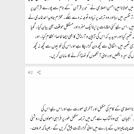
 میں مولانا امین احسن اصلاحی نے ’’تدبرقرآن‘‘ کے نام سے پورے قرآن پر
تفسیر میں رہا اور وہ ترجمہ پر زیادہ توجہ نہ دے سکے۔ محترم جاوید احمد غامدی نے
لم ہیں، اس لیے کئی مقامات پر اپنا ایک مفرد اور مستقل موقف بھی بیان کیا۔ گویا
 کیا اور مزید یہ کہ اس کی تزیین و آرایش کا بھی اچھا خاصا انتظام کیا۔ اور
تعمیر میں، اتفاق سے کچھ دن گزار چکا ہے اور اس کی خوبیوں سے کچھ نہ کچھ
 سیر دیکھیں اور اپنی آنکھوں کو ٹھنڈا کرنے کا سامان کریں۔
#2
ور مولانا اصلاحی کے کام کی مکمل اور آخری صورت ہے اور اس لیے اس کی
بیان‘‘ ہی وہ کتاب ہے جس میں ترجمہ مکمل طور پر فراہی اصولوں کی روشنی
ہم صرف چند چیزوں کے بارے میں اپنی گزارشات پیش کریں گے، جیسا که حروف،