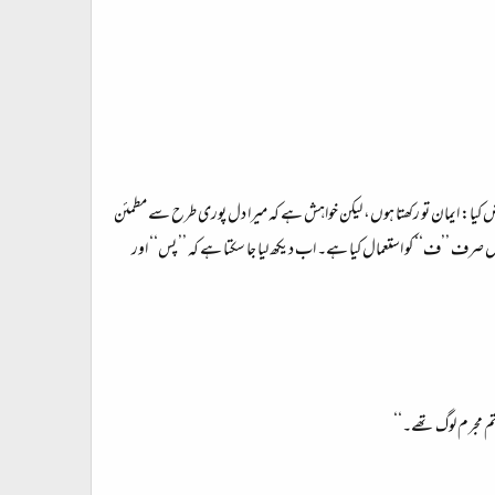
رض کیا: ایمان تو رکھتا ہوں، لیکن خواہش ہے کہ میرا دل پوری طرح سے مطمئن
 صرف ’’ف‘‘ کو استعمال کیا ہے۔ اب دیکھ لیا جا سکتا ہے کہ ’’ پس‘‘ اور
 تم مجرم لوگ تھے۔‘‘