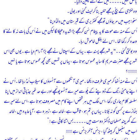
بالکل نہیں ۔۔۔۔۔میں نے اُسے یقین دلایا۔
وہ لکڑی کے بنچ پر مجھے تکیہ بنا کر لیٹ گئی اور بولی ۔
سنو ! جب میں مر جاؤں تو مجھے کنٹربری کے قبرستان میں دفنا دینا “
اُس کے منہ سے موت کا یہ پیغام سُن کر مجھے بڑا شدید دھچکا لگا لیکن میں نے اُس کی بات نہ کاٹنے کا
وعدہ کر رکھا تھا ۔اس لئے بلکل خاموش رہا۔
وہ بولتی گئی ۔۔" یہ شہر مجھے پسند ہے ۔یہاں کے اسپتال نے مجھے بڑا آرام دیا ہے ۔یوں بھی اس
شہر پر مجھے حضرت مریم کا سایہ محسوس ہوتا ہے ،یہاں پر تمہیں بھی کچھ محسوس ہوتا ہے یا نہیں
!!!!!!! ؟
اُس نے منہ اُٹھا کر میری طرف دیکھا ۔میری آنکھوں سے آنسوؤں کا سیلاب اُمڈ رہا تھا ۔اُس نے
اپنے جامنی رنگ کے ڈوپٹے کے پلّو سے میرے آنسو پونچھے اور بے حد غیر جذباتی انداز میں اپنا
سلسلہ کلام جاری رکھا ،اس ملک میں ہر شخص اپنے کام میں مصروف ہوتا ہے ،اس لئے میرے
جنازے پر کسی کو نہ بُلانا ۔یہاں پر تم ہو ،ثاقب ہے،خالد ہے ،زہرہ ہے ،آپا عابدہ ہیں ،خالد
کے گھر چند مسلمان ڈاکٹر دوست ہیں ۔۔۔۔۔بس اتنا کافی ہے ! “
اب میں سنبھل کر بیٹھ گیا ، بزنس آخر بزنس ہے ‌!!!!!