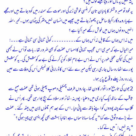
پتہ نہیں یہ ماں اور بیٹا کیسے لوگ ہیں ؟
یہ خود تو صبر وشکر کا بادبان تان کر ہنسی خوشی زندگی اور موت کے سمندر میں کود جاتے ہیں اور مجھے
بےیارومددگار اکیلا ساحل پر چھوڑ جاتے ہیں جیسے میں انسان نہیں پتھر کی چٹان ہوں ۔خیر، اللہ
انہیں دونوں جہاں میں خوش رکھے میرا کیا ہے ؟
میں نہ اِس جہاں کے قابل نہ اُس جہاں کے۔۔۔۔۔۔۔۔۔۔کوئی تنہائی سی تنہائی ہے ۔۔۔!
میرا خیال ہے کہ میری اس عجیب تنہائی کا احساس عفت کو بھی ضرور تھا ۔بات تو اُس نے کبھی
نہیں کی لیکن عملی طور پر اُس نے اِس بےنام خلاء کو پُر کرنے کی بےحد کوشش کی۔یہ کوشش
پورے اٹھارہ سال جاری رہی لیکن میرے لئے اس کا ڈرامائی کلائمیکس اُس کی وفات سے عین
پندرہ روز پہلے وقوع پذیر ہوا۔
2 جون کی تاریخ اور اتوار کا دن تھا۔چاروں طرف چمکیلی دھوپ پھیلی ہوئی تھی عفت صبح سے
ثاقب کے ساتھ ایک کیاری میں دھنیا ، پودینہ،ٹماٹر اور سلاد کے بیج بوا رہی تھی۔پھر اُس نے
گلاب کے چند پودوں کو اپنے ہاتھ سے پانی دیا ۔اس کے بعد ہم تینوں لان میں بیٹھ گئے ۔عفت
نے بڑے وثوق سے کہا " یہ کیسا سہانا سماں ہے ! غالباً بہشت بھی کچھ ایسی ہی چیز ہوگی ؟“
" پتہ نہیں ! “ میں نے کہا ۔