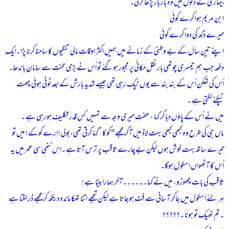
بیماری کے دنوں میں وہ بار بار پڑھا کرتی۔
ابنِ مریم ہوا کرے کوئی
میرے دُکھ کی دوا کرے کوئی
اپنے تین سال کے بے وطنی کے زمانے میں ہمیں اکثر اوقات مالی تنگیوں کا سامنا کرنا پڑا ۔ایک
دفعہ جب ہم تیسری چوتھی بار نقلِ مکانی پر مجبور ہوگئے تو اُس نے بڑی محنت سے سامان باندھا۔
اُس کی تھکن اُس کے بند بند سے یوں ٹپک رہی تھی جیسے شدید بارش کے بعد ٹوٹی ہوئی چھت
ٹپکنے لگتی ہے ۔
میں نے اُس کے پاؤں دبا کر کہا ، عفت میری وجہ سے تمہیں کس قدر تکلیف ہورہی ہے ۔
ماں جی کی طرح وہ کبھی کبھی بہت لاڈ میں آکر مجھے " کوکا “ کہا کرتی تھی،بولی ! ارے کوکے ! میں تو
تیرے ساتھ بہت خوش ہوں لیکن بےچارے ثاقب پر ترس آتا ہے ۔اس ننھی سی عمر میں یہ
اُس کا آٹھواں اسکول ہوگا۔
ثاقب کی بات چھوڑو، میں نے کہا۔۔۔۔۔۔آخر ہمارا بیٹا ہے !
ہر نئے اسکول میں جاکر آسانی سے فِٹ ہوجاتا ہے لیکن تجھے اتنا تھکا ماندہ دیکھ کر مجھے ڈر لگتا ہے
۔تم ٹھیک تو ہونا ۔؟؟؟؟؟