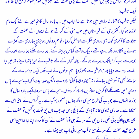
اور گھریلو آرائش کی چیزیں جنہیں عفت نے بڑی محنت سے سیلز میں گھوم گھوم کر جمع کیا تھا اور
ایک ثاقب !
لیکن ثاقب کا شمار نہ سامان میں ہوتا ہے نہ احباب میں ۔یہ بارہ سال کا بچّہ میرے لئے ایک دم
بوڑھا ہو گیا۔کنٹربری کے قبرستان میں جب مٹی کے گرتے ہوئے ریلوں نے عفت کے
تابوت کا آخری کونہ بھی ہماری نظر سے اوجھل کردیا ،تو ہم دونوں جو بڑی بہادری سے کھڑے
ہوئے یہ نظارہ دیکھ رہے تھے ،بیک وقت گھاس پر بیٹھ گئے۔ہمارے گُھٹنے ہمارے اندر کے
بوجھ سے دب کر اچانک دہرے ہوگئے ۔چند لمحوں کے لئے ثاقب نے میرا ہاتھ اپنے ہاتھ میں لیا
،اُسے زور سے دبایا پھر خاموشی سے چھوڑ دیا۔ہم دونوں نے اب تک ایک دوسرے کے
سامنے کبھی آنسو نہیں بہائے ،نہ آئیندہ ایسا کوئی ارادہ ہے ،لیکن صد حیف ! کہ اب میرے پاس
وہ بچّہ نہیں جسے گلے لگا کر میں دھاڑیں مار مار کر روؤں ۔میرے پاس صرف ایک بارہ سال کا
بوڑھا انسان ہے جو باپ کی طرح میری دیکھ بھال پر معمور ہوگیا ہے۔یہ گُر اس نے اپنی امی سے
سیکھا ہے ۔ہماری شادی خانہ آبادی کے پانچ برس بعد جب ماں جی فوت ہوگئیں تو عفت نے
بھی یہی چالاکی برتی تھی ۔ماں جی کے مرتے ہی فوراً عفت نے اُن کا کردار اپنا لیا تھا عین اسی
طرح جیسے عفت کے مرتے ہی ثاقب میرا مائی باپ بن بیٹھا ہے۔