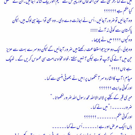
میں نے کہا ،جرمنی سے تنویر احمد خاں اور پیرس سے نسیم انور بیگ شائد آجائیں۔ان کے متعلق
کیا حکم ہے ؟؟؟؟؟؟
وہ آجائیں تو ضرور آجائیں ، اُس نے اجازت دے دی ۔وہ بھی تو اپنے ہی لوگ ہیں،لیکن
پاکستان سے کوئی نہ آئے !!!!!!
وہ کیوں ؟؟؟؟ میں نے پوچھا ۔
وہ بولی ، ایک دو عزیز جو استطاعت رکھتے ہیں ضرور آجائیں گے لیکن دوسرے بہت سے عزیز
جن میں آنے کی تڑپ تو ہے لیکن آنہیں سکتے ،خواہ مخواہ ندامت سی محسوس کریں گے ۔ ٹھیک
ہے ناں ؟؟؟؟ “
میڈم ! آپ کا اشارہ سر آنکھوں پر ! میں نے جھوٹی ہنسی سے کہا ۔
اور کوئی ہدایت ؟؟؟؟؟؟
میری قبر کے کتبے پر لاالہٰ الا اللہ محمد رسول اللہ ضرور لکھوانا ۔“
ضرور ۔۔۔۔۔ ! “ میں نے کہا ۔
اور کوئی حکم۔۔۔۔۔۔۔۔ ؟؟؟؟؟؟
ہاں ! ایک عرض اور ہے ! ۔۔۔۔۔۔ اُس نے کہا ۔۔۔۔۔۔