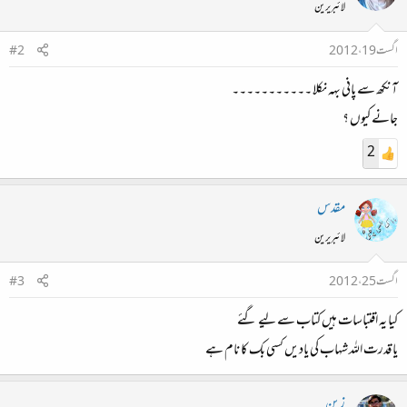
لائبریرین
اگست 19، 2012
#2
آنکھ سے پانی بہہ نکلا ۔۔۔۔۔۔۔۔۔۔۔
جانے کیوں ؟
2
مقدس
لائبریرین
اگست 25، 2012
#3
کیا یہ اقتباسات ہیں کتاب سے لیے گئے
یا قدرت اللہ شہاب کی یادیں کسی بک کا نام ہے
زین