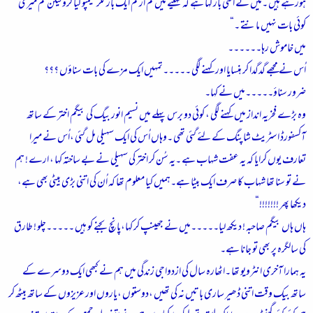
ہورہے ہیں ۔میں نے اتنی بار کہا ہے کہ مہینے میں کم از کم ایک بار کلر شیمپو کیا کرو لیکن تم میری
کوئی بات نہیں مانتے ۔“
میں خاموش رہا۔۔۔۔۔۔
اُس نے مجھے گدگدا کر ہنسایا اور کہنے لگی ۔۔۔۔۔تمہیں ایک مزے کی بات سناؤں ؟؟؟
ضرور سناؤ۔۔۔۔۔میں نے کہا۔
وہ بڑے فخریہ انداز میں کہنے لگی ، کوئی دو برس پہلے میں نسیم انور بیگ کی بیگم اختر کے ساتھ
آکسفورڈ اسٹریٹ شاپنگ کے لئے گئی تھی ۔وہاں اُس کی ایک سہیلی مل گئی ،اُس نے میرا
تعارف یوں کرایا کہ یہ عفت شہاب ہے ۔یہ سُن کر اختر کی سہیلی نے بے ساختہ کہا ، ارے ! ہم
نے تو سنا تھا شہاب کا صرف ایک بیٹا ہے۔ہمیں کیا معلوم تھا کہ اُن کی اتنی بڑی بیٹی بھی ہے،
دیکھا پھر !!!!!!!“
ہاں ہاں بیگم صاحبہ ! دیکھ لیا۔۔۔۔۔میں نے جھینپ کر کہا،پانچ بجنے کو ہیں ۔۔۔۔۔چلو ! طارق
کی سالگرہ پر بھی تو جانا ہے۔
یہ ہمارا آخری انٹرویو تھا ۔اٹھارہ سال کی ازدواجی زندگی میں ہم نے کبھی ایک دوسرے کے
ساتھ بیک وقت اتنی ڈھیر ساری باتیں نہ کی تھیں ،دوستوں ،یاروں اور عزیزوں کے ساتھ بیٹھ کر