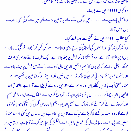
قالین تو نہایت عمدہ ہے ،اُس نے کہا۔لیکن ہمارے کام کا نہیں !
وہ کیوں ؟؟؟؟؟ میں نے پوچھا۔
دراصل بات یہ ہے ۔۔۔۔۔جن لوگوں کے لئے یہ قالین بنا ہے اُن میں سے کوئی بھی ہمارے
ہاں نہیں آتا۔
کیا مطلب ،؟؟؟؟ میں نے تلخی سے دریافت کیا۔
وہ اُٹھ کر بیٹھ گئی اور اسکول کی اُستانی کی طرح بڑی وضاحت سے گِن گِن کر سمجھانے لگی کہ ہمارے
ہاں ابنِ انشاء آتا ہے ،وہ پھسکڑا مار کر فرش پر بیٹھ جاتا ہے ،ایک طرف مالٹے دوسری طرف
مونگ پھلی،سامنے گنڈیریوں کا ڈھیر ! جمیل الدین عالی آتا ہے ،آتے ہی فرش پر لیٹ جاتا ہے
اور سگریٹ پر سگریٹ پی کر اُن کی راکھ ٹرے میں نہیں بلکہ اپنے ارد گرد قالین پر بکھیرتا ہے ۔
ممتاز مفتی ایک ہاتھ میں کھلے پان اور دوسرے ہاتھ میں زردے کی پُڑیا لئے آتا ہے ! اشفاق احمد
قالین پر اخبار بچھا کر ۔۔۔۔اُس پر تربوز چیرنا پھاڑنا شروع کر دیتا ہے ! ملتان سے ایثار راعی آم
اور خربوزے لے کر آئے گا ۔ڈھاکہ سے جسیم الدین ،جلیبی اور رس گُلّوں کی ٹپکتی ہوئی ٹوکری
لائے گا ۔وہ سب یہ تحفے لاکر بڑے تپاک سے قالین پر سجا دیتے ہیں ۔سال میں کئی بار سید ممتاز
حسین شاہ بی۔اے ،ساٹھ سال کی عمر میں ایم ۔اے انگلش کی تیاری کرنے آتا ہے اور قالین پر