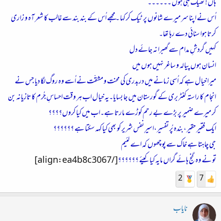
ہاں ! ٹھیک ہی ہوں ۔۔۔۔۔۔
اُس نے اپنا سر میرے شانوں پر ٹیک کر کہا ۔مجھے اُس کے بند بند سے غالب کا شعر آہ و زاری
کرتا ہوا سنائی دے رہا تھا۔
کہیں گردشِ مدام سے گھبرا نہ جائے دل
انسان ہوں پیالہ و ساغر نہیں ہوں میں
میرا خیال ہے کہ اُسی زمانے میں دربدری کی محنت و مشقّت نے اُسے وہ روگ لگا دیا جس نے
انجام کا راستہ کنٹربری کے گورستان میں جا بسایا۔یہ خیال اب ہر وقت احساسِ جُرم کا تازیانہ بن
کر میرے ضمیر پر بڑے بے رحم کوڑے مارتا ہے۔اب میں کیا کروں؟؟؟؟
ایک فقیر حقیر،بندہ پُر تفسیر،اسیرِ نفس شریر کو بھی کیا کہہ سکتا ہے ؟؟؟؟؟؟
جی چاہتا ہے خاک سے پوچھوں کہ اے لئیم
تو نے وہ گنج ہائے گراں مایہ کیا کیئے ؟؟؟؟؟؟
[/align:ea4b8c3067]
2
7
نایاب