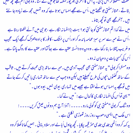
عفت کھلکھلا کر ہنس پڑی۔یہ اُس کا آخری بھرپور قہقہہ تھا جو میں نے سُنا ۔وہ بولی !تم مجھے کچھ نہیں
بتاتے ،ممتاز مفتی جو لکھتے ہیں ،اُس سے مجھے احساس ہوتا ہے کہ وہ تمہیں مجھ سے زیادہ جانتے
ہیں ۔آخر مجھے بھی تو کچھ بتاؤ ۔
میں نے کہا ! تم ممتاز مفتی کو جانتی ہو ؟ بہت بڑا افسانہ نگار ہے ،جو جی میں آئے لکھتا رہتا ہے
،اُس نے میرے سر پر سبز عمامہ باندھ کر اور اُس پر مُشک،کافور کا برادہ چھڑک کر مجھے ایک عجیب
و غریب پُتلا سا بنا رکھا ہے ۔وہ دیدہ و دانستہ عقیدے سے بھاگتا اور عقیدے کا روگ پالتا ہے۔
اُس کی کسی بات پر دھیان نہ دو ۔
وہ مسکرا کر بولی " یہ ممتاز مفتی بھی عجیب آدمی ہیں۔میرے ساتھ بڑی محبت کرتے ہیں۔ثاقب
کے ساتھ گھنٹوں بچوں کی طرح کھیلتے ہیں لیکن وہ جب میرے ساتھ تمہاری باتیں کرکے جاتے
ہیں تو مجھے یہ احساس ہونے لگتا ہے جیسے میں تمہاری بیوی نہیں بیوہ ہوں ۔“
" یہی تو اُس کی افسانہ نگاری کا کمال ہے ! “ میں نے کہا ۔
وہ تنک کر بولی " مفتی جی کو گولی مارو ۔۔۔۔۔ ! آؤ ! آج ہم دونوں عیش کریں ۔۔۔۔ !
اس ملک میں ایسی دھوپ روز روز تھوڑی نکلتی ہے ۔“
یہ کہہ کر وہ اُٹھی جلدی جلدی مٹر قیمہ پکایا ۔کچھ چاول اُبالے اور سلاد بنائی ۔ہمیں کھانا کِھلا کر وہ