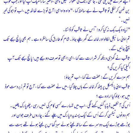
اپنے کمرے میں چلی گئی ۔جامنی رنگ کی شلوار قمیض پہنی ،ڈھیر سارا میک اپ کیا اور جب خوب
بن ٹھن کر نکلی تو ثاقب نے بے ساختہ کہا ، " واہ واہ امی ! آج تو بڑے ٹھاٹھ ہیں ،اب تو ابو کی خیر
نہیں ۔“
" زیادہ بک بک نہ کیا کرو ! “ اُس نے ثاقب کو ڈانٹا۔
تم اپنی سائیکل نکالو اور خالد کے گھر چلے جاؤ ۔شام کو طارق کی سالگرہ ہے ۔ہم بھی پانچ بجے تک
پہنچ جائیں گے۔
ثاقب نے گھڑی دیکھ کر شرارت سے کہا ،امی ! ابھی تو صرف دو بجے ہیں ! پانچ بجے تک آپ
اکیلی کیا کریں گی ؟
ہم مزے کریں گے ! عفت نے کہا ، اب تم جاؤ !
ثاقب اپنی بائیسکل پر بیٹھ کر خالد کے ہاں چلا گیا ،میں نے عفت سے کہا ، آج تو تم زبردست موڈ
میں ہو، بولو کیا ارادہ ہے ؟
اُس کی آنکھیں ڈبڈبا گئیں کہنے لگی ، اب میں تمہارے کسی کام کی نہیں رہی ،چلو پارک چلیں ۔
ہم دونوں ٹیکسی کرکے اُس کے ایک پسندیدہ پارک میں چلے گئے ۔چاروں طرف جوان اور
بوڑھے جوڑے ایک دوسرے کے ساتھ لپٹے ہوئے سبز گھاس پر لیٹے ہوئے تھے بہت سے