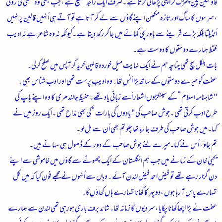
فاؤنٹین پین چھڑک کر اپنی پڑھائی کرتا ہے ۔صرف ایک راجہ شفیع ہے ،جب کبھی وہ مکئی کی روٹی
،سرسوں کا ساگ اور تازہ مکھن اپنے گاؤں سے لے کر آتا ہے تو آتے ہی اُنہیں قالین پر نہیں
اُنڈیلتا بلکہ بڑے قرینے سے باورچی کھانے میں جا کر رکھ دیتا ہے ۔کیونکہ نہ وہ شاعر ہے نہ ادیب
فقط ہمارے دوستوں کا دوست ہے۔
بات بلکل سچ تھی چناچہ ہم نے ایک نہایت میل خوردہ قالین خرید کر آپس میں صلح کرلی۔
عفت کو میرے دوستوں کے ساتھ بڑا اُنس تھا۔وہ ادیب پرست تھی اور ادب شناس بھی ۔
" شاہنامہ اسلام “ کے سینکڑوں اشعار اُسے زبانی یاد تھے۔حفیظ جالندھری کا وہ اپنے باپ کی
طرح ادب کرتی تھی ۔جوش صاحب کی " یادوں کی بارات “ کی بھی مدّاح تھی ۔ایک روز میں نے
کہا۔میں جوش صاحب کی طرف جا رہا تھا چلو تم بھی اُن سے مل لو ۔
تم جاؤ ، اُس نے کہا۔میرے لئے جوش صاحب کے دور کے ڈھول ہی سہانے ہیں۔
یحییٰ خان کے زمانے میں جب ہم انگلستان کے ایک چھوٹے سے گاؤں میں خاموشی سے اپنے
دن گزار رہے تھے تو فیض احمد فیض لندن آئے ۔وہاں سے اُنہوں نے مجھے فون کیا کہ میں کل
تمہارے پاس آ رہا ہوں ،دوپہر کا کھانا تمہارے ہاں کھاؤں گا۔
عفت نے بڑا اچھا کھانا پکایا ،سردیوں کا زمانہ تھا۔شائد برف باری ہورہی تھی لندن سے ہمارے