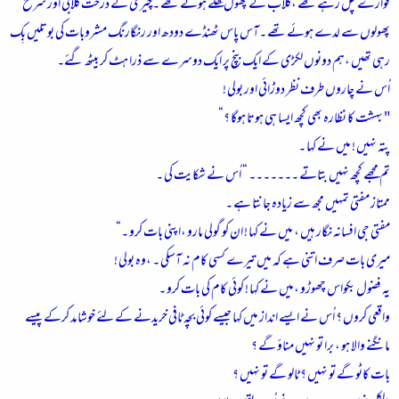
فوارے چل رہے تھے ،گلاب کے پھول کِھلے ہوئے تھے ۔چیری کے درخت گلابی اور سرخ
پھولوں سے لدے ہوئے تھے ۔آس پاس ٹھنڈے دودھ اور رنگارنگ مشروبات کی بوتلیں بِک
رہی تھیں ،ہم دونوں لکڑی کے ایک بنچ پر ایک دوسرے سے ذرا ہٹ کر بیٹھ گئے۔
اُس نے چاروں طرف نظر دوڑائی اور بولی !
" بہشت کا نظارہ بھی کچھ ایسا ہی ہوتا ہوگا ؟“
پتہ نہیں ! میں نے کہا ۔
تم مجھے کچھ نہیں بتاتے ۔۔۔۔۔۔۔ “ اُس نے شکایت کی ۔
ممتاز مفتی تمہیں مجھ سے زیادہ جانتا ہے ۔
مفتی جی افسانہ نگار ہیں ، میں نے کہا ! ان کو گولی مارو ،اپنی بات کرو ۔“
میری بات صرف اتنی ہے کہ میں تیرے کسی کام نہ آسکی ۔ ،وہ بولی !
یہ فضول بکواس چھوڑو ،میں نے کہا ! کوئی کام کی بات کرو ۔
واقعی کروں ؟ اُس نے ایسے انداز میں کہا جیسے کوئی بچہ ٹافی خریدنے کے لئے خوشامد کرکے پیسے
مانگنے والا ہو ، برا تو نہیں مناؤ گے ؟
بات کاٹو گے تو نہیں ؟ ٹالو گے تو نہیں ؟