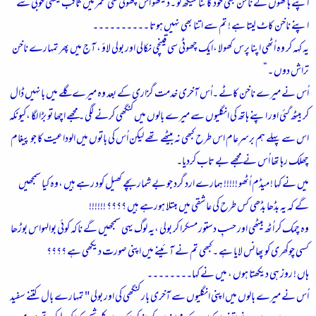
اپنے ہاتھوں کے ناخن بھی خود کاٹنا سیکھ لو ۔دیکھو اس چھوٹی سی عمر میں ثاقب کیسی خوبی سے
اپنے ناخن کاٹ لیتا ہے ! تم سے اتنا بھی نہیں ہوتا ۔۔۔۔۔۔۔۔۔۔
یہ کہہ کر وہ اُٹھی اپنا پرس کھولا ،ایک چھوٹی سی قینچی نکالی اور بولی لاؤ ، آج میں پھر تمہارے ناخن
تراش دوں ۔“
اُس نے میرے ناخن کاٹے ۔اُس آخری خدمت گزاری کے بعد وہ میرے گلے میں بانہیں ڈال
کر بیٹھ گئی اور اپنے ہاتھ کی انگلیوں سے میرے بالوں میں کنگھی کرنے لگی ۔مجھے اچھا تو بڑا لگا ،کیونکہ
اس سے پہلے ہم برسرِعام اس طرح کبھی نہ بیٹھے تھے لیکن اُس کی باتوں میں الوداعیت کا جو پیغام
چھلک رہا تھا اُس نے مجھے بے تاب کردیا۔
میں نے کہا ! میڈم اُٹھو !!!!! ہمارے ارد گرد جو بے شمار بچے کھیل کود رہے ہیں ،وہ کیا سمجھیں
گے کہ یہ بڈھا بڈھی کس طرح کی عاشقی میں مبتلا ہورہے ہیں ؟؟؟؟ !!!!!!
وہ چمک کر اُٹھ بیٹھی اور حسبِ دستور مسکرا کر بولی ،یہ لوگ یہی سمجھیں گے ناکہ کوئی بوالہواس بوڑھا
کسی چوکھری کو پھانس لایا ہے ۔کبھی تم نے آئینے میں اپنی صورت دیکھی ہے ؟؟؟؟
ہاں ! روز ہی دیکھتا ہوں ، میں نے کہا۔۔۔۔۔۔۔۔
اُس نے میرے بالوں میں اپنی انگلیوں سے آخری بار کنگھی کی اور بولی " تمہارے بال کتنے سفید