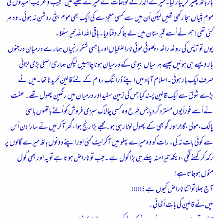
بار ہاتھ پھیر کر پیار کیا۔میرے اندر کے توہمات نے میرے سینے میں عجیب و غریب اُمیدوں کی
موم بتّیاں سجا رکھی تھیں لیکن اُن میں سے کسی معجزے کی ایک بھی موم بتّی روشن نہ ہوئی۔وہ مر
گئی تھی ! ہم نے اُسے قبرستان میں لے جا کر دفنا دیا۔باقی اللہ اللہ خیر سلّلا ۔
یوں تو آپس کی روٹھ راٹھ ،چھوٹی موٹی ناراضگیاں اور باہمی شکر رنجیاں ہمارے درمیان درجنوں
بار ویسے ہی ہوئیں جیسے ہر میاں بیوی کے درمیان ہونا چاہییں لیکن ہماری اصلی بڑی لڑائی
صرف ایک بار ہوئی۔اسلام آباد میں اپنے ڈرائنگ روم کے لئے قالین خریدنا تھا ۔میں نے
بڑے شوق سے ایک قالین پسند کیا جس کی زمین سفید اور درمیان میں رنگین پھول تھے۔عفت
نے اُسے فوراً یوں مسترد کر دیا جس طرح وہ کسی چالاک سبزی فروش کو اُلٹے ہاتھوں باسی
پالک،مولی،گاجر اور گوبھی کے پھول لوٹا رہی ہو ۔مجھے بڑا رنج ہوا،گھر آکر میں نے سارا دن اُس
سے کوئی بات نہ کی۔رات کو وہ میرے پہلو میں آکر لیٹ گئی اور اپنے دونوں ہاتھ میرے گالوں پر
رکھ کر کہنے لگی ،دیکھ تیرا منہ پہلے ہی بڑا گول ہے ۔جب تو ناراض ہوتا ہے تو یہ اور بھی گول
مٹول ہوجاتا ہے !
آج بھلا تو اتنا ناراض کیوں ہے ؟!!!!!
میں نے قالین کی بات اُٹھائی ۔