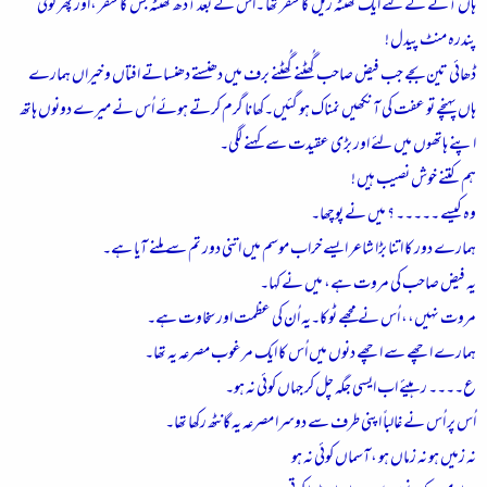
ہاں آنے کے لئے ایک گھنٹہ ریل کا سفر تھا ۔اُس کے بعد آدھ گھنٹہ بس کا سفر ،اور پھر کوئی
پندرہ منٹ پیدل !
ڈھائی تین بجے جب فیض صاحب گُھٹنے گُھٹنے برف میں دھنستے دھنساتے افتاں و خیراں ہمارے
ہاں پہنچے تو عفت کی آنکھیں نمناک ہو گئیں۔کھانا گرم کرتے ہوئے اُس نے میرے دونوں ہاتھ
اپنے ہاتھوں میں لئے اور بڑی عقیدت سے کہنے لگی۔
ہم کتنے خوش نصیب ہیں !
وہ کیسے ۔۔۔۔۔ ؟ میں نے پوچھا۔
ہمارے دور کا اتنا بڑا شاعر ایسے خراب موسم میں اتنی دور تم سے ملنے آیا ہے۔
یہ فیض صاحب کی مروت ہے، میں نے کہا۔
مروت نہیں،، اُس نے مجھے ٹوکا۔یہ اُن کی عظمت اور سخاوت ہے۔
ہمارے اچھے سے اچھے دنوں میں اُس کا ایک مرغوب مصرعہ یہ تھا۔
ع۔۔۔۔ رہیئے اب ایسی جگہ چل کر جہاں کوئی نہ ہو۔
اُس پر اُس نے غالباً اپنی طرف سے دوسرا مصرعہ یہ گانٹھ رکھا تھا۔
نہ زمیں ہو نہ زماں ہو ،آسماں کوئی نہ ہو