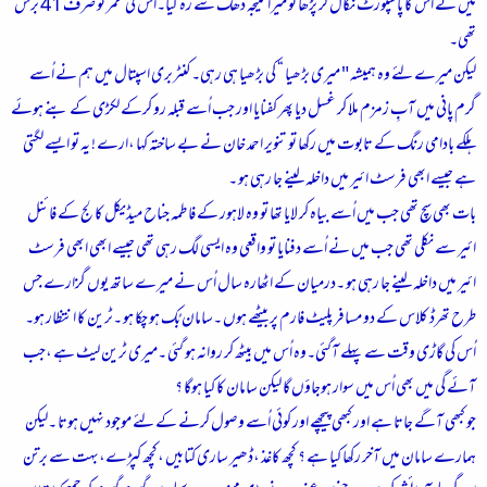
میں نے اُس کا پاسپورٹ نکال کر پڑھا تو میرا کلیجہ دھک سے رہ گیا۔اُس کی عمر تو صرف 41 برس
تھی۔
لیکن میرے لئے وہ ہمیشہ " میری بڑھیا “ کی بڑھیا ہی رہی۔کنٹربری اسپتال میں ہم نے اُسے
گرم پانی میں آبِ زمزم ملا کر غسل دیا پھر کفنایا اور جب اُسے قبلہ رو کرکے لکڑی کے بنے ہوئے
ہلکے بادامی رنگ کے تابوت میں رکھا تو تنویر احمد خان نے بے ساختہ کہا ،ارے ! یہ تو ایسے لگتی
ہے جیسے ابھی فرسٹ ائیر میں داخلہ لینے جا رہی ہو ۔
بات بھی سچ تھی جب میں اُسے بیاہ کر لایا تھا تو وہ لاہور کے فاطمہ جناح میڈیکل کالج کے فائنل
ائیر سے نکلی تھی جب میں نے اُسے دفنایا تو واقعی وہ ایسی لگ رہی تھی جیسے ابھی ابھی فرسٹ
ائیر میں داخلہ لینے جا رہی ہو ۔درمیان کے اٹھارہ سال اُس نے میرے ساتھ یوں گزارے جس
طرح تھرڈ کلاس کے دو مسافر پلیٹ فارم پر بیٹھے ہوں ۔سامان بُک ہو چکا ہو ۔ٹرین کا انتظار ہو۔
اُس کی گاڑی وقت سے پہلے آگئی۔وہ اُس میں بیٹھ کر روانہ ہو گئی ۔میری ٹرین لیٹ ہے ،جب
آئے گی میں بھی اُس میں سوار ہوجاؤں گا لیکن سامان کا کیا ہوگا ؟
جو کبھی آگے جاتا ہے اور کبھی پیچھے اور کوئی اُسے وصول کرنے کے لئے موجود نہیں ہوتا ۔لیکن
ہمارے سامان میں آخر رکھا کیا ہے ؟ کچھ کاغذ ،ڈھیر ساری کتابیں ،کچھ کپڑے،بہت سے برتن