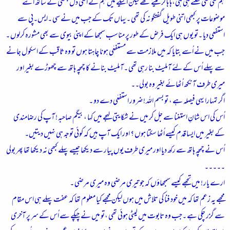
ہم کئی کئی گھنٹے ہی ہی،ہا ہا کر لیتے تھے لیکن اکیلے میں ہم نے اتنی دل جمعی کے ساتھ اتنے
موضوعات پر کبھی اتنی طویل گفتگو نہ کی تھی ۔یہاں تک کے جب میں نے سی ۔ایس۔پی سے
استفعی دیا ۔تو یوں ہی ایک فرض کے طور پر مناسب سمجھا کے اپنی بیوی سے بھی مشورہ کرلوں ۔
جب میں نے اُسے بتایا کہ میں ملازمت سے مستفعٰی ہونا چاہتا ہوں تو وہ ثاقب کے اسکول جانے
سے پہلے اُس کے لئے آملیٹ بنا رہی تھی ۔آملیٹ بنانے کا چمچہ ہاتھ سے چھوڑے بغیر اور
میری طرف آنکھ اُٹھائے بغیر وہ بولی۔۔
اگر تمہارا یہی فیصلہ ہے ، تو بسم اللہ ! ضرور استفعٰی دے دو ۔
اُس کی اس شانِ استغنا سے جل کر میں نے شکایتی لہجے میں کہا ،بیگم صاحبہ ! آپ کی رضامندی
کے بغیر میں ایسا قدم کیسے اُٹھا سکتا ہوں ؟ اور ایک آپ ہیں کہ کوئی توجہ ہی نہیں دیتیں۔
اُس نے چمچہ ہاتھ سے رکھ دیا اور میری طرف یوں پیار سے دیکھا جیسے پہلے کبھی نہ دیکھا تھا پھر بولی
۔۔۔۔۔
ارے یار ! میں تجھے کیسے سمجھاؤں کہ جو تیری مرضی وہ میری مرضی ۔
مجھے یہ زعم تھا کہ میں خود فنا کی تلاش میں ہوں لیکن مجھے کیا معلوم تھا کہ عفت پہلے ہی اس مقام
سے گزر چکی ہے ۔جب وہ تابوت میں لیٹی ہوئی تھی ،تو میں نے چپکے سے اُس کے سر پر آخری