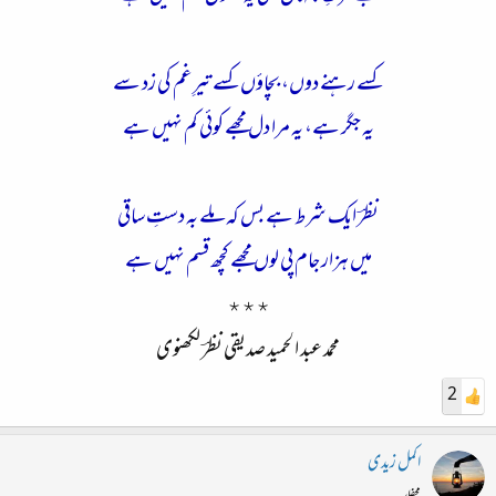
کسے رہنے دوں، بچاؤں کسے تیرِ غم کی زد سے
یہ جگر ہے، یہ مرا دل مجھے کوئی کم نہیں ہے
نظرؔ ایک شرط ہے بس کہ ملے بہ دستِ ساقی
میں ہزار جام پی لوں مجھے کچھ قسم نہیں ہے
٭٭٭
محمد عبد الحمید صدیقی نظرؔ لکھنوی
2
اکمل زیدی