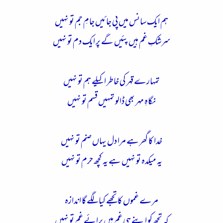
ء
ہم ایک سانس میں پی جائیں جامِ جم تو نہیں
سرشکِ غم ہیں پئیں گے پر ایک دم تو نہیں
تمہارے قہر کی خاطر اکیلے ہم تو نہیں
نگاہِ مہر بھی ڈالو تمہیں قسم تو نہیں
خدا کا گھر ہے مرا دل یہاں صنم تو نہیں
یہ میکدہ تو نہیں ہے یہ کچھ حرم تو نہیں
مرے غموں کا تجھے کیا لگے گا اندازہ
کہ تجھ کو اپنے ہی غم ہیں پرائے غم تو نہیں