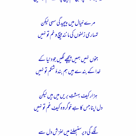
مرے خیال میں پیچیدگی سہی لیکن
تمہاری زلفوں کی مانند پیچ و خم تو نہیں
جنوں نہیں ہمیں پیچھے لگیں جو دنیا کے
خدا کے بندے ہیں ہم بندۂ شکم تو نہیں
ہزار کیف بہشتِ بریں میں ہیں لیکن
دل اپنا جس کا ہے خوگر وہ کیفِ غم تو نہیں
لگے گی دیر سنبھلنے میں لغزشِ دل سے