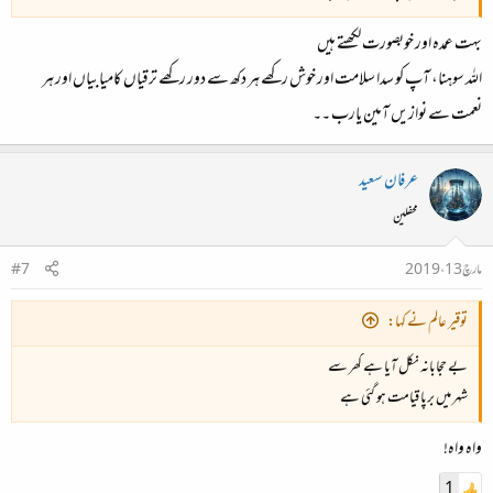
بہت عمدہ اور خوبصورت لکھتے ہیں
اللہ سوہنا، آپ کو سدا سلامت اور خوش رکھے ہر دکھ سے دور رکھے ترقیاں کامیابیاں اور ہر
نعمت سے نوازیں آمین یارب ۔۔
عرفان سعید
محفلین
مارچ 13، 2019
#7
توقیر عالم نے کہا:
بے حجابانہ نکل آیا ہے گھر سے
شہر میں برپا قیامت ہو گئی ہے
واہ واہ!
1