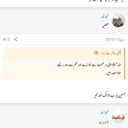
محمد فہد
محفلین
مارچ 15، 2019
#13
توقیر عالم نے کہا:
اللہ آپکو اپنی ہر نعمت سے نوازے اور غم سے دور رکھے
سلامت رہیں
آمین یارب جزاک اللہ خیر
محمداحمد
لائبریرین