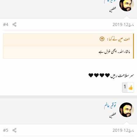
توقیر عالم
محفلین
مارچ 12، 2019
#4
الف عین نے کہا:
ماشاء اللہ۔ اچھی غزل ہے
سر سلامت رہیں ❤❤❤❤
1
توقیر عالم
محفلین
مارچ 12، 2019
#5