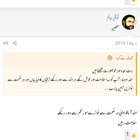
توقیر عالم
محفلین
مارچ 14، 2019
#8
محمد فہد نے کہا:
بہت عمدہ اور خوبصورت لکھتے ہیں
اللہ سوہنا، آپ کو سدا سلامت اور خوش رکھے ہر دکھ سے دور رکھے ترقیاں کامیابیاں اور ہر نعمت سے
نوازیں آمین یارب ۔۔
اللہ آپکو اپنی ہر نعمت سے نوازے اور غم سے دور رکھے
سلامت رہیں
1