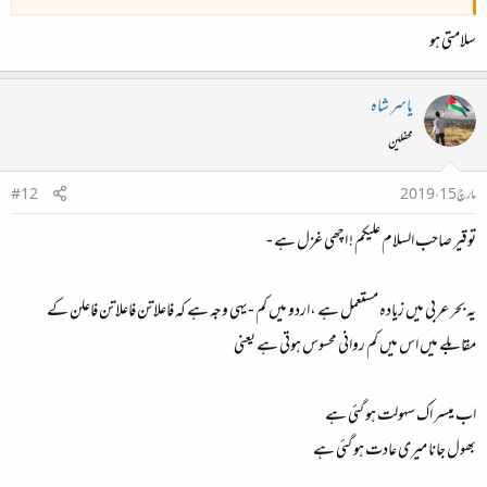
سلامتی ہو
یاسر شاہ
محفلین
مارچ 15، 2019
#12
توقیر صاحب السلام علیکم ! اچھی غزل ہے -
یہ بحر عربی میں زیادہ مستعمل ہے ،اردو میں کم -یہی وجہ ہے کہ فاعلاتن فاعلاتن فاعلن کے
مقابلے میں اس میں کم روانی محسوس ہوتی ہے یعنی
اب میسر اک سہولت ہو گئی ہے
بھول جانا میری عادت ہو گئی ہے