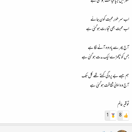
شہر میں برپا قیامت ہو گئی ہے
اب سرِ طورِ محبت کون جائے
اب محبت بھی تجارت ہو گئی ہے
آج پھر سے یاد وہ آنے لگا ہے
جس کو بچھڑے ایک مدت ہو گئی ہے
ہم جسے بے پردگی کہتے تھے کل تک
آج وہ اپنی ثقافت ہو گئی ہے
توقیر عالم
1
8