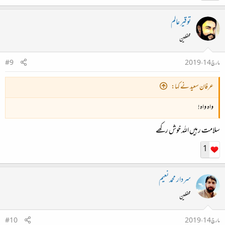
توقیر عالم
محفلین
مارچ 14، 2019
#9
عرفان سعید نے کہا:
واہ واہ!
سلامت رہیں اللہ خوش رکھے
1
سردار محمد نعیم
محفلین
مارچ 14، 2019
#10