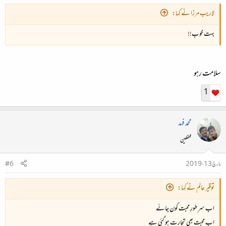
لاریب مرزا نے کہا:
بہت خوب!!
سلامت رہو
1
محمد فہد
محفلین
مارچ 13، 2019
#6
توقیر عالم نے کہا:
اب سرِ طورِ محبت کون جائے
اب محبت بھی تجارت ہو گئی ہے