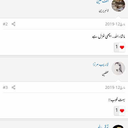
الف عین
لائبریرین
مارچ 12، 2019
#2
ماشاء اللہ۔ اچھی غزل ہے
1
لاریب مرزا
محفلین
مارچ 12، 2019
#3
بہت خوب!!
1