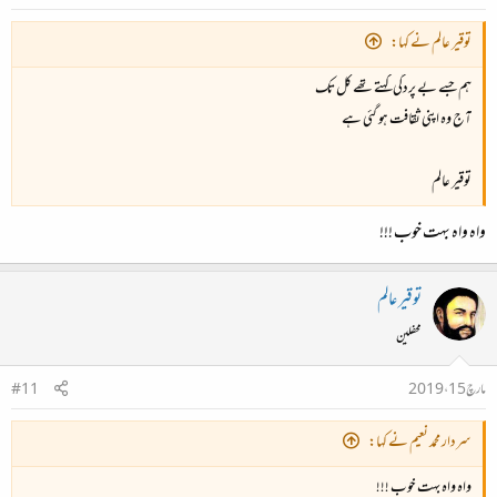
توقیر عالم نے کہا:
ہم جسے بے پردگی کہتے تھے کل تک
آج وہ اپنی ثقافت ہو گئی ہے
توقیر عالم
واہ واہ بہت خوب !!!
توقیر عالم
محفلین
مارچ 15، 2019
#11
سردار محمد نعیم نے کہا:
واہ واہ بہت خوب !!!