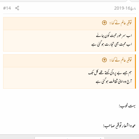
مارچ 16، 2019
#14
توقیر عالم نے کہا:
اب سرِ طورِ محبت کون جائے
اب محبت بھی تجارت ہو گئی ہے
توقیر عالم نے کہا:
ہم جسے بے پردگی کہتے تھے کل تک
آج وہ اپنی ثقافت ہو گئی ہے
بہت خوب!
عمدہ اشعار توقیر صاحب!