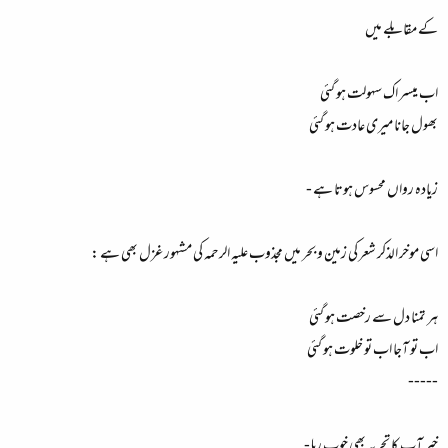
کے مقابلے میں
اب میسر اک سہولت ہو گئی
بھول جانا میری عادت ہو گئی
زیادہ رواں محسوس ہوتا ہے -
اسی موخر الذکر شعر کی زمین و بحر میں مجذوب علیہ الرحمہ کی مشہور غزل بھی ہے :
ہر تمنا دل سے رخصت ہو گئی
اب تو آجا اب تو خلوت ہو گئی
-----
خیر آپ کا تجربہ بھی خوب رہا -