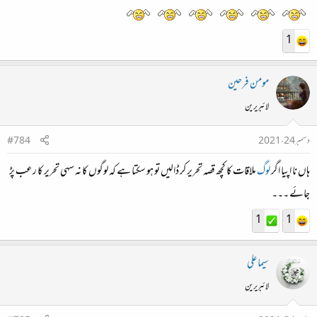
1
مومن فرحین
لائبریرین
دسمبر 24، 2021
#784
ہاں نا اپیا اگر
لوگ
ملاقات کا کچھ قصہ تحریر کر ڈالیں تو ہو سکتا ہے کہ لوگوں کا نہ سہی تحریر کا رعب پڑ
جائے ۔۔۔
1
1
سیما علی
لائبریرین