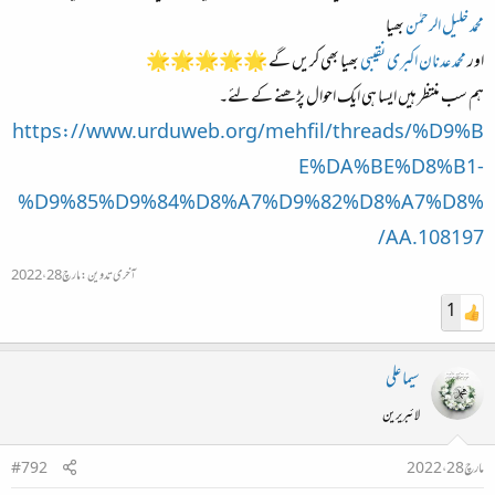
محمد خلیل الرحمٰن
بھیا
اور
محمد عدنان اکبری نقیبی
بھیا بھی کریں گے 🌟🌟🌟🌟🌟
ہم سب منتظر ہیں ایسا ہی ایک احوال پڑھنے کے لئے۔
https://www.urduweb.org/mehfil/threads/%D9%B
E%DA%BE%D8%B1-
%D9%85%D9%84%D8%A7%D9%82%D8%A7%D8%
AA.108197/
آخری تدوین:
مارچ 28، 2022
1
سیما علی
لائبریرین
مارچ 28، 2022
#792