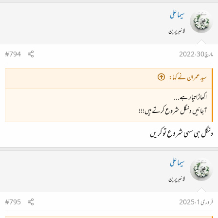
سیما علی
لائبریرین
مارچ 30، 2022
#794
سید عمران نے کہا:
اکھاڑا تیار ہے...
آجائیں دنگل شروع کرتے ہیں!!!
دنگل ہی سہی شروع تو کریں
سیما علی
لائبریرین
فروری 1، 2025
#795