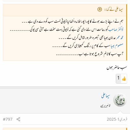
سیما علی نے کہا:
ہم نے اپنے بڑے ہونے کا پورا پورا فائدہ اُٹھا لیا ڈیوٹی لسٹ سب کو دے دی ہے ۔۔۔
ڈاکٹر صاحب
کو رعائت اس لئے دی گئی ہے کہ ڈیوٹی بہت سخت ہے آئی سی یو کی۔۔۔۔۔۔۔۔۔۔
محمد عمر
عدنان بھیا بھی تبصرہ ضرور شامل کریں گے ۔۔۔۔
معصوم بھیا
سب کے کام پر رننگ کمیینڑی کریں گے ۔۔۔۔۔
آپ سب کا ٹائم شروع ہوتا ہے اب ۔۔۔۔۔۔۔۔۔۔۔
سب حاضر ہوں
1
سیما علی
لائبریرین
فروری 1، 2025
#797