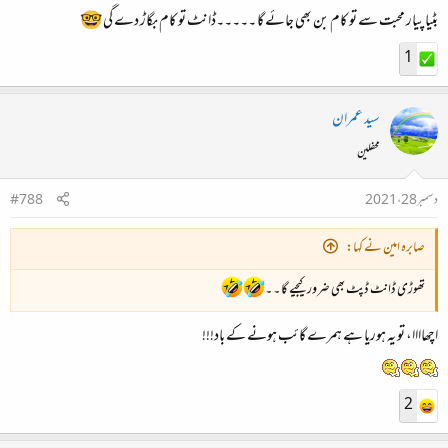
بٹیا پیار محبت سے تو کام بن بھی جائے گا ۔۔۔۔۔ڈانٹ تو کام بگاڑ دے گی 🤓
1
سید عمران
محفلین
دسمبر 28، 2021
#788
صابرہ امین نے کہا:
تھوڑی ڈانٹ ڈپٹ بھی ضرورکیجیے گا ۔ ۔
اچھاااا، تو یہ ہوریا ہے ہمرے گائب ہونے کے باد!!!
2