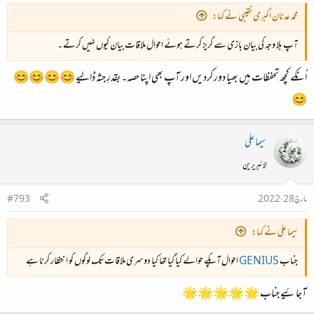
محمد عدنان اکبری نقیبی نے کہا:
آپ بلا وجہ کی بیان بازی سے گریز کرتے ہوئے احوال ملاقات بیان کیوں نہیں کرتے ۔
اُنکے کچھ تحفظات ہیں بھیا دور کردیں اور آپ بھی اپنا حصہ۔ بقدرِ جثہ ڈالیے 😊😊😊😊
😊
سیما علی
لائبریرین
مارچ 28، 2022
#793
سیما علی نے کہا:
جناب
GENIUS
احوال آپکے حوالے کیا گیا تھا کیا دوسری ملاقات تک لوگوں کو انتظار کرنا ہے
آجائیے جناب 🌟🌟🌟🌟🌟