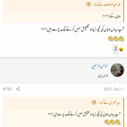
محمد عبدالرؤوف نے کہا:
وہاں کے؟؟؟؟
آپ یہاں وہاں کی کچھ زیادہ تفتیش نہیں کرنے لگ پڑے ہیں؟؟؟
2
مومن فرحین
لائبریرین
دسمبر 24، 2021
#782
سید عمران نے کہا:
آپ یہاں وہاں کی کچھ زیادہ تفتیش نہیں کرنے لگ پڑے ہیں؟؟؟