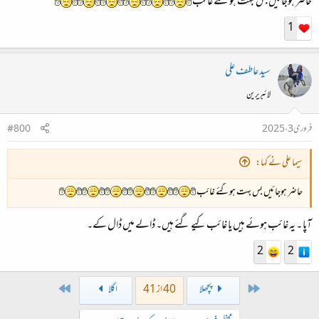
حاضر ہوجائیں بس بہت ہوگئے غائب
1
سید عاطف علی
لائبریرین
فروری 3، 2025
#800
سیما علی نے کہا:
حاضر ہوجائیں بس بہت ہوگئے غائب
آپا ۔ یہ غائب ہوئے ہیں یا غائب کیے گئے ہیں۔ ڈالے میں ڈال کے۔
2
2
Last
First
پچھلا
40 از 41
اگلا