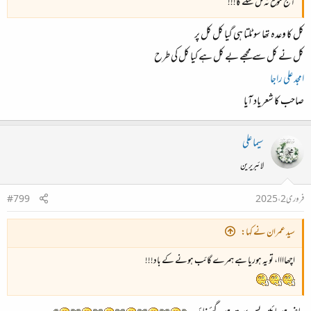
آج موقع نہ مل سکے گا!!!
کل کا وعدہ تھا سو ٹلتا ہی گیا کل کل پر
کل نے کل سے مجھے بے کل ہے کیا کل کی طرح
امجد علی راجا
صاحب کا شعر یاد آیا
سیما علی
لائبریرین
فروری 2، 2025
#799
سید عمران نے کہا:
اچھاااا، تو یہ ہوریا ہے ہمرے گائب ہونے کے باد!!!