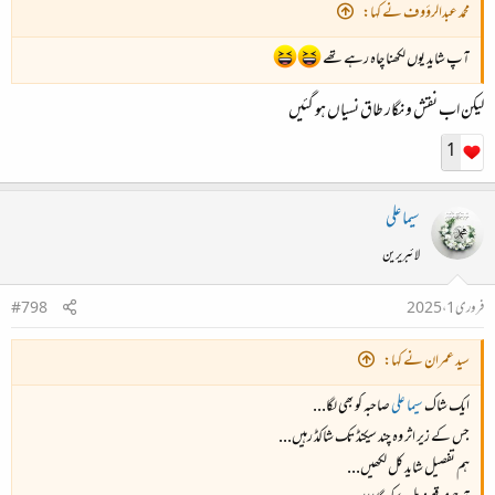
محمد عبدالرؤوف نے کہا:
آپ شاید یوں لکھنا چاہ رہے تھے
لیکن اب نقش و نگار طاق نسیاں ہو گئیں
1
سیما علی
لائبریرین
فروری 1، 2025
#798
سید عمران نے کہا:
ایک شاک
سیما علی
صاحبہ کو بھی لگا...
جس کے زیر اثر وہ چند سیکنڈ تک شاکڈ رہیں...
ہم تفصیل شاید کل لکھیں...