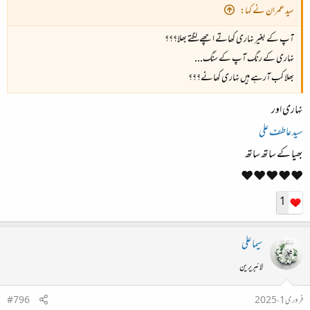
سید عمران نے کہا:
آپ کے بغیر نہاری کھاتے اچھے لگتے بھلا؟؟؟
نہاری کے رنگ آپ کے سنگ...
بھلا کب آرہے ہیں نہاری کھانے؟؟؟
نہاری اور
سید عاطف علی
بھیا کے ساتھ ساتھ
❤️❤️❤️❤️❤️
1
سیما علی
لائبریرین
فروری 1، 2025
#796