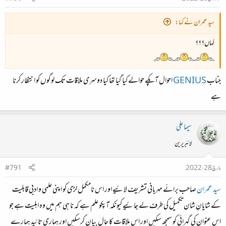
سید عمران نے کہا:
کہاں؟؟؟
جناب
GENIUS
احوال آپکے حوالے کیا گیا تھا کیا دوسری ملاقات تک لوگوں کو انتظار کرنا
ہے
سیما علی
لائبریرین
مارچ 28، 2022
#791
سید عمران
صاحب برائے مہربانی تشریف لائیے اور اس نامکمل لڑی کو اپنی علمی و ادبی قابلیت
کے شایانِ شان تکمیل کی طرف لے جائیے کیونکہ آپکو علم ہے کہ نا ہی ہم میں وہ اہلیت ہے جو
اس عنوان کی گہرائی کو سمجھ سکیں اور اس ملاقات کا حال بیان کرسکیں اور ہماری تائید ہمارے