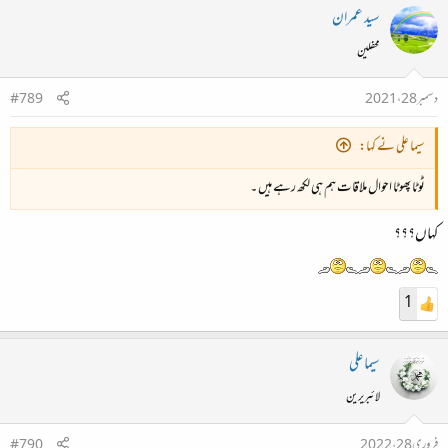
سید عمران
محفلین
دسمبر 28، 2021
#789
سیما علی نے کہا:
ٹوٹا پھوٹا احوال ملاقات ہم ہی لکھ رہے ہیں ۔
کہاں؟؟؟
1
سیما علی
لائبریرین
فروری 28، 2022
#790