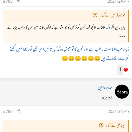
دسمبر 24، 2021
#785
مومن فرحین نے کہا:
ہاں نا اپیا اگر
لوگ
ملاقات کا کچھ قصہ تحریر کر ڈالیں تو ہو سکتا ہے کہ لوگوں کا نہ سہی تحریر کا رعب پڑ جائے
۔۔۔
بٹیا رعب
انکا
بہت رعب ہے اور تحریر کا تو اتنا زیادہ کہ کیا بتائیں اسی لئیے تو دیکھا نہیں کتنے
نخرے دیکھاتے ہیں 😊😊😊😊😊😊
1
صابرہ امین
لائبریرین
دسمبر 24، 2021
#786
سیما علی نے کہا: