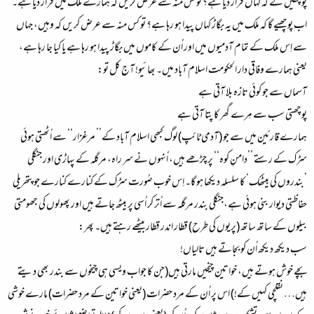
پوچھیں گے کہ کہاں قرار دیا ہے؟ تو کس منہ سے عرض کریں کہ ہمارے ملک میں قرار دیا ہے۔
اب پوچھیے گا کہ ملک میں یہ بگاڑ کہاں پیدا ہو رہا ہے؟ تو کس منہ سے عرض کریں کہ وہیں، جہاں
سے اِس ملک کے تمام آدمیوں میں اور اُن کے کاموں میں بگاڑ پیدا ہو رہا ہے یا کیا جا رہا ہے،
یعنی ہمارے وفاقی دار الحکومت اسلام آباد میں۔ بھائیو! آج کل تو:
آسماں سے جو کوئی تازہ بلا آتی ہے
پوچھتی سب سے مِرے گھر کا پتا آتی ہے
ہمارے قارئین میں سے جو (آدمی ٹائپ) لوگ کبھی اسلام آباد کے’’ مرغزار‘‘ سے اُٹھتی ہوئی
سڑک کے رستے ’’دامنِ کوہ‘‘ پر چڑھے ہیں، اُنہوں نے سر راہ، مرگلہ کے پہاڑی اور جنگلی
’بندروں کی بیٹھک‘ کا سلسلہ دیکھا ہو گا۔ اِس خوب صُورت سڑک کے کنارے کنارے جو پتھریلی
حفاظتی دیوار بنی ہوئی ہے،جنگلی بندر مرگلہ سے اُتر کر اُسی پر بیٹھ جاتے ہیں اور پھولوں کی جھومتی
بیلوں کے ساتھ ساتھ (پریوں کی طرح) قطار اندر قطار بیٹھے رہتے ہیں۔ پھر:
سب دیکھ دیکھ اُن کو بجاتے ہیں تالیاں!
بچے خوش ہوتے ہیں، خواتین چیخیں مارتی ہیں(جن کا جواب ویسی ہی چیخوں سے بندر بھی دیتے
ہیں… نقلچی کہیں کے!) اس پر اُن کے مرد حضرات (یعنی خواتین کے مرد حضرات) مارے خوشی