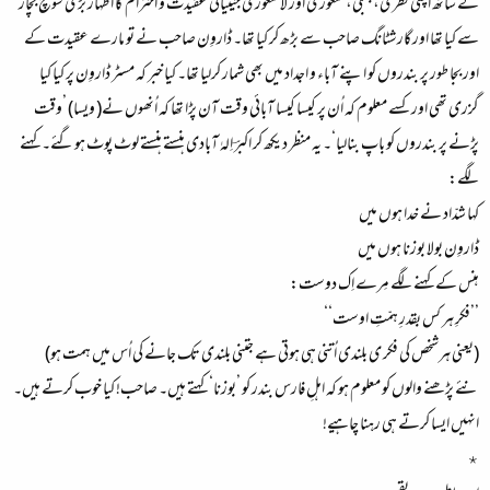
کے ساتھ اپنی فطری، جبلی، شعوری اور لاشعوری جینیاتی عقیدت و احترام کا اظہار بڑی سوچ بچار
سے کیا تھا اور گارشٹانگ صاحب سے بڑھ کر کیا تھا۔ ڈاروِن صاحب نے تو مارے عقیدت کے
اور بجا طور پر بندروں کو اپنے آباء و اجداد میں بھی شمار کرلیا تھا۔ کیا خبر کہ مسٹر ڈاروِن پر کیا کیا
گزری تھی اور کسے معلوم کہ اُن پر کیسا کیسا آبائی وقت آن پڑا تھا کہ اُنھوں نے( ویسا) ’وقت
پڑنے پر بندروں کو باپ بنالیا‘۔ یہ منظر دیکھ کر اکبرؔ اِلہٰ آبادی ہنستے ہنستے لوٹ پوٹ ہوگئے۔ کہنے
لگے:
کہا شدّاد نے خدا ہوں میں
ڈاروِن بولا بوزنا ہوں میں
ہنس کے کہنے لگے مِرے اِک دوست:
’’فکرِ ہر کس بقدرِ ہمّتِ اوست‘‘
(یعنی ہرشخص کی فکر ی بلندی اُتنی ہی ہوتی ہے جتنی بلندی تک جانے کی اُس میں ہمت ہو)
نئے پڑھنے والوں کو معلوم ہو کہ اہلِ فارس بندر کو ’بوزنا‘ کہتے ہیں۔ صاحب! کیا خوب کرتے ہیں۔
انہیں ایسا کرتے ہی رہنا چاہیے!
٭