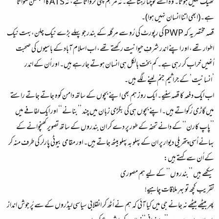
ٹھیک نہیں ہوتا۔ وہ اسے نوچتا رہتا ہے۔نہ مرہم پٹی کرواتا ہے، نہ ATSکا انجکشن لگواتا
ہے۔(ابھی اتنا انسان نہیں ہوا)۔
قصہ مختصر یہ کہ PWP کی رپورٹ کی رُو سے مرگلہ کے بندر جو پہلے بڑے نیک چلن،بہت نیک
اطوار تھے، اور اپنے اندر شرفِ حیوانیت رکھتے تھے، اب اسلام آباد کے باسیوں کی صحبت
اُنھیں خراب کر رہی ہے۔ کم بخت بالکل ہی انسان ہوتے جارہے ہیں۔ اور اُن کے اندر
’انسانیت‘ کے جراثیم جنم لینے لگے ہیں۔
اب ایک دفعہ کا قصہ سنیے۔ ایک روز ہم بھی اپنے بچوں کے ساتھ دامن کوہ جاتے جاتے راستے
میں گاڑی رُکواتے ہیں۔ اپنے بچوں ہی کی بگڑی زبان میں چند ’’بنانے‘‘ اور ایک لفافے میں
’’پاپ کارن‘‘ کے دانے تحفہ کے طور پر دے کر ان بندروں کے ساتھ تصویر کھنچوانے کے
بہانے اُسی پتھریلی دیوار پر ان کے پہلو بہ پہلو بیٹھ جاتے ہیں۔ اور مقامی بیوٹی پارلر کی طرف منہ کر
کے اُن سے کہتے ہیں:
سیکھے ہیں ’’بندروں‘‘ کے لیے ہم مصوری
تقریب کچھ تو بہرِ ملاقات چاہیے!
پھر بیٹھے بیٹھے نہ جانے جی میں کیا آئی کہ ہم نے اُٹھ کر انقلابی سیاسی لیڈروں کے سے پُر جوش انداز