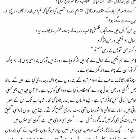
میں ان بندروں سے ’’منہ زبانی‘‘ خطاب کرنا شروع کردیا:
’’اے اسلام آباد کے مقتدر اور قابلِ احترام بندرو! تمہیں کیا ہو گیا کہ تم اس قدر حریص، لالچی اور
ندیدے ہو گئے ہو؟‘‘
یہ سن کر اُن میں سے ایک فلسفی ٹائپ بندر نے بہت مختصر سا جواب دیا:
جمالِ ہم نشیں در من اثر کرد
وگرنہ من ’تو بس بندرہی‘ ہستم‘‘
(میرے ہم نشیں کے جمال نے مجھ میں اثر کر دیا ہے، ورنہ میں تو بس بندر ہی ہوں)۔ ہم بوکھلا
کر فوراً ان کے پہلو سے اُٹھ کھڑے ہوئے۔
رچرڈ گارشٹانگ صاحب نے اسلام آباد کے بندروں سے جو اظہارِ ہمدردی کیا ہے، اُن کے ساتھ
جس یکجہتی اور جس ’بھائی چارے‘ کا مظاہرہ کیا ہے وہ اُنھی کو زیبا ہے۔ قرآنِ مجید میں بھی کسی
خاص انسانی نسل کا ذکر آیا ہے، جسے انسان سے بندر بنادیا گیا تھا۔ شاید اب تک اس کے جینز
باقی ہیں۔ہمارے کالمی دانشور جہاں اتنی بہت ساری تحقیق کرتے رہتے ہیں، وہاں ذرا سی تحقیق
اس بات کی بھی کر لیں کہ مذکورہ نسل اب …’ کون سی وادی میں ہے، کون سی منزل میں
ہے؟‘…ایک رچرڈ گارشٹانگ صاحب ہی پر بس نہیں، چارلس ڈارون صاحب نے بھی بندروں