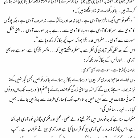
تشویش ہوئی ہو۔ البتہ یہ آدمی ہی ہیں جو (کسی دوسرے) آدمی کو بگڑتا دیکھ کر (اپنا ہی) منہ بگاڑ لیا
کرتے ہیں ۔جانور کھڑے تماشا دیکھتے ہیں کہ:
’’دیکھو تو سہی! کیسا بگڑا ہوا آدمی ہے۔ اچھا خاصا اور ہٹا کٹا ہے۔ نہ صرف آدمی ہے، بلکہ پولیس
کا آدمی ہے، سرکار کا آدمی ہے، دربار کا آدمی ہے… ہے بہ ہر صورت آدمی… یعنی شکل
صورت سے آدمی … مگر اِس قدر بگڑا ہوا کہ سب کچھ بگاڑ کر رکھ دیا ہے‘‘۔
اس کے بعد نظیرؔ اکبر آبادی کی نظر سے یہ منظر دیکھتے ہیں کہ … یکسر بگڑ گیا ہے، سو ہے وہ بھی
آدمی … اور اُس کے بگاڑ کو دیکھ کر:
جو منہ بگاڑتا ہے، سو ہے وہ بھی آدمی!
ہاں تواے صاحبو! ہماری خرابیوں اورہمارے بگاڑ پر ہمارے جانور تو ہمیں کبھی کچھ نہیں کہتے۔
بُرا نہ بھلا۔ سوچتے ہوں گے کہ انسان اپنی زندگی کو جنت بنائے یا جہنم؟ (اور جب تک ان دونوں
آسمانی مقامات میں سے کہیں نہیں جاتا، تب تک) ہماری طرف سے بھاڑ میں جائے۔ ہمیں
کیا؟…نیز… سانوں کی؟
مگر اب سنا ہے کہ جانوروں میں جنم لینے والے علمی، عملی اور فکری بگاڑ پر خود آدمی بلبلا اُٹھا
ہے، اِس بگاڑ کا ذمہ دار بھی آدمی ہی کو قرار دیا گیا ہے اور آدمی ہی نے قرار دیا ہے۔ آپ