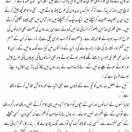
غذاؤں کے عادی ہوکر اپنی فطری غذاؤں کو خیر باد کہہ رہے ہیں، بلکہ ان’’ لذیذ لقمہ ہائے تر‘‘ کے
لالچ میں روزانہ پہاڑ سے اُتر کر سڑک پر ندیدوں کی طرح بیٹھ جاتے ہیں۔ سخی داتا جو کچھ پیش کرتے
ہیں اُن پر جھپٹ جھپٹ کر لپکتے ہیں، لپک لپک کر جھپٹتے ہیں اور آپس میں بھی چھینا جھپٹی کرتے
ہیں۔ اپنی فطری غذائیں چھوڑ کر انسانی غذائیں کھانے سے ان بندروں کی صحت بھی انسانوں کی
طرح خراب ہو جانے کا اندیشہ ہے۔ (صحبت تو خراب ہو ہی چکی ہے)۔ ڈر ہے کہ اُن کے جسم
میں شکر اور نشاستہ کی مقدار بڑھ جائے گی۔ اُن کے دانتوں میں کیڑے لگ جائیں گے۔ اُن کا
وزن غیر فطری طور پر بڑھنے لگے گا اور ہوتے ہوتے وہ بھی انسانوں( کی بیویوں ) کی طرح کاہل
اور موٹے ہوتے چلے جائیں گے۔ رچرڈ صاحب نے بندروں میں بگاڑ کی بدترین مثال دیتے
ہوئے فرمایا ہے کہ:
’’میں نے بعض بندروں کو کچرے کے ڈبوں سے بھی اشیائے خورونوش تلاش کرتے دیکھا
ہے‘‘۔
غالباً اُنہوں نے انسانوں اور اُن کے بچوں کو اسلام آباد میں یہی کام کرتے نہیں دیکھا اور اگر دیکھا
ہے تو اُن کے لیے فکر مند نہیں ہوئے۔ بہرحال رچرڈ صاحب کو فکر ہے کہ کسی دن، کسی شیشے
کے کسی ٹکڑے سے، کسی بندر کا ہاتھ کٹ گیا تو اُسے ’لگ پتا جائے گا‘۔ بندر کا زخم آسانی سے