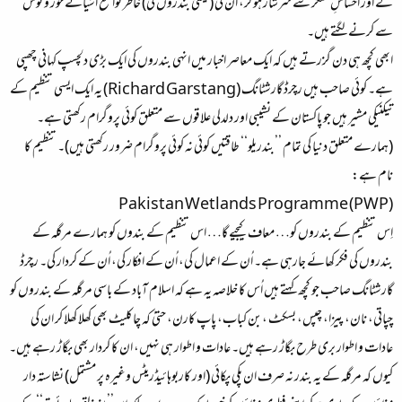
کے اور احساسِ تشکر سے سرشار ہو کر، اُن کی (یعنی بندروں کی) خاطر تواضع اشیائے خور و نوش
سے کرنے لگتے ہیں۔
ابھی کچھ ہی دن گزرتے ہیں کہ ایک معاصر اخبار میں انہی بندروں کی ایک بڑی دلچسپ کہانی چھپی
ہے۔ کوئی صاحب ہیں رچرڈ گارشٹانگ (Richard Garstang) یہ ایک ایسی تنظیم کے
تیکنیکی مشیر ہیں جو پاکستان کے نشیبی اور دلدلی علاقوں سے متعلق کوئی پروگرام رکھتی ہے۔
(ہمارے متعلق دنیا کی تمام ’’بندریلو‘‘ طاقتیں کوئی نہ کوئی پروگرام ضرور رکھتی ہیں)۔ تنظیم کا
نام ہے:
Pakistan Wetlands Programme (PWP)
اِس تنظیم کے بندروں کو… معاف کیجیے گا… اس تنظیم کے بندوں کو ہمارے مرگلہ کے
بندروں کی فکر کھائے جارہی ہے۔ اُن کے اعمال کی، اُن کے افکار کی، اُن کے کردار کی۔ رچرڈ
گارشٹانگ صاحب جو کچھ کہتے ہیں اُس کا خلاصہ یہ ہے کہ اسلام آباد کے باسی مرگلہ کے بندروں کو
چپاتی، نان، پیزا، چپس، بسکٹ ،بن کباب، پاپ کارن، حتیٰ کہ چاکلیٹ بھی کھلا کھلا کر ان کی
عادات و اطوار بری طرح بگاڑ رہے ہیں۔ عادات و اطوار ہی نہیں، ان کا کردار بھی بگاڑ رہے ہیں۔
کیوں کہ مرگلہ کے یہ بندر نہ صرف ان پکی پکائی (اور کاربوہائیڈریٹس وغیرہ پر مشتمل) نشاستہ دار