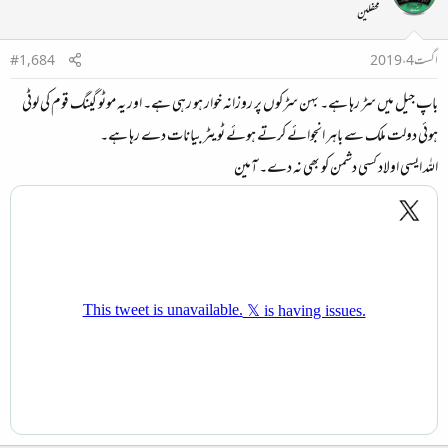
محفلین
اگست 4، 2019
#1,684
باپ جیل میں سڑ رہا ہے۔ بہن سڑکوں پر روزانہ خوار ہو رہی ہے۔ اور یہ موٹو گینگ قوم کی لوٹی
ہوئی دولت ملک سے باہر انجوائے کرتے ہوئے ٹویٹر بیانات دے رہا ہے۔
اللہ ایسی اولاد کسی دشمن کو بھی نہ دے۔ آمین