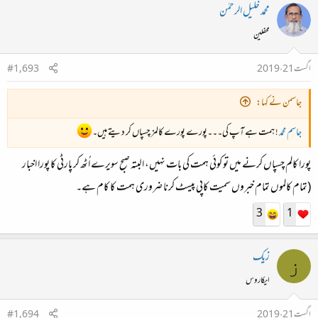
محمد خلیل الرحمٰن
محفلین
اگست 21، 2019
#1,693
جاسمن نے کہا:
جاسم محمد
! ہمت ہے آپ کی۔۔۔پورے پورے کالمز چسپاں کر دیتے ہیں۔
پورا کالم چسپاں کرنے میں تو کوئی ہمت کی بات نہیں، البتہ صبح سویرے اُٹھ کر پارٹی کا پورا اخبار
(تمام کالموں تمام خبروں سمیت کاپی پیسٹ کرنا ضروری ہمت کا کام ہے۔
3
1
زیک
ز
ایکاروس
اگست 21، 2019
#1,694