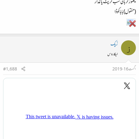
چھوڑ کر باقی سب کرپٹ یا غدار
(منقول) باباکوڈا
زیک
ز
ایکاروس
اگست 16، 2019
#1,688