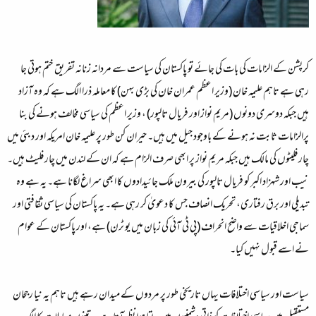
کرپشن کے الزامات کی بات کی جائے تو پاکستان کی سیاست سے مردانہ زنانہ تفریق ختم ہوتی جا
رہی ہے تاہم علیمہ خان (وزیر اعظم عمران خان کی بڑی بہن) کا معاملہ ذرا الگ ہے کہ وہ آزاد
ہیں جبکہ دوسری دونوں (مریم نواز اور فریال تالپور) ، وزیر اعظم کی سیاسی مخالف ہونے کی بنا
پرالزامات ثابت نہ ہونے کے باوجود جیل میں ہیں۔ حیران کن طور پر علیمہ خان امریکہ اور دبئی میں
چار فلیٹوں کی مالک ہیں جبکہ مریم نواز پر ابھی صرف الزام ہے کہ ان کے لندن میں چار فلیٹ ہیں۔
نیب اور شہزاد اکبر کو فریال تالپور کی بیرون ملک جائیدادوں کا ابھی سراغ لگانا ہے۔ یہ ہے وہ
تبدیلی اور برق رفتاری، تحریک انصاف جس کا دعویٰ کر رہی ہے۔ یہ پاکستان کی سیاسی ثقافتی اور
سماجی اخلاقیات سے واضح انحراف (پی ٹی آئی کی زبان میں یو ٹرن) ہے، اور پاکستان کے عوام
نے اسے قبول نہیں کیا۔
سیاست اور سیاسی اختلافات یہاں تاریخی طور پر مردوں کے میدان رہے ہیں تاہم یہ نیا رجحان