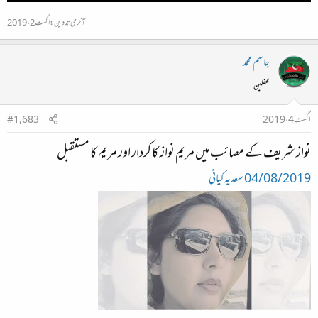
آخری تدوین:
اگست 2، 2019
جاسم محمد
محفلین
اگست 4، 2019
#1,683
نواز شریف کے مصائب میں مریم نواز کا کردار اور مریم کا مستقبل
04/08/2019
سعدیہ کیانی