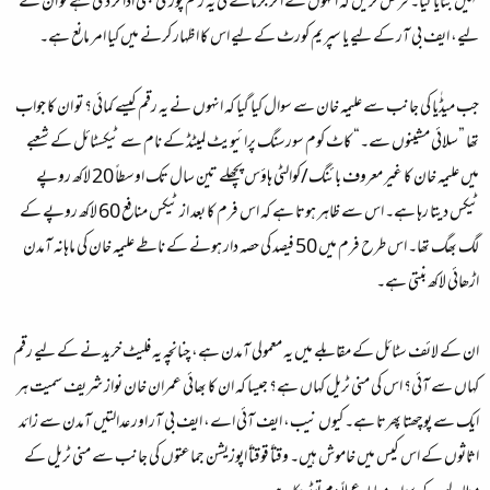
نہیں بتایا گیا۔ فرض کریں کہ انہوں نے اگر جرمانے کی یہ رقم پوری بھی ادا کر دی ہے تو ان کے
لیے، ایف بی آر کے لیے یا سپریم کورٹ کے لیے اس کا اظہار کرنے میں کیا امر مانع ہے۔
جب میڈٰیا کی جانب سے علیمہ خان سے سوال کیا گیا کہ انہوں نے یہ رقم کیسے کمائی؟ تو ان کا جواب
تھا ”سلائی مشینوں سے۔“ کاٹ کوم سورسنگ پرائیویٹ لمیٹڈ کے نام سے ٹیکسٹائل کے شعبے
میں علیمہ خان کا غیر معروف بائنگ/کوالٹی ہاؤس پچھلے تین سال تک اوسطاً 20 لاکھ روپے
ٹیکس دیتا رہا ہے۔ اس سے ظاہر ہوتا ہے کہ اس فرم کا بعد از ٹیکس منافع 60 لاکھ روپے کے
لگ بھگ تھا۔ اس طرح فرم میں 50 فیصد کی حصہ دار ہونے کے ناطے علیمہ خان کی ماہانہ آمدن
اڑھائی لاکھ بنتی ہے۔
ان کے لائف سٹائل کے مقابلے میں یہ معمولی آمدن ہے، چنانچہ یہ فلیٹ خریدنے کے لیے رقم
کہاں سے آئی؟ اس کی منی ٹریل کہاں ہے؟ جیسا کہ ان کا بھائی عمران خان نواز شریف سمیت ہر
ایک سے پوچھتا پھرتا ہے۔ کیوں نیب، ایف آئی اے، ایف بی آر اور عدالتیں آمدن سے زائد
اثاثوں کے اس کیس میں خاموش ہیں۔ وقتاً قوقتاً اپوزیشن جماعتوں کی جانب سے منی ٹریل کے