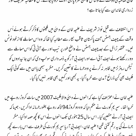
خان صاحبہ کی دولت کے وسائل کا بھی تھرڈ پارٹی آڈٹ کروایا جائے جس کا مطالبہ شریف اور
زرداری خاندان سے کیا جاتا ہے؟
اس انکشاف سے قبل نواز شریف نے علیمہ خان کے دبئی میں فلیٹوں کا ذکر کرتے ہوئے اُس
وقت کے چیف جسٹس آف پاکستان ثاقب نثار سے مطالبہ کیا تھا کہ وہ اس معاملے کا از خود نوٹس
لیں۔ مختصر ٹرائل کے بعد چیف جسٹس نے واضح طور پر نیب اور جے آئی ٹی کو اس معاملے سے
دور رکھتے ہوئے ایف آئی اے اور ایف بی آر کو یہ ذمہ داری سونپ دی کہ ان جائیدادوں کو
ٹیکس ریٹرنز میں ظاہر نہ کرنے پر وہ جرمانے کا تعین کریں۔ مگر یہ سبھی یا ان میں سے کوئی ایک
فلیٹ بھی کن ذرائع آمدن سے خریدا گیا، یہ کبھی اور کہیں بھی ظاہر نہیں کیا گیا۔
علیمہ خان نے اعتراف کیا ہے کہ انہوں نے دبئی والا فلیٹ 2007 میں سات کروڑ روپے میں
خریدا تھا۔ سپریم کورٹ نے حکم دیا کہ وہ دو کروڑ 94 لاکھ روپے بطور جرمانہ ادا کریں، جیسا کہ
ایف بی آر نے متعین کیا۔ اس سال 25 جنوری تک انہوں نے اس کا کچھ حصہ ادا کیا، مگر
جرمانے کی یہ رقم کتنی تھی؟ علیمہ خان، ایف بی آر یا سپریم کورٹ کی طرف سے اس بارے کچھ