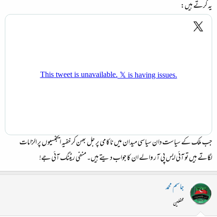
یہ کرتے ہیں:
جب ملک کے سیاست دان سیاسی میدان میں ناکامی پر جل بھن کر خفیہ ایجنسیوں پر الزامات
لگاتے ہیں تو آئی ایس پی آر والے ان کا جواب دیتے ہیں۔ منفی ریٹنگ آئی جے!
جاسم محمد
محفلین