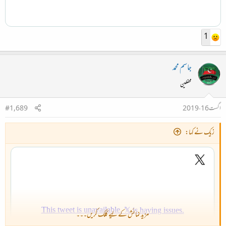
1
جاسم محمد
محفلین
اگست 16، 2019
#1,689
زیک نے کہا:
مزید نمائش کے لیے کلک کریں۔۔۔