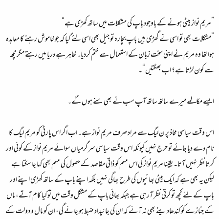
”مریم نواز بیٹی ہونے کے باوجود باپ کی مشکلات میں ساتھ کھڑی ہے“
”مشکلات بھی تو اسی نے گھڑی ہیں باپ بچارہ تو جیل بھی اسی لئے گیا کہ جو خاموش رہنے کا معاہدہ
ہوا تھا وہ مریم نے اپنی سخت زبان کے استعمال سے ختم کردیا۔ ظاہر ہے دریا میں رہتے مگرمچھ
سے کون لڑتا ہے؟ اب بھگتیں“۔
ایسے مکالمے میرے ساتھ ساتھ آپ سب نے بھی سنے ہوں گے۔
اس وقت سیاسی محاذ پر ن لیگ سے مراد صرف مریم نواز ہے۔ اب اگر اس پارٹی کو مریم لیگ کا
نام دے دیا جائے تو حرج نہیں کیونکہ اس وقت سیاسی سرگرمیاں سوائے مریم نواز کے کوئی اور
کرتا نظر نہیں آتا۔ یقینا مریم نواز کی اس مہم کو ذاتی مقاصد کے حصول کی مہم بھی کہا جا سکتا ہے
لیکن یہ بھی ہے کہ ایک بیٹی بھائیوں کی طرح بھاگی نہیں بلکہ اپنے باپ کے ساتھ کھڑی اپنے اور
باپ کے لئے کچھ تو کرتی نظر آرہی ہے جبکہ بھائی باپ کے مشکل وقت میں تو کیا کام آتے، ماں
کے جنازے کو کندھادینے بھی نہ آئے کہ ان کی جائیداد ضبط ہو جائے گی، ان کو مال و دولت کے