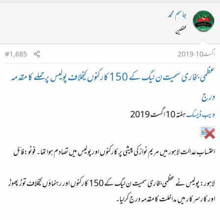
جاسم محمد
محفلین
اگست 10، 2019
#1,685
عظمی بخاری سمیت ن لیگ کے 150 کارکنوں کیخلاف پولیس پرحملے کا مقدمہ
درج
ویب ڈیسک
ہفتہ 10 اگست 2019
احتساب عدالت لاہور میں مریم نواز کی پیشی پر کارکنوں اور پولیس میں تصادم ہوا تھا۔ فوٹو:فائل
لاہور:
پولیس نے عظمی بخاری سمیت ن لیگ کے 150 کارکنوں اور رہنماؤں کیخلاف توڑ پھوڑ
اور کارسرکار میں مداخلت کا مقدمہ درج کرلیا۔