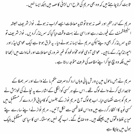
ثابت کرنا چاہتے ہیں کہ وہ بھی مریم کی طرح اس لڑائی کا حصہ ہیں جبکہ ایسا نہیں۔
مریم کے اندر تکبر اور غصہ نہ ہوتا تو شاید معاملات ایسے خراب نہ ہوتے۔ نواز شریف ہمیشہ
اسٹیبلشمنٹ کے فیورٹ رہے اور اسی لئے بہت وقت دیا گیا کہ سرینڈر کردیں۔ نواز شریف تو
شاید سرینڈر کر بھی دیتے لیکن مریم نے ایسا نہ ہونے دیا۔ یہ فرق ہوتا ہے ایک عوامی لیڈر اور
امپورٹڈ لیڈر کے مابین۔ عوامی آدمی خواہ مخواہ خود کو غیر ضروری معاملات اور فسادات میں الجھاتا
نہیں بلکہ وہ بچ بچا کر اپنے مقاصد کی طرف متوجہ رہتا ہے۔
مریم نے جس ماحول میں پرورش پائی وہاں ارد گرد صرف حکم ماننے والے اور سر جھکا کے
تابعداری کرنے والے لوگ تھے۔ اس لیے ہر کسی کو انگلی کے اشارے پہ نچانے کی خواہش نے
مریم کو بہت نقصان دیا۔ اب جو لوگ آج مریم نواز کے جلسوں کو کامیابی قرار دے کر مستقبل میں
کسی نوید کا انتظار کررہے ہیں وہ اس غلط فہمی سے نکل آئیں۔ مریم نواز نے اپنے سارے پتے
میز پر غلط وقتوں میں پھینکے ہیں۔ وہ ضائع گئے۔ اب کچھ نہیں ہوسکتا۔ ان کا سیاسی مستقبل بلیک
ہول میں جاچکا ہے