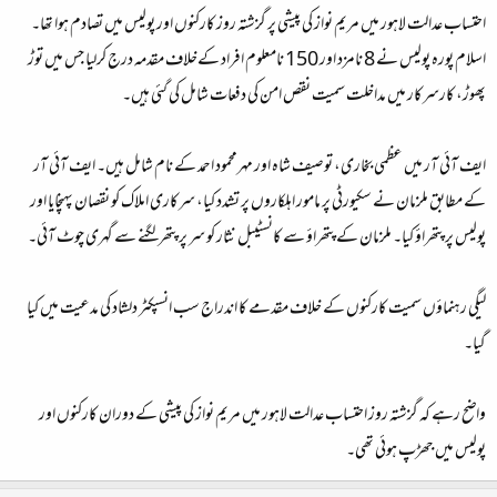
احتساب عدالت لاہور میں مریم نواز کی پیشی پر گزشتہ روز کارکنوں اور پولیس میں تصادم ہوا تھا۔
اسلام پورہ پولیس نے 8 نامزد اور 150 نامعلوم افراد کےخلاف مقدمہ درج کرلیا جس میں توڑ
پھوڑ، کارسرکار میں مداخلت سمیت نقص امن کی دفعات شامل کی گئی ہیں۔
ایف آئی آر میں عظمی بخاری، توصیف شاہ اور مہرمحمود احمد کے نام شامل ہیں۔ ایف آئی آر
کے مطابق ملزمان نے سکیورٹی پر مامور اہلکاروں پر تشدد کیا، سرکاری املاک کو نقصان پہنچایا اور
پولیس پر پتھراؤ کیا۔ ملزمان کے پتھراؤ سے کانسٹیبل نثار کو سر پر پتھرلگنے سے گہری چوٹ آئی۔
لیگی رہنماؤں سمیت کارکنوں کے خلاف مقدمے کا اندراج سب انسپکٹر دلشاد کی مدعیت میں کیا
گیا۔
واضح رہے کہ گزشتہ روز احتساب عدالت لاہور میں مریم نواز کی پیشی کے دوران کارکنوں اور
پولیس میں جھڑپ ہوئی تھی۔