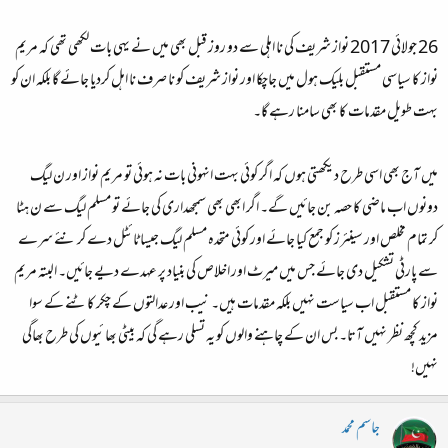
26 جولائی 2017 نواز شریف کی نا اہلی سے دو روز قبل بھی میں نے یہی بات لکھی تھی کہ مریم
نواز کا سیاسی مستقبل بلیک ہول میں جاچکا اور نواز شریف کو نا صرف نا اہل کردیا جائے گا بلکہ ان کو
بہت طویل مقدمات کا بھی سامنا رہے گا۔
میں آج بھی اسی طرح دیکھتی ہوں کہ اگر کوئی بہت انہونی بات نہ ہوئی تو مریم نواز اور ن لیگ
دونوں اب ماضی کا حصہ بن جائیں گے۔ اگر ابھی بھی سمجھداری کی جائے تو مسلم لیگ سے ن ہٹا
کر تمام مخلص اور سینئرز کو جمع کیا جائے اور کوئی متحدہ مسلم لیگ جیسا ٹائٹل دے کر نئے سرے
سے پارٹی تشکیل دی جائے جس میں میرٹ اور اخلاص کی بنیاد پر عہدے دیے جائیں۔ البتہ مریم
نواز کا مستقبل اب سیاست نہیں بلکہ مقدمات ہیں۔ نیب اور عدالتوں کے چکر کاٹنے کے سوا
مزید کچھ نظر نہیں آتا۔ بس ان کے چاہنے والوں کو یہ تسلی رہے گی کہ بیٹی بھائیوں کی طرح بھاگی
نہیں!
جاسم محمد