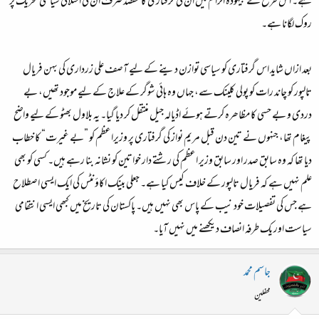
ہے۔ اس طرح کے بیہودہ الزام میں ان کی گرفتاری کا مقصد صرف ان کی اختلافی سیاسی تحریک پر
روک لگانا ہے۔
بعد ازاں شاید اس گرفتاری کو سیاسی توازن دینے کے لیے آصف علی زرداری کی بہن فریال
تالپور کو چاند رات کو پولی کلینک سے، جہاں وہ ہائی شوگر کے علاج کے لیے موجود تھیں، بے
دردی و بے حسی کا مظاھرہ کرتے ہوئے اڈیالہ جیل منتقل کر دیا گیا۔ یہ بلاول بھٹو کے لیے واضح
پیغام تھا، جنہوں نے تین دن قبل مریم نواز کی گرفتاری پر وزیراعظم کو ”بے غیرت“ کا خطاب
دیا تھا کہ وہ سابق صدر اور سابق وزیر اعظم کی رشتے دار خواتین کو نشانہ بنا رہے ہیں۔ کسی کو بھی
علم نہیں ہے کہ فریال تالپور کے خلاف کیس کیا ہے۔ جعلی بینک اکاؤنٹس کی ایک ایسی اصطلاح
ہے جس کی تفصیلات خود نیب کے پاس بھی نہیں ہیں۔ پاکستان کی تاریخ میں کبھی ایسی انتقامی
سیاست اور یک طرفہ انصاف دیکھنے میں نہیں آیا۔
جاسم محمد
محفلین