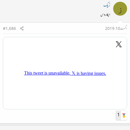
زیک
ز
ایکاروس
اگست 10، 2019
#1,686
1