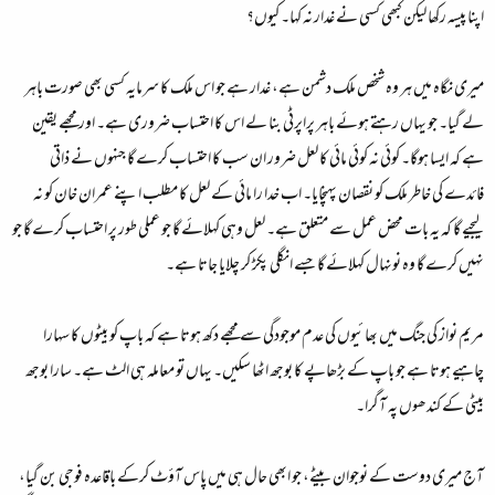
اپنا پیسہ رکھا لیکن کبھی کسی نے غدار نہ کہا۔ کیوں؟
میری نگاہ میں ہر وہ شخص ملک دشمن ہے، غدار ہے جو اس ملک کا سرمایہ کسی بھی صورت باہر
لے گیا۔ جو یہاں رہتے ہوئے باہر پراپرٹی بنا لے اس کا احتساب ضروری ہے۔ اور مجھے یقین
ہے کہ ایسا ہوگا۔ کوئی نہ کوئی مائی کا لعل ضرور ان سب کا احتساب کرے گا جنہوں نے ذاتی
فائدے کی خاطر ملک کو نقصان پہنچایا۔ اب خدا را مائی کے لعل کا مطلب اپنے عمران خان کو نہ
لیجیے گا کہ یہ بات محض عمل سے متعلق ہے۔ لعل وہی کہلائے گا جو عملی طور پر احتساب کرے گا جو
نہیں کرے گا وہ نونہال کہلائے گا جسے انگلی پکڑ کر چلایا جاتا ہے۔
مریم نواز کی جنگ میں بھائیوں کی عدم موجودگی سے مجھے دکھ ہوتا ہے کہ باپ کو بیٹوں کا سہارا
چاہیے ہوتا ہے جو باپ کے بڑھاپے کا بوجھ اٹھا سکیں۔ یہاں تو معاملہ ہی الٹ ہے۔ سارا بوجھ
بیٹی کے کندھوں پہ آگرا۔
آج میری دوست کے نوجوان بیٹے، جو ابھی حال ہی میں پاس آؤٹ کرکے باقاعدہ فوجی بن گیا،