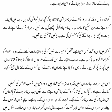
جانے کے ساتھ ساتھ سزا ہوجانے کا بھی اندیشہ ہے۔
گزشتہ دنوں دیکھا کہ مریم نواز نے فریسٹریشن کا شکار ہوکر کچھ غلط ٹیویٹس کردیں۔ بعد میں ڈلیٹ
کردینے سے مزید سبکی کا سامنا رہا۔ ایسا ہوجانا کوئی اچنبھے کی بات نہیں۔ مریم نواز نے اپنے قد سے
بہت اونچی دیوار پھلانگنے کی کوشش کی ہے یہ چوٹیں تو لگنی ہی تھیں۔
گو کہ میں اس وقت کسی بھی ایسے شخص کو سپورٹ نہیں کرتی جو اختیارات رکھنے کے باوجود عوام کو
نظر انداز کرتا رہا یا کررہا ہے۔ ارباب اختیار نے اس ملک کے غریبوں کا بھلا کرنا ہوتا تو 72 سال
میں کچھ نہ کچھ کر ہی جاتے۔ بس جو آیا اپنے خاندان اور آنے والی نسلوں کے لئے مال جمع کرگیا۔
اس میں صرف سیاستدان نہیں بلکہ وہ جنرلز بھی شمار ہیں جو وردی میں تو حب الوطنی کی قسمیں
کھاتے رہے اور ”پاکستان کی قدر کرو“ کے بھاشن دیتے رہے لیکن جب ریٹائر ہوئے تو پاکستان کو
بھی اپنی زندگی سے ریٹائر کرکے ایک طرف رکھ دیا اور بیرون ملک جا بسے، بچے تو ان ظالموں نے
پہلے ہی سروس کے دوران باہر شفٹ کردیے۔ عالی شان گھر خرید لیا، بیرون ممالک بنکوں میں