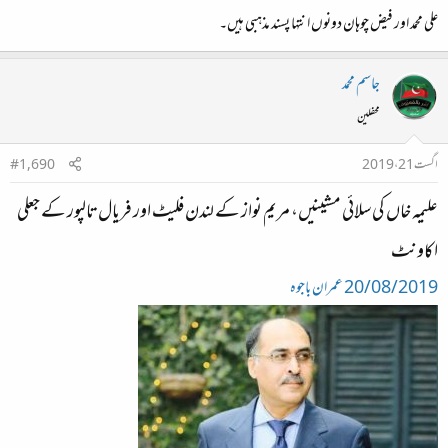
علی محمد اور فیض چوہان دونوں انتہا پسند مذہبی ہیں۔
جاسم محمد
محفلین
اگست 21، 2019
#1,690
علیمہ خاں کی سلائی مشینیں، مریم نواز کے لندن فلیٹ اور فریال تالپور کے جعلی
اکاونٹ
20/08/2019
عمران باجوہ