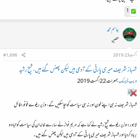
1
جاسم محمد
محفلین
اگست 23، 2019
#1,696
شہباز شریف میری پارٹی کے آدمی ہیں لیکن پھنس گئے ہیں، شیخ رشید
ویب ڈیسک
جمعرات 22 اگست 2019
شہباز شریف نہ ہی اپنے خون اور نہ ہی سیاست کو بچاسکیں گے، وزیر ریلوے فوٹو:فائل
لاہور:
وزیر ریلوے شیخ رشید نے کہا ہے کہ مریم نواز نے سارے خاندان کی سیاست کو تباہ و
برباد کردیا اور شہباز شریف میری پارٹی کے آدمی ہیں لیکن پھنس گئے ہیں۔