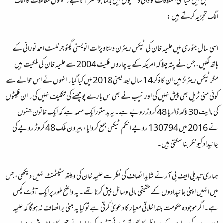
مستقبل میں سیاسی اختلافات کو ذاتی دشمنیوں میں بدلتا ہوا نظر آتا ہے۔ تینوں معاملات کا الگ
الگ تجزیہ کرتے ہیں :
اسی سال جنوری میں علیمہ خان کی ٹیکس ریٹرن دستاویزات انویسٹی گیٹو جرنلسٹ احمد نورانی کے
ہاتھ لگیں، جس نے پتہ چلا کہ امریکہ کے یہ چاروں فلیٹ 2004 سے علیمہ خان کی ملکیت ہیں
مگرٹیکس ریٹرنز میں ان کا ذکر 14 سال بعد یعنی 2018 میں کیا گیا۔ انہوں نے اس حوالے سے
کوئی منی ٹریل بھی پیش نہیں کی اور نیب نے بھی اس بارے پوچھنے کی تکلیف نہیں کی۔ ان فلیٹوں
کی مالیت 30 لاکھ ڈالر یا 48 کروڑ روپے ہے۔ یہ بدستور ایک معمہ ہے کہ ایک خاتون جنہوں
نے 2016 میں 130794 روپے انکم ٹیکس جمع کروایا، بیرون ملک 48 کروڑ روپے کی
جائیداد کیونکر بنا سکتی ہیں۔
ہماری تبدیلی ایف بی آر نے شاید انصاف کی نظر سے علیمہ خان کی ویلتھ سٹیٹمنٹ نہیں دیکھی، جس
میں انہیں اپنی جائیدادوں کے حقیقی مالی وسائل پیش کرنا تھے۔ یہ واضح طور پر ایک آڈٹ کیس
ہے۔ اگر موجودہ حکومت بلند اخلاقی معیار کا دعویٰ کرتی ہے تو کیا یہ مبنی بر انصاف نہ ہو گا کہ علیمہ