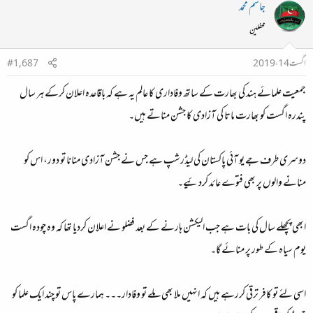
جاسم محمد
محفلین
اگست 14، 2019
#1,687
جمعیت علمائے ہند کی بھارت کے ساتھ وفاداری کا عالم یہ ہے کہ باقاعدہ اعلان کرکے ہر سال
پندرہ اگست کو بھارت ماتا کی آزادی کا جشن مناتے ہیں۔
دوسری طرف جے یو آئی پاکستان کی لیڈرشپ ہے جس نے جشن آزادی منانا تو دور، اس کو
منانے والوں پر بھی فتوے عائد کردئیے۔
ابھی پچھلے سال کی بات ہے جب الیکشن ہارنے کے بعد فضلو نے اعلان کردیا تھا کہ وہ چودہ اگست
یوم سیاہ کے طور پر منائے گا۔
اسی لئے تو کافر ترقی کررہے ہیں کہ انہیں ملا بھی ملے تو وفادار۔۔۔ ہمارے پاس تو چند ایک علما کو