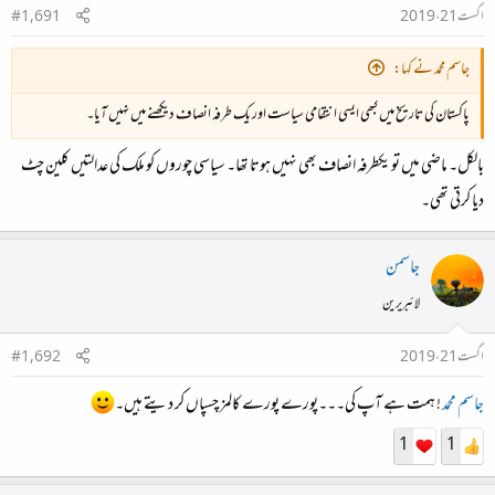
اگست 21، 2019
#1,691
جاسم محمد نے کہا:
پاکستان کی تاریخ میں کبھی ایسی انتقامی سیاست اور یک طرفہ انصاف دیکھنے میں نہیں آیا۔
بالکل۔ ماضی میں تو یکطرفہ انصاف بھی نہیں ہوتا تھا۔ سیاسی چوروں کو ملک کی عدالتیں کلین چٹ
دیا کرتی تھی۔
جاسمن
لائبریرین
اگست 21، 2019
#1,692
جاسم محمد
! ہمت ہے آپ کی۔۔۔پورے پورے کالمز چسپاں کر دیتے ہیں۔
1
1