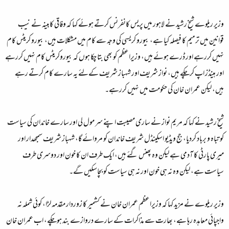
وزیر ریلوے شیخ رشید نے لاہور میں پریس کانفرنس کرتے ہوئے کہا کہ وفاقی کابینہ نے نیب
قوانین میں ترمیم کا فیصلہ کیا ہے، بیورو کریسی کی وجہ سے کام میں مشکلات ہیں، بیورو کریٹس کام
نہیں کررہے اور ڈرے ہوئے ہیں، وزیراعظم کو بھی بتا چکا ہوں کہ بیوروکریٹس کام نہیں کررہے
اور ہینڈز اپ کرچکے ہیں، نواز شریف اور شہباز شریف کےلئے یہ سارے کام کرتے رہے
ہیں، لیکن عمران خان کی حکومت میں نہیں کررہے۔
شیخ رشید نے کہا کہ مریم نواز نے ساری مصیبت اپنے سر مول لی اور سارے خاندان کی سیاست
کو تباہ و برباد کردیا، جج ویڈیو اسکینڈل شریف خاندان کو مروائے گا، شہباز شریف سمجھدار اور
میری پارٹی کا آدمی ہے لیکن وہ پھنس گئے ہیں، ایک طرف ان کا خون اور دوسری طرف
سیاست ہے، لیکن وہ نہ ہی خون اور نہ ہی سیاست کو بچاسکیں گے۔
وزیر ریلوے نے مزید کہا کہ وزیراعظم عمران خان نے کشمیر کا زوردار مقدمہ لڑا، کوئی شملہ نہ
واجپائی معاہدہ رہا ہے، بھارت سے مذاکرات کے سارے دروازے بند ہوچکے، اب عمران خان