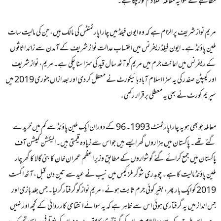
مطالبے کے سوا یہ معاملہ عملاً دم توڑ چکا ہے۔
مریم نواز شریف پر الزام ہے کہ وہ ایون فیلڈ میں چار اپارٹمنٹس کی مالک ہیں، جن کی مالیت سات
ملین پاؤنڈ ہے۔ ایون فیلڈ ریفرنس میں احتساب عدالت نواز شریف کے آمدن سے زائد اثاثوں
کے ریفرنس میں اعانت جرم میں مریم کو آٹھ سال قید کی سزا سنا چکی ہے۔ مریم، نواز شریف
اور کیپٹن صفدر کی یہ سزا اسلام آباد ہائیکورٹ نے معطل کر دی اور بعد ازاں جنوری 2019 میں
سپریم کورٹ نے بھی یہ معطلی برقرار رکھی۔
معاملہ جو بھی ہو یہ چار اپارٹمنٹ 1993۔ 96 کے دوران ایک ملین پاؤنڈ سے کم میں خریدے
گئے تھے۔ پاکستان میں ہزاروں گھر ایسے ہیں جو اس سے زیادہ قیمتی ہیں۔ الیکشن کمیشن آف
پاکستان میں جمع کرائے گئے گوشواروں کے مطابق وزیر اعظم عمران خان کا بنی گالا کا گھر چار
ملین پاؤنڈ مالیت کا ہے۔ چوہدری شوگر ملز کیس میں نیب نے عید سے تین دن قبل، آٹھ اگست
2019 کو ایک بار پھر، بغیر کوئی جرم ثابت ہوئے، مریم نواز کو گرفتار کر لیا۔ جس جلد بازی اور
جس انداز میں یہ گرفتاری ہوئی اس سے ظاہر ہے کہ یہ سوائے انتقامی کارروائی کے کچھ اور نہیں