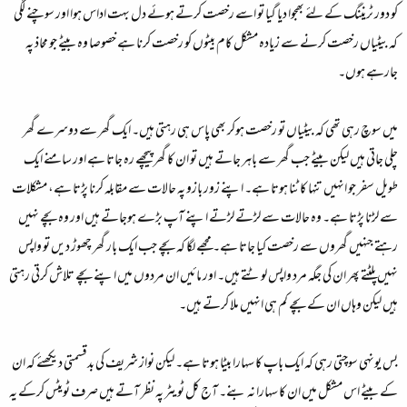
کو دور ٹریننگ کے لئے بھجوا دیا گیا تو اسے رخصت کرتے ہوئے دل بہت اداس ہوا اور سوچنے لگی
کہ بیٹیاں رخصت کرنے سے زیادہ مشکل کام بیٹوں کو رخصت کرنا ہے خصوصا وہ بیٹے جو محاذ پہ
جارہے ہوں۔
میں سوچ رہی تھی کہ بیٹیاں تو رخصت ہوکر بھی پاس ہی رہتی ہیں۔ ایک گھر سے دوسرے گھر
چلی جاتی ہیں لیکن بیٹے جب گھر سے باہر جاتے ہیں تو ان کا گھر پیچھے رہ جاتا ہے اور سامنے ایک
طویل سفر جو انہیں تنہا کاٹنا ہوتا ہے۔ اپنے زور بازو پہ حالات سے مقابلہ کرنا پڑتا ہے، مشکلات
سے لڑنا پڑتا ہے۔ وہ حالات سے لڑتے لڑتے اپنے آپ بڑے ہوجاتے ہیں اور وہ بچے نہیں
رہتے جنہیں گھروں سے رخصت کیا جاتا ہے۔ مجھے لگا کہ بچے جب ایک بار گھر چھوڑ دیں تو واپس
نہیں پلٹتے پھر ان کی جگہ مرد واپس لوٹتے ہیں۔ اور مائیں ان مردوں میں اپنے بچے تلاش کرتی رہتی
ہیں لیکن وہاں ان کے بچے کم ہی انہیں ملا کرتے ہیں۔
بس یونہی سوچتی رہی کہ ایک باپ کا سہارا بیٹا ہوتا ہے۔ لیکن نواز شریف کی بدقسمتی دیکھئے کہ ان
کے بیٹے اس مشکل میں ان کا سہارا نہ بنے۔ آج کل ٹویٹر پہ نظر آتے ہیں صرف ٹویٹس کرکے یہ