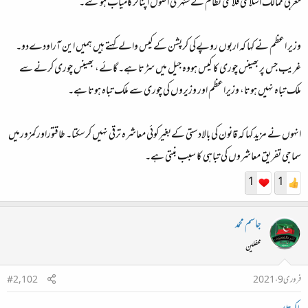
مغربی ممالک اسلامی فلاحی نظام کےسنہری اصول اپناکرکامیاب ہوگئے۔
وزیر اعظم نے کہا کہ اربوں روپےکی کرپشن کےکیس والےکہتے ہیں ہمیں این آراودےدو۔
غریب جس پربھینس چوری کا کیس ہووہ جیل میں سڑتا ہے۔ گائے، بھینس چوری کرنے سے
ملک تباہ نہیں ہوتا، وزیراعظم اور وزیروں کی چوری سے ملک تباہ ہوتا ہے۔
انہوں نے مزید کہا کہ قانون کی بالادستی کےبغیرکوئی معاشرہ ترقی نہیں کرسکتا۔ طاقتوراورکمزورمیں
سماجی تفریق معاشروں کی تباہی کا سبب بنتی ہے۔
1
1
جاسم محمد
محفلین
فروری 9، 2021
#2,102