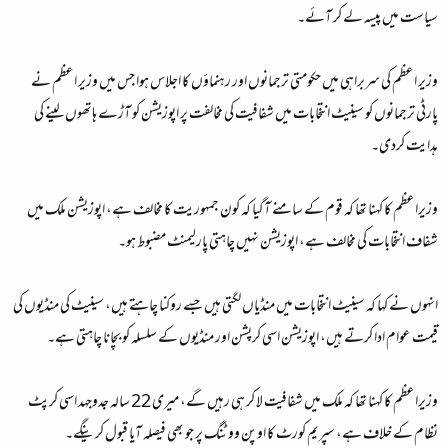
سیاست میں پیسہ لے کر آئے۔
وزیر اعظم کی سربراہی میں حکومتی ترجمانوں اور رہنماؤں کا اجلاس ہوا جس میں وزیر اعظم نے
پارٹی ترجمانوں کو سینیٹ انتخابات میں شفافیت کی مخالفت پر اپوزیشن کو آڑے ہاتھوں لینے کی
ہدایت کردی۔
وزیراعظم کا کہنا تھا کہ قوم کے سامنے آگیا کہ کون جمہوریت کا مخالف ہے، اپوزیشن ملک میں
شفاف انتخابات کی مخالف ہے، اپوزیشن نہیں چاہتی پارلیمنٹ مضبوط ہو۔
انہوں نے کہا کہ سینیٹ انتخابات میں منڈیاں لگتی ہیں جسے روکنا چاہتے ہیں، سینیٹ کی منڈیوں کی
قیمت عوام ادا کرتے ہیں، اپوزیشن اسی کرپشن اور منڈیوں کے سلسلہ کو بچانا چاہتی ہے۔
وزیراعظم کا کہنا تھا کہ ملک میں شفافیت لا کر ہی رہیں گے، میری 22 سالہ جدوجہد اسی کرپٹ
نظام کے خلاف ہے، سپریم کورٹ کا اوپن ووٹنگ پر جو بھی فیصلہ آیا قبول کرینگے۔