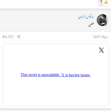
1
ساتواں انسان
محفلین
مارچ 9، 2021
#2,107