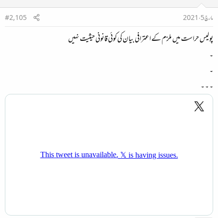
مارچ 5، 2021
#2,105
پولیس حراست میں ملزم کے اعترافی بیان کی کوئی قانونی حیثیت نہیں
۔
۔
۔ ۔ ۔