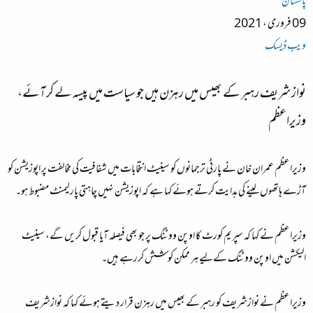
پاکستان
09 فروری ، 2021
ویب ڈیسک
نوازشریف رہبر کے بھیس میں رہزن ہیں جو سیاست میں پیسہ لے کر آئے،
وزیراعظم
وزیراعظم عمران خان نے پارٹی ترجمانوں کو سینیٹ انتخابات میں شفافیت کی مخالفت پر اپوزیشن کو
آڑے ہاتھوں لینے کی ہدایت کرتے ہوئے کہا ہے کہ اپوزیشن نہیں چاہتی پارلیمنٹ مضبوط ہو۔
وزیراعظم نے کہا کہ سپریم کورٹ کا اوپن ووٹنگ پر جو بھی فیصلہ آیا قبول کریں گے، سینیٹ
الیکشن میں اوپن ووٹنگ کےلیے ہر ممکن کوشش کررہے ہیں۔
وزیراعظم نے نوازشریف کو رہبر کے بھیس میں رہزن قرار دیتے ہوئے کہا کہ نوازشریف