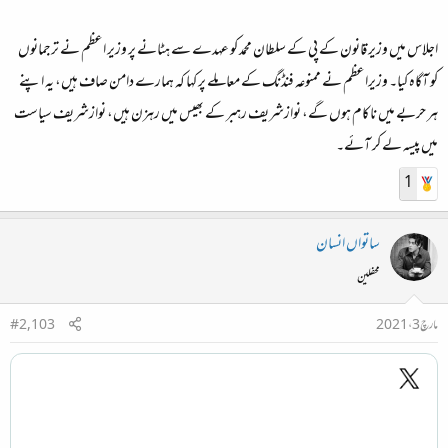
اجلاس میں وزیر قانون کے پی کے سلطان محمد کو عہدے سے ہٹانے پر وزیر اعظم نے ترجمانوں
کو آگاہ کیا۔ وزیراعظم نے ممنوعہ فنڈنگ کے معاملے پر کہا کہ ہمارے دامن صاف ہیں، یہ اپنے
ہر حربے میں ناکام ہوں گے، نوازشریف رہبر کے بھیس میں رہزن ہیں، نوازشریف سیاست
میں پیسہ لے کر آئے۔
1
ساتواں انسان
محفلین
مارچ 3، 2021
#2,103