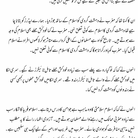
مقصدکے لیے بنا اس کی تعبیر کے لیے مل کر کوششیں کرنی ہیں۔
ان کا کہنا تھا کہ مغرب نےدہشت گردی کواسلام کےساتھ جوڑ دیا۔ ہمارے لیڈرز کوبتانا چا
ہیےتھا دہشت گردی کااسلام سےکوئی تعلق نہی۔ مغرب نے کہا خودکُش حملےبھی اسلام کی وجہ
سےہوتےہیں۔ تاریخ گواہ ہےمسلمانوں کےاعلیٰ کردارسےمتاثرہوکرلاکھوں افرادنےاسلام
قبول کیا۔ مغرب کوباورکراناہوگا کہ دہشت گردی کااسلام سےکوئی تعلق نہیں۔
انہوں نے کہا کہ نو گیارہ سے پہلے سب سے زیادہ خودکش حملےتامل ٹائیگرز نے کیے۔ سری لنکا
میں خودکش حملےکرنے والے تامل ٹائیگرز ہندو تھے۔ سری لنکامیں خودکش حملوں پرکبھی کسی
نےہندوئوں کودہشت گردنہیں کہا۔
انہوں نے کہاکہ اسلام سلامتی کاوہ مذہب ہےجوامن کادرس دیتاہے۔ اسلاموفوبیاکاشکارسب
سےزیادہ مغربی ممالک میں رہنےوالےمسلمان ہوتےہیں۔ آزادی اظہار رائے کا یہ مطلب
نہیں مذہبی منافرت کوہوادی جائے۔ مغرب میں غریب اورامیرکےلیےایک ہی سلیبس ہے۔