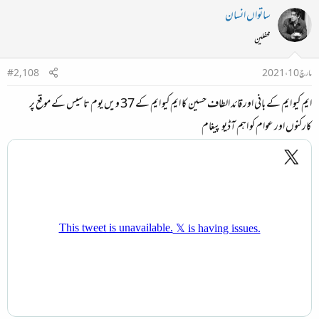
ساتواں انسان
محفلین
مارچ 10، 2021
#2,108
ایم کیو ایم کے بانی اور قائد الطاف حسین کا ایم کیو ایم کے 37 ویں یوم تاسیس کے موقع پر
کارکنوں اور عوام کو اہم آڈیو پیغام