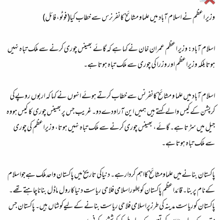
وزیر اعظم نے اسلام آباد میں علماو مشائخ کانفرنرس سے خطاب کیا(فوٹو، فائل)
اسلام آباد:
وزیر اعظم عمران خان نے کہا ہے کہ گائے بھینس چوری کرنے سے ملک تباہ نہیں
ہوتا بلکہ وزیراعظم اور وزرا کی چوری سے ملک تباہ ہوتا ہے۔
اسلام آباد میں علما و مشائخ کانفرنس سے خطاب کرتے ہوئے انہوں نے کہا کہ اربوں روپےکی
کرپشن کےکیس والےکہتے ہیں ہمیں این آراودےدو۔ غریب جس پربھینس چوری کا کیس ہووہ
جیل میں سڑتا ہے۔ گائے، بھینس چوری کرنے سے ملک تباہ نہیں ہوتا، وزیراعظم کی چوری
سے ملک تباہ ہوتا ہے۔
پاکستان بنانےمیں علماومشائخ کااہم کردارہے۔ دنیاکی تاریخ میں پاکستان واحدملک ہےجواسلام
کےنام پربنا۔ قائداعظم پاکستان کوبطوراسلامی فلاحی ریاست دنیاکارول ماڈل بناناچاہتےتھے۔
پاکستان کوریاست مدینہ کی طرزپراسلامی فلاحی ریاست بنانے کے لیےکوشاں ہیں۔ پاکستان جس