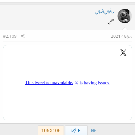
ساتواں انسان
محفلین
مارچ 18، 2021
#2,109
First
پچھلا
106 از 106