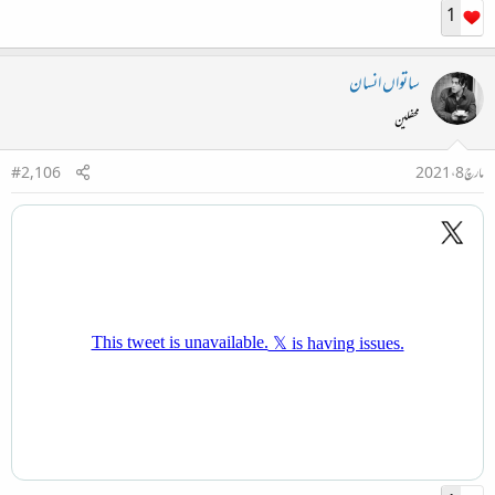
1
ساتواں انسان
محفلین
مارچ 8، 2021
#2,106