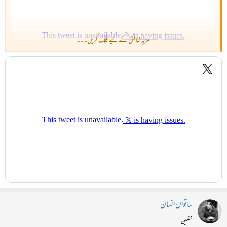
مزید نمائش کے لیے کلک کریں۔۔۔
ساتواں انسان
محفلین