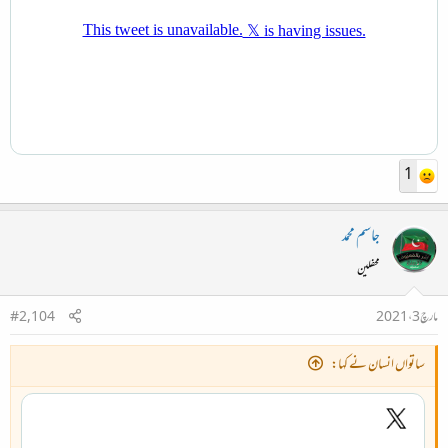
1
جاسم محمد
محفلین
مارچ 3، 2021
#2,104
ساتواں انسان نے کہا: