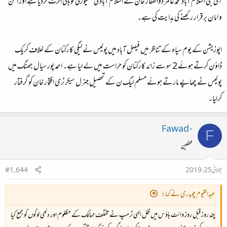
آئی جی اسلام آباد محمد عامر ذوالفقار خان نے اسلام آباد کی سکیورٹی کو ہائی الرٹ کردیا ہے اور امن
و امان برقرار رکھنے کی ہدایت کی ہے۔
اپوزیشن کے یوم سیاہ کے تناظر میں فیصل آباد میں پولیس نے لیگی کارکنان کے خلاف کریک
ڈاؤن کرتے ہوئے 2 سو سے زائد کارکنان کو حراست میں لے لیا ہے۔ احمد پور سیال جھنگ میں
پولیس نے چھاپے مارتے ہوئے مسلم لیگ ن کے تحصیل جنرل سیکرٹری افتخار خان کو گرفتار
کرلیا۔
Fawad -
F
محفلین
جولائی 25، 2019
#1,644
عبدالقیوم چوہدری نے کہا:
چند روز قبل روز وائٹ ہاؤس میں ظل الٰہی ٹرمپ نے مختلف ممالک کے مظلوم اور دکھی لوگوں کو جمع کیا