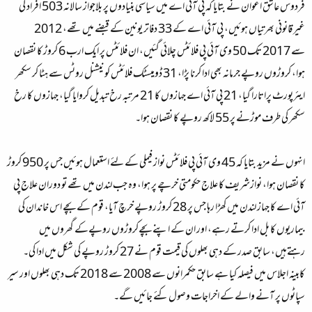
فردوس عاشق اعوان نے بتایا کہ پی آئی اے میں سیاسی بنیادوں پر بلاجواز سالانہ 503 افراد کی
غیر قانونی بھرتیاں ہوئیں، پی آئی اے کے 33 دفاتر یونین کے قبضے میں تھے، 2012
سے 2017 تک 50 وی آئی پی فلائٹس چلائی گئیں، ان فلائٹس پر ایک ارب 6 کروڑ کا نقصان
ہوا، کروڑوں روپے جرمانہ بھی ادا کرنا پڑا، 31 ڈومیسٹک فلائٹس کو نیشنل روٹس سے ہٹا کر سکھر
ایئرپورٹ پراتارا گیا، 21 پی آئی اے جہازوں کا 21 مرتبہ رخ تبدیل کروایا گیا، جہازوں کا رخ
سکھر کی طرف موڑنے پر 55 لاکھ روپے کا نقصان ہوا۔
انہوں نے مزید بتایا کہ 45 وی آئی پی فلائٹس نواز فیملی کے لئے استعمال ہوئیں جس پر 950 کروڑ
کا نقصان ہوا، نوازشریف کا علاج حکومتی خرچے پر ہوا، وہ جب لندن میں تھے تو دوران علاج پی
آئی اے کا جہاز لندن میں کھڑا رہا جس پر 28 کروڑ روپے خرچ آیا، قوم کے بچے اس خاندان کی
بیماریوں کا بل ادا کرتے رہے، اور ان کے اپنے بچےکروڑوں روپےکے گھروں میں
رہتےہیں، سابق صدر کے دہی بھلوں کی قیمت قوم نے 27 کروڑ روپے کی شکل میں ادا کی۔
کابینہ اجلاس میں فیصلہ کیا ہے سابق حکمرانوں سے 2008 سے 2018 تک دہی بھلوں اور سیر
سپاٹوں پر آنے والے کے اخراجات وصول کئے جائیں گے۔