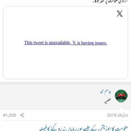
آزادی صحافت پر حملہ ہوگا۔
جاسم محمد
محفلین
جولائی 26، 2019
#1,650
حکومت کا اپوزیشن کے جلسے اور ریلیاں نہ روکنے کا فیصلہ