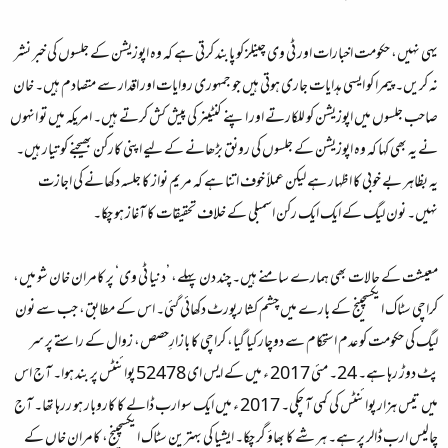
یہی نہیں، حکومت اخبارات اور ٹی وی چینلز کو پابند کرتی ہے کہ وہ اپوزیشن کے جلسوں کی خبر نشر
نہ کریں۔ پیمرا کو ایسی ہدایات جاری ہوتی ہیں جو جمہوری روایات اور اقدار سے متصادم ہیں۔ خان
صاحب جلسوں میں اپوزیشن کو للکارتے اور اپنے کنٹینر کی پیش کش کرتے ہیں۔ امریکہ میں تو انہوں
نے یہ بھی کہا کہ وہ اپوزیشن کے جلسوں کی رونق بڑھانے کے لیے اپنی کارکن بھیجنے کو تیار ہیں۔
یہ بظاہر بے خوبی کا اظہار ہے لیکن عملاً خوف اتنا ہے کہ مریم نواز کا جلسہ دکھانے کی اجازت
نہیں۔ نون لیگ کے ایک ایک رکن اسمبلی کے خلاف تحقیقات کا آغاز ہو چکا۔
معیشت کے حالات بھی ہمارے سامنے ہیں۔ چند دن پہلے، ’دنیا ٹی وی‘ پر کامران خان شو میں،
کراچی سٹاک ایکسچینج کے بارے میں چشم کشا رپورٹ دکھائی گئی۔ اس کے مطابق، جب سے نون
لیگ کی حکومت کو عدم استحکام سے دوچار کیا گیا، کراچی کا بازارِحصص، زوال کے راستے پر سر
پٹ دوڑ رہا ہے۔ 24۔ مئی 2017 ء میں کے ایس ای 52478 پوائنٹس پر بند ہوا۔ آج اس
میں تیس ہزار پوائنٹس کی کمی آ چکی۔ 2017 ء میں ایک سو ارب ڈالے کا کاروبار ہو ررہا تھا۔ آج
چالیس ارب ڈالر پر ہے۔ ہر شے کا بھاؤ گر چکا۔ ایشیا کی بہترین سٹاک ایکسچینج، کامران خاں کے