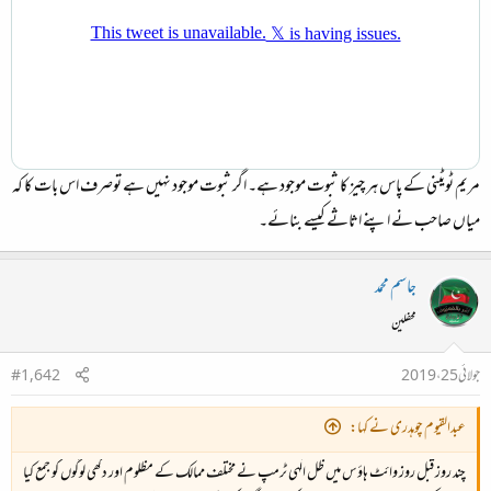
مریم ٹویٹنی کے پاس ہر چیز کا ثبوت موجود ہے۔ اگر ثبوت موجود نہیں ہے توصرف اس بات کا کہ
میاں صاحب نے اپنے اثاثے کیسے بنائے۔
جاسم محمد
محفلین
جولائی 25، 2019
#1,642
عبدالقیوم چوہدری نے کہا:
چند روز قبل روز وائٹ ہاؤس میں ظل الٰہی ٹرمپ نے مختلف ممالک کے مظلوم اور دکھی لوگوں کو جمع کیا