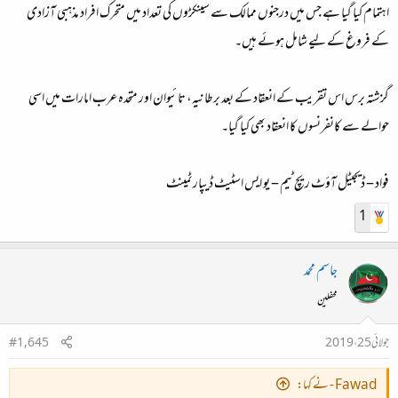
اہتمام کيا گيا ہے جس ميں درجنوں ممالک سے سينکڑوں کی تعداد ميں متحرک افراد مذہبی آزادی
کے فروغ کے ليے شامل ہوئے ہيں۔
گزشتہ برس اس تقريب کے انعقاد کے بعد برطانيہ، تائيوان اور متحدہ عرب امارات ميں اسی
حوالے سے کانفرنسوں کا انعقاد بھی کيا گيا۔
فواد – ڈيجيٹل آؤٹ ريچ ٹيم – يو ايس اسٹيٹ ڈيپارٹمينٹ
1
جاسم محمد
محفلین
جولائی 25، 2019
#1,645
Fawad - نے کہا: