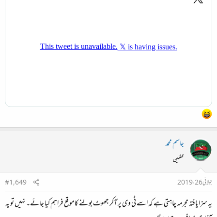
جاسم محمد
محفلین
جولائی 26، 2019
#1,649
یہ سزا یافتہ مجرمہ چاہتی ہے کہ اسے ٹی وی پر آکر جھوٹ بولنے کا موقع فراہم کیا جائے۔ نہیں تو یہ