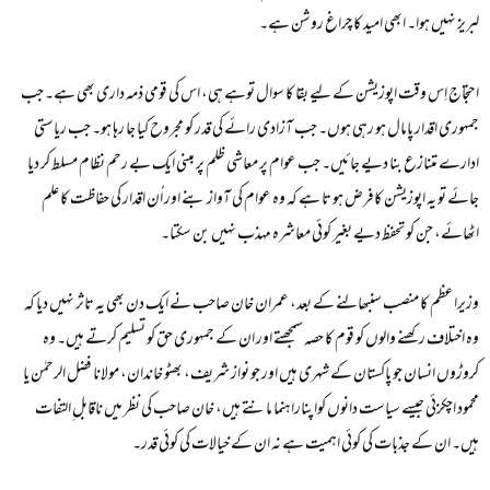
لبریز نہیں ہوا۔ ابھی امید کا چراغ روشن ہے۔
احتجاج اِس وقت اپوزیشن کے لیے بقا کا سوال توہے ہی، اس کی قومی ذمہ داری بھی ہے۔ جب
جمہوری اقدار پامال ہو رہی ہوں۔ جب آزادی رائے کی قدر کو مجروح کیا جا رہا ہو۔ جب ریاستی
ادارے متنازع بنا دیے جائیں۔ جب عوام پر معاشی ظلم پر مبنی ایک بے رحم نظام مسلط کر دیا
جائے تو یہ اپوزیشن کافرض ہو تا ہے کہ وہ عوام کی آواز بنے اور اُن اقدار کی حفاظت کا علم
اٹھائے، جن کو تحفظ دیے بغیر کوئی معاشرہ مہذب نہیں بن سکتا۔
وزیراعظم کا منصب سنبھالنے کے بعد، عمران خان صاحب نے ایک دن بھی یہ تاثر نہیں دیا کہ
وہ اختلاف رکھنے والوں کو قوم کا حصہ سمجھتے اور ان کے جمہوری حق کو تسلیم کرتے ہیں۔ وہ
کروڑوں انسان جو پاکستان کے شہری ہیں اور جو نواز شریف، بھٹو خاندان، مولانا فضل الرحمٰن یا
محمود اچکزئی جیسے سیاست دانوں کواپناراہنما مانتے ہیں، خان صاحب کی نظر میں ناقابل ِالتفات
ہیں۔ ان کے جذبات کی کوئی اہمیت ہے نہ ان کے خیالات کی کوئی قدر۔