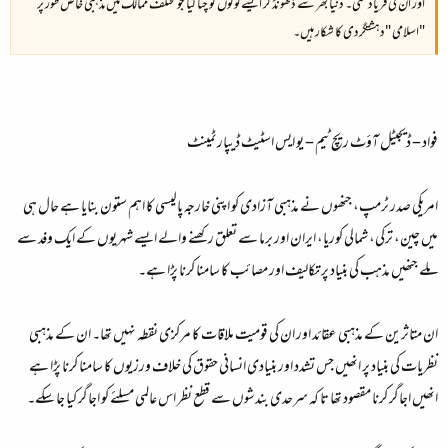
اور ان کی فریاد سنی۔ دنیا بھر سے ڈھونڈ کر ایسے لوگوں کو چنا گیا جو مختلف ممالک میں مذہبی خاص طور پر
"اسلامی "دہشتگردی کا شکار ہیں۔
فواد – ڈيجيٹل آؤٹ ريچ ٹيم – يو ايس اسٹيٹ ڈيپارٹمينٹ
امريکی صدر ٹرمپ، جنھوں نے مذہبی آزادی کو اپنی خارجہ پاليسی کا اہم ستون بنايا ہے حال ہی
ميں چين، ترکی، شمالی کوريا، ايران اور برما سے تعلق رکھنے والے ايسے شہريوں کے ايک وفد سے
ملے جنھيں مذہب کی بنياد پر تکاليف اور مصائب کا سامنا کرنا پڑا ہے۔
ان متاثرين کے مذہبی عقائد اور ان کی قوميت ملاقات کا مرکزی نقطہ نہيں تھا۔ ان کے مذہبی
نظريات کی بنياد پر انھيں جس تشدد اور بنيادی انسانی حقوق کی خلاف ورزيوں کا سامنا کرنا پڑا ہے
انھيں اجاگر کرنا مقصود تھا تا کہ سرحدی بندشوں سے قطع نظر اس عالمی مسلئے کو اجاگر کيا جا سکے۔