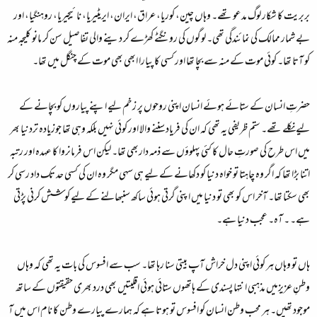
بربریت کا شکار لوگ مدعو تھے۔ وہاں چین، کوریا، عراق، ایران، ایریٹیریا، نائیجیریا، روہنگیا، اور
بے شمار ممالک کی نمائندگی تھی۔ لوگوں کی رونگٹے کھڑے کر دینے والی تفاصیل سن کر مانو کلیجہ منہ
کو آتا تھا۔ کوئی موت کے منہ سے بچا تھا اور کسی کا پیارا ابھی بھی موت کے چنگل میں تھا۔
حضرتِ انسان کے ستائے ہوئے انسان اپنی روحوں پر زخم لیے اپنے پیاروں کو بچانے کے
لیے نکلے تھے۔ ستم ظریفی یہ تھی کہ ان کی فریاد سننے والا اور کوئی نہیں بلکہ وہی تھا جوزیادہ تردنیا بھر
میں اس طرح کی صورتِ حال کا کئی پہلوؤں سے ذمہ داربھی تھا۔ لیکن اس فرمانروا کا عہدہ اور رتبہ
اتنا بڑا تھا کہ اگر وہ چاہتا تو خواہ دنیا کو دکھانے کے لیے ہی سہی مگر وہ ان کی کسی حد تک داد رسی کر
بھی سکتا تھا۔ آخر اس کو بھی تو دنیا میں ا پنی گرتی ہوئی ساکھ سنبھالنے کے لیے کوشش کرنی پڑتی
ہے۔ ۔ آہ۔ عجب دنیا ہے۔
ہاں تو وہاں ہر کوئی اپنی دل خراش آپ بیتی سنا رہا تھا۔ سب سے افسوس کی بات یہ تھی کہ وہاں
وطنِ عزیزمیں مذہبی انتہا پسندی کے ہاتھوں ستائی ہوئی اقلیتیں بھی درد بھری حقیقتوں کے ساتھ
موجود تھیں۔ ہر محبِ وطن انسان کو افسوس تو ہوتا ہے کہ ہمارے پیارے وطن کا نام اس میں آ