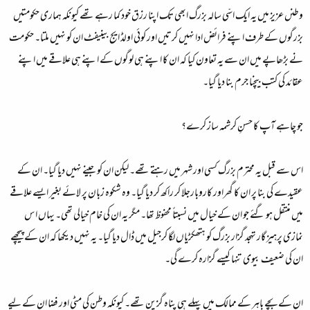
وطنں عزیز میں یہ ایک اسّی سالہ بزرگ ابھی تک اپنا رزق خود کما رہے تھے کیونکہ ہماری حکومتیں
بزرگوں کے طرف اپنے فرائض ادا نہیں کرتیں اور کوئی اولڈ ایج بینیفٹ ان کو نہیں ملتا۔ حکومت
نے بڑھاپے میں ان سے یہ تعاون کیا کہ ان کا اپنے ہی لوگوں کے اپنے ہی علاقے میں اپنے
عقائد کی کتب بیچنا جرم بنا دیا گیا۔
جو چاہے آپ کا حسنِ کرشمہ ساز کرے؟
اس سے قبل یہ محترم بزرگ کسی اور شہر میں رہتے تھے۔ لیکن ان کو جینے نہیں دیا گیا۔ ان کے
عقیدے کی بنا پر ان کا گھراور کاروبارجلا کر راکھ کر دیا گیا۔ وہ شکوہ زبان پر لائے بغیر ایسے علاقے
میں منتقل ہو گئے جو ان کے خیال میں نسبتاً محفوظ تھا۔ مگر یہ ان کی خام خیالی تھی۔ یہاں ا س
نمازی پرہیز گار تہجد گزار بزرگ کو ہتھکڑیاں لگا کرجیل میں ڈال دیا گیا۔ یہ نہیں دیکھا کہ ان کے پیچھے
ان کی ضعیف بیوی تنہا کیسے گزارہ کرے گی۔
ان کے بچے باہر کے ممالک میں پہلے ہی پناہ گزین تھے۔ کیونکہ وطن کی مٹی اور فضا ان کے لیے