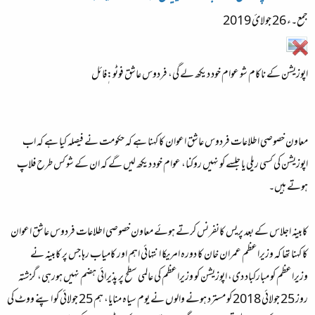
جمع۔ء 26 جولائ 2019
اپوزیشن کے ناکام شو عوام خود دیکھ لے گی، فردوس عاشق فوٹو:ٖفائل
معاون خصوصی اطلاعات فردوس عاشق اعوان کا کہنا ہے کہ حکومت نے فیصلہ کیا ہے کہ اب
اپوزیشن کی کسی ریلی یا جلسے کو نہیں روکنا، عوام خود دیکھ لیں گے کہ ان کے شو کس طرح فلاپ
ہوتے ہیں۔
کابینہ اجلاس کے بعد پریس کانفرنس کرتے ہوئے معاون خصوصی اطلاعات فردوس عاشق اعوان
کا کہنا تھا کہ وزیراعظم عمران خان کا دورہ امریکا انتہائی اہم اور کامیاب رہا جس پر کابینہ نے
وزیراعظم کو مبارکباد دی، اپوزیشن کو وزیراعظم کی عالمی سطح پر پذیرائی ہضم نہیں ہورہی، گزشتہ
روز 25 جولائی 2018 کو مسترد ہونے والوں نے یوم سیاہ منایا، ہم 25 جولائی کو اپنے ووٹ کی