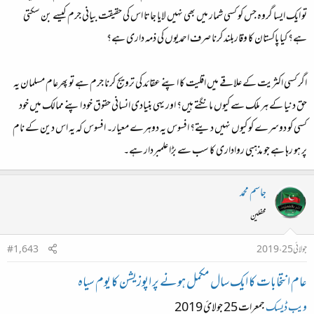
تو ایک ایسا گروہ جس کو کسی شمار میں بھی نہیں لایا جاتا اس کی حقیقت بیانی جرم کیسے بن سکتی
ہے؟ کیا پاکستان کا وقاربلند کرنا صرف احمدیوں کی ذمہ داری ہے؟
اگر کسی اکثریت کے علاقے میں اقلیت کا اپنے عقائد کی ترویج کرنا جرم ہے تو پھرعام مسلمان یہ
حق دنیا کے ہر ملک سے کیوں مانگتے ہیں؟ اور یہی بنیادی انسانی حقوق خود اپنے ممالک میں خود
کسی کو دوسرے کو کیوں نہیں دیتے؟ افسوس یہ دوہرے معیار۔ افسوس کہ یہ اس دین کے نام
پر ہو رہا ہے جو مذہبی رواداری کا سب سے بڑا علمبردار ہے۔
جاسم محمد
محفلین
جولائی 25، 2019
#1,643
عام انتخابات کا ایک سال مکمل ہونے پر اپوزیشن کا یوم سیاہ
ویب ڈیسک
جمعرات 25 جولائ 2019