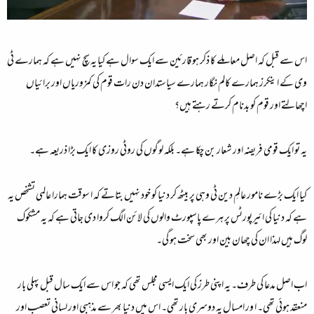
اس سے قبل کہ اصل معاملے کا ذکر ہو قارئین سے ایک سوال ہے کیا یہ سچ نہیں ہے کہ ہمارے ٹی
وی کے اینکرز ہمارے کالم نگار ہمارے سیاستدان دن رات قوم کی کمزوریاں اور برائیاں
اچھالتے اور قوم کو بدنام کرتے رہتے ہیں؟
یہ تو ایک قومی فریضہ اور شعار بن چکا ہے۔ بلکہ لوگوں کی روٹی روزی کا ایک بڑا ذریعہ ہے۔
کیا ایک بڑے نامور عالمِ دین ٹی وہی پر بیٹھ کر دنیا کو خود نہیں بتاتے کہ ا سوقت ہمارا عالمی تشخص یہ
ہے کہ دنیا کی ائیرپورٹس پر ہرے پاسپورٹ والوں کی لائن الگ کروا دی جاتی ہے کہ یہ مشکوک
لوگ ہیں لہذا ان کی چھان بین اور بھی سخت ہو گی۔
اب اصل مدعا کی طرف۔ یہ اپنی طرز کی ایک ایسی مجلس تھی کہ جو اس سے ایک سال قبل پہلی بار
منعقد ہوئی تھی۔ ا ور امسال یہ دوسری بار تھی۔ اس میں دنیا بھر سے مذہبی اور لسانی تعصب اور