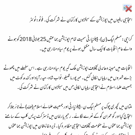
احتجاجی ریلیوں میں اپوزیشن کے سیکڑوں کارکنان نے شرکت کی۔ فوٹو:ٹوئٹر
کراچی:
مسلم لیگ (ن)، پیپلزپارٹی سمیت تمام اپوزیشن جماعتیں 25 جولائی 2018 کو ہونے
والے عام انتخابات کا ایک سال مکمل ہونے پر یوم سیاہ منارہی ہیں۔
انتخابات میں مبینہ دھاندلی کیخلاف اپوزیشن ملک گیر یوم سیاہ منارہی ہے۔ اس سلسلے میں چھوٹے
بڑے شہروں میں ریلیاں نکالی گئیں۔ میرپور ماتھیلو، نواب شاہ، حیدرآباد اور کندھ کوٹ میں
جمعیت علماء اسلام نے احتجاجی ریلیاں نکالی جس میں سیکڑوں کارکنان نے شرکت کی۔
ملتان میں کچہری چوک پر مسلم لیگ ن، پیپلز پارٹی اور جمعیت علمائے اسلام (ف) نے ٹائر جلاکر
احتجاج کیا اور گوعمران گو کے نعرے لگائے۔ رحیم یارخان میں ڈسٹرکٹ پریس کلب کے سامنے
اپوزیشن جماعتوں نے حکومت کیخلاف احتجاجی مظاہرہ کیا۔ ڈیرہ غازیخان میں اپوزیشن جماعتوں