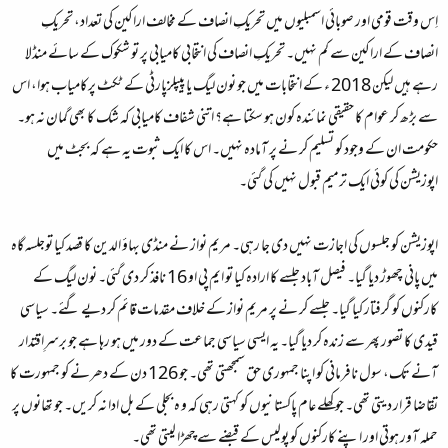
اِس وقت قومی اور صوبائی اسمبلیوں میں تحریکِ انصاف کے مخالف اراکین کی تعداد، تحریکِ
انصاف کے اراکین سے کم نہیں۔ تحریکِ انصاف کی انتخابی کامیابی پر تو شکوک کے سائے منڈلا
رہے ہیں لیکن 2018 ء کے انتخابات میں جو نون لیگ یا پیپلزپارٹی کے ٹکٹ پرکامیاب ہوا، اس
سے بڑھ کر عوام کا حقیقی نمائندہ کون ہو سکتا ہے؟ اتنی شفاف کامیابی کہ شک کا بھی گمان نہ ہو۔
حکومت ان کے وجود کو تسلیم کر نے پر آمادہ نہیں۔ اس کا ایک ثبوت یہ ہے کہ بجٹ میں
اپوزیشن کی کوئی ایک ترمیم قبول نہیں کی گئی۔
اپوزیشن کو جلسوں کی اجازت نہیں دی جا رہی۔ مریم نواز نے منڈی بہاؤ الدین کا قصد کیا توجلسہ گاہ
میں پانی چھوڑ دیا گیا۔ فیصل آباد جلسے کا ارادہ کیا تو ایم پی او 16 نافذ کر دی گئی۔ نون لیگ کے
کارکنوں کو گرفتار کیا گیا۔ جلسے کر نے پر مریم نواز کے خلاف مقدمات قائم کر دیے گئے۔ سیاسی
قیدی کا تصور پھر سے زندہ کر دیا گیا۔ یہ ایسی سیاسی جماعت کے دور میں ہو رہا ہے جو برسرِاقتدار
آنے تک، سول نافرمانی کو اپنا جمہوری حق سمجھتی تھی۔ جو 126 دن کے دھرنے کو جمہورت کا
تقاضا قرار دیتی تھی۔ جو کھلے عام پاکستانیوں کو کہتی رہی کہ و ہ بجلی کے بل ادا نہ کریں۔ جو تھانوں پر
حملہ آور ہوتی اور اپنے کارکنوں کو پولیس کے قبضے سے چھڑا لیتی تھی۔