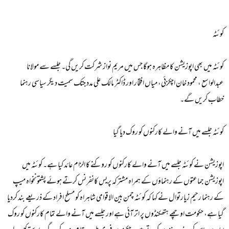
کوئٹہ
کوئٹہ میں بھی اپوزیشن کا مظاہرہ ہوگا جس میں مریم نواز شرکت کریں گی۔ جلسے سے مولانا
عبدالواسع ، محمود خان اچکزئی، میاں افتخار اور ڈاکٹر مالک علی مدد جتک سمیت دیگر سیاسی رہنما
خطاب کریں گے۔
کوئٹہ جلسے میں آنے والے کارکنوں کو روک دیا گیا
اپوزیشن نے کوئٹہ جلسے میں آنے والے کارکنوں کو روکنے کا الزام عائد کیا ہے۔ کوئٹہ میں
اپوزیشن جماعتوں کے رہنماؤں کے ہمراہ مشترکہ پریس کانفرنس کرتے ہوئے پشتونخواہ میپ
کے رہنما رحیم زیارتوال نے کہا کہ کوئٹہ چمن بین الاقوامی شاہراہ کو مسلح افراد کے ذریعے بند کردیا
گیا ہے، حکومت اوچھے ہتھکنڈوں پر اتر آئی ہے اور جلسے میں آنے والے تمام کارکنوں کو روک