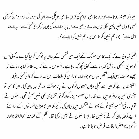
جیسا کہ ہمیشہ ہوتا ہے اور جو ہماری عوام کی ذہن سازی ہو چکی ہے ان کی دردناک روداد سن کر بھی
کسی کا دل نہیں پسیجا بلکہ نہایت بے رحمی سے ان پرالزامات کی بوچھاڑ کردی گئی ہے۔ یہ بات
اٹل ہے کہ جو رحم نہیں کرتا ا س پر رحم نہیں کیا جائے گا۔
کتنی زیادتی ہے کہ ایک خاص مسلک کے ایک ہی شخص کے بیان پر فوکس کر لیا گیا ہے۔ کوئی اس
کو سوچی سمجھی سازش کہہ رہا ہے۔ کوئی کچھ کہہ رہا ہے۔ افسوس یہ ہے کہ ایسا ظاہر کیا جا رہا ہے کہ
جیسے صرف یہی ایک شخص وہاں موجود تھا۔ اورا سی کی ملاقات اس صدر سے کروائی گئی۔ جبکہ
حقیقت یہ ہے کہ ان سے قبل وہاں بیسیوں لوگوں نے اپنا موقف اور تجربہ بیان کیا۔ ان کا نمبر تو
آخری تین چار افراد میں سے تھا۔ ان معصوم بزرگوار کو تو انگریزی بھی نہیں آ تی تھی۔ انہوں نے
تو اپنا ما فی الضمیربھی ٹوٹے پھوٹے لفظوں میں بیان کیا۔ کیونکہ ان کا مزاج انسانوں کے سامنے
اپنے دکھ بیان کرنے کا نہیں تھا۔ ایسا انہوں نے پہلی بار کیا تھا۔ ظلم کے خلاف آواز اٹھانا اور
آگہی لانا بعض اوقات فرض ہو جاتاہے۔