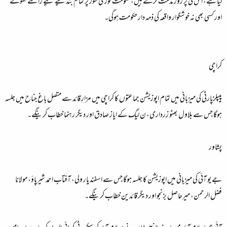
لیا ہے، اس کی پر زور مذمت کرتے ہیں، حکومت فوری طور پر تمام بند کیے گیے راستے کھولے
اور کسی بھی نہ خوشگوار واقعہ کی ذمہ دار حکومت ہوگی۔
کراچی
پیپلزپارٹی کی میزبانی میں تمام اپوزیشن جماعتوں کا کراچی میں مزارِ قائد سے متصل باغ جناح میں جلسہ
ہوگا جس سے بلاول بھٹو زرداری، ن لیگ کے ایاز صادق اور دیگر رہنما خطاب کرینگے۔
پشاور
جے یو آئی کی میزبانی میں اپوزیشن کا جلسہ ہوگا جس سے اسفند یار ولی، آفتاب احمد شیرپاؤ، مولانا
فضل الرحمن، میرحاصل بزنجو اور دیگر قائدین خطاب کرینگے۔