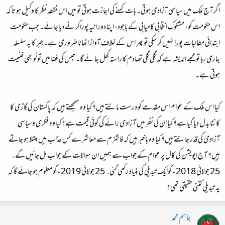
اگر آج ملک میں سیاسی آزادی ہوتی۔ بات کہنے کی اجازت ہوتی تو میں اس نقطہ نظر کا وکیل ہوتا کہ
اس حکومت کو، مشکوک انتخابی کامیابی کے باجود، اپنا دورانیہ پوراکر نے دیا جائے۔ جب حکومت
ابتدائی مطالبات پورا نہیں کر سکی تو پھر اس کے خلاف آواز اٹھانا ضروری ہے۔ جبر کا یہ سلسلہ
جاری رہا تو مجھے اندیشہ ہے کہ گلی گلی تصادم کا راستہ کھل جا ئے گا۔ حبس کی فضا میں تو لُو بھی غنیمت
ہوتی ہے۔
کیا اس ملک کے عوام اس مقدمے کو درست مانتے ہیں؟ کیا وہ سمجھتے ہیں کہ پاکستان کی گاڑی کا
کانٹا بدل دیا گیاہے؟ کیا ان کی نظر میں آزادی رائے کی کوئی قیمت ہے؟ کیا وہ فکری وسیاسی
آزادی کی قدر جانتے ہیں؟ کیا وہ باخبر ہیں کہ فاشزم سے معاشرے کس عذاب میں مبتلا ہو جاتے
ہیں؟ آج اپویشن کی کال پر عوام کے جواب سے ہمیں ان سوالات کے جواب مل جائیں گے۔
25 جولائی 2018 ء کوایک تبدیلی کی بنیاد رکھی گئی۔ 25 جولائی 2019 ء کو معلوم ہو جائے گا کہ
یہ تبدیلی کتنی حقیقی تھی؟
جاسم محمد