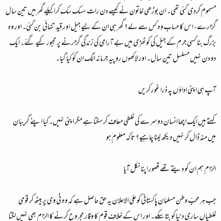
مسموم کردی گئی تھی۔ ان بوڑھی خاتون نے کیسے دن رات سسک سک کراکیلے گھر میں تین سال
گزارے، ا س کا حساب وہ کس سے لے؟ گھر ہی ان کے لیے جیل اور قیدِ تنہائی بن گئی۔ اور وہ
بزرگ بنا کسی جرم کے جیل کی کوٹھڑی میں بے آرامی کی زندگی گزارنے پر مجبور کیے گئے۔ ایک
دو دن نہیں مسلسل تین سال۔ اور لاکھوں روپیہ جرمانہ الگ ان کو کیا گیا۔
آپ ہی اپنی اداؤں پہ ذرا غور کریں
کہتے ہیں ایک اچھا انسان دوسرے کی غلطی معاف کرسکتا ہے مگر اپنی نہیں۔ کیا اپنے گریبان
میں منہ ڈال کر نہیں دیکھ لینا چاہیے؟ تاکہ معلوم ہو
الزام ہم ان کو دیتے تھے قصور اپنا نکل آیا
جب ہر محبِّ وطن مسلمان پاکستانی کو علی الاعلان یہ حق حاصل ہے کہ وہ ٹی وی پر بیٹھ کر قومی
غلطیاں ساری دنیا کو بتا سکے۔ اور اس کے خلاف قوم کا وقار مجروح کرنے کا الزام بھی نہیں لگتا