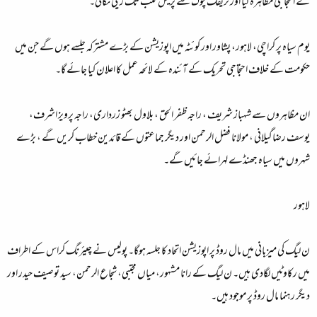
نے احتجاجی مظاہرہ کیا اور ٹریفک چوک سے پریس کلب تک ریلی نکالی۔
یوم سیاہ پر کراچی، لاہور، پشاور اور کوئٹہ میں اپوزیشن کے بڑے مشترکہ جلسے ہوں گے جن میں
حکومت کے خلاف احتجاجی تحریک کے آئندہ کے لائحہ عمل کا اعلان کیا جائے گا۔
ان مظاہروں سے شہباز شریف ، راجہ ظفر الحق ، بلاول بھٹو زرداری، راجہ پرویز اشرف،
یوسف رضاگیلانی ، مولانا فضل الرحمن اور دیگر جماعتوں کے قائدین خطاب کریں گے ، بڑے
شہروں میں سیاہ جھنڈے لہرائے جائیں گے۔
لاہور
ن لیگ کی میزبانی میں مال روڈ پر اپوزیشن اتحاد کا جلسہ ہوگا۔ پولیس نے چیئرنگ کراس کے اطراف
میں رکاوٹیں لگادی ہیں۔ ن لیگ کے رانا مشہور، میاں مجتبی، شجاع الرحمن، سید توصیف حیدر اور
دیگر رہنما مال روڈ پر موجود ہیں۔