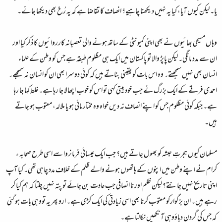
یا۔ لیکن کیوں آیا، کیا یہ نہیں دیکھنا چاہیے؟ انصاف کا تقاضا ہے کہ یہ رُخ بھی دیکھا جائے۔
وہاں مسیحی بھائیوں نے بھی اپنی کمیونٹی کے ساتھ ہونے والی تعصبانہ کارروائیوں کا ذکر کیا اور
ان سے مدد مانگی۔ لیکن پاپڑ والا تو پاکستان میں ایک ہی مظلوم طبقہ ہے جس کو وطن کے علماء
انسان بھی نہیں سمجھتے۔ وہ اس بات کو یقینی بناتے ہیں کہ کوئی دوسرا بھی ان کو انسان نہ سمجھے۔
احمدی فرقے کے ایک بزرگ نے جب خود بیتی کہی تو اس کو خوب اچھالا جا رہا ہے۔ غلط کہا جا رہا
ہے۔ جبکہ کوئی مظلوم جس کو اپنے انصاف نہ دیں خواہ وہ مختار مائی ہو یا ملالہ، معتوب ہو جاتے
ہیں۔
مسلمان کیوں ہجرتِ حبشہ کو بھول جاتے ہیں؟ جب ایک عیسائی فرمانروا سے اسی طرح صحابہ ء
کرام نے اپنے وطن میں اپنوں کے ہاتھوں ہونے والے ظلم کے خلاف مدد چاہی تھی۔ کیا آپ
اپنی تاریخ نہیں جانتے؟ لیکن ظلم اور نا انصافی جب عادت بن جائے تو پتہ نہیں چلتا کہ ہم کیا کر
رہے ہیں۔ ان بزگوارکو معتوب کرنا بھی اسی زیادتی کی ایک کڑی ہے۔ ارو پھر یہ تووہی بات ہو گئی
کہ جس کی گردن دباؤوہی آنکھیں نکالتا ہے۔