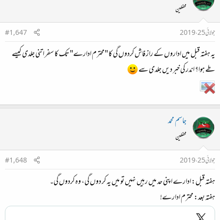
محفلین
جولائی 25، 2019
#1,647
یہ ہفتہ قبل میں اداروں کے راز فاش کردوں گی کا "محترم ادارے" تک کا سفر اتنی جلدی کیسے
طے ہوا؟ اندر کی خبر دیں جلدی سے
جاسم محمد
محفلین
جولائی 25، 2019
#1,648
ہفتہ قبل: ادارے اپنی حد میں رہیں نہیں تو میں یہ کر دوں گی، وہ کردوں گی۔
ہفتہ بعد: محترم ادارے!