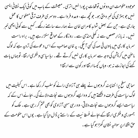
موجودہ حکومت ان دونوں توقعات پر پورا نہیں اتری۔ معیشت کے باب میں کوئی ایک نشانی ایسی
نہیں جو بہتری کی خبر دیتی ہو۔ جو کچھ ہے، وعدہ فردا ہے۔ دوسری طرف ترقی معکوس کا عمل
جاری ہے، جن کے بعض شواہد کامران خان نے ہمارے سامنے رکھے۔ کہیں سے کوئی اچھی خبر
نہیں۔ نہ بازارِ حصص سے نہ کھلی منڈی سے۔ روزگار کے مواقع سکڑ رہے ہیں۔ براہ راست
سرمایہ کاری میں باون فی صد کی کمی آ چکی۔ یہ خان صاحب کے اس دعوے کی تردید ہے کہ لوگ
ماضی میں کرپشن کی وجہ سے سرمایہ کاری نہیں کرتے تھے۔ رہا سیاسی و فکری ارتقا، تو جہاں بات
کہنے کی اجازت نہ ہو، وہاں کیسا ارتقا اور کون سے ارتقا؟
سماجی سطح پر انتہاپسند گروہوں نے پہلے ہی آزادی رائے کو سلب کر رکھا ہے۔ اس کیفیت میں
لوگ ریاست کی طرف دیکھتے ہیں کہ وہ ایسے گروہوں سے نجات دلائے گی۔ بجائے اس کے کہ
ریاست ایسے گروہوں سے نجات دلاتی، وہ رہی سہی آزادی کوبھی ختم کر رہی ہے۔ ملک کو
جمہوری و فکری ارتقاکے بجائے فسطائیت کے راستے پر ڈال دیا گیا ہے۔ یوں اس حکومت کے
حقِ اقتدارپر سوالیہ نشان کھڑا ہو گیا ہے۔