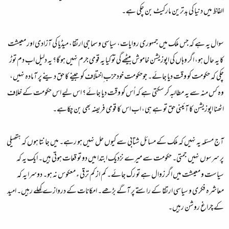
الفاظ میں دنیا کی بدترین مارکیٹ بن چکی ہے۔
سوال یہ ہے کہ جس ملک میں جمہوری روایات، سیاسی و سماجی ارتقا، میڈیا کی آزادی اور معیشت
کا یہ حال ہو، اگر وہاں کی اپوزیشن خاموش بیٹھے گی تو کیا یہ قومی جرم نہیں ہو گا؟ یہ دلیل اب دم توڑ
چکی کہ حکومت کو وقت دیا جائے۔ جوحکومت خودحزب ِاختلاف کو جینے کا حق دینے پر آمادہ نہیں،
وہ کس منہ سے یہ مطالبہ کر سکتی ہے کہ اُس کو وقت دیا جائے؟ اس لیے اس حکومت کے خلاف
اٹھنا اپوزیشن کا آئینی حق تو ہے ہی، اب اس کا قومی فریضہ بھی بن چکاہے۔
آج مسئلہ یہ نہیں کہ ملک کے مسائل شتابی سے کیوں حل نہیں ہو رہے۔ میں جانتا ہوں کہ ہتھیلی
پر سرسوں نہیں جمتی۔ حکومت سے میرے نزدیک ابتدا میں دو تو قعات ہوتی ہیں۔ ایک یہ کہ
سیاست و معیشت میں اگر زوال ہے تو رک جائے۔ کم از کم ترقی ء معکوس نہ ہو۔ دوسرا یہ کہ
معاشرہ فکری و سیاسی ارتقا کے راستے پر آگے بڑھے۔ امکانات کے دروازے کھلے رہیں۔ امید
کے چراغ روشن رہیں۔