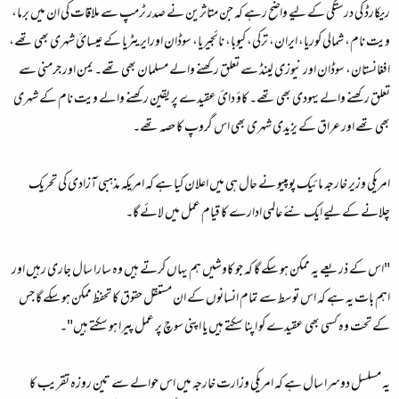
ريکارڈ کی درستگی کے ليے واضح رہے کہ جن متاثرين نے صدر ٹرمپ سے ملاقات کی ان ميں برما،
ويت نام، شمالی کوريا، ايران، ترکی، کيوبا، نائجيريا، سوڈان اورايريٹريا کے عيسائ شہری بھی تھے،
افغانستان، سوڈان اور نيوزی لينڈ سے تعلق رکھنے والے مسلمان بھی تھے۔ يمن اور جرمنی سے
تعلق رکھنے والے يہودی بھی تھے۔ کاؤ دائ عقیدے پر يقين رکھنے والے ويت نام کے شہری
بھی تھے اور عراق کے يزيدی شہری بھی اس گروپ کا حصہ تھے۔
امريکی وزير خارجہ مائيک پومپيو نے حال ہی ميں اعلان کيا ہے کہ امريکہ مذہبی آزادی کی تحريک
چلانے کے ليے ايک نئے عالمی ادارے کا قيام عمل ميں لائے گا۔
"اس کے ذريعے يہ ممکن ہو سکے گا کہ جو کاوشيں ہم يہاں کرتے ہيں وہ سارا سال جاری رہيں اور
اہم بات يہ ہے کہ اس توسط سے تمام انسانوں کے ان مستقل حقوق کا تحفظ ممکن ہو سکے گا جس
کے تحت وہ کسی بھی عقيدے کو اپنا سکتے ہيں يا اپنی سوچ پر عمل پيرا ہو سکتے ہيں"۔
يہ مسلسل دوسرا سال ہے کہ امريکی وزارت خارجہ ميں اس حوالے سے تين روزہ تقريب کا