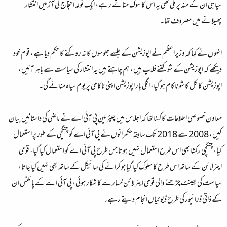
سیاہی ان کے منہ پر ملی تھی یہ اس کا سوگ مناتے رہے، ایک ٹولہ احتجاج کی آڑ میں انتشار
پھیلانے میں مصروف تھا۔
انہوں نے کہا کہ وزیراعظم نے اپوزیشن کے جلسے جلوسوں کا نہ روکنے کا حکم دیا ہے، قوم خود
دیکھے کہ اپوزیشن کے شو کتنے فلاپ ہیں، ہم چاہتے ہیں یہ انتشار کی سیاست سے باہر آئیں،
اپوزیشن کا کل کا شو ناکام ہو گیا، اگلی بار اپوزیشن اپنی ناکامی پر یوم سیاہ منائے گی۔
معاون خصوصی اطلاعات کا کہنا تھا کہ اجلاس میں چیئرمین پی آئی اے نے ماضی کی داستانیں بیان
کیں، 2008 سے 2018 تک سابقہ حکمرانوں نے پی آئی اے کو چنگچی کے طور پر استعمال
کیا، چنگچی رکشا بھی اس طرح استعمال نہیں ہوتا جس طرح پی آئی اے کو استعمال کیا گیا، قومی
ایئرلائن کے ساتھ اس طرح کا سلوک کیا گیا جو کرائے کی سائیکل کے ساتھ بھی نہیں کیا جاتا،
سیاست کی بھینٹ چڑھنے والی قومی ایئرلائن خسارے کا شکار ہوئی، پی آئی اے کے پائلٹس ان
کے ذاتی ڈرائیور کی طرح ڈیوٹیاں انجام دیتے رہے۔