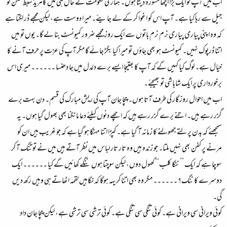
اب میں آپ کو ایک بڑا اچھا مشورہ دیتا ہوں۔ ہماری حکومت نے حال ہی میں کامریڈ سبط حسن کو
جیل سے رہا کیا ہے۔ آپ اس کو اغوا کر کے لے جایئے۔ میرا دوست ہے، لیکن مجھے ڈر لگتا ہے
کہ وہ اپنی پیاری پیاری نرم نرم باتوں سے ایک روز مجھے ضرور کمیونسٹ بنا لے گا۔ یوں تو میں
اتنا ڈرپوک نہیں۔ کمیونسٹ ہو بھی جاؤں تو میرا کیا بگڑ جائے گا مگر آپ کی عزت پر حرف آنے کا
خیال ہے۔ لوگ کیا کہیں گے کہ آپ کا بھتیجا ایسے برے دلدل میں جا دھنسا ۔۔۔۔۔۔ میری اس
برخورداری پر ایک شاباشی تو بھیجئے۔
اب میں احوال روز گار کی طرف آتا ہوں۔ چچا جان آپ کی ریش مبارک کی قسم۔ دن بہت برے
گزر رہے ہیں۔ اتنے برے گزر رہے ہیں کہ اچھے دنوں کیلئے دعا مانگنا بھی بھول گیا ہوں۔ یہ
سمجھئے کہ بدن پر لتے جھولنے کا زمانہ آ گیا ہے۔ کپڑا اتنا مہنگا ہو گیا ہے کہ جو غریب ہیں ان کو
مرنے پر کفن بھی نہیں ملتا۔ جو زندہ ہیں وہ تار تار لباس میں نظر آتے ہیں میں نے تو تنگ آ کر
سوچا ہے کہ ایک ’’ننگا کلب‘‘ کھول دوں، لیکن سوچتا ہوں ننگے کھائیں گے کیا ۔۔۔۔۔۔ ایک
دوسرے کا ننگ؟ ۔۔۔۔۔۔ مگر وہ بھی اتنا کریہہ ہوگا کہ نگاہیں لقمہ اٹھاتے ہی وہیں رکھ دیں
گی۔
کوئی ویرانی سی ویرانی ہے۔ کوئی تنگی سی تنگی ہے۔ کوئی ترشی سی ترشی ہے، لیکن چچا جان داد