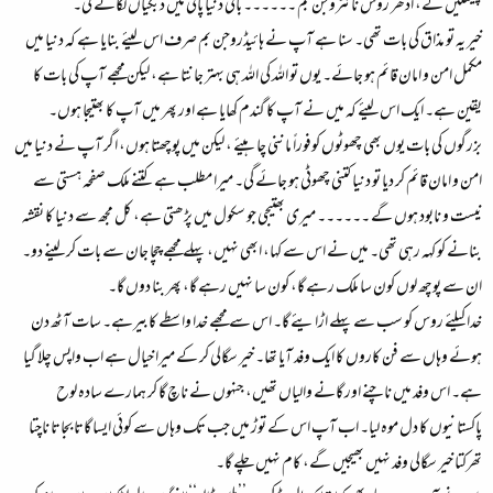
پھینکیں گے، ادھر روس نائٹروجن بم ۔۔۔۔۔۔ باقی دنیا پانی میں ڈبکیاں لگائے گی۔
خیر یہ تو مذاق کی بات تھی۔ سنا ہے آپ نے ہائیڈروجن بم صرف اس لیئے بنایا ہے کہ دنیا میں
مکمل امن و امان قائم ہو جائے۔ یوں تو اللہ کی اللہ ہی بہتر جانتا ہے، لیکن مجھے آپ کی بات کا
یقین ہے۔ ایک اس لیئے کہ میں نے آپ کا گندم کھایا ہے اور پھر میں آپ کا بھتیجا ہوں۔
بزرگوں کی بات یوں بھی چھوٹوں کوفوراً ماننی چا ہیئے ، لیکن میں پوچھتا ہوں، اگر آپ نے دنیا میں
امن و امان قائم کر دیا تو دنیا کتنی چھوٹی ہو جائے گی۔ میرا مطلب ہے کتنے ملک صفحہ ہستی سے
نیست و نابود ہوں گے ۔۔۔۔۔۔ میری بھتیجی جو سکول میں پڑھتی ہے، کل مجھ سے دنیا کا نقشہ
بنانے کو کہہ رہی تھی۔ میں نے اس سے کہا، ابھی نہیں، پہلے مجھے چچا جان سے بات کر لینے دو۔
ان سے پوچھ لوں کون سا ملک رہے گا، کون سا نہیں رہے گا، پھر بنا دوں گا۔
خدا کیلئے روس کو سب سے پہلے اڑایئے گا۔ اس سے مجھے خدا واسطے کابیرہے۔ سات آٹھ دن
ہوئے وہاں سے فن کاروں کا ایک وفد آیا تھا۔ خیر سگالی کر کے میرا خیال ہے اب واپس چلا گیا
ہے۔ اس وفد میں ناچنے اور گانے والیاں تھیں، جنہوں نے ناچ گا کر ہمارے سادہ لوح
پاکستانیوں کا دل موہ لیا۔ اب آپ اس کے توڑ میں جب تک وہاں سے کوئی ایسا گاتا بجاتا ناچتا
تھرکتا خیر سگالی وفد نہیں بھیجیں گے، کام نہیں چلے گا۔