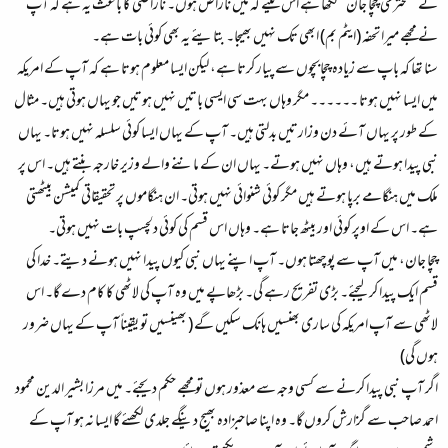
نے ’’محترمی چچا جان‘‘ لکھا ہے اس لیئے کہ میں ناراض ہوں۔ ناراضی کا باعث یہ ہے کہ آپ
نے مجھے میرا تحفہ (ایٹم بم) ابھی تک نہیں بھیجا۔ بتایئے یہ بھی کوئی بات ہے۔
سنا تھا کہ باپ سے زیادہ چچابچوں سے پیار کرتا ہے، لیکن ایسا معلوم ہوتا ہے کہ آپ کے امریکہ
میں ایسا نہیں ہوتا ۔۔۔۔۔۔ مگر وہاں بہت سی ایسی باتیں نہیں ہوتیں جو یہاں ہوتی ہیں۔ مثال
کے طور پر یہاں آئے دن وزارتیں بدلتی ہیں۔ آپ کے یہاں ایسا کوئی سلسلہ نہیں ہوتا۔ یہاں
نبی پیدا ہوتے ہیں، وہاں نہیں ہوتے۔ یہاں ان کے ماننے والے وزیر خارجہ بنتے ہیں۔ اس پر
ملک میں ہنگامے برپا ہوتے ہیں مگر کوئی شنوائی نہیں ہوتی۔ ان ہنگاموں پر تحقیقاتی کمیشن بیٹھتی
ہے۔ اس کے اوپر کوئی اور بیٹھ جاتا ہے۔ وہاں اس قسم کی کوئی دلچسپ بات نہیں ہوتی۔
چچا جان، میں آپ سے پوچھتا ہوں۔ آپ اپنے یہاں نبی کیوں پیدا نہیں ہونے دیتے۔ خدا کی
قسم ایک پیدا کر لیجئے۔ بڑی تفریح رہے گی۔ بڑھاپے میں وہ آپ کی لاٹھی کا کام دے گا۔ اس
لاٹھی سے آپ امریکہ کی ساری بھنسیں ہانک سکیں گے ( بھینسیں تو یقیناً آپ کے یہاں ضرور
ہوں گی)
اگر آپ نبی پیدا کرنے سے کسی وجہ سے معذور ہوں تو مجھے حکم دیجئے۔ میں مرزا بشیر الدین محمود
احمد صاحب سے گزارش کروں گا۔ وہ اپنا صاحبزادہ بھیج دینگے جلدی لکھئے گا ایسا نہ ہو آپ کے