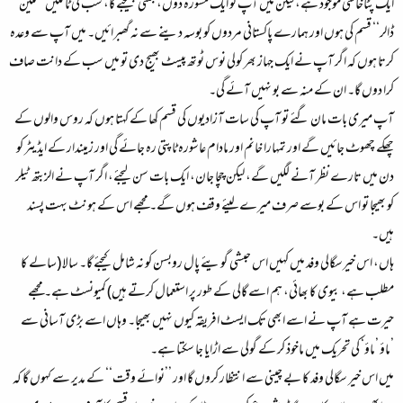
ایک پٹاخاسی موجود ہے، لیکن میں آپ کو ایک مشورہ دوں، جتنی بھیجئے گا، سب کی ٹانگیں ’’ملین
ڈالر‘‘ قسم کی ہوں اور ہمارے پاکستانی مردوں کو بوسہ دینے سے نہ گھبرائیں۔ میں آپ سے وعدہ
کرتا ہوں کہ اگر آپ نے ایک جہاز بھر کولی نوس ٹوتھ پیسٹ بھیج دی تو میں سب کے دانت صاف
کرا دوں گا۔ ان کے منہ سے بو نہیں آئے گی۔
آپ میری بات مان گئے تو آپ کی سات آزادیوں کی قسم کھا کے کہتا ہوں کہ روس والوں کے
چھکے چھوٹ جائیں گے اور تمہارا خانم اور مادام عاشورہ ٹاپتی رہ جائے گی اور زمیندار کے ایڈیٹر کو
دن میں تارے نظر آنے لگیں گے، لیکن چچا جان، ایک بات سن لیجئے، اگر آپ نے الزبتھ ٹیلر
کو بھیجا تو اس کے بوسے صرف میرے لیئے وقف ہوں گے۔ مجھے اس کے ہونٹ بہت پسند
ہیں۔
ہاں، اس خیرسگالی وفد میں کہیں اس حبشی گویئے پال روبسن کو نہ شامل کیجئے گا۔ سالا (سالے کا
مطلب ہے، بیوی کا بھائی، ہم اسے گالی کے طور پر استعمال کرتے ہیں) کمیونسٹ ہے۔ مجھے
حیرت ہے آپ نے اسے ابھی تک ایسٹ افریقہ کیوں نہیں بھیجا۔ وہاں اسے بڑی آسانی سے
’ماؤ ’ماؤ‘ کی تحریک میں ماخوذ کر کے گولی سے اڑایا جا سکتا ہے۔
میں اس خیر سگالی وفد کا بے چینی سے انتظار کروں گا اور ’’نوائے وقت‘‘ کے مدیر سے کہوں گا کہ