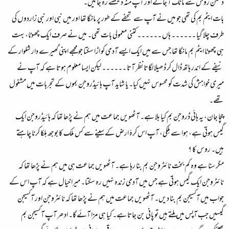
دشمن روس سے مانگ آ جائے اور آپ منہ دیکھتے رہ جائیں۔
بات ایٹم بم کی تھی جو میں نے آپ سے تحفے کے طور پر مانگا تھا اور میں نبی اور نبی زاردوں کی
طرف چلا گیا ۔۔۔۔۔۔ ہاں ۔۔۔۔۔۔ کتنی معمولی بات تھی۔ میں نے صرف ایک چھوٹا، بہت
ہی چھوٹا ایٹم بم مانگا تھا جس سے میں ایک ایسے آدمی کو اڑا سکتا جو مجھے اپنی گھیرے دار شلوار کے
نیفے کے اندر ہاتھ ڈال کر ڈھیلا لگاتا نظر آتا ۔۔۔۔۔۔ لیکن ایسا معلوم ہوتا ہے کہ آپ نے
میری خواہش کی شدت کو محسوس نہیں کیا۔ یا شاید آپ ہائیڈروجن بموں کے تجربات میں مشغول
تھے۔
چچا جان، یہ ہائی ڈروجن بم کیا بلا ہے۔ آٹھویں جماعت میں ہم نے پڑھا تھا کہ ہائیڈروجن ایک
گیس ہوتی ہے، ہوا سے ہلکی، آپ اس کرۂ ارض کے سینے سے کس ملک کا بوجھ ہلکا کرنا چاہتے
ہیں۔ روس کا ؟
مگر سنا ہے وہ کم بخت نائٹروجن بم بنا رہا ہے۔ آٹھویں جماعت ہی میں ہم نے پڑھا تھا کہ
نائٹروجن ایک گیس ہوتی ہے جس میں آدمی زندہ نہیں رہ سکتا۔ میرا خیال ہے کہ آپ اس کے
جواب میں آکسیجن بم بنا دیں۔ آٹھویں جماعت میں ہم نے پڑھا تھا کہ نائٹروجن اور آکسیجن
گیسیں جب آپس میں ملتے ہیں تو پانی بن جاتا ہے۔ کیا ہی مزا آئے گا۔ ادھر آپ آکسیجن بم