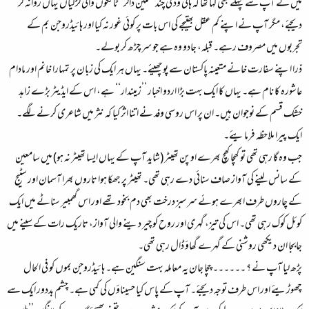
میں نے آپ سے پہلے بھی کہا تھا کہ ہالی وڈ کی چند ’’ملین ڈالر‘‘ ٹانگوں والی لڑکیاں یہاں روانہ کر
دیجئے، مگر آپ نے اپنے کم عقل بھتیجے کی اس بات پر کوئی غور نہ کیا اور ہائیڈروجن بم کے
تجربوں میں مصروف رہے۔ قبلہ، جادو وہ ہے جو سر چڑھ کر بولے۔
ذرا اپنے سفارت خانے متعینہ پاکستان سے پوچھیئے۔ یہاں ہر ایک کی زبان پر تمہارا خانم اور مادام
عاشورہ کا نام ہے۔ یہاں کا ایک بہت بڑا اردو اخبار ’’زمیندار‘‘ ہے، اس کے ایڈیٹر بڑے زاہد
خشک قسم کے نوجوان ہیں۔ ان پر اس روسی وفد نے اتنا اثر کیا کہ نثر میں شاعری کرنے لگے۔
ایک پیرا ملاحظہ فرمایئے۔
جب وہ گا رہی تھی تو کھچا کھچ بھرے اوپن تھیٹر (شاید آپ کے یہاں ایسا تھیٹر نہ ہو) میں سامعین
کے سانس لینے کی آواز صاف سنائی دے رہی تھی۔ تھیٹر پر جھکا ہوا تاروں بھرا آسمان اور سٹیج
کے چاروں طرف ابھرے ہوئے سرسبز درخت بھی دم بخود تھے اور اس گھمبیر سناٹے میں ایک
کوئل کوک رہی تھی۔ اس کی تیز، گہری اور روح کو چیر دینے والی آواز، تاریک رات کے سینے میں
جابجا ان دیکھی روشنی کے گہرے گھاؤ ڈال رہی تھی۔
پڑھ لیا آپ نے ؟ ۔۔۔۔۔۔ چچا جان یہ معاملہ بہت سنگین ہے۔ ہائیڈروجن بموں کو فی الحال
چھوڑیئے اور اس طرف توجہ دیجئے۔ آپ کے پاس کیا حسیناؤں کی کمی ہے۔ چشم بددور ایک سے