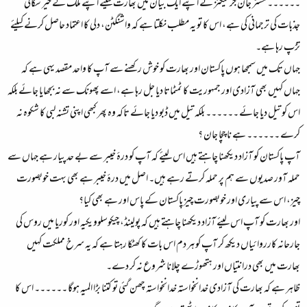
۔۔۔۔۔۔ مسٹر جان جرنیگنز نے اپنے ایک بیان میں بھارت کیلئے اپنے ملک کے خیر سگالی
جذبات کی ترجمانی کی ہے، اس کا تو یہ مطلب نکلتا ہے کہ واشنگٹن، دلی کا اعتماد حاصل کرنے کیلئے
تڑپ رہا ہے۔
جہاں تک میں سمجھا ہوں پاکستان اور بھارت کو خوش رکھنے سے آپ کا واحد مقصد یہی ہے کہ
جہاں کہیں بھی آزادی اور جمہوریت کا ٹمٹماتا دیا جل رہا ہے، اسے پھونک سے نہ بجھایا جائے بلکہ
اس کو تیل دیا جائے ۔۔۔۔۔۔ بلکہ تیل میں ڈبو دیا جائے تاکہ وہ پھر کبھی اپنی تشنہ لبی کا شکوہ نہ
کرے ۔۔۔۔۔۔ ہے نا چچا جان ؟
آپ پاکستان کو آزاد دیکھنا چاہتے ہیں اس لیئے کہ آپ کو درۂ خیبر سے بے حد پیار ہے جہاں سے
حملہ آور صدیوں سے ہم پر حملہ کرتے رہے ہیں۔ اصل میں درۂ خیبر ہے بھی بہت خوبصورت
چیز، اس سے پیاری اور خوبصورت چیز پاکستان کے پاس اور ہے بھی کیا؟
اور بھارت کو آپ اس لیئے آزاد دیکھنا چاہتے ہیں کہ پولینڈ، چیکوسلوویکیہ اور کوریا میں روس کی
جارحانہ کارروائیاں دیکھ کر آپ کو ہر دم اس بات کا کھٹکا رہتا ہے کہ یہ سرخ مملکت کہیں
بھارت میں بھی درانتیاں اور ہتھوڑے چلانا شروع نہ کر دے۔
ظاہر ہے کہ بھارت کی آزادی خدانخواستہ خدانخواستہ چھن گئی تو کتنا بڑا المیہ ہوگا ۔۔۔۔۔۔ اس کا