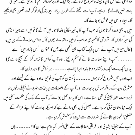
وہ ابھی سے اس کا پروپیگنڈہ شروع کر دے۔ بڑا نیک اور برخوردار قسم کا آدمی ہے۔ میری
بات نہیں ٹالے گا۔ ویسے آپ اسے تحفے کے طور پر ریٹا ۔بیورتھ کی اوٹو گرافٹ تصویر بھجوا د یجیئے
گا۔ بیچارہ اسی میں خوش ہو جائے گا۔
میں یہ بھی وعدہ کرتا ہوں کہ جب آپ کا یہ خیرسگالی وفد لاہور میں آئے گا تو میں اسے ہیرا منڈی
کی سیر کراؤں گا۔ شورش کاشمیری صاحب کو میں ساتھ لے چلوں گا کہ وہ اس علاقے کے پیر ہیں۔
(حال ہی میں آپ نے اس پر ایک کتاب بھی لکھی ہے جس کا عنوان ’’اس بازار میں‘‘ ہے
۔۔۔۔۔۔ آپ اپنے سفارت خانے کو حکم دیجئے۔ وہ آپ کو اس کا ترجمہ کرا کے بھیج دے گا)
یہاں ایک سے ایک درخشندہ و تابندہ ہیرا پڑا ہے ۔۔۔۔۔۔ ہر تراش کا، ہر وزن کا۔
اب اور باتیں شروع کرتا ہوں ۔۔۔۔۔۔ پاکستان کو آپ کی فوجی امداد دینے کے فیصلے اور
مشرق بعید کے دیگر مسائل پر بھارت اور آپ کے اختلافات پر پنڈت نہرو نے پچھلے دنوں جو
زبردست نکتہ چینی کی تھی، سنا ہے، اس کا یہ ردعمل ہوا ہے کہ آپ کے ملک کی حکمت عملی میں
ایک نیا رجحان ترقی کر رہا ہے۔ بعض کی یہ بھی رائے ہے کہ امریکہ بھارت کو اپنے عزائم کے
متعلق اطمینان دلانے کی ضرورت سے زیادہ کوشش کر رہا ہے۔
آپ کے جنوبی ایشیائی اور افریقی معاملات کے اعلیٰ افسر، کیا نام ہے ان کا ؟ ۔۔۔۔۔۔ ہاں