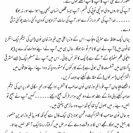
تصور کرتے ہی آپ کانپ کانپ اٹھتے ہوں گے۔
آپ کی تاروں والی اونچی ٹوپی کی قسم، آپ ایسا مخلص انسان کبھی پیدا ہوا ہے اور نہ ہوگا
۔۔۔۔۔۔ خدا آپ کی عمر دراز کرے اور آپ کی سات آزادیوں کو دن دگنی رات چوگنی ترقی
دے۔
یہاں ایک علاقہ ہے مغربی پنجاب، اس کے وزیراعلیٰ ہیں فیروز خان نون (ان کی بیگم ایک انگریز
خاتون ہیں) آپ نے ان کا نام تو سنا ہوگا۔ حال ہی میں آپ نے اپنے دولت کدے پر (جو
پنچولی فلم سٹوڈیو کے آگے ہے) ایک کانفرنس بلائی۔ اس میں آپ نے مسلم لیگ (جسے مشرقی
پاکستان میں شکست فاش ہوئی ہے) کے کارکنوں کو مشورہ دیا کہ وہ اپنے اپنے علاقوں میں
اشتراکیوں (سرخوں) کے مقابلے کیلئے جدوجہد کریں۔
دیکھئے چچا جان آپ فوراً فیروز خان نون صاحب کا شکریہ ادا کیجئے اور خیر سگالی طور پر ان کی بیگم
صاحبہ کیلئے ہالی وڈ کے سلے ہوئے دو تین ہزار فراک بھیج دیجئے ۔۔۔۔۔۔ کہیں آپ نے بھیج تو
نہیں دیئے۔ میں بھول گیا تھا کیونکہ اب وہ ساڑھی پہنتی ہیں۔
بہرحال نون صاحب کا اشتراکیت دشمن ہونا بڑی نیک فال ہے کیونکہ کامریڈ فیروز الدین منصور
پھر جیل میں ہوگا۔ مجھے اس کا ہر وقت دمے کے مرض میں گرفتار رہنا ایک آنکھ نہیں بھاتا۔