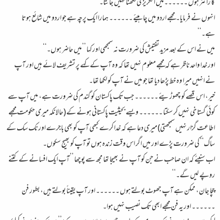
کا رائٹر ہوں ۔۔۔۔۔۔میں انگریزی لکھنا نہیں جانتا۔‘‘
انہوں نے فرمایا۔ مجھے اردو میں چاہیئے ۔۔۔۔۔۔ ہمارا ایک پرچہ ہے جو اردو میں شائع ہوتا
ہے۔‘‘
میں نے اس کے بعد مزید تفتیش کی ضرورت نہ سمجھی اور کہا ’’میں حاضر ہوں۔‘‘
اور خدا واحد ناظر ہے کہ مجھے معلوم نہیں تھا کہ وہ آپ کے کہے پر تشریف لائے ہیں اور آپ
نے انہیں میرا وہ خط پڑھا دیا تھا جو میں نے آپ کو لکھا تھا۔
خیر، اس قصے کو چھوڑیئے ۔۔۔۔۔۔ جب تک پاکستان کو گندم کی ضرورت ہے، میں آپ سے
کوئی گستاخی نہیں کر سکتا ۔۔۔۔۔۔ ویسے بحیثیت پاکستانی ہونے کے (حالانکہ میری حکومت مجھے
اطاعت گزار نہیں سمجھتی) میری دعا ہے کہ خدا کرے کبھی آپ کو بھی باجرے اور نک سک کے
ساگ‘‘ کی ضرورت پڑے اور میں اگر اس وقت زندہ ہوں تو آپ کو بھیج سکوں۔
اب سنیئے کہ ان صاحب نے جن کو آپ نے بھیجا تھا مجھ سے پوچھا ’’آپ ایک افسانے کے کتنے
روپے لیں گے۔‘‘
چچا جان، ممکن ہے آپ جھوٹ بولتے ہوں ۔۔۔۔۔۔ اور آپ یقیناً بولتے ہیں، بطور فن
۔۔۔۔۔۔ اور یہ فن مجھے ابھی تک نصیب نہیں ہوا۔