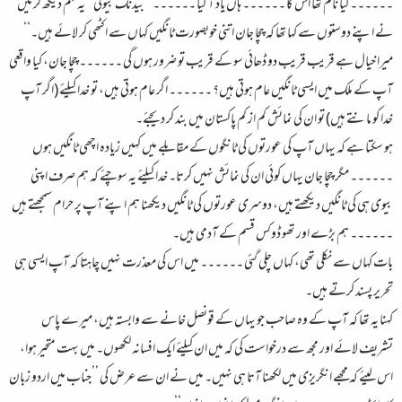
۔۔۔۔۔۔ کیا نام تھا اس کا ۔۔۔۔۔۔ ہاں یاد آ گیا ۔۔۔۔۔۔ ’’بیدنگ بیوٹی‘‘ یہ فلم دیکھ کر میں
نے اپنے دوستوں سے کہا تھا کہ چچا جان اتنی خوبصورت ٹانگیں کہاں سے اکٹھی کر لائے ہیں۔‘‘
میرا خیال ہے قریب قریب دو ڈھائی سو کے قریب تو ضرور ہوں گی ۔۔۔۔۔۔ چچا جان، کیا واقعی
آپ کے ملک میں ایسی ٹانگیں عام ہوتی ہیں؟ ۔۔۔۔۔۔ اگر عام ہوتی ہیں، تو خدا کیلئے (اگر آپ
خدا کو مانتے ہیں) تو ان کی نمائش کم از کم پاکستان میں بند کر دیجئے۔
ہو سکتا ہے کہ یہاں آپ کی عورتوں کی ٹانگوں کے مقابلے میں کہیں زیادہ اچھی ٹانگیں ہوں
۔۔۔۔۔۔ مگر چچا جان یہاں کوئی ان کی نمائش نہیں کرتا۔ خدا کیلئے یہ سوچئے کہ ہم صرف اپنی
بیوی ہی کی ٹانگیں دیکھتے ہیں، دوسری عورتوں کی ٹانگیں دیکھنا ہم اپنے آپ پر حرام سمجھتے ہیں
۔۔۔۔۔۔ ہم بڑے اور تھو ڈوکس قسم کے آدمی ہیں۔
بات کہاں سے نکلی تھی، کہاں چلی گئی ۔۔۔۔۔۔ میں اس کی معذرت نہیں چاہتا کہ آپ ایسی ہی
تحریر پسند کرتے ہیں۔
کہنا یہ تھا کہ آپ کے وہ صاحب جو یہاں کے قونصل خانے سے وابستہ ہیں، میرے پاس
تشریف لائے اور مجھ سے درخواست کی کہ میں ان کیلئے ایک افسانہ لکھوں۔ میں بہت متحیر ہوا،
اس لیئے کہ مجھے انگریزی میں لکھنا آتا ہی نہیں۔ میں نے ان سے عرض کی ’’جناب میں اردو زبان