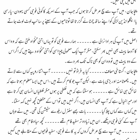
بغل میں چلی گئیں۔
چچا جان، میں آپ سے سچ عرض کرتا ہوں کہ جب آپ کے امریکہ کا کوئی فوجی کسی یہودن، پارسی
یا اینگلو انڈین لڑکی کو اپنے ساتھ چمٹائے گزرتا تھا تو ٹامیوں کے سینے پر سانپ لوٹ لوٹ جاتے
تھے۔
اصل میں آپ کی ہر ادا نرالی ہے ۔۔۔۔۔۔ ہمارے فوجی کو تو یہاں اتنی تنخواہ ملتی ہے کہ وہ اس
کا آدھا پیٹ بھی نہیں بھر سکتی، مگر آپ ایک معمولی چپڑاسی کو اتنی تنخواہ دیتے ہیں کہ اگر اس
کے دو پیٹ ہیں تو وہ ان کو بھی ناک تک بھر دے۔
چچا جان ، گستاخی معاف ۔۔۔۔۔۔ کیا یہ فراڈ تو نہیں ۔۔۔۔۔۔ آپ اتنا روپیہ کہاں سے لاتے
ہیں۔ چھوٹا منہ اور بڑی بات ہے، لیکن آپ جو کام کرتے ہیں، اس میں ایسا معلوم ہوتا ہے کہ
نمائش ہی نمائش ہے ۔۔۔۔۔۔ ہو سکتا ہے کہ میں غلطی پر ہوں مگر غلطیاں انسان ہی کرتا ہے
اور میرا خیال ہے کہ آپ بھی انسان ہیں، اگر نہیں ہیں تو اس کے متعلق کچھ نہیں کہہ سکتا۔
میں کہاں سے کہاں چلا گیا ۔۔۔۔۔۔ بات بمبے سنٹرل ریلوے سٹیشن کی تھی۔ میں نے وہاں
آپ کے کئی فوجی دیکھے۔ ان میں زیادہ تر سفید فام تھے ۔۔۔۔۔۔ کچھ سیاہ فام بھی تھے
۔۔۔۔۔۔ میں آپ سے سچ عرض کروں کہ یہ کالے فوجی، سفید فوجیوں کے مقابلے میں کہیں