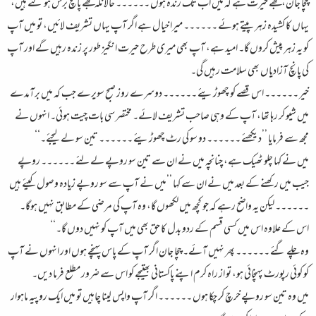
چچا جان، مجھے حیرت ہے کہ میں اب تک زندہ ہوں ۔۔۔۔۔۔ حالانکہ مجھے پانچ برس ہو گئے ہیں،
یہاں کا کشیدہ زہر پیتے ہوئے ۔۔۔۔۔۔ میرا خیال ہے اگر آپ یہاں تشریف لائیں، تو میں آپ
کو یہ زہر پیش کروں گا۔ امید ہے، آپ بھی میری طرح حیرت انگیز طور پر زندہ رہیں گے اور آپ
کی پانچ آزادیاں بھی سلامت رہیں گی۔
خیر ۔۔۔۔۔۔ اس قصے کو چھوڑیئے ۔۔۔۔۔۔ دوسرے روز صبح سویرے جب کہ میں برآمدے
میں شیو کر رہا تھا، آپ کے وہی صاحب تشریف لائے۔ مختصر سی بات چیت ہوئی۔ انہوں نے
مجھ سے فرمایا ’’دیکھئے ۔۔۔۔۔۔ دو سو کی رٹ چھوڑیئے ۔۔۔۔۔۔ تین سو لے لیجئے۔‘‘
میں نے کہا چلو ٹھیک ہے، چنانچہ میں نے ان سے تین سو روپے لے لئے ۔۔۔۔۔۔ روپے
جیب میں رکھنے کے بعد میں نے ان سے کہا ’’میں نے آپ سے سو روپے زیادہ وصول کیئے ہیں
۔۔۔۔۔۔ لیکن یہ واضح رہے کہ جو کچھ میں لکھوں گا، وہ آپ کی مرضی کے مطابق نہیں ہوگا۔
اس کے علاوہ اس میں کسی قسم کے ردو بدل کا حق بھی میں آپ کو نہیں دوں گا۔‘‘
وہ چلے گئے ۔۔۔۔۔۔ پھر نہیں آئے۔ چچا جان اگر آپ کے پاس پہنچے ہوں اور انہوں نے آپ
کو کوئی رپورٹ پہنچائی ہو، تو از راہ کرم اپنے پاکستانی بھتیجے کو اس سے ضرور مطلع فرما دیں۔
میں وہ تین سو روپے خرچ کر چکا ہوں ۔۔۔۔۔۔ اگر آپ واپس لینا چاہیں تو میں ایک روپیہ ماہوار