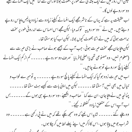
لیکن اس روز میں نے ایک مبتدی کے طور پر جھوٹ بولا اور ان سے کہا ’’میں ایک افسانے کیلئے
دو سو روپے لوں گا۔‘‘
اب حقیقت یہ ہے کہ یہاں کے ناشر مجھے ایک افسانے کیلئے زیادہ سے زیادہ چالیس پچاس روپے
دیتے ہیں۔ میں نے ’’دو سو روپیہ‘‘ تو کہہ دیا، لیکن مجھے اس احساس سے اندرونی طور پر سخت
ندامت ہوئی کہ میں نے اتنا جھوٹ کیوں بولا۔ لیکن اب کیا ہو سکتا تھا۔
لیکن چچا جان مجھے سخت حیرت ہوئی، جب آپ کے بھیجے ہوئے صاحب نے بڑی حیرت سے
(معلوم نہیں، وہ مصنوعی تھی یا اصلی) فرمایا ’’صرف دو سو روپے ۔۔۔۔۔۔ کم از کم ایک افسانے
کیلئے پانچ سو روپے تو ہونے چاہیں۔‘‘
اب میں حیرت زدہ ہو گیا کہ ایک افسانے کیلئے پانچ سو روپے ۔۔۔۔۔۔ یہ تو میرے خواب و
خیال میں بھی نہیں آ سکتا تھا ۔۔۔۔۔۔ لیکن میں اپنی بات سے کیسے ہٹ سکتا تھا ۔۔۔۔۔۔
چنانچہ میں نے چچا جان، ان سے کہا ’’صاحب د یکھیئے، وہ سو روپے ہی ہوں گے ۔۔۔۔۔۔ بس
اب آپ اس کے متعلق زیادہ گفتگو نہ کیجئے۔‘‘
وہ چلے گئے ۔۔۔۔۔۔ شاید اس لیئے کہ وہ سمجھ چکے تھے کہ میں نے پی رکھی ہے ۔۔۔۔۔۔ وہ
شراب جو میں پیتا ہوں، اس کا ذکر میں اپنے پہلے خط میں کر چکا ہوں۔