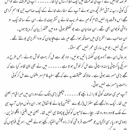
عرصہ ہوا میں نے آپ کی خدمت میں ایک خط ارسال کیا تھا ۔۔۔۔۔۔ آپ کی طرف سے تو اس
کی کوئی رسیدنہ آئی مگر کچھ دن ہوئے آپ کے سفارت خانے کے ایک صاحب جن کا اسم گرامی
مجھے اس وقت یاد نہیں شام کو میرے غریب خانے پر تشریف لائے۔ ان کے ساتھ ایک سو
دیشی نوجوان بھی تھے۔ ان صاحبان سے جو گفتگو ہوئی، وہ میں مختصراً بیان کر دیتا ہوں۔
ان صاحب سے انگریزی میں مصافحہ ہوا۔ مجھے حیرت ہے چچا جان کہ وہ انگریزی بولتے تھے۔
امریکی نہیں، جو میں ساری عمر نہیں سمجھ سکتا۔
بہرحال ان سے آدھ پون گھنٹہ باتیں ہوئیں۔ وہ مجھ سے مل کر بہت خوش ہوئے، جس طرح ہر
امریکی پاکستانی یا ہندوستانی سے مل کر خوش ہوتا ہے ۔۔۔۔۔۔ میں نے بھی یہی ظاہر کیا ہے کہ
مجھے بڑی مسرت ہوئی ہے۔ حالانکہ حقیقت یہ ہے کہ مجھے سفید فام امریکنوں سے مل کر کوئی
راحت یا مسرت نہیں ہوتی۔
آپ میری صاف گوئی کا برا نہ مانیئے گا ۔۔۔۔۔۔ پچھلی بڑی جنگ کے دوران میں میرا قیام بمبئی
میں تھا۔ ایک روز مجھے لمبے سنٹرل (ریلوے سٹیشن) جانے کا اتفاق ہوا۔ ان دنوں وہاں آپ ہی
کے ملک کا دور دورہ تھا۔ بیچارے ٹامیوں کو کوئی پوچھتا ہی نہیں تھا۔ بمبئی میں جتنی اینگلو انڈین،
یہودی اور پارسی لڑکیاں جو عصمت فروشی کو از راہ فیشن اختیار کیئے ہوئے تھیں، امریکی فوجیوں کی