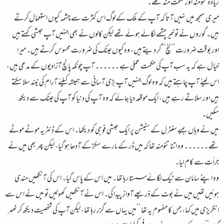
زیادہ تنومند اور صحت مند تھے۔
میری سمجھ میں نہیں آتا کہ آپ کے ملک کے لوگ اس کثرت سے چشمہ کیوں استعمال کرتے
ہیں۔ گوروں نے تو خیر چشمے لگائے ہوئے تھے لیکن کالوں نے بھی جنہیں آپ حبشی کہتے ہیں
اور بوقت ضرورت ’’لنچ‘‘ کر دیتے ہیں، وہ کیوں عینک کی ضرورت محسوس کرتے ہیں۔ میرا
خیال ہے کہ یہ سب آپ کی حکمت عملی ہے ۔۔۔۔۔۔ آپ چونکہ پانچ آزادیوں کے مدعی ہیں،
اس لیئے آپ چاہتے ہیں کہ وہ لوگ جنہیں آپ بڑی آسانی سے ہمیشہ کیلئے آرام کی نیند سلا سکتے
ہیں اور سلاتے رہے ہیں، ایک موقعہ دیا جائے کہ وہ آپ کی دنیا کو آپ کی عینک سے دیکھ
سکیں۔
میں نے وہاں بمبے سنٹرل کے سٹیشن پر ایک حبشی فوجی کو دیکھا۔ اس کے ڈنٹریہ موٹے موٹے
تھے ۔۔۔۔۔۔ وہ اتنا تنومند تھا کہ میں ڈر کے مارے سکڑ کے آدھا ہو گیا، لیکن پھر بھی میں نے
جرأت سے کام لیا۔
وہ اپنے سامان سے ٹیک لگائے سستا رہا تھا۔ میں اس کے پاس گیا۔ اس کی آنکھیں مندی
ہوئیں تھیں میں نے بوٹ کے ذریعے آواز پیدا کی۔ اس نے آنکھیں کھولیں تو میں نے اس سے
انگریزی میں کہا، جس کا مفہوم یہ تھا ’’میں یہاں سے گزر رہا تھا، لیکن آپ کی شخصیت دیکھ کر ٹھہر