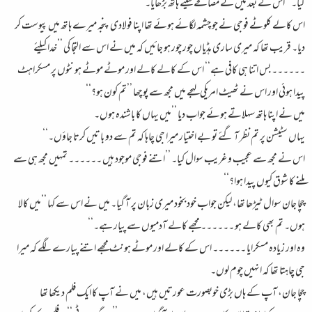
گیا۔‘‘ اس کے بعد میں نے مصافحے کیلئے ہاتھ بڑھایا۔
اس کالے کلوٹے فوجی نے جو چشمہ لگائے ہوئے تھا اپنا فولادی پنجہ میرے ہاتھ میں پیوست کر
دیا۔ قریب تھا کہ میری ساری ہڈیاں چور چور ہو جائیں کہ میں نے اس سے التجا کی ’’خدا کیلئے
۔۔۔۔۔۔ بس اتنا ہی کافی ہے‘‘ اس کے کالے کالے اور موٹے موٹے ہونٹوں پر مسکراہٹ
پیدا ہوئی اور اس نے ٹھیٹ امریکی لہجے میں مجھ سے پوچھا ’’تم کون ہو؟‘‘
میں نے اپنا ہاتھ سہلاتے ہوئے جواب دیا ’’میں یہاں کا باشندہ ہوں۔
یہاں سٹیشن پر تم نظر آ گئے تو بے اختیار میرا جی چاہا کہ تم سے دو باتیں کرتا جاؤں۔‘‘
اس نے مجھ سے عجیب و غریب سوال کیا۔ ’’اتنے فوجی موجود ہیں ۔۔۔۔۔۔ تمہیں مجھ ہی سے
ملنے کا شوق کیوں پیدا ہوا؟‘‘
چچا جان سوال ٹیڑھا تھا، لیکن جواب خود بخود میری زبان پر آ گیا۔ میں نے اس سے کہا ’’میں کالا
ہوں۔ تم بھی کالے ہو ۔۔۔۔۔۔ مجھے کالے آدمیوں سے پیار ہے۔‘‘
وہ اور زیادہ مسکرایا ۔۔۔۔۔۔ اس کے کالے اور موٹے ہونٹ مجھے اتنے پیارے لگے کہ میرا
جی چاہتا تھا کہ انہیں چوم لوں۔
چچا جان، آپ کے ہاں بڑی خوبصورت عورتیں ہیں، میں نے آپ کا ایک فلم دیکھا تھا