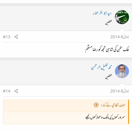
سید ابو بکر عمار
محفلین
جولائی 8، 2014
#13
ملک سخن کی شاہی تجھ کو رضا مسلٓم
محمد خلیل الرحمٰن
محفلین
جولائی 8، 2014
#14
الف نظامی نے کہا:
سرور کہوں
کہ
مالک و مولا کہوں تجھے