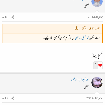
محفلین
جولائی 8، 2014
#16
الف نظامی نے کہا:
بہت شکریہ
محمد خلیل الرحمٰن
،براہ کرم عنوان کو بھی دیکھ لیجیے۔
تعمیل ہوئی!
1
ابو المیزاب اویس
محفلین
نومبر 10، 2014
#17