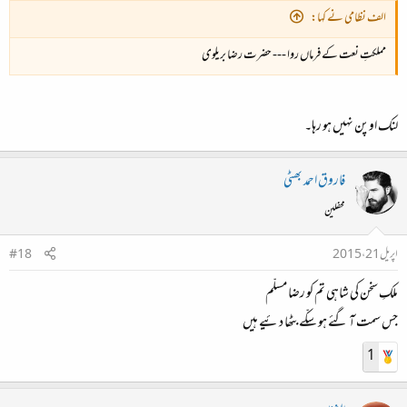
الف نظامی نے کہا:
مملکتِ نعت کے فرماں روا --- حضرت رضا بریلوی
لنک اوپن نہیں ہو رہا۔
فاروق احمد بھٹی
محفلین
اپریل 21، 2015
#18
ملکِ سخن کی شاہی تم کو رضا مسلّم
جس سمت آ گئے ہو سکّے بٹھا دئیے ہیں
1