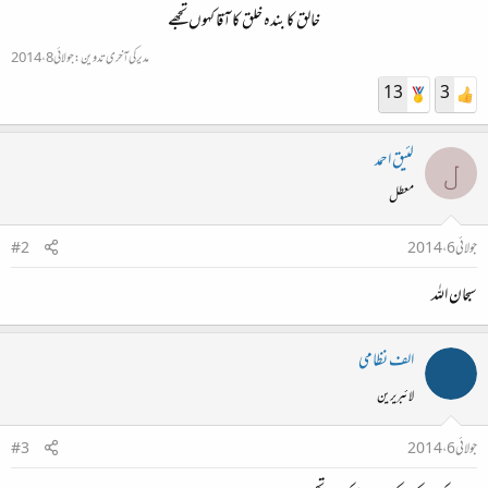
خالق کا بندہ خلق کا آقا کہوں تجھے​
مدیر کی آخری تدوین:
جولائی 8، 2014
13
3
لئیق احمد
ل
معطل
جولائی 6، 2014
#2
سبحان اللہ
الف نظامی
لائبریرین
جولائی 6، 2014
#3