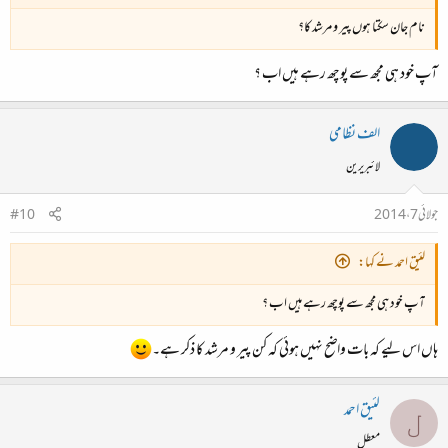
نام جان سکتا ہوں پیر و مرشد کا؟
آپ خود ہی مجھ سے پوچھ رہے ہیں اب ؟
الف نظامی
لائبریرین
جولائی 7، 2014
#10
لئیق احمد نے کہا:
آپ خود ہی مجھ سے پوچھ رہے ہیں اب ؟
ہاں اس لیے کہ بات واضح نہیں ہوئی کہ کن پیر و مرشد کا ذکر ہے۔
لئیق احمد
ل
معطل