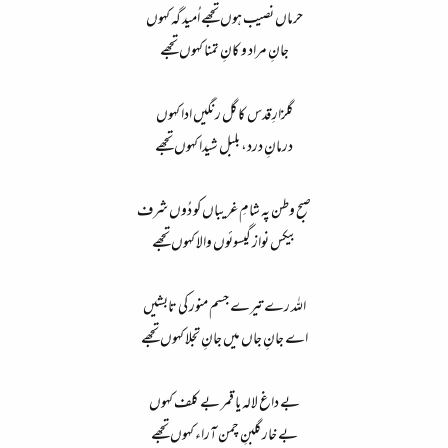
حرماں نصیب ہوں تجھے اُمید گہ کہوں
جانِ مراد و کانِ تمنا کہوں تجھے
گلزارِ قدس کا گل رنگیں ادا کہوں
درمانِ درد، بلبل شیدا کہوں تجھے
صبح وطن پہ شامِ غریباں کو دُوں شرف
بیکس نواز گیسوئوں والا کہوں تجھے
اللہ رے تیرے جسم منور کی تابشیں
اے جانِ جاں میں جانِ تجلا کہوں تجھے
بے داغ لالہ یا قمر بے کلف کہوں
بے خار گلبنِ چمن آراء کہوں تجھے