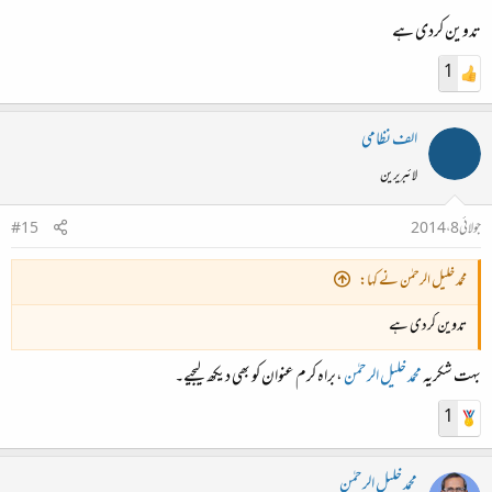
تدوین کردی ہے
1
الف نظامی
لائبریرین
جولائی 8، 2014
#15
محمد خلیل الرحمٰن نے کہا:
تدوین کردی ہے
بہت شکریہ
محمد خلیل الرحمٰن
،براہ کرم عنوان کو بھی دیکھ لیجیے۔
1
محمد خلیل الرحمٰن