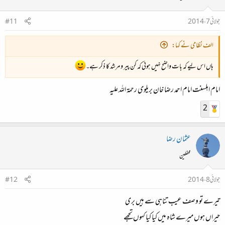
جولائی 7، 2014
#11
الف نظامی نے کہا:
ہاں اس لیے کہ بات واضح نہیں ہوئی کہ کن پیر و مرشد کا ذکر ہے۔
امام اہلسنت امام احمد رضا خان بریلوی رحمۃ اللہ علیہ
2
عثمان رضا
محفلین
جولائی 8، 2014
#12
تیرے تو وصف عیب تناہی سے ہیں بری
حیراں ہوں میرے شاہ میں کیا کیا کہوں تجھے