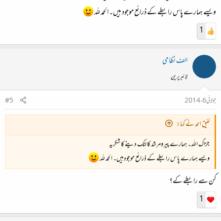
ویسے ہمارے پاس رابطے کے ذرائع موجود ہیں۔ الحمد للہ
1
الف نظامی
لائبریرین
جولائی 6، 2014
#5
لئیق احمد نے کہا:
جزاک اللہ۔ ہمارے پیرومرشد کا لنک دینے کا شکریہ
ویسے ہمارے پاس رابطے کے ذرائع موجود ہیں۔ الحمد للہ
کن سے رابطے کے؟
1