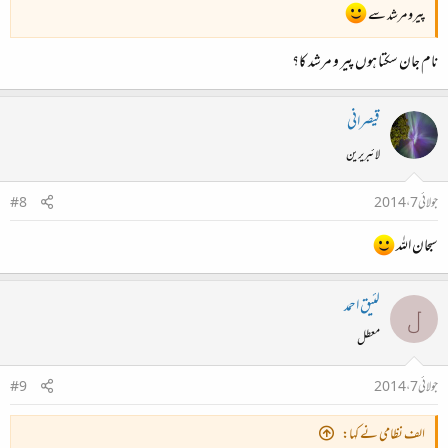
پیرو مرشد سے
نام جان سکتا ہوں پیر و مرشد کا؟
قیصرانی
لائبریرین
جولائی 7، 2014
#8
سبحان اللہ
لئیق احمد
ل
معطل
جولائی 7، 2014
#9
الف نظامی نے کہا: