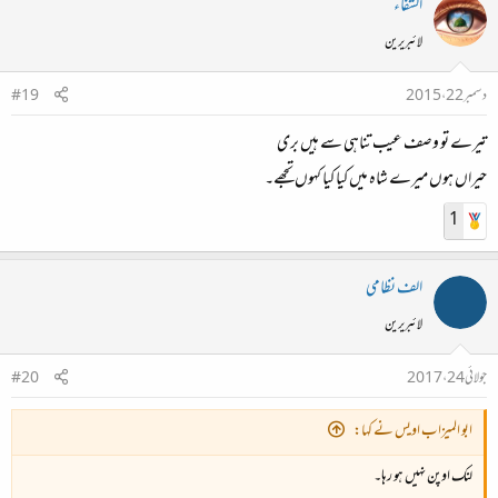
الشفاء
لائبریرین
دسمبر 22، 2015
#19
تیرے تو وصف عیب تناہی سے ہیں بری
حیراں ہوں میرے شاہ میں کیا کیا کہوں تجھے۔
1
الف نظامی
لائبریرین
جولائی 24، 2017
#20
ابو المیزاب اویس نے کہا:
لنک اوپن نہیں ہو رہا۔