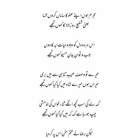
مجرم ہوں اپنے عفو کا ساماں کروں شہا
یعنی شفیع روزِ جزا کا کہوں تجھے
اس مردہ دل کو مژدہ حیات ابد کا دوں
تاب و توانِ جانِ مسیحا کہوں تجھے
تیرے تو وصف عیب تناہی سے ہیں بری
حیراں ہوں میرے شاہ میں کیا کیا کہوں تجھے
کہہ لے کی سب کچھ انکے ثناء خواں کی خامشی
چپ ہو رہا ہے کہہ کہ میں کیا کیا کہوں تجھے
لیکن رِضا نے ختم سخن اس پہ کر دیا