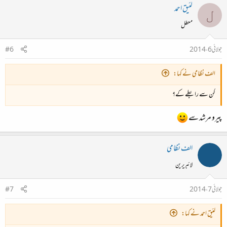
لئیق احمد
ل
معطل
جولائی 6، 2014
#6
الف نظامی نے کہا:
کن سے رابطے کے؟
پیرو مرشد سے
الف نظامی
لائبریرین
جولائی 7، 2014
#7
لئیق احمد نے کہا: