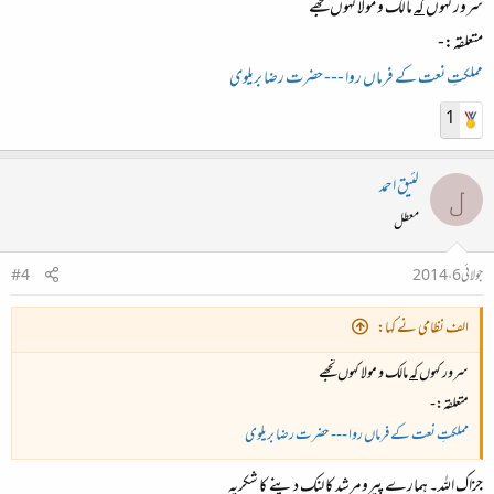
سرور کہوں
کہ
مالک و مولا کہوں تجھے
متعلقہ:-
مملکتِ نعت کے فرماں روا --- حضرت رضا بریلوی
1
لئیق احمد
ل
معطل
جولائی 6، 2014
#4
الف نظامی نے کہا:
سرور کہوں
کہ
مالک و مولا کہوں تجھے
متعلقہ:-
مملکتِ نعت کے فرماں روا --- حضرت رضا بریلوی
جزاک اللہ۔ ہمارے پیرومرشد کا لنک دینے کا شکریہ