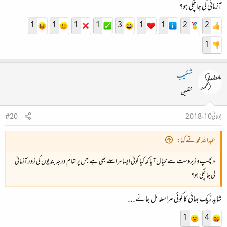
آزمائی کی جا چُکی ہو؟
1
1
1
1
3
1
1
2
2
1
شکیب
محفلین
جولائی 10، 2018
#20
عبداللہ محمد نے کہا:
دلچسپ و زبردست سے خیال آیا کہ کیا کوئی ایسا مراسلے بھی ہے جس پر تمام درجہ بندیوں کی زور آزمائی
کی جا چُکی ہو؟
شاید زیک بھائی کا کوئی مراسلہ مل جائے...
1
4