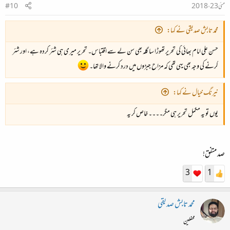
مئی 23، 2018
#10
محمد تابش صدیقی نے کہا:
حسن علی امام بھائی کی تحریر
تھوڑا سا گلہ بھی سن لے
سے اقتباس۔ تحریر میری ہی شئر کردہ ہے، اور شئر
کرنے کی وجہ بھی یہی تھی کہ مزاح جبڑوں میں درد کرنے والا تھا۔
نیرنگ خیال نے کہا:
یوں تو یہ مکمل تحریر ہی مگر۔۔۔۔ خاص کر یہ
صد متفق!
3
1
محمد تابش صدیقی
محفلین