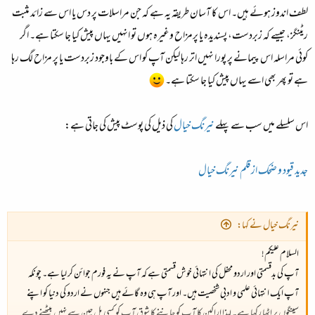
لطف اندوز ہوئے ہیں۔ اس کا آسان طریقہ یہ ہے کہ جن مراسلات پر دس یا اس سے زائد مثبت
ریٹنگز، جیسے کہ زبردست، پسندیدہ یا پرمزاح وغیرہ ہوں تو انہیں یہاں پیش کیا جا سکتا ہے۔ اگر
کوئی مراسلہ اس پیمانے پر پورا نہیں اتر رہا لیکن آپ کو اس کے باوجود زبردست یا پر مزاح لگ رہا
ہے تو پھر بھی اسے یہاں پیش کیا جا سکتا ہے۔
اس سلسلے میں سب سے پہلے
نیرنگ خیال
کی ذیل کی پوسٹ پیش کی جاتی ہے:
جدید قیود و ضحک از قلم نیرنگ خیال
نیرنگ خیال نے کہا:
السلام علیکم!
آپ کی بدقسمتی اور اردو محفل کی انتہائی خوش قسمتی ہے کہ آپ نے یہ فورم جوائن کر لیا ہے۔ چونکہ
آپ ایک انتہائی علمی و ادبی شخصیت ہیں۔ اور آپ ہی وہ گائے ہیں جنہوں نے اردو کی دنیا کو اپنے
سینگوں پر اٹھا رکھا ہے۔ لہذا اراکین کا آپ کو جاننے کا شوق آپ کو کسی پل چین سے نہیں بیٹھنے دے